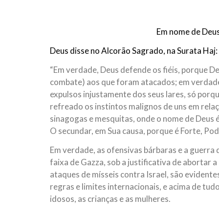
10 DE NOVEMBRO DE 2013
Falecimento do Imam Ali Ibn Al-Hu
Em nome de Deus, o Clemente, o Misericordioso!
Em nome de Deus,
relembramos o martírio do quarto Imam dos muçu
Hussein Ibn Ali Ibn Abi Táleb (A.S.), conhecido p
Deus disse no Alcorão Sagrado, na Surata Haj:
“Em verdade, Deus defende os fiéis, porque Deu
combate) aos que foram atacados; em verdade
expulsos injustamente dos seus lares, só porq
refreado os instintos malignos de uns em relaç
sinagogas e mesquitas, onde o nome de Deus 
O secundar, em Sua causa, porque é Forte, Pode
Em verdade, as ofensivas bárbaras e a guerra q
faixa de Gazza, sob a justificativa de abortar a
ataques de mísseis contra Israel, são evidente
regras e limites internacionais, e acima de tu
idosos, as crianças e as mulheres.