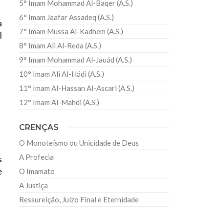
5° Imam Mohammad Al-Baqer (A.S.)
6° Imam Jaafar Assadeq (A.S.)
a
7° Imam Mussa Al-Kadhem (A.S.)
l
8° Imam Ali Al-Reda (A.S.)
9° Imam Mohammad Al-Jauád (A.S.)
10° Imam Ali Al-Hádi (A.S.)
11° Imam Al-Hassan Al-Ascari (A.S.)
12° Imam Al-Mahdi (A.S.)
CRENÇAS
O Monoteísmo ou Unicidade de Deus
A Profecia
s
e
O Imamato
A Justiça
Ressureição, Juízo Final e Eternidade