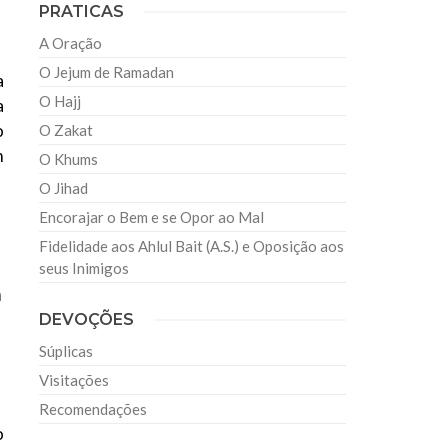
PRATICAS
A Oração
O Jejum de Ramadan
a
O Hajj
a
o
O Zakat
m
O Khums
O Jihad
Encorajar o Bem e se Opor ao Mal
Fidelidade aos Ahlul Bait (A.S.) e Oposição aos
seus Inimigos
a
DEVOÇÕES
Súplicas
Visitações
Recomendações
o