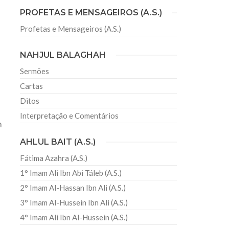
PROFETAS E MENSAGEIROS (A.S.)
Profetas e Mensageiros (A.S.)
sil recebe o ex-ministro das
 República Islâmica do Irã
NAHJUL BALAGHAH
Abril, o Centro Islâmico no Brasil recebeu em sua
ro das Relações Exteriores da República Islâmica
Sermões
encontra-se visitando
Cartas
Ditos
Interpretação e Comentários
m
AHLUL BAIT (A.S.)
Fátima Azahra (A.S.)
1° Imam Ali Ibn Abi Táleb (A.S.)
2° Imam Al-Hassan Ibn Ali (A.S.)
3° Imam Al-Hussein Ibn Ali (A.S.)
4° Imam Ali Ibn Al-Hussein (A.S.)