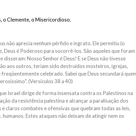
NOTÍCIAS
ssein (A.S.)
3 DE JULHO DE 2014
 Diante da data em que
 o Clemente, o Misericordioso.
Centro Islâmico no Bra
lmanos, o Imam Ali Ibn Al-
Relações Exteriores da
or “Zein Al-Ábidin” (Formosura
Na noite da quinta-feira, 03 de 
sede, em São Paulo, o ex-minist
s não aprecia nenhum pérfido e ingrato. Ele permitiu (o
do Irã, Sr. Kamal Kharrazi, que 
, Deus é Poderoso para socorrê-los. São aqueles que foram
ue disseram: Nosso Senhor é Deus! E se Deus não tivesse
ão aos outros, teriam sido destruídos mosteiros, igrejas,
é freqüentemente celebrado. Sabei que Deus secundará que
rosíssimo”. (Versículos 38 a 40)
ue Israel dirige de forma insensata contra os Palestinos na
 ação da resistência palestina e alcançar a paralisação dos
s e claros combates e ofensivas que quebram todas as leis,
do, humanos. Estes ataques não deixam de atingir nem os