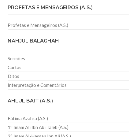
PROFETAS E MENSAGEIROS (A.S.)
Profetas e Mensageiros (A.S.)
NAHJUL BALAGHAH
Sermões
Cartas
Ditos
Interpretação e Comentários
AHLUL BAIT (A.S.)
Fátima Azahra (A.S.)
1° Imam Ali Ibn Abi Táleb (A.S.)
2° Imam Al-Hassan Ibn Ali (A.S.)