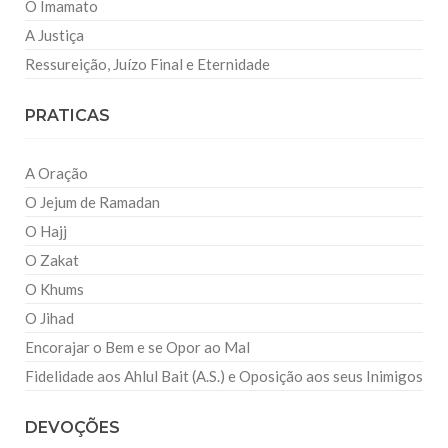
O Imamato
A Justiça
Ressureição, Juízo Final e Eternidade
PRATICAS
A Oração
O Jejum de Ramadan
O Hajj
O Zakat
O Khums
O Jihad
Encorajar o Bem e se Opor ao Mal
Fidelidade aos Ahlul Bait (A.S.) e Oposição aos seus Inimigos
DEVOÇÕES