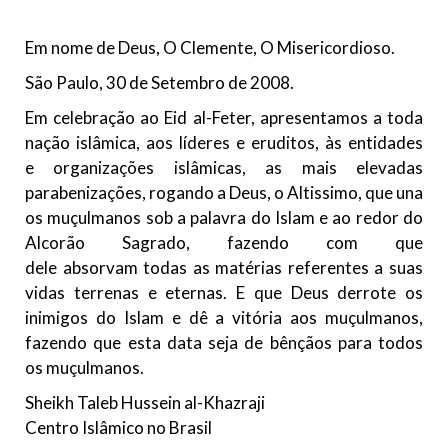
todos os irmãos e irmãs um novo
Em nome de Deus, O Clemente, O Misericordioso.
10 DE NOVEMBRO DE 2013
Falecimento do Imam Ali Ibn Al-Hussein
São Paulo, 30 de Setembro de 2008.
(A.S.)
Em celebração ao Eid al-Feter, apresentamos a toda
Em nome de Deus, o Clemente, o Misericordioso! Diante da
nação islâmica, aos líderes e eruditos, às entidades
data em que relembramos o martírio do quarto Imam dos
muçulmanos, o Imam Ali Ibn Al-Hussein Ibn Ali Ibn Abi Táleb
e organizações islâmicas, as mais elevadas
(A.S.), conhecido por “Zein Al-Ábidin” (Formosura
parabenizações, rogando a Deus, o Altissimo, que una
os muçulmanos sob a palavra do Islam e ao redor do
NOTÍCIAS
Alcorão Sagrado, fazendo com que
3 DE JULHO DE 2014
dele absorvam todas as matérias referentes a suas
Centro Islâmico no Brasil recebe o ex-
vidas terrenas e eternas. E que Deus derrote os
ministro das Relações Exteriores da
inimigos do Islam e dê a vitória aos muçulmanos,
República Islâmica do Irã
fazendo que esta data seja de bênçãos para todos
Na noite da quinta-feira, 03 de Abril, o Centro Islâmico no
os muçulmanos.
Brasil recebeu em sua sede, em São Paulo, o ex-ministro das
Relações Exteriores da República Islâmica do Irã, Sr. Kamal
Sheikh Taleb Hussein al-Khazraji
Kharrazi, que encontra-se visitando
Centro Islâmico no Brasil