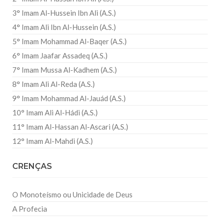
3° Imam Al-Hussein Ibn Ali (A.S.)
4° Imam Ali Ibn Al-Hussein (A.S.)
5° Imam Mohammad Al-Baqer (A.S.)
6° Imam Jaafar Assadeq (A.S.)
7° Imam Mussa Al-Kadhem (A.S.)
8° Imam Ali Al-Reda (A.S.)
9° Imam Mohammad Al-Jauád (A.S.)
10° Imam Ali Al-Hádi (A.S.)
11° Imam Al-Hassan Al-Ascari (A.S.)
12° Imam Al-Mahdi (A.S.)
CRENÇAS
O Monoteísmo ou Unicidade de Deus
A Profecia