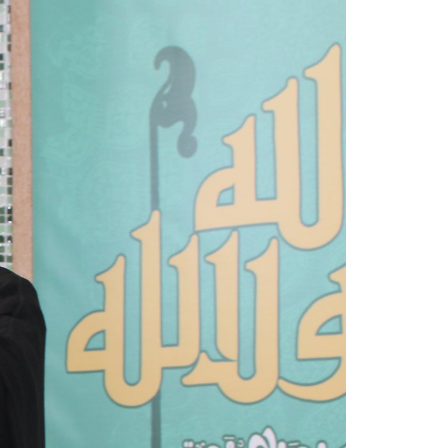
irmãos e irmãs um novo
sil recebe o ex-ministro das
 República Islâmica do Irã
Abril, o Centro Islâmico no Brasil recebeu em sua
ro das Relações Exteriores da República Islâmica
encontra-se visitando