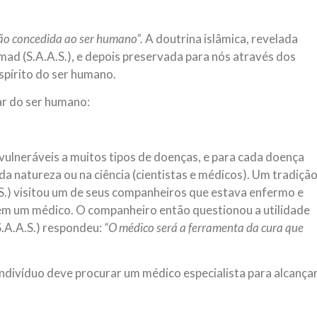
ão concedida ao ser humano”.
A doutrina islâmica, revelada
d (S.A.A.S.), e depois preservada para nós através dos
espírito do ser humano.
ar do ser humano:
vulneráveis a muitos tipos de doenças, e para cada doença
da natureza ou na ciência (cientistas e médicos). Um tradiçã
.) visitou um de seus companheiros que estava enfermo e
sem um médico. O companheiro então questionou a utilidade
.A.A.S.) respondeu:
“O médico será a ferramenta da cura que
ndivíduo deve procurar um médico especialista para alcança