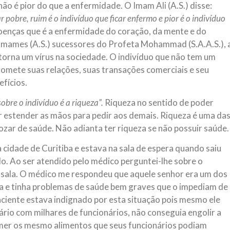
o é pior do que a enfermidade. O Imam Ali (A.S.) disse:
 pobre, ruim é o indivíduo que ficar enfermo e pior é o indivíduo
doenças que é a enfermidade do coração, da mente e do
 Imames (A.S.) sucessores do Profeta Mohammad (S.A.A.S.), 
torna um vírus na sociedade. O indivíduo que não tem um
omete suas relações, suas transações comerciais e seu
efícios.
bre o indivíduo é a riqueza”.
Riqueza no sentido de poder
r estender as mãos para pedir aos demais. Riqueza é uma da
ozar de saúde. Não adianta ter riqueza se não possuir saúde.
 cidade de Curitiba e estava na sala de espera quando saiu
do. Ao ser atendido pelo médico perguntei-lhe sobre o
a sala. O médico me respondeu que aquele senhor era um dos
a e tinha problemas de saúde bem graves que o impediam de
paciente estava indignado por esta situação pois mesmo ele
rio com milhares de funcionários, não conseguia engolir a
omer os mesmo alimentos que seus funcionários podiam