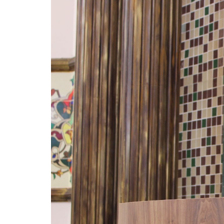
ter entrado numa guerra cultural e religiosa de 
10 DE NOVEMBRO DE 2013
Falecimento do Imam Ali Ibn Al-Hu
Em nome de Deus, o Clemente, o Misericordioso!
relembramos o martírio do quarto Imam dos muçu
Hussein Ibn Ali Ibn Abi Táleb (A.S.), conhecido p