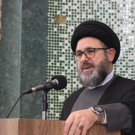
magnitude. Mais
Hejrita. Desejamos a todos os 
NOTÍCIAS
ssein (A.S.)
3 DE JULHO DE 2014
 Diante da data em que
Centro Islâmico no Bra
lmanos, o Imam Ali Ibn Al-
Relações Exteriores da
or “Zein Al-Ábidin” (Formosura
Na noite da quinta-feira, 03 de 
sede, em São Paulo, o ex-minist
do Irã, Sr. Kamal Kharrazi, que 