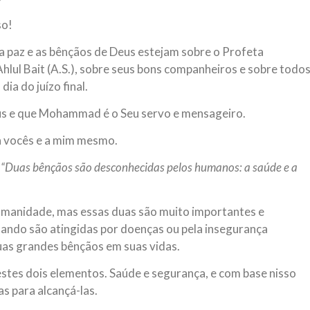
so!
a paz e as bênçãos de Deus estejam sobre o Profeta
hlul Bait (A.S.), sobre seus bons companheiros e sobre todo
a do juízo final.
us e que Mohammad é o Seu servo e mensageiro.
a vocês e a mim mesmo.
:
“Duas bênçãos são desconhecidas pelos humanos: a saúde e a
umanidade, mas essas duas são muito importantes e
uando são atingidas por doenças ou pela insegurança
as grandes bênçãos em suas vidas.
stes dois elementos. Saúde e segurança, e com base nisso
as para alcançá-las.