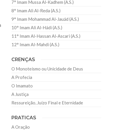
7° Imam Mussa Al-Kadhem (A.S.)
8° Imam Ali Al-Reda (A.S.)
9° Imam Mohammad Al-Jauád (A.S.)
a
10° Imam Ali Al-Hádi (A.S.)
11° Imam Al-Hassan Al-Ascari (A.S.)
12° Imam Al-Mahdi (A.S.)
CRENÇAS
s
O Monoteísmo ou Unicidade de Deus
A Profecia
O Imamato
A Justiça
Ressureição, Juízo Final e Eternidade
PRATICAS
A Oração