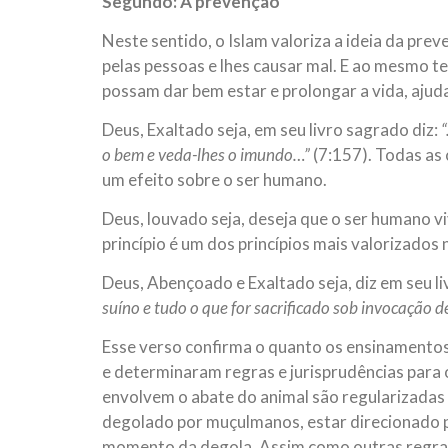
Segundo: A prevenção
Neste sentido, o Islam valoriza a ideia da pre
pelas pessoas e lhes causar mal. E ao mesmo 
possam dar bem estar e prolongar a vida, ajud
Deus, Exaltado seja, em seu livro sagrado diz:
“
o bem e veda-lhes o imundo…”
(7:157). Todas as 
um efeito sobre o ser humano.
Deus, louvado seja, deseja que o ser humano vi
princípio é um dos princípios mais valorizados 
Deus, Abençoado e Exaltado seja, diz em seu l
suíno e tudo o que for sacrificado sob invocação 
Esse verso confirma o quanto os ensinamentos
e determinaram regras e jurisprudências par
envolvem o abate do animal são regularizadas p
degolado por muçulmanos, estar direcionado p
momento da degola. Assim como outras regras 