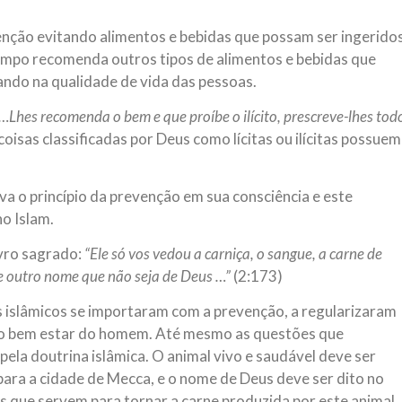
venção evitando alimentos e bebidas que possam ser ingerido
tempo recomenda outros tipos de alimentos e bebidas que
ando na qualidade de vida das pessoas.
…Lhes recomenda o bem e que proíbe o ilícito, prescreve-lhes tod
coisas classificadas por Deus como lícitas ou ilícitas possuem
va o princípio da prevenção em sua consciência e este
no Islam.
ivro sagrado:
“Ele só vos vedou a carniça, o sangue, a carne de
de outro nome que não seja de Deus …”
(2:173)
 islâmicos se importaram com a prevenção, a regularizaram
a o bem estar do homem. Até mesmo as questões que
ela doutrina islâmica. O animal vivo e saudável deve ser
ara a cidade de Mecca, e o nome de Deus deve ser dito no
que servem para tornar a carne produzida por este animal