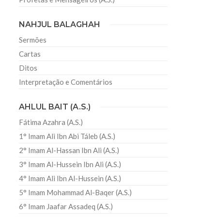
NAHJUL BALAGHAH
Sermões
s
Cartas
Ditos
Interpretação e Comentários
AHLUL BAIT (A.S.)
Fátima Azahra (A.S.)
1° Imam Ali Ibn Abi Táleb (A.S.)
2° Imam Al-Hassan Ibn Ali (A.S.)
3° Imam Al-Hussein Ibn Ali (A.S.)
4° Imam Ali Ibn Al-Hussein (A.S.)
5° Imam Mohammad Al-Baqer (A.S.)
6° Imam Jaafar Assadeq (A.S.)