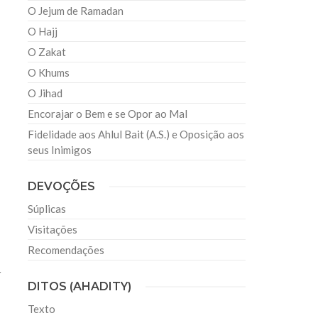
O Jejum de Ramadan
O Hajj
O Zakat
O Khums
O Jihad
Encorajar o Bem e se Opor ao Mal
Fidelidade aos Ahlul Bait (A.S.) e Oposição aos
seus Inimigos
o
DEVOÇÕES
Súplicas
Visitações
Recomendações
r
DITOS (AHADITY)
Texto