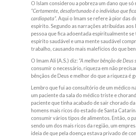
O Islam considerou a pobreza um dano que só nã
“Certamente, desafortunado é o indivíduo que ficar
cardiopata”.
Aqui o Imam se refere à pior das 
espírito. Segundo as narrações atribuídas aos
pessoa que fica adoentada espiritualmente se 
espirito saudável e uma mente saudável compr
trabalho, causando mais malefícios do que ben
O Imam Ali (A.S.) diz:
“A melhor bênção de Deus so
consumir o necessário, riqueza em não precisa
bênçãos de Deus e melhor do que a riqueza é g
Lembro que fui ao consultório de um médico na
um paciente da sala do médico triste e choran
paciente que tinha acabado de sair chorado d
homens mais ricos do estado de Santa Catarin
consumir vários tipos de alimentos. Então, o 
sendo um dos mais ricos da região, um empresá
ideia de que pela doença estava privado de c