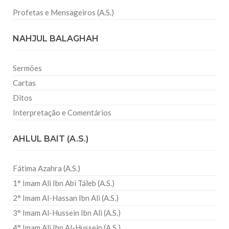
Profetas e Mensageiros (A.S.)
NAHJUL BALAGHAH
Sermões
Cartas
Ditos
Interpretação e Comentários
AHLUL BAIT (A.S.)
Fátima Azahra (A.S.)
1° Imam Ali Ibn Abi Táleb (A.S.)
2° Imam Al-Hassan Ibn Ali (A.S.)
3° Imam Al-Hussein Ibn Ali (A.S.)
4° Imam Ali Ibn Al-Hussein (A.S.)