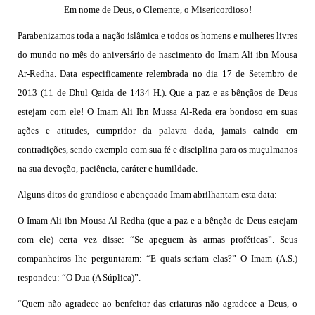
todos os irmãos e irmãs um novo
Em nome de Deus, o Clemente, o Misericordioso!
Parabenizamos toda a nação islâmica e todos os homens e mulheres livres
10 DE NOVEMBRO DE 2013
Falecimento do Imam Ali Ibn Al-Hussein
do mundo no mês do aniversário de nascimento do Imam Ali ibn Mousa
(A.S.)
Ar-Redha. Data especificamente relembrada no dia 17 de Setembro de
Em nome de Deus, o Clemente, o Misericordioso! Diante da
2013 (11 de Dhul Qaida de 1434 H.). Que a paz e as bênçãos de Deus
data em que relembramos o martírio do quarto Imam dos
estejam com ele! O Imam Ali Ibn Mussa Al-Reda era bondoso em suas
muçulmanos, o Imam Ali Ibn Al-Hussein Ibn Ali Ibn Abi Táleb
(A.S.), conhecido por “Zein Al-Ábidin” (Formosura
ações e atitudes, cumpridor da palavra dada, jamais caindo em
contradições, sendo exemplo com sua fé e disciplina para os muçulmanos
NOTÍCIAS
na sua devoção, paciência, caráter e humildade.
3 DE JULHO DE 2014
Alguns ditos do grandioso e abençoado Imam abrilhantam esta data:
Centro Islâmico no Brasil recebe o ex-
ministro das Relações Exteriores da
O Imam Ali ibn Mousa Al-Redha (que a paz e a bênção de Deus estejam
República Islâmica do Irã
com ele) certa vez disse: “Se apeguem às armas proféticas”. Seus
Na noite da quinta-feira, 03 de Abril, o Centro Islâmico no
companheiros lhe perguntaram: “E quais seriam elas?” O Imam (A.S.)
Brasil recebeu em sua sede, em São Paulo, o ex-ministro das
Relações Exteriores da República Islâmica do Irã, Sr. Kamal
respondeu: “O Dua (A Súplica)”.
Kharrazi, que encontra-se visitando
“Quem não agradece ao benfeitor das criaturas não agradece a Deus, o