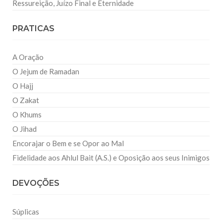
Ressureição, Juízo Final e Eternidade
PRATICAS
A Oração
O Jejum de Ramadan
O Hajj
O Zakat
O Khums
O Jihad
Encorajar o Bem e se Opor ao Mal
Fidelidade aos Ahlul Bait (A.S.) e Oposição aos seus Inimigos
DEVOÇÕES
Súplicas