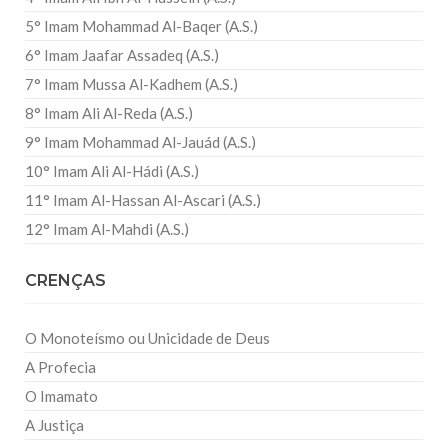
5° Imam Mohammad Al-Baqer (A.S.)
6° Imam Jaafar Assadeq (A.S.)
7° Imam Mussa Al-Kadhem (A.S.)
8° Imam Ali Al-Reda (A.S.)
9° Imam Mohammad Al-Jauád (A.S.)
10° Imam Ali Al-Hádi (A.S.)
11° Imam Al-Hassan Al-Ascari (A.S.)
12° Imam Al-Mahdi (A.S.)
CRENÇAS
O Monoteísmo ou Unicidade de Deus
A Profecia
O Imamato
A Justiça