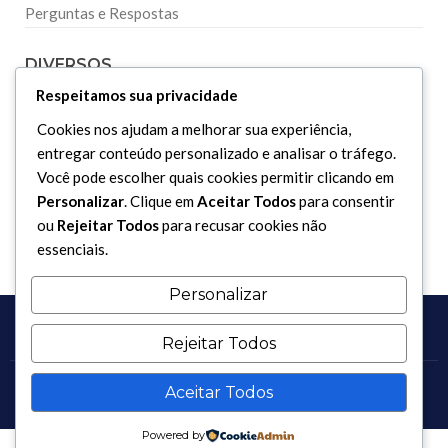
Perguntas e Respostas
DIVERSOS
Respeitamos sua privacidade
Curiosidades
Cookies nos ajudam a melhorar sua experiência,
Dicionário Islâmico
entregar conteúdo personalizado e analisar o tráfego.
Você pode escolher quais cookies permitir clicando em
Downloads
Personalizar
. Clique em
Aceitar Todos
para consentir
ou
Rejeitar Todos
para recusar cookies não
essenciais.
Personalizar
Rejeitar Todos
Aceitar Todos
Copyright 2017 - 2026 / Todos os direitos reservados.
Powered by