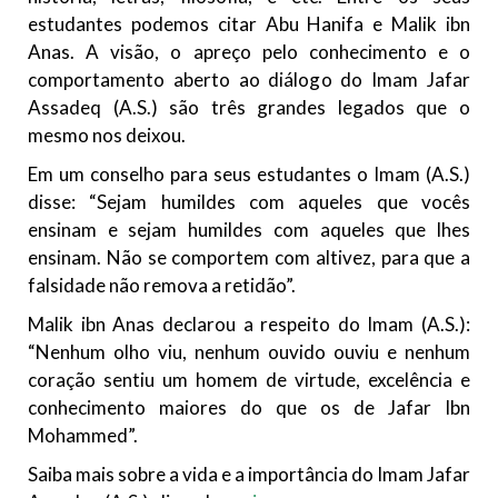
Relações Exteriores da República Islâmica do Irã, Sr. Kamal
estudantes podemos citar Abu Hanifa e Malik ibn
Kharrazi, que encontra-se visitando
Anas. A visão, o apreço pelo conhecimento e o
comportamento aberto ao diálogo do Imam Jafar
Assadeq (A.S.) são três grandes legados que o
mesmo nos deixou.
Em um conselho para seus estudantes o Imam (A.S.)
disse: “Sejam humildes com aqueles que vocês
ensinam e sejam humildes com aqueles que lhes
ensinam. Não se comportem com altivez, para que a
falsidade não remova a retidão”.
Malik ibn Anas declarou a respeito do Imam (A.S.):
“Nenhum olho viu, nenhum ouvido ouviu e nenhum
coração sentiu um homem de virtude, excelência e
conhecimento maiores do que os de Jafar Ibn
Mohammed”.
Saiba mais sobre a vida e a importância do Imam Jafar