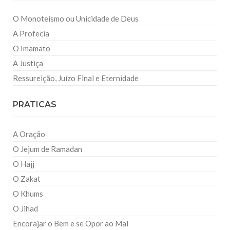
O Monoteísmo ou Unicidade de Deus
A Profecia
O Imamato
A Justiça
Ressureição, Juízo Final e Eternidade
PRATICAS
A Oração
O Jejum de Ramadan
O Hajj
O Zakat
O Khums
O Jihad
Encorajar o Bem e se Opor ao Mal