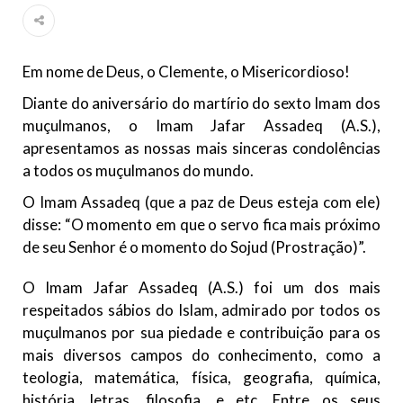
Ano Novo Islâmico e Início de Muharam
Em nome de Deus, O Clemente, O Misericordioso! O Centro
Islâmico no Brasil parabeniza a nação islâmica pela chegada
no ano novo muçulmano de 1435 Hejrita. Desejamos a
Em nome de Deus, o Clemente, o Misericordioso!
todos os irmãos e irmãs um novo
Diante do aniversário do martírio do sexto Imam dos
10 DE NOVEMBRO DE 2013
muçulmanos, o Imam Jafar Assadeq (A.S.),
Falecimento do Imam Ali Ibn Al-Hussein
apresentamos as nossas mais sinceras condolências
(A.S.)
a todos os muçulmanos do mundo.
Em nome de Deus, o Clemente, o Misericordioso! Diante da
data em que relembramos o martírio do quarto Imam dos
O Imam Assadeq (que a paz de Deus esteja com ele)
muçulmanos, o Imam Ali Ibn Al-Hussein Ibn Ali Ibn Abi Táleb
(A.S.), conhecido por “Zein Al-Ábidin” (Formosura
disse: “O momento em que o servo fica mais próximo
de seu Senhor é o momento do Sojud (Prostração)”.
NOTÍCIAS
O Imam Jafar Assadeq (A.S.) foi um dos mais
3 DE JULHO DE 2014
respeitados sábios do Islam, admirado por todos os
Centro Islâmico no Brasil recebe o ex-
muçulmanos por sua piedade e contribuição para os
ministro das Relações Exteriores da
mais diversos campos do conhecimento, como a
República Islâmica do Irã
teologia, matemática, física, geografia, química,
Na noite da quinta-feira, 03 de Abril, o Centro Islâmico no
história, letras, filosofia, e etc. Entre os seus
Brasil recebeu em sua sede, em São Paulo, o ex-ministro das