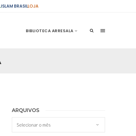
L
ISLAM BRASIL
LOJA
BIBLIOTECA ARRESALA
A
ções Sobre o Conflito
 presente artigo resume as principais
s atentados de 11 de setembro e a subseqüente
stão. As Raízes do Conflito Os atentados a Nova
nício de Muharam
ARQUIVOS
 Misericordioso! O Centro Islâmico no Brasil
Arquivos
ela chegada no ano novo muçulmano de 1435
irmãos e irmãs um novo