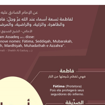
NOTÍCIAS
ssein (A.S.)
3 DE JULHO DE 2014
 Diante da data em que
Centro Islâmico no Bra
lmanos, o Imam Ali Ibn Al-
Relações Exteriores da
or “Zein Al-Ábidin” (Formosura
Na noite da quinta-feira, 03 de 
sede, em São Paulo, o ex-minist
do Irã, Sr. Kamal Kharrazi, que 