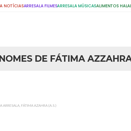
A NOTÍCIAS
ARRESALA FILMES
ARRESALA MÚSICAS
ALIMENTOS HALA
DIGITE E PRESSIONE ENTER!
POSTS RECENTES
NOMES DE FÁTIMA AZZAHR
25 DE SETEMBRO DE 2010
idente Bush
Necessárias Considera
iada por Robert Bowan, Bispo
Por: Ahmed Ismail Introdução O
te) Senhor presidente: Conte a
considerações do autor sobre o
smo. Se os mitos acerca do
agressão americana ao Afegani
5 DE NOVEMBRO DE 2013
or
Ano Novo Islâmico e I
CA ARRESALA
FÁTIMA AZAHRA (A.S.)
 aturdido pelas imagens de
Em nome de Deus, O Clemente, O
11 de setembro, o mundo parece
parabeniza a nação islâmica p
magnitude. Mais
Hejrita. Desejamos a todos os 