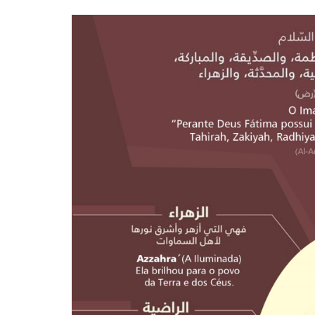
10 DE NOVEMBRO DE 2013
Falecimento do Imam Ali Ibn Al-Hu
Em nome de Deus, o Clemente, o Misericordioso!
relembramos o martírio do quarto Imam dos muçu
Hussein Ibn Ali Ibn Abi Táleb (A.S.), conhecido p