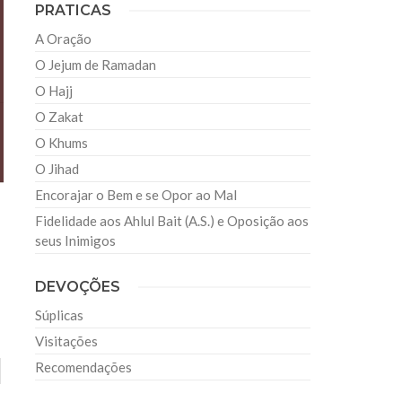
PRATICAS
A Oração
O Jejum de Ramadan
O Hajj
O Zakat
O Khums
O Jihad
Encorajar o Bem e se Opor ao Mal
Fidelidade aos Ahlul Bait (A.S.) e Oposição aos
seus Inimigos
DEVOÇÕES
Súplicas
Visitações
Recomendações