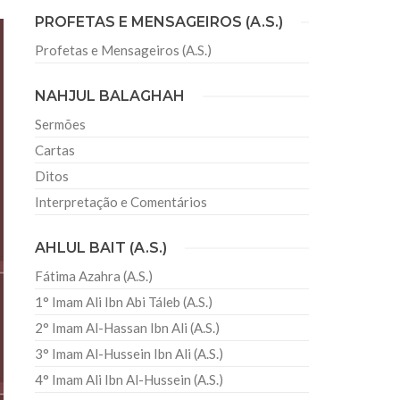
PROFETAS E MENSAGEIROS (A.S.)
Profetas e Mensageiros (A.S.)
sil recebe o ex-ministro das
 República Islâmica do Irã
NAHJUL BALAGHAH
Abril, o Centro Islâmico no Brasil recebeu em sua
ro das Relações Exteriores da República Islâmica
Sermões
encontra-se visitando
Cartas
Ditos
Interpretação e Comentários
AHLUL BAIT (A.S.)
Fátima Azahra (A.S.)
1° Imam Ali Ibn Abi Táleb (A.S.)
2° Imam Al-Hassan Ibn Ali (A.S.)
3° Imam Al-Hussein Ibn Ali (A.S.)
4° Imam Ali Ibn Al-Hussein (A.S.)