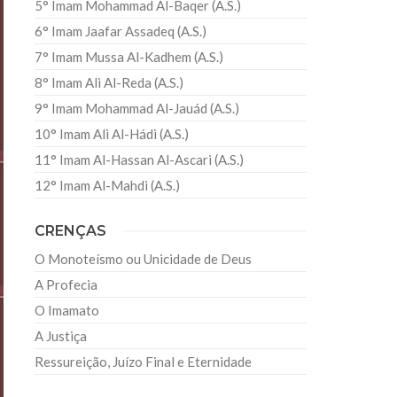
5° Imam Mohammad Al-Baqer (A.S.)
6° Imam Jaafar Assadeq (A.S.)
7° Imam Mussa Al-Kadhem (A.S.)
8° Imam Ali Al-Reda (A.S.)
9° Imam Mohammad Al-Jauád (A.S.)
10° Imam Ali Al-Hádi (A.S.)
11° Imam Al-Hassan Al-Ascari (A.S.)
12° Imam Al-Mahdi (A.S.)
CRENÇAS
O Monoteísmo ou Unicidade de Deus
A Profecia
O Imamato
A Justiça
Ressureição, Juízo Final e Eternidade