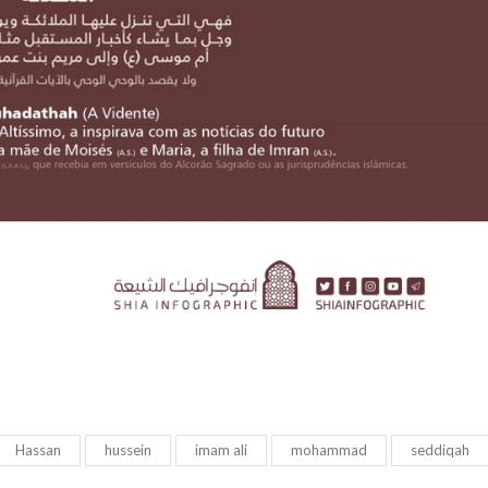
Hassan
hussein
imam ali
mohammad
seddiqah