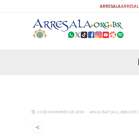
ARRESALA
ARRESAL
25 DE SETEMBRO DE 2010
Carta do Bispo da Flórida ao Pres
Por: Robert Bowan Tradução: Ahmed Ismail (Env
da Igreja Católica, tenente-coronel ex-combaten
verdade ao povo, sr. Presidente, sobre o terrori
terrorismo não
25 DE SETEMBRO DE 2010
As Sementes da Miséria e do Terr
21 DE NOVEMBRO DE 2018
AHLUL BAIT (A.S.)
BIBLIOTE
Por: Ahmad Dallal Tradução: Ahmad Ismail Ainda
morte e destruição que abalaram Nova York em 
ter entrado numa guerra cultural e religiosa de 