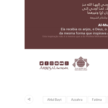
Ahlul Bayt
Azzahra
Fatima