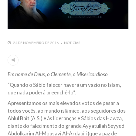
Islâmico no Brasil parabeniza a nação islâmica pela chegada
no ano novo muçulmano de 1435 Hejrita. Desejamos a
todos os irmãos e irmãs um novo
10 DE NOVEMBRO DE 2013
Falecimento do Imam Ali Ibn Al-Hussein
(A.S.)
24 DE NOVEMBRO DE 2016
NOTÍCIAS
Em nome de Deus, o Clemente, o Misericordioso! Diante da
data em que relembramos o martírio do quarto Imam dos
muçulmanos, o Imam Ali Ibn Al-Hussein Ibn Ali Ibn Abi Táleb
(A.S.), conhecido por “Zein Al-Ábidin” (Formosura
Em nome de Deus, o Clemente, o Misericordioso
NOTÍCIAS
“Quando o Sábio falecer haverá um vazio no Islam,
3 DE JULHO DE 2014
que nada poderá preenchê-lo”.
Centro Islâmico no Brasil recebe o ex-
Apresentamos os mais elevados votos de pesar a
ministro das Relações Exteriores da
todos vocês, ao mundo islâmico, aos seguidores dos
República Islâmica do Irã
Ahlul Bait (A.S.) e às lideranças e Sábios das Hawza,
Na noite da quinta-feira, 03 de Abril, o Centro Islâmico no
diante do falecimento do grande Ayyatullah Seyyed
Brasil recebeu em sua sede, em São Paulo, o ex-ministro das
Relações Exteriores da República Islâmica do Irã, Sr. Kamal
Abdolkarim Al-Mousavi Al-Ardabili (que a paz de
Kharrazi, que encontra-se visitando