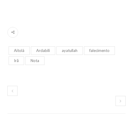
Aitolá
Ardabili
ayatullah
falecimento
Irã
Nota