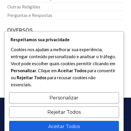
Outras Religiões
Perguntas e Respostas
DIVERSOS
Respeitamos sua privacidade
Curiosidades
Cookies nos ajudam a melhorar sua experiência,
Dicionário Islâmico
entregar conteúdo personalizado e analisar o tráfego.
Você pode escolher quais cookies permitir clicando em
Downloads
Personalizar
. Clique em
Aceitar Todos
para consentir
ou
Rejeitar Todos
para recusar cookies não
essenciais.
Personalizar
Rejeitar Todos
Aceitar Todos
Copyright 2017 - 2026 / Todos os direitos reservados.