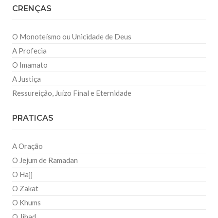
CRENÇAS
O Monoteísmo ou Unicidade de Deus
A Profecia
O Imamato
A Justiça
Ressureição, Juízo Final e Eternidade
PRATICAS
A Oração
O Jejum de Ramadan
O Hajj
O Zakat
O Khums
O Jihad