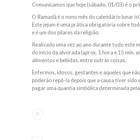
Comunicamos que hoje (sábado, 01/03) é o pr
10 DE NOVEMBRO DE 2013
Falecimento do Imam Ali Ibn Al-Hu
O Ramadã é o nono mês do calendário lunar islâ
Em nome de Deus, o Clemente, o Misericordioso!
Este jejum é uma prática obrigatória sobre to
relembramos o martírio do quarto Imam dos muçu
Hussein Ibn Ali Ibn Abi Táleb (A.S.), conhecido p
e é um dos pilares da religião.
Realizado uma vez ao ano durante todo este mê
do início da alvorada (aprox. 1 hora e 15 min. 
alimentos e bebidas, entre outras coisas.
Enfermos, idosos, gestantes e aqueles que não
poderão repô-la depois que a causa tiver sido
pagar uma quantia simbólica determinada pela 