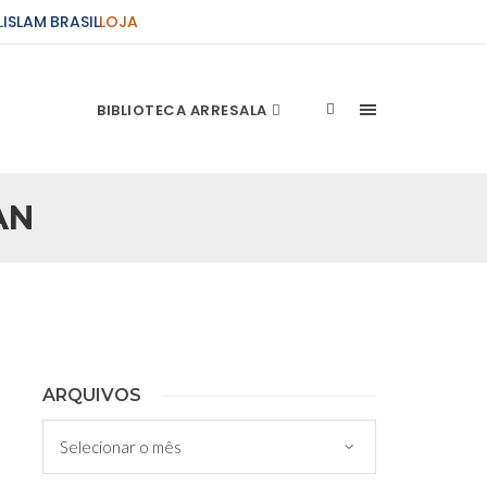
L
ISLAM BRASIL
LOJA
BIBLIOTECA ARRESALA
AN
ções Sobre o Conflito
 presente artigo resume as principais
s atentados de 11 de setembro e a subseqüente
stão. As Raízes do Conflito Os atentados a Nova
nício de Muharam
ARQUIVOS
 Misericordioso! O Centro Islâmico no Brasil
Arquivos
ela chegada no ano novo muçulmano de 1435
irmãos e irmãs um novo