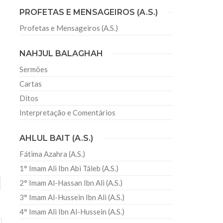
PROFETAS E MENSAGEIROS (A.S.)
Profetas e Mensageiros (A.S.)
sil recebe o ex-ministro das
 República Islâmica do Irã
NAHJUL BALAGHAH
Abril, o Centro Islâmico no Brasil recebeu em sua
ro das Relações Exteriores da República Islâmica
Sermões
encontra-se visitando
Cartas
Ditos
Interpretação e Comentários
AHLUL BAIT (A.S.)
Fátima Azahra (A.S.)
1° Imam Ali Ibn Abi Táleb (A.S.)
2° Imam Al-Hassan Ibn Ali (A.S.)
3° Imam Al-Hussein Ibn Ali (A.S.)
4° Imam Ali Ibn Al-Hussein (A.S.)