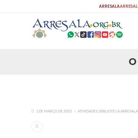
ARRESALA
ARRESAL
O
25 DE SETEMBRO DE 2010
Carta do Bispo da Flórida ao Pres
Por: Robert Bowan Tradução: Ahmed Ismail (Env
da Igreja Católica, tenente-coronel ex-combaten
verdade ao povo, sr. Presidente, sobre o terrori
terrorismo não
25 DE SETEMBRO DE 2010
As Sementes da Miséria e do Terr
1 DE MARÇO DE 2025
ATIVIDADES
BIBLIOTECA ARRESALA
Por: Ahmad Dallal Tradução: Ahmad Ismail Ainda
morte e destruição que abalaram Nova York em 
ter entrado numa guerra cultural e religiosa de 