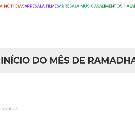
A NOTÍCIAS
ARRESALA FILMES
ARRESALA MÚSICAS
ALIMENTOS HALA
DIGITE E PRESSIONE ENTER!
POSTS RECENTES
 INÍCIO DO MÊS DE RAMADH
25 DE SETEMBRO DE 2010
idente Bush
Necessárias Considera
iada por Robert Bowan, Bispo
Por: Ahmed Ismail Introdução O
te) Senhor presidente: Conte a
considerações do autor sobre o
smo. Se os mitos acerca do
agressão americana ao Afegani
5 DE NOVEMBRO DE 2013
or
Ano Novo Islâmico e I
NOTÍCIAS
 aturdido pelas imagens de
Em nome de Deus, O Clemente, O
11 de setembro, o mundo parece
parabeniza a nação islâmica p
magnitude. Mais
Hejrita. Desejamos a todos os 