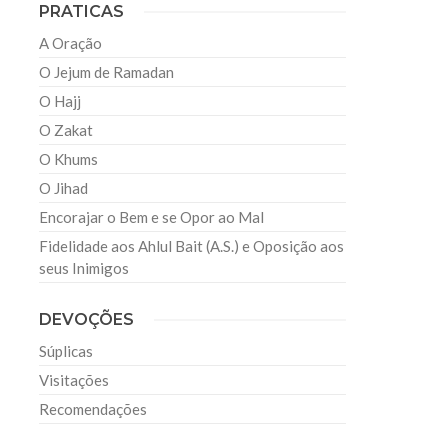
PRATICAS
A Oração
O Jejum de Ramadan
O Hajj
O Zakat
O Khums
O Jihad
Encorajar o Bem e se Opor ao Mal
Fidelidade aos Ahlul Bait (A.S.) e Oposição aos
seus Inimigos
DEVOÇÕES
Súplicas
Visitações
Recomendações