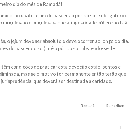
imeiro dia do mês de Ramadã!
NOTÍCIAS
ssein (A.S.)
3 DE JULHO DE 2014
mico, no qual o jejum do nascer ao pôr do sol é obrigatório.
 Diante da data em que
Centro Islâmico no Bra
do muçulmano e muçulmana que atinge a idade púbere no Islã
lmanos, o Imam Ali Ibn Al-
Relações Exteriores da
or “Zein Al-Ábidin” (Formosura
Na noite da quinta-feira, 03 de 
sede, em São Paulo, o ex-minist
s, o jejum deve ser absoluto e deve ocorrer ao longo do dia,
do Irã, Sr. Kamal Kharrazi, que 
antes do nascer do sol) até o pôr do sol, abstendo-se de
 têm condições de praticar esta devoção estão isentos e
 eliminada, mas se o motivo for permanente então terão que
jurisprudência, que deverá ser destinada a caridade.
Ramadã
Ramadhan