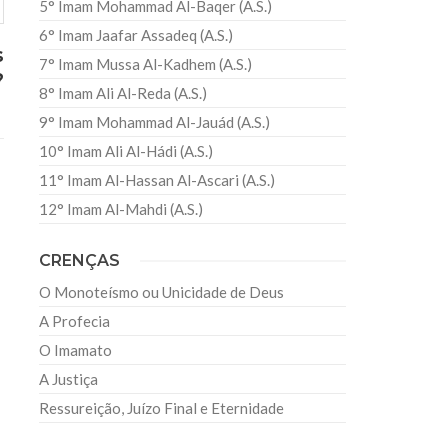
5° Imam Mohammad Al-Baqer (A.S.)
6° Imam Jaafar Assadeq (A.S.)
s
7° Imam Mussa Al-Kadhem (A.S.)
?
8° Imam Ali Al-Reda (A.S.)
9° Imam Mohammad Al-Jauád (A.S.)
10° Imam Ali Al-Hádi (A.S.)
11° Imam Al-Hassan Al-Ascari (A.S.)
12° Imam Al-Mahdi (A.S.)
CRENÇAS
O Monoteísmo ou Unicidade de Deus
A Profecia
O Imamato
A Justiça
Ressureição, Juízo Final e Eternidade