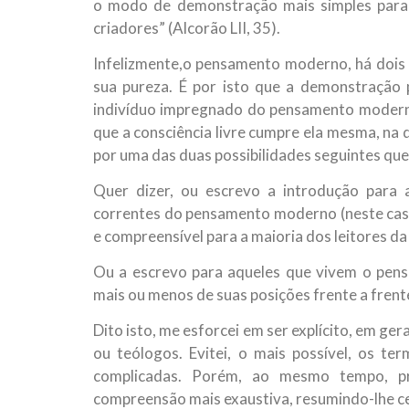
o modo de demonstração mais simples para c
criadores” (Alcorão LII, 35).
Infelizmente,o pensamento moderno, há dois s
sua pureza. É por isto que a demonstração 
indivíduo impregnado do pensamento moderno
que a consciência livre cumpre ela mesma, na 
por uma das duas possibilidades seguintes qu
Quer dizer, ou escrevo a introdução para a
correntes do pensamento moderno (neste caso,
e compreensível para a maioria dos leitores d
Ou a escrevo para aqueles que vivem o pe
mais ou menos de suas posições frente a frente
Dito isto, me esforcei em ser explícito, em ger
ou teólogos. Evitei, o mais possível, os t
complicadas. Porém, ao mesmo tempo, pre
compreensão mais exaustiva, resumindo-lhe ce