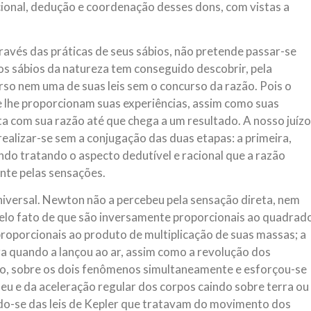
cional, dedução e coordenação desses dons, com vistas a
través das práticas de seus sábios, não pretende passar-se
s sábios da natureza tem conseguido descobrir, pela
rso nem uma de suas leis sem o concurso da razão. Pois o
ue lhe proporcionam suas experiências, assim como suas
ta com sua razão até que chega a um resultado. A nosso juízo
ealizar-se sem a conjugação das duas etapas: a primeira,
ndo tratando o aspecto dedutível e racional que a razão
ente pelas sensações.
niversal. Newton não a percebeu pela sensação direta, nem
pelo fato de que são inversamente proporcionais ao quadrad
proporcionais ao produto de multiplicação de suas massas; a
a quando a lançou ao ar, assim como a revolução dos
tão, sobre os dois fenômenos simultaneamente e esforçou-se
leu e da aceleração regular dos corpos caindo sobre terra ou
do-se das leis de Kepler que tratavam do movimento dos