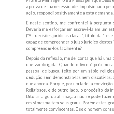
Profeta Mensageiro e a Mensagem que Deus env
a prova de sua necessidade. Impulsionado pelo
ação, respondi positivamente a esta demanda.
E neste sentido, me confrontei à pergunta 
Deveria me esforçar em escrevê-la em um estil
(“As decisões jurídicas claras”, título da “tes
capaz de compreender o juízo jurídico destes 
compreender-los facilmente?
Depois da reflexão, me dei conta que há uma d
que vai dirigida. Quando o livro é próximo a 
pessoal de busca, feito por um sábio religio
dedução sem demonstra-las nem discuti-las, 
que aborda. Porque, por um lado, a convicção
Religiosos, e de outro lado, o propósito da i
Dito arraigo ou afirmação não se pode faze
em si mesma tem seus graus. Porém estes grau
totalmente convincentes. E se o homem conserv