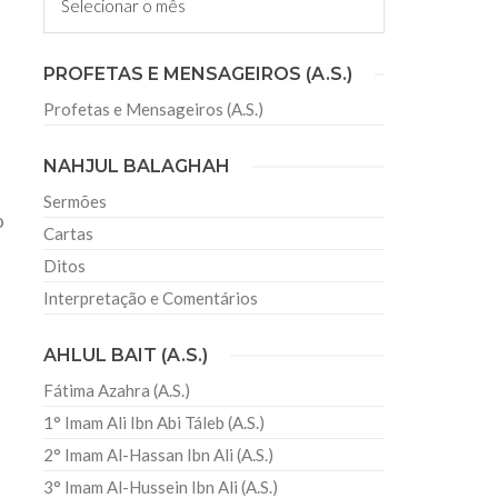
irmãos e irmãs um novo
PROFETAS E MENSAGEIROS (A.S.)
Profetas e Mensageiros (A.S.)
sil recebe o ex-ministro das
 República Islâmica do Irã
NAHJUL BALAGHAH
Abril, o Centro Islâmico no Brasil recebeu em sua
ro das Relações Exteriores da República Islâmica
Sermões
encontra-se visitando
o
Cartas
Ditos
Interpretação e Comentários
AHLUL BAIT (A.S.)
Fátima Azahra (A.S.)
1° Imam Ali Ibn Abi Táleb (A.S.)
2° Imam Al-Hassan Ibn Ali (A.S.)
3° Imam Al-Hussein Ibn Ali (A.S.)