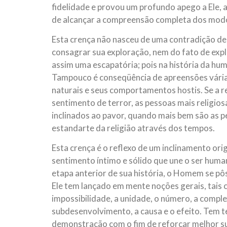
fidelidade e provou um profundo apego a Ele, a
de alcançar a compreensão completa dos mod
Esta crença não nasceu de uma contradição de
consagrar sua exploração, nem do fato de expl
assim uma escapatória; pois na história da h
Tampouco é conseqüência de apreensões várias
naturais e seus comportamentos hostis. Se a r
sentimento de terror, as pessoas mais religios
inclinados ao pavor, quando mais bem são as p
estandarte da religião através dos tempos.
Esta crença é o reflexo de um inclinamento or
sentimento íntimo e sólido que une o ser huma
etapa anterior de sua história, o Homem se pôs
Ele tem lançado em mente noções gerais, tais c
impossibilidade, a unidade, o número, a complex
subdesenvolvimento, a causa e o efeito. Tem ten
demonstração com o fim de reforçar melhor sua