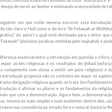
iou, constitui a base do conteúdo de toda “tese prática” e
 desejo de servir ao Senhor e estimando a necessidade de tal
seguinte: em que estilo deveria escrever esta introdução
o tão claro e fácil como o do livro “Al-Fatawah al-Widhiha
e prática” do autor) o qual está destinado para o leitor que 
“Fatawah” (decisões jurídicas emitidas pelo mujtahid) e pod
iferença essencial entre a introdução em questão e o livro 
expor as leis religiosas e os resultados de ijtihad (esforç
so competente com vistas a emitir um juízo religioso) e d
a introdução proposta não se contenta em expor os sujeito
 é uma obrigação religiosa quando se trata dos Fundamento
ntrodução é afirmar os pilares e os fundamentos da religião
r mais que com a demonstração. Agora bem, a demonstraçã
s, mesmo os mais simples e mais evidentes dentre eles, sã
asse sua consciência ao estado livre e natural, bastaria-lh