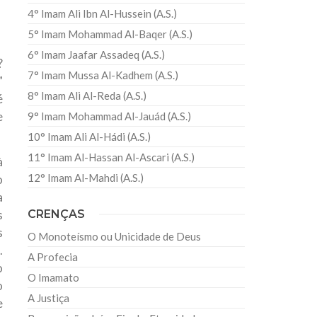
4° Imam Ali Ibn Al-Hussein (A.S.)
5° Imam Mohammad Al-Baqer (A.S.)
6° Imam Jaafar Assadeq (A.S.)
?
7° Imam Mussa Al-Kadhem (A.S.)
”
8° Imam Ali Al-Reda (A.S.)
é
e
9° Imam Mohammad Al-Jauád (A.S.)
10° Imam Ali Al-Hádi (A.S.)
11° Imam Al-Hassan Al-Ascari (A.S.)
à
12° Imam Al-Mahdi (A.S.)
o
a
s
CRENÇAS
s
O Monoteísmo ou Unicidade de Deus
.
A Profecia
o
O Imamato
o
A Justiça
e