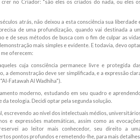
rer no Criador: “são eles os criados do nada, ou eles o
éculos atrás, não deixou a esta consciência sua liberdade 
precisa de uma profundização, quando vai destinada a u
 e de seus métodos de busca com o fim de culpar as vida
demonstração mais simples e evidente. E todavia, devo opta
e me oferecem:
queles cuja consciência permanece livre e protegida da
 a demonstração deve ser simplificada, e a expressão clar
a “Al-Fatawah Al Wadhiha”).
nsamento moderno, estudando em seu quadro e aprendend
 da teologia. Decidi optar pela segunda solução.
al, escrevendo ao nível dos intelectuais médios, universitário
ermos e expressões matemáticas, assim como as evocaçõe
servei ao leitor mais conhecedor, seu direito a um
rtos pontos profundos e remetendo-lhe, para mais detalhes