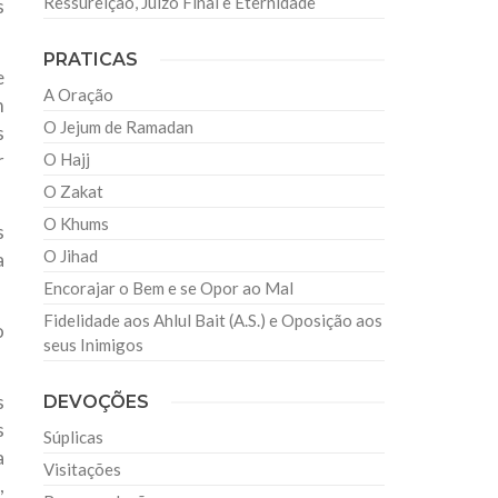
Ressureição, Juízo Final e Eternidade
s
PRATICAS
e
A Oração
m
O Jejum de Ramadan
s
r
O Hajj
O Zakat
O Khums
s
O Jihad
a
Encorajar o Bem e se Opor ao Mal
Fidelidade aos Ahlul Bait (A.S.) e Oposição aos
o
seus Inimigos
s
DEVOÇÕES
s
Súplicas
a
Visitações
,