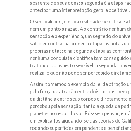
aparente de seus dons; a segunda é a etapa ra
antecipar uma interpretação geral e aceitável.
O sensualismo, em sua realidade científica e a
nem um ponto a razão. Ao contrário nenhum do
sensação e a experiência, um segredo do unive
sábio encontra, na primeira etapa, as notas q
próprias notas; e na segunda etapa as confron
nenhuma conquista científica tem conseguido r
tratando do aspecto sensível; a segunda, have
realiza, e que não pode ser percebido diretam
Assim, tomemos o exemplo da lei de atração u
pela força de atração entre dois corpos, nem 
da distância entre seus corpos e diretamente 
percebeu pela sensação; tanto a queda da pedr
planetas ao redor do sol. Pôs-se a pensar, en
em explica-los ajudando-se das teorias de Gali
rodando superfícies em pendente e benefician