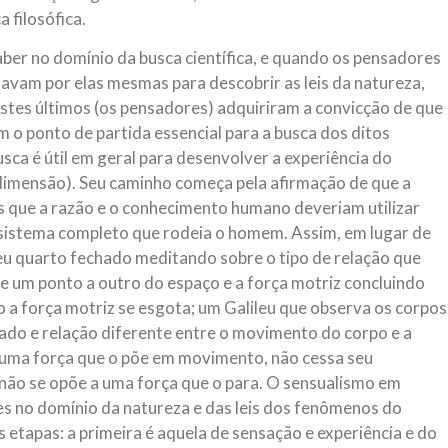
 filosófica.
ber no domínio da busca científica, e quando os pensadores
avam por elas mesmas para descobrir as leis da natureza,
stes últimos (os pensadores) adquiriram a convicção de que
m o ponto de partida essencial para a busca dos ditos
usca é útil em geral para desenvolver a experiência do
dimensão). Seu caminho começa pela afirmação de que a
s que a razão e o conhecimento humano deveriam utilizar
 sistema completo que rodeia o homem. Assim, em lugar de
seu quarto fechado meditando sobre o tipo de relação que
e um ponto a outro do espaço e a força motriz concluindo
 a força motriz se esgota; um Galileu que observa os corpos
ado e relação diferente entre o movimento do corpo e a
 uma força que o põe em movimento, não cessa seu
 não se opõe a uma força que o para. O sensualismo em
es no domínio da natureza e das leis dos fenômenos do
 etapas: a primeira é aquela de sensação e experiência e do