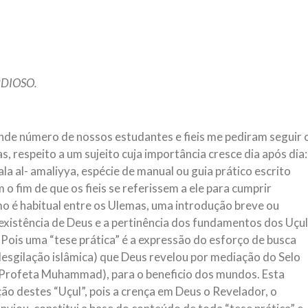
magnitude. Mais
Hejrita. Desejamos a todos os 
NOTÍCIAS
ssein (A.S.)
3 DE JULHO DE 2014
 Diante da data em que
Centro Islâmico no Bra
RDIOSO.
lmanos, o Imam Ali Ibn Al-
Relações Exteriores da
or “Zein Al-Ábidin” (Formosura
Na noite da quinta-feira, 03 de 
sede, em São Paulo, o ex-minist
do Irã, Sr. Kamal Kharrazi, que 
de número de nossos estudantes e fieis me pediram seguir 
 respeito a um sujeito cuja importância cresce dia após dia:
ala al- amaliyya, espécie de manual ou guia prático escrito
o fim de que os fieis se referissem a ele para cumprir
o é habitual entre os Ulemas, uma introdução breve ou
xistência de Deus e a pertinência dos fundamentos dos Uçul
ca. Pois uma “tese prática” é a expressão do esforço de busca
u lesgilação islâmica) que Deus revelou por mediação do Selo
 Profeta Muhammad), para o beneficio dos mundos. Esta
ão destes “Uçul”, pois a crença em Deus o Revelador, o