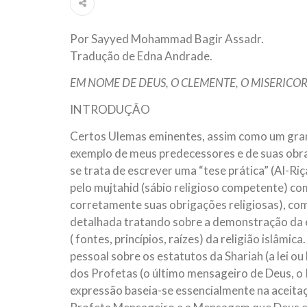
ter entrado numa guerra cultural e religiosa de 
Por Sayyed Mohammad Bagir Assadr.
10 DE NOVEMBRO DE 2013
Falecimento do Imam Ali Ibn Al-Hu
Tradução de Edna Andrade.
Em nome de Deus, o Clemente, o Misericordioso!
EM NOME DE DEUS, O CLEMENTE, O MISERICO
relembramos o martírio do quarto Imam dos muçu
Hussein Ibn Ali Ibn Abi Táleb (A.S.), conhecido p
INTRODUÇÃO
Certos Ulemas eminentes, assim como um gran
exemplo de meus predecessores e de suas obras,
se trata de escrever uma “tese prática” (Al-Riç
pelo mujtahid (sábio religioso competente) com 
corretamente suas obrigações religiosas), com
detalhada tratando sobre a demonstração da e
( fontes, princípios, raízes) da religião islâmi
pessoal sobre os estatutos da Shariah (a lei o
dos Profetas (o último mensageiro de Deus, o
expressão baseia-se essencialmente na aceitaç