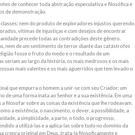
ntes de conhecer toda abstração especulativa e filosófica e
os de demonstração.
 classes; nem do produto de exploradores injustos querendo
orados, vítimas de injustiças e com desejos de encontrar
umanidade precede todas as contradições deste gênero.
, nem de um sentimento de terror diante das catástrofes
eligião fosse o fruto do medo e o resultado de um
as seriam ao largo da história, os mais medrosos e os mais
essoas mais valentes e os mais aguerridos que tem levado o
iginal que empurra o homem a unir-se com seu Criador; um
no de uma forma inata ao Senhor e a sua existência. Em uma
 a filosofar sobre as coisas da existência que lhe rodeavam.
omo a existência, o nascimento, o dever, a possibilidade, a
idade, a simplicidade, a parte, o todo, o progresso,
dido a utilizá-las e a aplica-las sobre tudo no domínio da
 crença original em Deus, trata-la filosoficamente e