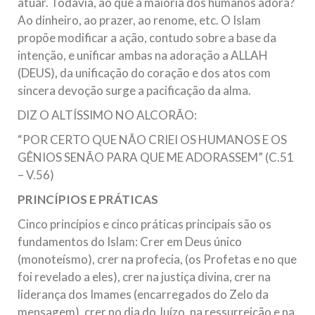
atuar. Todavia, ao que a maioria dos humanos adora?
Ao dinheiro, ao prazer, ao renome, etc. O Islam
propõe modificar a ação, contudo sobre a base da
intenção, e unificar ambas na adoração a ALLAH
(DEUS), da unificação do coração e dos atos com
sincera devoção surge a pacificação da alma.
DIZ O ALTÍSSIMO NO ALCORÃO:
“POR CERTO QUE NÃO CRIEI OS HUMANOS E OS
GÊNIOS SENÃO PARA QUE ME ADORASSEM” (C.51
– V.56)
PRINCÍPIOS E PRÁTICAS
Cinco princípios e cinco práticas principais são os
fundamentos do Islam: Crer em Deus único
(monoteísmo), crer na profecia, (os Profetas e no que
foi revelado a eles), crer na justiça divina, crer na
liderança dos Imames (encarregados do Zelo da
mensagem), crer no dia do Juízo, na ressurreição e na