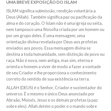
UMA BREVE EXPOSIÇÃO DO ISLAM
10 DE NOVEMBRO DE 2013
ISLAM significa submissão, rendição voluntária a
Falecimento do Imam Ali Ibn Al-Hussein
Deus (Allah). Também significa paz ou pacificação da
(A.S.)
alma e do coração. O Islam não é uma igreja ou seita,
Em nome de Deus, o Clemente, o Misericordioso! Diante da
data em que relembramos o martírio do quarto Imam dos
nem tampouco uma filosofia criada por um homem ou
muçulmanos, o Imam Ali Ibn Al-Hussein Ibn Ali Ibn Abi Táleb
(A.S.), conhecido por “Zein Al-Ábidin” (Formosura
por um grupo deles. É uma mensagem, uma
orientação divina revelada por Deus aos profetas
NOTÍCIAS
enviados aos povos. Essa mensagem divina se
destina a toda humanidade, sem distinção de povo ou
3 DE JULHO DE 2014
raça. Não é nova, nem antiga, mas sim, eterna e
Centro Islâmico no Brasil recebe o ex-
orienta o homem a viver de modo a fazer a vontade
ministro das Relações Exteriores da
de seu Criador e lhe proporciona o conhecimento
República Islâmica do Irã
correto do sentido de sua existência na terra.
Na noite da quinta-feira, 03 de Abril, o Centro Islâmico no
Brasil recebeu em sua sede, em São Paulo, o ex-ministro das
ALLAH (DEUS) é o Senhor, Criador e sustentador do
Relações Exteriores da República Islâmica do Irã, Sr. Kamal
Kharrazi, que encontra-se visitando
universo. É o mesmo e único Deus anunciado por
Abraão, Moisés, Jesus e os demais profetas (a paz
sobre eles). Allah detém o poder e o mando sobre