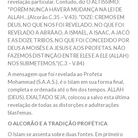
revelação particular. Contudo, diz O ALTÍSSIMO:
“PORÉM NUNCA HAVERÁ MUDANÇA NA LEI DE
ALLAH…(Alcorão C.35 – V.43). “DIZE: CREMOS EM
DEUS, NO QUE NOS FOI REVELADO, NO QUE FOI
REVELADO A ABRÃAO, A ISMAEL, A ISAAC, A JACÓ
E AS DOZE TRIBOS, NO QUE FOI CONCEDIDO POR
DEUS A MOISÉS E A JESUS E AOS PROFETAS. NÃO
FAZEMOS DISTINÇÃO ENTRE ELES E A ELE (ALLAH)
NOS SUBMETEMOS.”(C.3 – V.84)
A mensagem que foi revelada ao Profeta
Mohammad (S.A.A.S.), é o Islam em sua forma final,
completa e ordenada até o fim dos tempos. ALLAH
(DEUS), EXALTADO SEJA, colocou a salvo esta última
revelação de todas as distorções e adulterações
blasfemas.
O ALCORÃO E A TRADIÇÃO PROFÉTICA
O Islam se assenta sobre duas fontes. Em primeiro