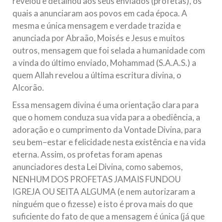
revelou e detalhou aos seus enviados (profetas), os
quais a anunciaram aos povos em cada época. A
mesma e única mensagem e verdade trazida e
anunciada por Abraão, Moisés e Jesus e muitos
outros, mensagem que foi selada a humanidade com
a vinda do último enviado, Mohammad (S.A.A.S.) a
quem Allah revelou a última escritura divina, o
Alcorão.
Essa mensagem divina é uma orientação clara para
que o homem conduza sua vida para a obediência, a
adoração e o cumprimento da Vontade Divina, para
seu bem–estar e felicidade nesta existência e na vida
eterna. Assim, os profetas foram apenas
anunciadores desta Lei Divina, como sabemos,
NENHUM DOS PROFETAS JAMAIS FUNDOU
IGREJA OU SEITA ALGUMA (e nem autorizaram a
ninguém que o fizesse) e isto é prova mais do que
suficiente do fato de que a mensagem é única (já que