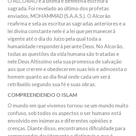
O ALCORÃO é a última e definitiva escritura
sagrada. Foi revelado ao último dos profetas
enviados, MOHAMMAD (S.A.A.S.). O Alcorão
reafirma e sela as escrituras sagradas anteriores e a
lei divina constante nele é a lei que permanecerá
vigente até o dia do Juízo pela qual toda a
humanidade responderá perante Deus. No Alcorão,
todas as questões da vida humana são tratadas e
nele Deus Altíssimo sela sua promessa de salvação
aos que crerem e obedecerem suas leis e admoesta o
homem quanto ao dia final onde cada um será
retribuído segundo sua fé e suas obras.
COMPREENDENDO O ISLAM
O mundo em que vivemos tornou-se um mundo muito
confuso, sob todos os aspectos o ser humano está
envolvido em inúmeras e diferentes opiniões e
crenças. Diante disso, encontramos dificuldade para
compreender devidamente e distinguir o que é