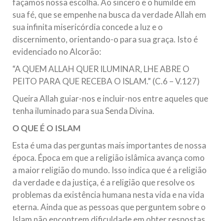
façamos nossa escolha. Ao sincero e o humilde em
sua fé, que se empenhe na busca da verdade Allah em
sua infinita misericórdia concede a luz e o
discernimento, orientando-o para sua graça. Isto é
evidenciado no Alcorão:
“A QUEM ALLAH QUER ILUMINAR, LHE ABRE O
PEITO PARA QUE RECEBA O ISLAM.” (C.6 – V.127)
Queira Allah guiar-nos e incluir-nos entre aqueles que
tenha iluminado para sua Senda Divina.
O QUE É O ISLAM
Esta é uma das perguntas mais importantes de nossa
época. Época em que a religião islâmica avança como
a maior religião do mundo. Isso indica que é a religião
da verdade e da justiça, é a religião que resolve os
problemas da existência humana nesta vida e na vida
eterna. Ainda que as pessoas que perguntem sobre o
Islam não encontrem dificuldade em obter respostas