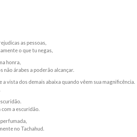
ejudicas as pessoas,
tamente o que tu negas,
ma honra,
 não árabes a poderão alcançar.
 e a vista dos demais abaixa quando vêem sua magnificência.
.
escuridão.
a com a escuridão.
a perfumada,
omente no Tachahud.