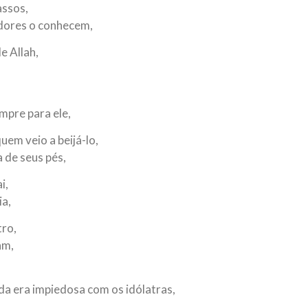
assos,
edores o conhecem,
e Allah,
mpre para ele,
uem veio a beijá-lo,
a de seus pés,
i,
ia,
tro,
am,
da era impiedosa com os idólatras,