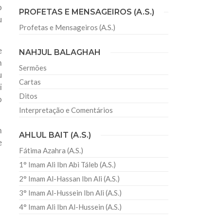
o
PROFETAS E MENSAGEIROS (A.S.)
u
Profetas e Mensageiros (A.S.)
sil recebe o ex-ministro das
 República Islâmica do Irã
e
NAHJUL BALAGHAH
Abril, o Centro Islâmico no Brasil recebeu em sua
m
ro das Relações Exteriores da República Islâmica
Sermões
encontra-se visitando
u
Cartas
i
Ditos
o
Interpretação e Comentários
m
AHLUL BAIT (A.S.)
e
Fátima Azahra (A.S.)
1° Imam Ali Ibn Abi Táleb (A.S.)
2° Imam Al-Hassan Ibn Ali (A.S.)
3° Imam Al-Hussein Ibn Ali (A.S.)
4° Imam Ali Ibn Al-Hussein (A.S.)