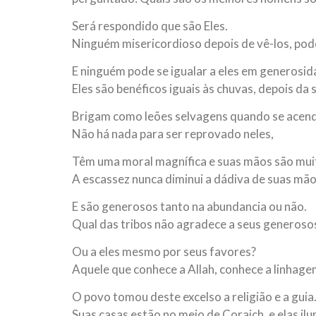
Será respondido que são Eles.
Ninguém misericordioso depois de vê-los, pod
E ninguém pode se igualar a eles em generosid
Eles são benéficos iguais às chuvas, depois da 
Brigam como leões selvagens quando se acen
Não há nada para ser reprovado neles,
Têm uma moral magnífica e suas mãos são mui
A escassez nunca diminui a dádiva de suas mão
E são generosos tanto na abundancia ou não.
Qual das tribos não agradece a seus generosos
Ou a eles mesmo por seus favores?
Aquele que conhece a Allah, conhece a linhag
O povo tomou deste excelso a religião e a guia
Suas casas estão no meio de Coraich, e elas 