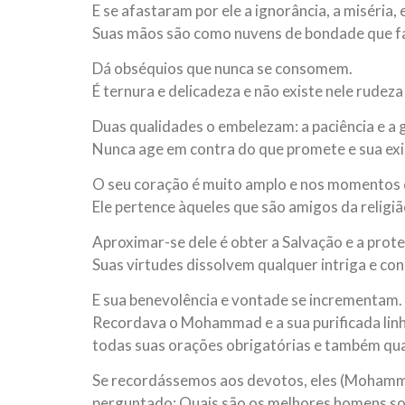
E se afastaram por ele a ignorância, a miséria, 
Suas mãos são como nuvens de bondade que fa
Dá obséquios que nunca se consomem.
É ternura e delicadeza e não existe nele rudez
Duas qualidades o embelezam: a paciência e a
Nunca age em contra do que promete e sua exis
O seu coração é muito amplo e nos momentos d
Ele pertence àqueles que são amigos da religiã
Aproximar-se dele é obter a Salvação e a prot
Suas virtudes dissolvem qualquer intriga e con
E sua benevolência e vontade se incrementam.
Recordava o Mohammad e a sua purificada lin
todas suas orações obrigatórias e também qua
Se recordássemos aos devotos, eles (Mohammad
perguntado: Quais são os melhores homens so