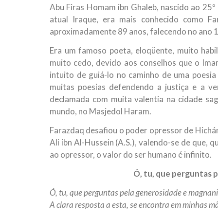
Abu Firas Homam ibn Ghaleb, nascido ao 25º a
10 DE NOVEMBRO DE 2013
Falecimento do Imam Ali Ibn Al-Hu
atual Iraque, era mais conhecido como Fa
Em nome de Deus, o Clemente, o Misericordioso!
aproximadamente 89 anos, falecendo no ano 11
relembramos o martírio do quarto Imam dos muçu
Hussein Ibn Ali Ibn Abi Táleb (A.S.), conhecido p
Era um famoso poeta, eloqüente, muito habil
muito cedo, devido aos conselhos que o Imam
intuito de guiá-lo no caminho de uma poesia
muitas poesias defendendo a justiça e a v
declamada com muita valentia na cidade sa
mundo, no Masjedol Haram.
Farazdaq desafiou o poder opressor de Hich
Ali ibn Al-Hussein (A.S.), valendo-se de que, 
ao opressor, o valor do ser humano é infinito.
Ó, tu, que perguntas 
Ó, tu, que perguntas pela generosidade e magnan
A clara resposta a esta, se encontra em minhas 