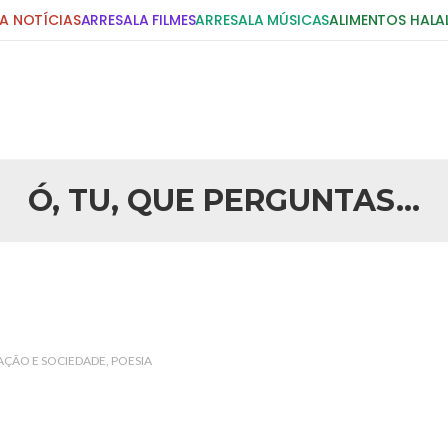
A NOTÍCIAS
ARRESALA FILMES
ARRESALA MÚSICAS
ALIMENTOS HALA
DIGITE E PRESSIONE ENTER!
POSTS RECENTES
Ó, TU, QUE PERGUNTAS…
25 DE SETEMBRO DE 2010
idente Bush
Necessárias Considera
iada por Robert Bowan, Bispo
Por: Ahmed Ismail Introdução O
te) Senhor presidente: Conte a
considerações do autor sobre o
smo. Se os mitos acerca do
agressão americana ao Afegani
5 DE NOVEMBRO DE 2013
or
Ano Novo Islâmico e I
ÇÃO E SOCIEDADE
POESIA
 aturdido pelas imagens de
Em nome de Deus, O Clemente, O
11 de setembro, o mundo parece
parabeniza a nação islâmica p
magnitude. Mais
Hejrita. Desejamos a todos os 