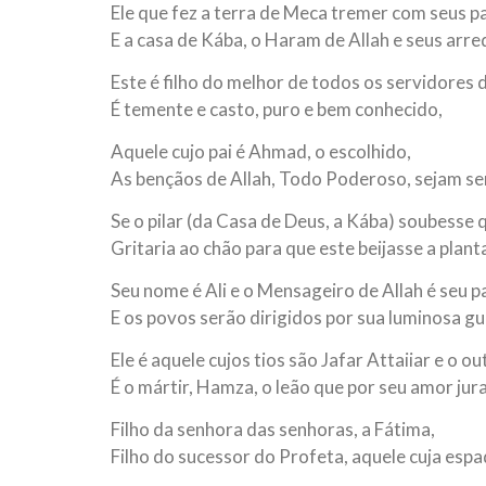
Ele que fez a terra de Meca tremer com seus p
E a casa de Kába, o Haram de Allah e seus arr
Este é filho do melhor de todos os servidores d
É temente e casto, puro e bem conhecido,
Aquele cujo pai é Ahmad, o escolhido,
As bençãos de Allah, Todo Poderoso, sejam se
Se o pilar (da Casa de Deus, a Kába) soubesse q
Gritaria ao chão para que este beijasse a plant
Seu nome é Ali e o Mensageiro de Allah é seu pa
E os povos serão dirigidos por sua luminosa gu
Ele é aquele cujos tios são Jafar Attaiiar e o ou
É o mártir, Hamza, o leão que por seu amor jur
Filho da senhora das senhoras, a Fátima,
Filho do sucessor do Profeta, aquele cuja espa