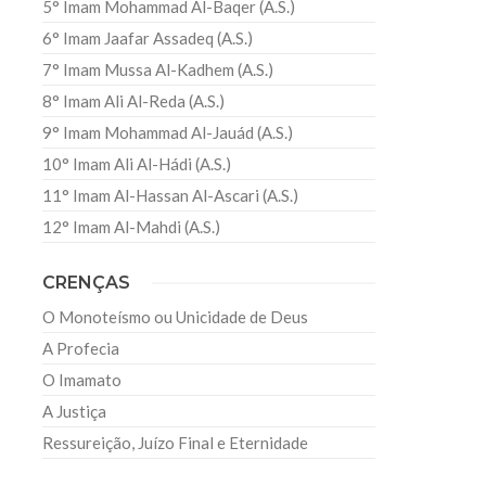
5° Imam Mohammad Al-Baqer (A.S.)
6° Imam Jaafar Assadeq (A.S.)
7° Imam Mussa Al-Kadhem (A.S.)
8° Imam Ali Al-Reda (A.S.)
9° Imam Mohammad Al-Jauád (A.S.)
10° Imam Ali Al-Hádi (A.S.)
11° Imam Al-Hassan Al-Ascari (A.S.)
12° Imam Al-Mahdi (A.S.)
CRENÇAS
O Monoteísmo ou Unicidade de Deus
A Profecia
O Imamato
A Justiça
Ressureição, Juízo Final e Eternidade