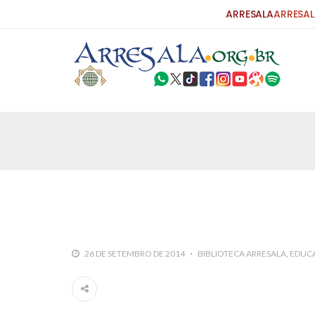
ARRESALA
ARRESAL
25 DE SETEMBRO DE 2010
Carta do Bispo da Flórida ao Pres
Por: Robert Bowan Tradução: Ahmed Ismail (Env
da Igreja Católica, tenente-coronel ex-combaten
verdade ao povo, sr. Presidente, sobre o terrori
terrorismo não
25 DE SETEMBRO DE 2010
As Sementes da Miséria e do Terr
26 DE SETEMBRO DE 2014
BIBLIOTECA ARRESALA
EDUCA
Por: Ahmad Dallal Tradução: Ahmad Ismail Ainda
morte e destruição que abalaram Nova York em 
ter entrado numa guerra cultural e religiosa de 