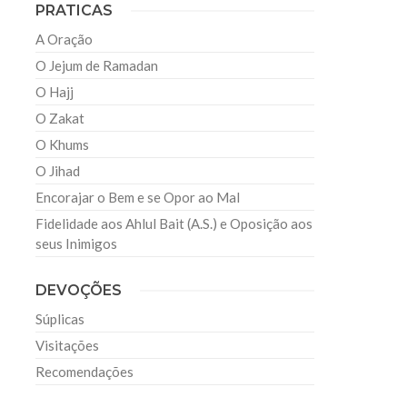
PRATICAS
A Oração
O Jejum de Ramadan
O Hajj
O Zakat
O Khums
O Jihad
Encorajar o Bem e se Opor ao Mal
Fidelidade aos Ahlul Bait (A.S.) e Oposição aos
seus Inimigos
DEVOÇÕES
Súplicas
Visitações
Recomendações