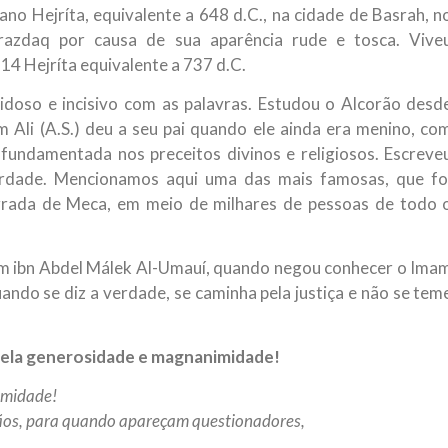
no Hejríta, equivalente a 648 d.C., na cidade de Basrah, n
NOTÍCIAS
ssein (A.S.)
razdaq por causa de sua aparência rude e tosca. Vive
3 DE JULHO DE 2014
 Diante da data em que
4 Hejríta equivalente a 737 d.C.
Centro Islâmico no Bra
lmanos, o Imam Ali Ibn Al-
Relações Exteriores da
or “Zein Al-Ábidin” (Formosura
idoso e incisivo com as palavras. Estudou o Alcorão desd
Na noite da quinta-feira, 03 de 
 Ali (A.S.) deu a seu pai quando ele ainda era menino, co
sede, em São Paulo, o ex-minist
do Irã, Sr. Kamal Kharrazi, que 
 fundamentada nos preceitos divinos e religiosos. Escreve
erdade. Mencionamos aqui uma das mais famosas, que fo
grada de Meca, em meio de milhares de pessoas de todo 
ám ibn Abdel Málek Al-Umauí, quando negou conhecer o Ima
quando se diz a verdade, se caminha pela justiça e não se tem
pela generosidade e magnanimidade!
imidade!
mãos, para quando apareçam questionadores,