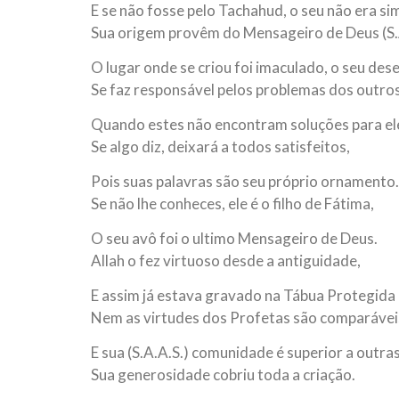
E se não fosse pelo Tachahud, o seu não era si
Sua origem provêm do Mensageiro de Deus (S.A
O lugar onde se criou foi imaculado, o seu des
Se faz responsável pelos problemas dos outros
Quando estes não encontram soluções para el
Se algo diz, deixará a todos satisfeitos,
Pois suas palavras são seu próprio ornamento.
Se não lhe conheces, ele é o filho de Fátima,
O seu avô foi o ultimo Mensageiro de Deus.
Allah o fez virtuoso desde a antiguidade,
E assim já estava gravado na Tábua Protegida
Nem as virtudes dos Profetas são comparáveis 
E sua (S.A.A.S.) comunidade é superior a outr
Sua generosidade cobriu toda a criação.