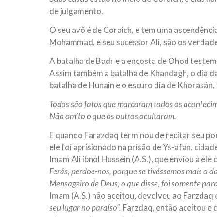
de julgamento.
O seu avô é de Coraich, e tem uma ascendência
Mohammad, e seu sucessor Ali, são os verdade
A batalha de Badr e a encosta de Ohod testem
Assim também a batalha de Khandagh, o dia da 
batalha de Hunain e o escuro dia de Khorasán,
Todos são fatos que marcaram todos os aconteci
Não omito o que os outros ocultaram.
E quando Farazdaq terminou de recitar seu po
ele foi aprisionado na prisão de Ys-afan, cida
Imam Ali ibnol Hussein (A.S.), que enviou a el
Ferás, perdoe-nos, porque se tivéssemos mais o d
Mensageiro de Deus, o que disse, foi somente para
Imam (A.S.) não aceitou, devolveu ao Farzdaq 
seu lugar no paraíso”.
Farzdaq, então aceitou e 