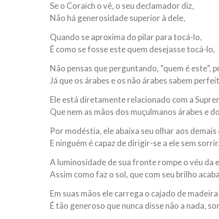
Se o Coraich o vê, o seu declamador diz,
Não há generosidade superior à dele,
Quando se aproxima do pilar para tocá-lo,
É como se fosse este quem desejasse tocá-lo,
Não pensas que perguntando, “quem é este”, pr
Já que os árabes e os não árabes sabem perfei
Ele está diretamente relacionado com a Supre
Que nem as mãos dos muçulmanos árabes e dos
Por modéstia, ele abaixa seu olhar aos demais
E ninguém é capaz de dirigir-se a ele sem sorrir
A luminosidade de sua fronte rompe o véu da 
Assim como faz o sol, que com seu brilho acab
Em suas mãos ele carrega o cajado de madeir
É tão generoso que nunca disse não a nada, s