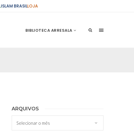
L
ISLAM BRASIL
LOJA
BIBLIOTECA ARRESALA
ções Sobre o Conflito
 presente artigo resume as principais
s atentados de 11 de setembro e a subseqüente
stão. As Raízes do Conflito Os atentados a Nova
nício de Muharam
ARQUIVOS
 Misericordioso! O Centro Islâmico no Brasil
Arquivos
ela chegada no ano novo muçulmano de 1435
irmãos e irmãs um novo