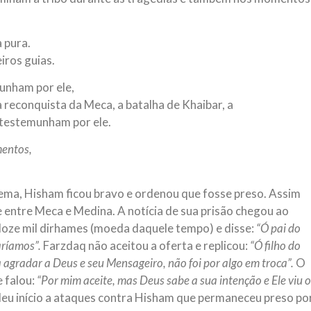
 pura.
iros guias.
unham por ele,
reconquista da Meca, a batalha de Khaibar, a
 testemunham por ele.
mentos,
ema, Hisham ficou bravo e ordenou que fosse preso. Assim
de entre Meca e Medina. A notícia de sua prisão chegou ao
e doze mil dirhames (moeda daquele tempo) e disse:
“Ó pai do
aríamos”.
Farzdaq não aceitou a oferta e replicou:
“Ó filho do
 agradar a Deus e seu Mensageiro, não foi por algo em troca”.
O
e falou:
“Por mim aceite, mas Deus sabe a sua intenção e Ele viu o
deu início a ataques contra Hisham que permaneceu preso po