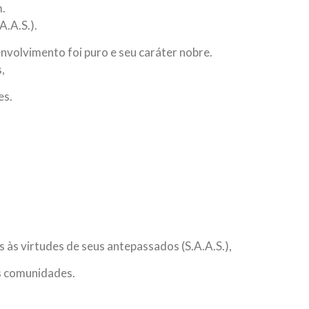
m.
.A.S.).
envolvimento foi puro e seu caráter nobre.
,
es.
às virtudes de seus antepassados (S.A.A.S.),
as comunidades.