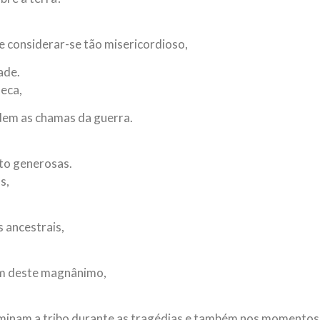
e considerar-se tão misericordioso,
ade.
seca,
dem as chamas da guerra.
to generosas.
s,
 ancestrais,
em deste magnânimo,
.
iluminam a tribo durante as tragédias e também nos momentos