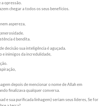
e a opressão.
zem chegar a todos os seus benefícios.
a nem aspereza,
 generosidade.
tência é bendita.
e decisão sua inteligência é aguçada.
o e inimigos da incredulidade,
eção.
spiração,
hagem depois de mencionar o nome de Allah em
ndo finalizava qualquer conversa.
 e sua purificada linhagem) seriam seus líderes, Se for
bre a terra?