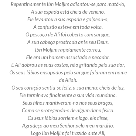
Repentinamente Ibn Moljim adiantou-se para matá-lo,
A sua espada está cheia de veneno.
Ele levantou a sua espada e golpeou-o,
A confusão esteve em toda volta.
O pescoço de Ali foi coberto com sangue,
A sua cabeça prostrada ante seu Deus.
Ibn Moljim rapidamente correu,
Ele era um homem assustado e pecador.
E Ali dobrou as suas costas, não gritando pela sua dor,
Os seus lábios ensopados pelo sangue falaram em nome
de Allah.
O seu coração sentiu-se feliz, a sua mente cheia de luz,
Ele terminava finalmente a sua vida mundana.
Seus filhos mantiveram-no nos seus braços,
Como se protegendo-o de algum dano físico.
Os seus lábios sorriem e logo, ele disse,
Agradeço ao meu Senhor pelo meu martírio.
Logo Ibn Moljim foi trazido ante Ali,