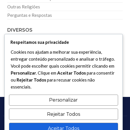
Outras Religiões
Perguntas e Respostas
DIVERSOS
Respeitamos sua privacidade
Curiosidades
Cookies nos ajudam a melhorar sua experiência,
Dicionário Islâmico
entregar conteúdo personalizado e analisar o tráfego.
Downloads
Você pode escolher quais cookies permitir clicando em
Personalizar
. Clique em
Aceitar Todos
para consentir
ou
Rejeitar Todos
para recusar cookies não
essenciais.
Personalizar
Rejeitar Todos
Copyright 2017 - 2026 / Todos os direitos reservados.
Aceitar Todos