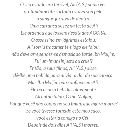
O seu estado era terrível, Ali (A.S.) podia ver.
profundamente cortada estava sua pele,
o sangue jorrava de dentro.
Uma carranca se fez na testa de Ali
Ele ordenou que fossem desatadas AGORA.
O assassino em lágrimas estalou,
Ali sorriu fracamente e logo ele falou.
não deve arrepender-se demasiado tarde Ibn Moljim,
Fui um Imam injusto ou cruel?
Então, a seus filhos, Ali (A.S.) disse,
dê-lhe uma bebida para aliviar a dor de sua cabeça.
Mas Ibn Moljim não confiava em Ali,
Ele recusou a bebida calmamente.
Ali então falou, Ó Ibn Moljim,
Por que você não confia no seu Imam que agora morre?
Se você tivesse tomado este meu suco,
você estaria comigo no Céu.
Depois de dois dias Ali (A.S.) morreu.