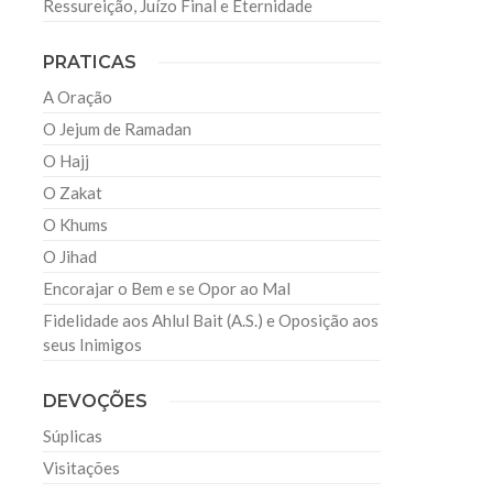
Ressureição, Juízo Final e Eternidade
PRATICAS
A Oração
O Jejum de Ramadan
O Hajj
O Zakat
O Khums
O Jihad
Encorajar o Bem e se Opor ao Mal
Fidelidade aos Ahlul Bait (A.S.) e Oposição aos
seus Inimigos
DEVOÇÕES
Súplicas
Visitações