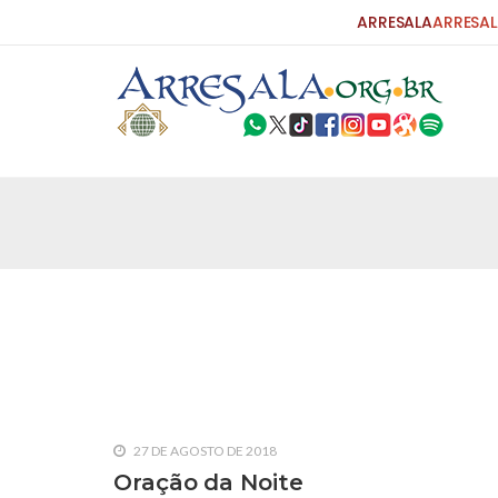
ARRESALA
ARRESAL
25 DE SETEMBRO DE 2010
Carta do Bispo da Flórida ao Pres
Por: Robert Bowan Tradução: Ahmed Ismail (Env
da Igreja Católica, tenente-coronel ex-combaten
verdade ao povo, sr. Presidente, sobre o terrori
terrorismo não
25 DE SETEMBRO DE 2010
As Sementes da Miséria e do Terr
Por: Ahmad Dallal Tradução: Ahmad Ismail Ainda
morte e destruição que abalaram Nova York em 
27 DE AGOSTO DE 2018
ter entrado numa guerra cultural e religiosa de 
Oração da Noite