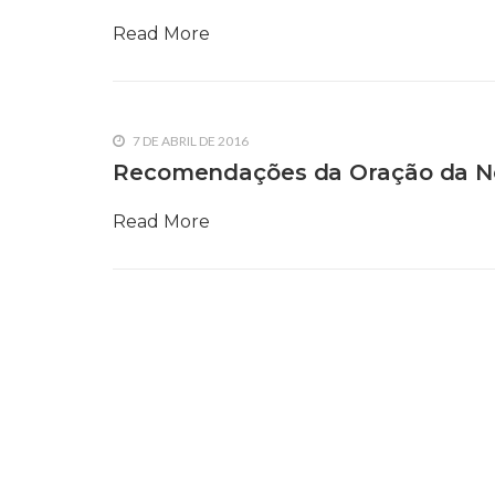
10 DE NOVEMBRO DE 2013
Read More
Falecimento do Imam Ali Ibn Al-Hu
Em nome de Deus, o Clemente, o Misericordioso!
relembramos o martírio do quarto Imam dos muçu
Hussein Ibn Ali Ibn Abi Táleb (A.S.), conhecido p
7 DE ABRIL DE 2016
Recomendações da Oração da Noi
Read More