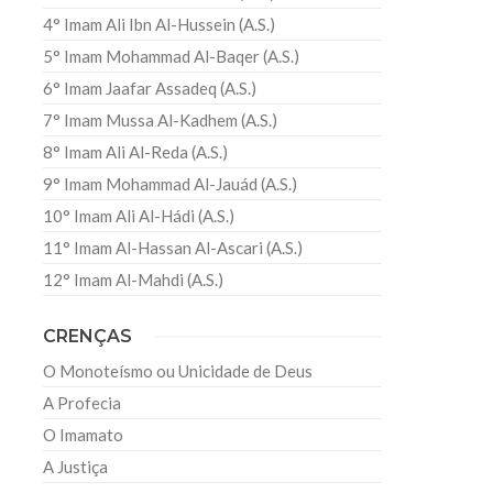
4° Imam Ali Ibn Al-Hussein (A.S.)
5° Imam Mohammad Al-Baqer (A.S.)
6° Imam Jaafar Assadeq (A.S.)
7° Imam Mussa Al-Kadhem (A.S.)
8° Imam Ali Al-Reda (A.S.)
9° Imam Mohammad Al-Jauád (A.S.)
10° Imam Ali Al-Hádi (A.S.)
11° Imam Al-Hassan Al-Ascari (A.S.)
12° Imam Al-Mahdi (A.S.)
CRENÇAS
O Monoteísmo ou Unicidade de Deus
A Profecia
O Imamato
A Justiça