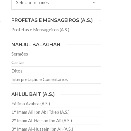
sil recebe o ex-ministro das
PROFETAS E MENSAGEIROS (A.S.)
 República Islâmica do Irã
Profetas e Mensageiros (A.S.)
Abril, o Centro Islâmico no Brasil recebeu em sua
ro das Relações Exteriores da República Islâmica
encontra-se visitando
NAHJUL BALAGHAH
Sermões
Cartas
Ditos
Interpretação e Comentários
AHLUL BAIT (A.S.)
Fátima Azahra (A.S.)
1° Imam Ali Ibn Abi Táleb (A.S.)
2° Imam Al-Hassan Ibn Ali (A.S.)
3° Imam Al-Hussein Ibn Ali (A.S.)