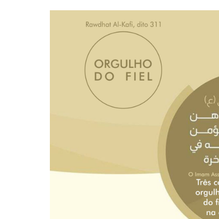
10 DE NOVEMBRO DE 2013
Falecimento do Imam Ali Ibn Al-Hu
Em nome de Deus, o Clemente, o Misericordioso!
relembramos o martírio do quarto Imam dos muçu
Hussein Ibn Ali Ibn Abi Táleb (A.S.), conhecido p