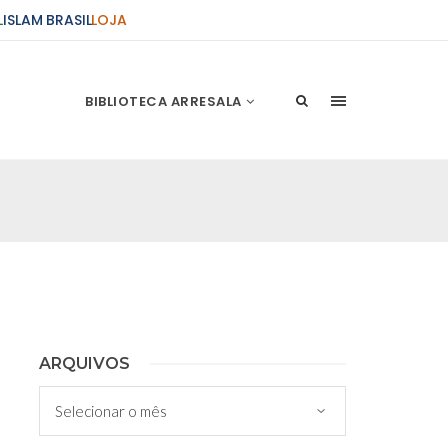
L
ISLAM BRASIL
LOJA
BIBLIOTECA ARRESALA
ções Sobre o Conflito
 presente artigo resume as principais
s atentados de 11 de setembro e a subseqüente
stão. As Raízes do Conflito Os atentados a Nova
nício de Muharam
ARQUIVOS
 Misericordioso! O Centro Islâmico no Brasil
Arquivos
ela chegada no ano novo muçulmano de 1435
irmãos e irmãs um novo