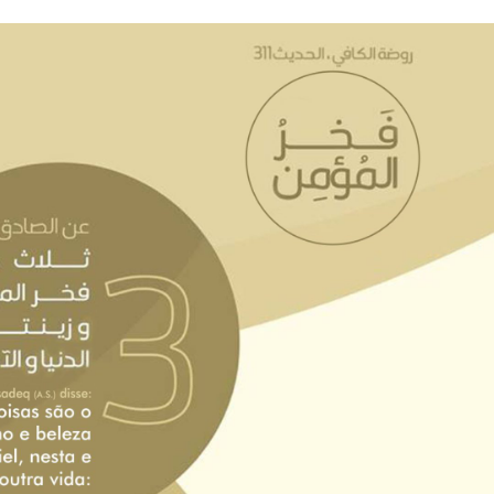
NOTÍCIAS
ssein (A.S.)
3 DE JULHO DE 2014
 Diante da data em que
Centro Islâmico no Bra
lmanos, o Imam Ali Ibn Al-
Relações Exteriores da
or “Zein Al-Ábidin” (Formosura
Na noite da quinta-feira, 03 de 
sede, em São Paulo, o ex-minist
do Irã, Sr. Kamal Kharrazi, que 