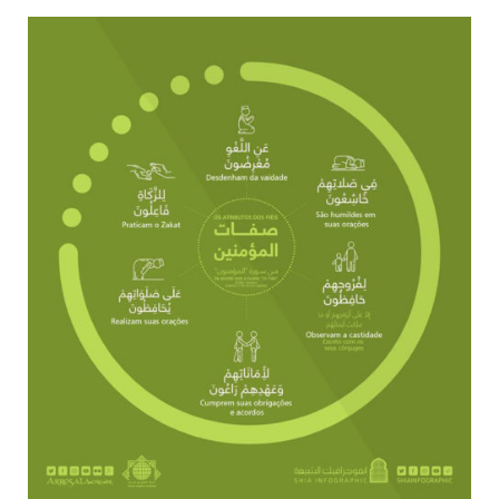
10 DE NOVEMBRO DE 2013
Falecimento do Imam Ali Ibn Al-Hussein
(A.S.)
Em nome de Deus, o Clemente, o Misericordioso! Diante da
data em que relembramos o martírio do quarto Imam dos
muçulmanos, o Imam Ali Ibn Al-Hussein Ibn Ali Ibn Abi Táleb
(A.S.), conhecido por “Zein Al-Ábidin” (Formosura
NOTÍCIAS
3 DE JULHO DE 2014
Centro Islâmico no Brasil recebe o ex-
ministro das Relações Exteriores da
República Islâmica do Irã
Na noite da quinta-feira, 03 de Abril, o Centro Islâmico no
Brasil recebeu em sua sede, em São Paulo, o ex-ministro das
Relações Exteriores da República Islâmica do Irã, Sr. Kamal
Kharrazi, que encontra-se visitando