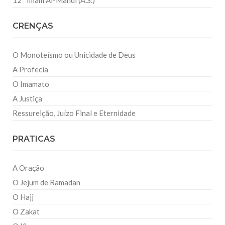
12° Imam Al-Mahdi (A.S.)
CRENÇAS
O Monoteísmo ou Unicidade de Deus
A Profecia
O Imamato
A Justiça
Ressureição, Juízo Final e Eternidade
PRATICAS
A Oração
O Jejum de Ramadan
O Hajj
O Zakat