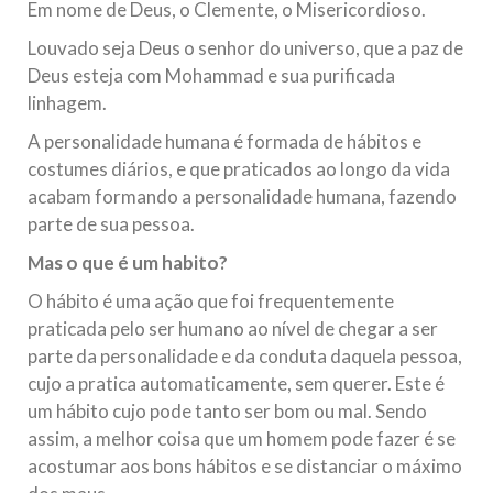
Em nome de Deus, o Clemente, o Misericordioso.
10 DE NOVEMBRO DE 2013
Louvado seja Deus o senhor do universo, que a paz de
Falecimento do Imam Ali Ibn Al-Hussein
Deus esteja com Mohammad e sua purificada
(A.S.)
linhagem.
Em nome de Deus, o Clemente, o Misericordioso! Diante da
data em que relembramos o martírio do quarto Imam dos
muçulmanos, o Imam Ali Ibn Al-Hussein Ibn Ali Ibn Abi Táleb
A personalidade humana é formada de hábitos e
(A.S.), conhecido por “Zein Al-Ábidin” (Formosura
costumes diários, e que praticados ao longo da vida
acabam formando a personalidade humana, fazendo
NOTÍCIAS
parte de sua pessoa.
3 DE JULHO DE 2014
Mas o que é um habito?
Centro Islâmico no Brasil recebe o ex-
O hábito é uma ação que foi frequentemente
ministro das Relações Exteriores da
praticada pelo ser humano ao nível de chegar a ser
República Islâmica do Irã
parte da personalidade e da conduta daquela pessoa,
Na noite da quinta-feira, 03 de Abril, o Centro Islâmico no
Brasil recebeu em sua sede, em São Paulo, o ex-ministro das
cujo a pratica automaticamente, sem querer. Este é
Relações Exteriores da República Islâmica do Irã, Sr. Kamal
um hábito cujo pode tanto ser bom ou mal. Sendo
Kharrazi, que encontra-se visitando
assim, a melhor coisa que um homem pode fazer é se
acostumar aos bons hábitos e se distanciar o máximo