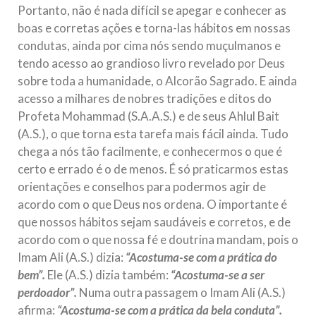
Portanto, não é nada difícil se apegar e conhecer as
boas e corretas ações e torna-las hábitos em nossas
condutas, ainda por cima nós sendo muçulmanos e
tendo acesso ao grandioso livro revelado por Deus
sobre toda a humanidade, o Alcorão Sagrado. E ainda
acesso a milhares de nobres tradições e ditos do
Profeta Mohammad (S.A.A.S.) e de seus Ahlul Bait
(A.S.), o que torna esta tarefa mais fácil ainda. Tudo
chega a nós tão facilmente, e conhecermos o que é
certo e errado é o de menos. É só praticarmos estas
orientações e conselhos para podermos agir de
acordo com o que Deus nos ordena. O importante é
que nossos hábitos sejam saudáveis e corretos, e de
acordo com o que nossa fé e doutrina mandam, pois o
Imam Ali (A.S.) dizia:
“Acostuma-se com a prática do
bem”.
Ele (A.S.) dizia também:
“Acostuma-se a ser
perdoador”.
Numa outra passagem o Imam Ali (A.S.)
afirma:
“Acostuma-se com a prática da bela conduta”.