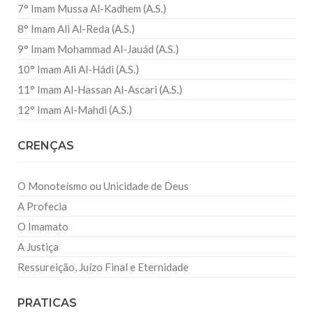
7° Imam Mussa Al-Kadhem (A.S.)
8° Imam Ali Al-Reda (A.S.)
9° Imam Mohammad Al-Jauád (A.S.)
10° Imam Ali Al-Hádi (A.S.)
11° Imam Al-Hassan Al-Ascari (A.S.)
12° Imam Al-Mahdi (A.S.)
CRENÇAS
O Monoteísmo ou Unicidade de Deus
A Profecia
O Imamato
A Justiça
Ressureição, Juízo Final e Eternidade
PRATICAS