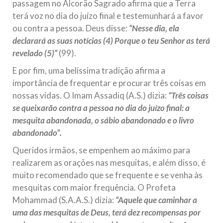
passagem no Alcorão Sagrado afirma que a Terra
terá voz no dia do juízo final e testemunhará a favor
ou contra a pessoa. Deus disse:
“Nesse dia, ela
declarará as suas notícias (4) Porque o teu Senhor as terá
revelado (5)”
(99).
E por fim, uma belíssima tradição afirma a
importância de frequentar e procurar três coisas em
nossas vidas. O Imam Assadiq (A.S.) dizia:
“Três coisas
se queixarão contra a pessoa no dia do juízo final: a
mesquita abandonada, o sábio abandonado e o livro
abandonado”.
Queridos irmãos, se empenhem ao máximo para
realizarem as orações nas mesquitas, e além disso, é
muito recomendado que se frequente e se venha às
mesquitas com maior frequência. O Profeta
Mohammad (S.A.A.S.) dizia:
“Aquele que caminhar a
uma das mesquitas de Deus, terá dez recompensas por