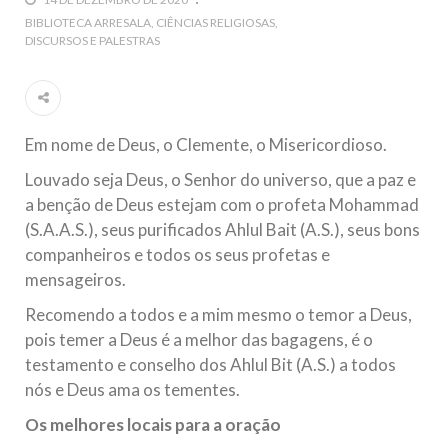
5 DE NOVEMBRO DE 2013
BIBLIOTECA ARRESALA
CIÊNCIAS RELIGIOSAS
DISCURSOS E PALESTRAS
Ano Novo Islâmico e Início de Muharam
Em nome de Deus, O Clemente, O Misericordioso! O Centro
Islâmico no Brasil parabeniza a nação islâmica pela chegada
no ano novo muçulmano de 1435 Hejrita. Desejamos a
todos os irmãos e irmãs um novo
Em nome de Deus, o Clemente, o Misericordioso.
10 DE NOVEMBRO DE 2013
Louvado seja Deus, o Senhor do universo, que a paz e
Falecimento do Imam Ali Ibn Al-Hussein
a benção de Deus estejam com o profeta Mohammad
(A.S.)
(S.A.A.S.), seus purificados Ahlul Bait (A.S.), seus bons
Em nome de Deus, o Clemente, o Misericordioso! Diante da
data em que relembramos o martírio do quarto Imam dos
companheiros e todos os seus profetas e
muçulmanos, o Imam Ali Ibn Al-Hussein Ibn Ali Ibn Abi Táleb
(A.S.), conhecido por “Zein Al-Ábidin” (Formosura
mensageiros.
Recomendo a todos e a mim mesmo o temor a Deus,
NOTÍCIAS
pois temer a Deus é a melhor das bagagens, é o
testamento e conselho dos Ahlul Bit (A.S.) a todos
3 DE JULHO DE 2014
nós e Deus ama os tementes.
Centro Islâmico no Brasil recebe o ex-
ministro das Relações Exteriores da
Os melhores locais para a oração
República Islâmica do Irã