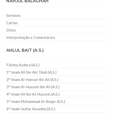
NAHJUL BALAGHAH
Sermões
Cartas
Ditos
Interpretação e Comentários
AHLUL BAIT (A.S.)
Fátima Azahra (A.S.)
1° Imam Ali Ibn Abi Táleb (A.S.)
2° Imam Al-Hassan Ibn Ali (A.S.)
3° Imam Al-Hussein Ibn Ali (A.S.)
4° Imam Ali Ibn Al-Hussein (A.S.)
5° Imam Mohammad Al-Baqer (A.S.)
6° Imam Jaafar Assadeq (A.S.)