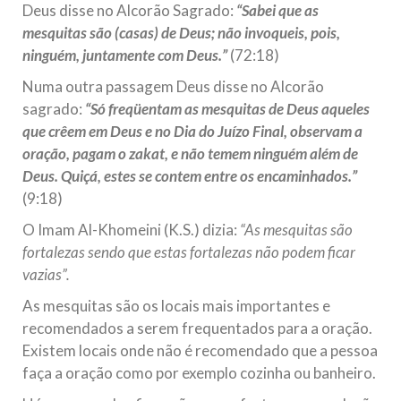
Deus disse no Alcorão Sagrado:
“Sabei que as
Na noite da quinta-feira, 03 de Abril, o Centro Islâmico no
Brasil recebeu em sua sede, em São Paulo, o ex-ministro das
mesquitas são (casas) de Deus; não invoqueis, pois,
Relações Exteriores da República Islâmica do Irã, Sr. Kamal
ninguém, juntamente com Deus.”
(72:18)
Kharrazi, que encontra-se visitando
Numa outra passagem Deus disse no Alcorão
sagrado:
“Só freqüentam as mesquitas de Deus aqueles
que crêem em Deus e no Dia do Juízo Final, observam a
oração, pagam o zakat, e não temem ninguém além de
Deus. Quiçá, estes se contem entre os encaminhados.”
(9:18)
O Imam Al-Khomeini (K.S.) dizia:
“As mesquitas são
fortalezas sendo que estas fortalezas não podem ficar
vazias”.
As mesquitas são os locais mais importantes e
recomendados a serem frequentados para a oração.
Existem locais onde não é recomendado que a pessoa
faça a oração como por exemplo cozinha ou banheiro.