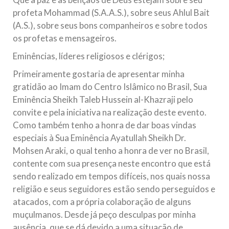
Relações Exteriores da República Islâmica do Irã, Sr. Kamal
profeta Mohammad (S.A.A.S.), sobre seus Ahlul Bait
Kharrazi, que encontra-se visitando
(A.S.), sobre seus bons companheiros e sobre todos
os profetas e mensageiros.
Eminências, líderes religiosos e clérigos;
Primeiramente gostaria de apresentar minha
gratidão ao Imam do Centro Islâmico no Brasil, Sua
Eminência Sheikh Taleb Hussein al-Khazraji pelo
convite e pela iniciativa na realização deste evento.
Como também tenho a honra de dar boas vindas
especiais à Sua Eminência Ayatullah Sheikh Dr.
Mohsen Araki, o qual tenho a honra de ver no Brasil,
contente com sua presença neste encontro que está
sendo realizado em tempos difíceis, nos quais nossa
religião e seus seguidores estão sendo perseguidos e
atacados, com a própria colaboração de alguns
muçulmanos. Desde já peço desculpas por minha
ausência, que se dá devido a uma situação de