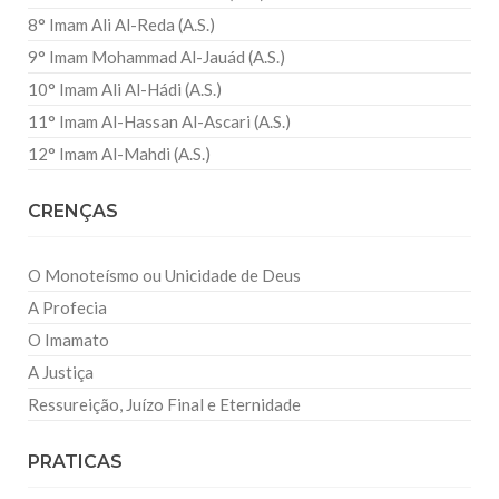
8° Imam Ali Al-Reda (A.S.)
9° Imam Mohammad Al-Jauád (A.S.)
10° Imam Ali Al-Hádi (A.S.)
11° Imam Al-Hassan Al-Ascari (A.S.)
12° Imam Al-Mahdi (A.S.)
CRENÇAS
O Monoteísmo ou Unicidade de Deus
A Profecia
O Imamato
A Justiça
Ressureição, Juízo Final e Eternidade
PRATICAS