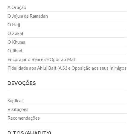
A Oração
O Jejum de Ramadan
O Hajj
O Zakat
O Khums
O Jihad
Encorajar o Bem e se Opor ao Mal
Fidelidade aos Ahlul Bait (A.S.) e Oposição aos seus Inimigos
DEVOÇÕES
Súplicas
Visitações
Recomendações
DITOS (AHADITY)