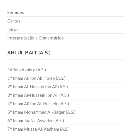
Sermões
Cartas
Ditos
Interpretação e Comentários
AHLUL BAIT (A.S.)
Fátima Azahra (A.S.)
1° Imam Ali Ibn Abi Táleb (A.S.)
2° Imam Al-Hassan Ibn Ali (A.S.)
3° Imam Al-Hussein Ibn Ali (A.S.)
4° Imam Ali Ibn Al-Hussein (A.S.)
5° Imam Mohammad Al-Baqer (A.S.)
6° Imam Jaafar Assadeq (A.S.)
7° Imam Mussa Al-Kadhem (A.S.)