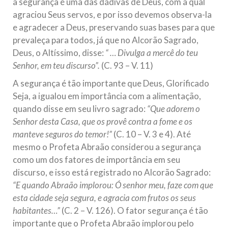
a segurança é uma das dádivas de Deus, com a qual
agraciou Seus servos, e por isso devemos observa-la
e agradecer a Deus, preservando suas bases para que
prevaleça para todos, já que no Alcorão Sagrado,
Deus, o Altíssimo, disse:
“ … Divulga a mercê do teu
Senhor, em teu discurso”.
(C. 93 – V. 11)
A segurança é tão importante que Deus, Glorificado
Seja, a igualou em importância com a alimentação,
quando disse em seu livro sagrado:
“Que adorem o
Senhor desta Casa, que os provê contra a fome e os
manteve seguros do temor!”
(C. 10 – V. 3 e 4). Até
mesmo o Profeta Abraão considerou a segurança
como um dos fatores de importância em seu
discurso, e isso está registrado no Alcorão Sagrado:
“E quando Abraão implorou: Ó senhor meu, faze com que
esta cidade seja segura, e agracia com frutos os seus
habitantes…”
(C. 2 – V. 126). O fator segurança é tão
importante que o Profeta Abraão implorou pelo