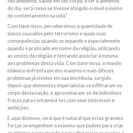
seu ambiente, saúde em seu corpo, e ter o alimento
do dia, será como se tivesse atingido o nível máximo
de contentamento na vida”.
Com base nisso, perceberemos a quantidade de
danos causados pelo terrorismo e quais suas
consequências quando se expande e especialmente
quando é praticado em nome da religião, utilizando
as vestes da religião e tentando associar a mesma
aos problemas desta vida. Com base nisso, o mundo
islâmico enfrenta um dos maiores e mais difíceis
problemas já vividos em sua existência, surgido
depois que elementos imperialistas se infiltraram no
corpo desta nação, e aproveitaram-se de indivíduos
fracos para contaminá-los com seus interesses e
ambições.
E aqui dizemos, será que é natural que estas grandes
forças se empenhem o máximo que podem para criar
as intrigas neste mundo e para distanciar as nações e