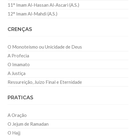
11° Imam Al-Hassan Al-Ascari (A.S.)
12° Imam Al-Mahdi (A.S.)
CRENÇAS
O Monoteísmo ou Unicidade de Deus
A Profecia
O Imamato
A Justiça
Ressureição, Juízo Final e Eternidade
PRATICAS
A Oração
O Jejum de Ramadan
O Hajj