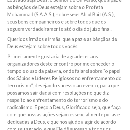
Relações Exteriores da República Islâmica do Irã, Sr. Kamal
as bênçãos de Deus estejam sobre o Profeta
Kharrazi, que encontra-se visitando
Mohammad (S.A.A.S.), sobre seus Ahlul Bait (A.S.),
seus bons companheiros e sobre todos que os
seguem verdadeiramente até o dia do juízo final.
Queridos irmãos e irmãs, que a paz e as bênçãos de
Deus estejam sobre todos vocês.
Primeiramente gostaria de agradecer aos
organizadores deste encontro por me conceder o
tempo e o uso da palavra, onde falarei sobre “o papel
dos Sábios e Líderes Religiosos no enfrentamento do
terrorismo”, desejando sucesso ao evento, para que
possamos sair daqui com resoluções no que diz
respeito ao enfrentamento do terrorismo e do
radicalismo. E peço a Deus, Glorificado seja, que faça
com que nossas ações sejam essencialmente puras e
dedicadas a Deus, e que nos ajude a agir de acordo
com seu agrado, e que Ele dê sucesso a todos os