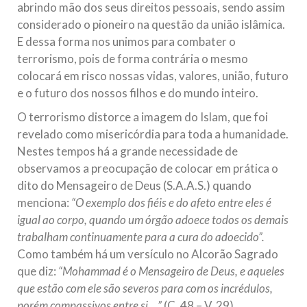
abrindo mão dos seus direitos pessoais, sendo assim
considerado o pioneiro na questão da união islâmica.
E dessa forma nos unimos para combater o
terrorismo, pois de forma contrária o mesmo
colocará em risco nossas vidas, valores, união, futuro
e o futuro dos nossos filhos e do mundo inteiro.
O terrorismo distorce a imagem do Islam, que foi
revelado como misericórdia para toda a humanidade.
Nestes tempos há a grande necessidade de
observamos a preocupação de colocar em prática o
dito do Mensageiro de Deus (S.A.A.S.) quando
menciona:
“O exemplo dos fiéis e do afeto entre eles é
igual ao corpo, quando um órgão adoece todos os demais
trabalham continuamente para a cura do adoecido”.
Como também há um versículo no Alcorão Sagrado
que diz:
“Mohammad é o Mensageiro de Deus, e aqueles
que estão com ele são severos para com os incrédulos,
porém compassivos entre si …”
(C. 48 – V. 29).