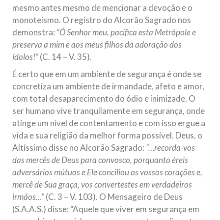
mesmo antes mesmo de mencionar a devoção e o
monoteísmo. O registro do Alcorão Sagrado nos
demonstra:
“Ó Senhor meu, pacifica esta Metrópole e
preserva a mim e aos meus filhos da adoração dos
ídolos!”
(C. 14 – V. 35).
É certo que em um ambiente de segurança é onde se
concretiza um ambiente de irmandade, afeto e amor,
com total desaparecimento do ódio e inimizade. O
ser humano vive tranquilamente em segurança, onde
atinge um nível de contentamento e com isso ergue a
vida e sua religião da melhor forma possível. Deus, o
Altíssimo disse no Alcorão Sagrado:
“…recorda-vos
das mercês de Deus para convosco, porquanto éreis
adversários mútuos e Ele conciliou os vossos corações e,
mercê de Sua graça, vos convertestes em verdadeiros
irmãos…”
(C. 3 – V. 103). O Mensageiro de Deus
(S.A.A.S.) disse: “Aquele que viver em segurança em