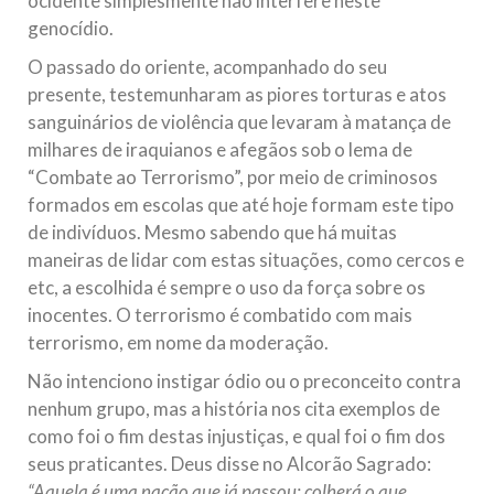
ocidente simplesmente não interfere neste
genocídio.
O passado do oriente, acompanhado do seu
presente, testemunharam as piores torturas e atos
sanguinários de violência que levaram à matança de
milhares de iraquianos e afegãos sob o lema de
“Combate ao Terrorismo”, por meio de criminosos
formados em escolas que até hoje formam este tipo
de indivíduos. Mesmo sabendo que há muitas
maneiras de lidar com estas situações, como cercos e
etc, a escolhida é sempre o uso da força sobre os
inocentes. O terrorismo é combatido com mais
terrorismo, em nome da moderação.
Não intenciono instigar ódio ou o preconceito contra
nenhum grupo, mas a história nos cita exemplos de
como foi o fim destas injustiças, e qual foi o fim dos
seus praticantes. Deus disse no Alcorão Sagrado:
“
Aquela é uma nação que já passou; colherá o que