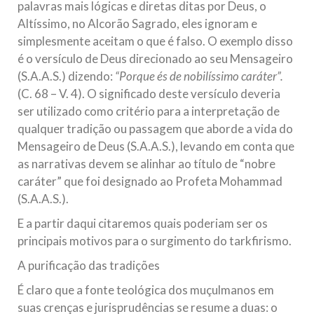
palavras mais lógicas e diretas ditas por Deus, o
Altíssimo, no Alcorão Sagrado, eles ignoram e
simplesmente aceitam o que é falso. O exemplo disso
é o versículo de Deus direcionado ao seu Mensageiro
(S.A.A.S.) dizendo:
“Porque és de nobilíssimo caráter”.
(C. 68 – V. 4). O significado deste versículo deveria
ser utilizado como critério para a interpretação de
qualquer tradição ou passagem que aborde a vida do
Mensageiro de Deus (S.A.A.S.), levando em conta que
as narrativas devem se alinhar ao título de “nobre
caráter” que foi designado ao Profeta Mohammad
(S.A.A.S.).
E a partir daqui citaremos quais poderiam ser os
principais motivos para o surgimento do tarkfirismo.
A purificação das tradições
É claro que a fonte teológica dos muçulmanos em
suas crenças e jurisprudências se resume a duas: o