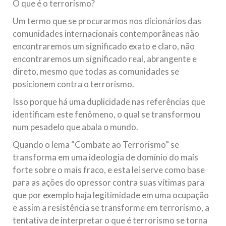
O que é o terrorismo?
Na noite da quinta-feira, 03 de Abril, o Centro Islâmico no
Brasil recebeu em sua sede, em São Paulo, o ex-ministro das
Um termo que se procurarmos nos dicionários das
Relações Exteriores da República Islâmica do Irã, Sr. Kamal
Kharrazi, que encontra-se visitando
comunidades internacionais contemporâneas não
encontraremos um significado exato e claro, não
encontraremos um significado real, abrangente e
direto, mesmo que todas as comunidades se
posicionem contra o terrorismo.
Isso porque há uma duplicidade nas referências que
identificam este fenômeno, o qual se transformou
num pesadelo que abala o mundo.
Quando o lema “Combate ao Terrorismo” se
transforma em uma ideologia de domínio do mais
forte sobre o mais fraco, e esta lei serve como base
para as ações do opressor contra suas vítimas para
que por exemplo haja legitimidade em uma ocupação
e assim a resistência se transforme em terrorismo, a
tentativa de interpretar o que é terrorismo se torna