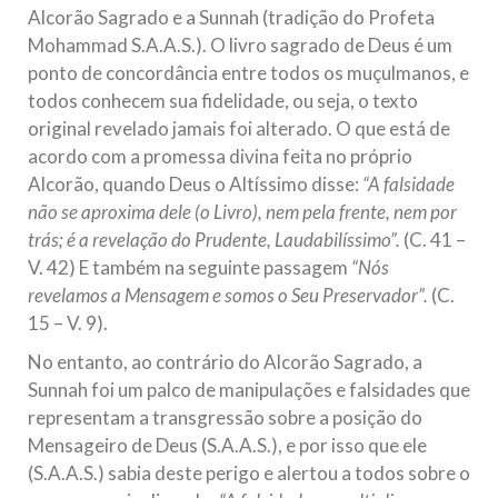
Alcorão Sagrado e a Sunnah (tradição do Profeta
Mohammad S.A.A.S.). O livro sagrado de Deus é um
ponto de concordância entre todos os muçulmanos, e
todos conhecem sua fidelidade, ou seja, o texto
original revelado jamais foi alterado. O que está de
acordo com a promessa divina feita no próprio
Alcorão, quando Deus o Altíssimo disse:
“
A falsidade
não se aproxima dele (o Livro), nem pela frente, nem por
trás; é a revelação do Prudente, Laudabilíssimo
”.
(C. 41 –
V. 42) E também na seguinte passagem
“
Nós
revelamos a Mensagem e somos o Seu Preservador
”.
(C.
15 – V. 9).
No entanto, ao contrário do Alcorão Sagrado, a
Sunnah foi um palco de manipulações e falsidades que
representam a transgressão sobre a posição do
Mensageiro de Deus (S.A.A.S.), e por isso que ele
(S.A.A.S.) sabia deste perigo e alertou a todos sobre o