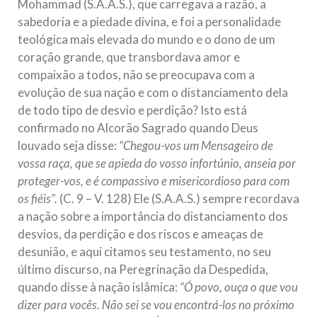
Mohammad (S.A.A.S.), que carregava a razão, a
sabedoria e a piedade divina, e foi a personalidade
teológica mais elevada do mundo e o dono de um
coração grande, que transbordava amor e
compaixão a todos, não se preocupava com a
evolução de sua nação e com o distanciamento dela
de todo tipo de desvio e perdição? Isto está
confirmado no Alcorão Sagrado quando Deus
louvado seja disse:
“Chegou-vos um Mensageiro de
vossa raça, que se apieda do vosso infortúnio, anseia por
proteger-vos, e é compassivo e misericordioso para com
os fiéis”.
(C. 9 – V. 128) Ele (S.A.A.S.) sempre recordava
a nação sobre a importância do distanciamento dos
desvios, da perdição e dos riscos e ameaças de
desunião, e aqui citamos seu testamento, no seu
último discurso, na Peregrinação da Despedida,
quando disse à nação islâmica:
“Ó povo, ouça o que vou
dizer para vocês. Não sei se vou encontrá-los no próximo