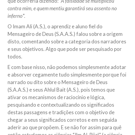
que ocorreria dizendo:
“A falsidade se multiplicou
contra mim, e quem mentiu garantirá seu assento no
inferno
”.
O Imam Ali (A.S.), o aprendiz e aluno fiel do
Mensageiro de Deus (S.A.A.S.) falou sobre a origem
disto, comentando sobre a categoria dos narradores
e seus objetivos. Algo que pode ser pesquisado por
todos.
E com base nisso, não podemos simplesmente adotar
e absorver cegamente tudo simplesmente porque foi
narrado ou dito sobre o Mensageiro de Deus
(S.A.A.S.) e seus Ahlul Bait (A.S.), pois temos que
ativar os mecanismos de raciocínio e lógica,
pesquisando e contextualizando os significados
destas passagens e tradições com o objetivo de
chegar a seus significados corretos e em seguida
aderir ao que propõem. E se não for assim para quê
então estudamos as ciências “Ilm Al-Rijal” (a ciência