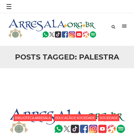
povo, sr. Presidente, sobre o terrorismo. Se os mitos acerca
☰
do terrorismo não
25 DE SETEMBRO DE 2010
Necessárias Considerações Sobre o
Conflito
Por: Ahmed Ismail Introdução O presente artigo resume as
principais considerações do autor sobre os atentados de 11
de setembro e a subseqüente agressão americana ao
Afeganistão. As Raízes do Conflito Os atentados a Nova
POSTS TAGGED: PALESTRA
25 DE SETEMBRO DE 2010
As Sementes da Miséria e do Terror
Por: Ahmad Dallal Tradução: Ahmad Ismail Ainda aturdido
pelas imagens de morte e destruição que abalaram Nova
York em 11 de setembro, o mundo parece ter entrado numa
guerra cultural e religiosa de magnitude. Mais
5 DE NOVEMBRO DE 2013
Ano Novo Islâmico e Início de Muharam
Em nome de Deus, O Clemente, O Misericordioso! O Centro
Islâmico no Brasil parabeniza a nação islâmica pela chegada
BIBLIOTECA ARRESALA
EDUCAÇÃO E SOCIEDADE
SOCIEDADE
no ano novo muçulmano de 1435 Hejrita. Desejamos a
todos os irmãos e irmãs um novo