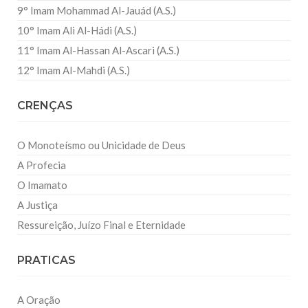
9° Imam Mohammad Al-Jauád (A.S.)
10° Imam Ali Al-Hádi (A.S.)
11° Imam Al-Hassan Al-Ascari (A.S.)
12° Imam Al-Mahdi (A.S.)
CRENÇAS
O Monoteísmo ou Unicidade de Deus
A Profecia
O Imamato
A Justiça
Ressureição, Juízo Final e Eternidade
PRATICAS
A Oração