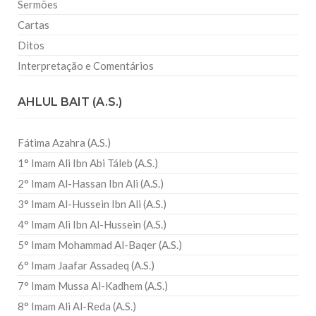
Sermões
Cartas
Ditos
Interpretação e Comentários
AHLUL BAIT (A.S.)
Fátima Azahra (A.S.)
1° Imam Ali Ibn Abi Táleb (A.S.)
2° Imam Al-Hassan Ibn Ali (A.S.)
3° Imam Al-Hussein Ibn Ali (A.S.)
4° Imam Ali Ibn Al-Hussein (A.S.)
5° Imam Mohammad Al-Baqer (A.S.)
6° Imam Jaafar Assadeq (A.S.)
7° Imam Mussa Al-Kadhem (A.S.)
8° Imam Ali Al-Reda (A.S.)