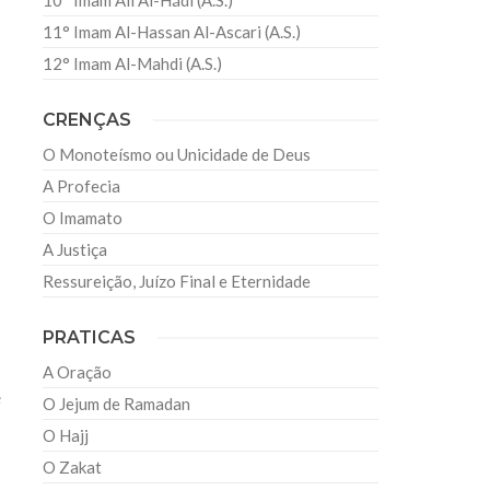
10° Imam Ali Al-Hádi (A.S.)
11° Imam Al-Hassan Al-Ascari (A.S.)
12° Imam Al-Mahdi (A.S.)
CRENÇAS
O Monoteísmo ou Unicidade de Deus
A Profecia
O Imamato
A Justiça
Ressureição, Juízo Final e Eternidade
PRATICAS
A Oração
e
O Jejum de Ramadan
O Hajj
O Zakat