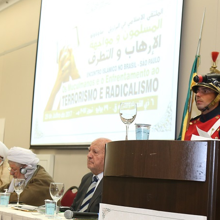
magnitude. Mais
Hejrita. Desejamos a todos os 
NOTÍCIAS
ssein (A.S.)
3 DE JULHO DE 2014
 Diante da data em que
Centro Islâmico no Bra
lmanos, o Imam Ali Ibn Al-
Relações Exteriores da
or “Zein Al-Ábidin” (Formosura
Na noite da quinta-feira, 03 de 
sede, em São Paulo, o ex-minist
do Irã, Sr. Kamal Kharrazi, que 