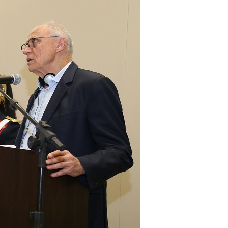
irmãos e irmãs um novo
sil recebe o ex-ministro das
 República Islâmica do Irã
Abril, o Centro Islâmico no Brasil recebeu em sua
ro das Relações Exteriores da República Islâmica
encontra-se visitando