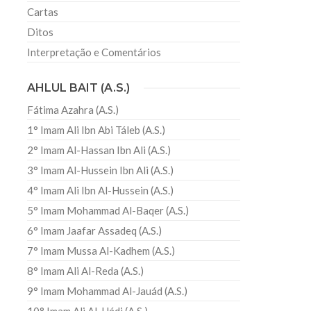
Cartas
Ditos
Interpretação e Comentários
AHLUL BAIT (A.S.)
Fátima Azahra (A.S.)
1° Imam Ali Ibn Abi Táleb (A.S.)
2° Imam Al-Hassan Ibn Ali (A.S.)
3° Imam Al-Hussein Ibn Ali (A.S.)
4° Imam Ali Ibn Al-Hussein (A.S.)
5° Imam Mohammad Al-Baqer (A.S.)
6° Imam Jaafar Assadeq (A.S.)
7° Imam Mussa Al-Kadhem (A.S.)
8° Imam Ali Al-Reda (A.S.)
9° Imam Mohammad Al-Jauád (A.S.)