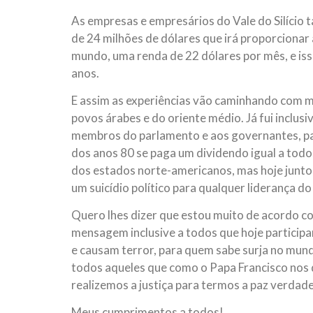
As empresas e empresários do Vale do Silício
de 24 milhões de dólares que irá proporcionar 
mundo, uma renda de 22 dólares por mês, e i
anos.
E assim as experiências vão caminhando com ma
povos árabes e do oriente médio. Já fui inclusi
membros do parlamento e aos governantes, par
dos anos 80 se paga um dividendo igual a todo
dos estados norte-americanos, mas hoje junto c
um suicídio político para qualquer liderança d
Quero lhes dizer que estou muito de acordo com
mensagem inclusive a todos que hoje particip
e causam terror, para quem sabe surja no mun
todos aqueles que como o Papa Francisco nos
realizemos a justiça para termos a paz verdade
Meus cumprimentos a todos!