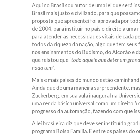
Aqui no Brasil sou autor de uma lei que será i
Brasil mais justo e civilizado, para que possam
proposta que apresentei foi aprovada por todo
de 2004, para instituir no país o direito a uma
para atender as necessidades vitais de cada pe
todos da riqueza da nação, algo que tem seus f
nos ensinamentos do Budismo, do Alcorão e da
que relatou que
“todo aquele que deter um grand
nada tem”.
Mais e mais países do mundo estão caminhando 
Ainda que de uma maneira surpreendente, mas
Zuckerberg, em sua aula inaugural na Universi
uma renda básica universal como um direito à 
progresso da automação, fazendo com que isso
A lei brasileira diz que deve ser instituída g
programa Bolsa Família. E entre os países do 