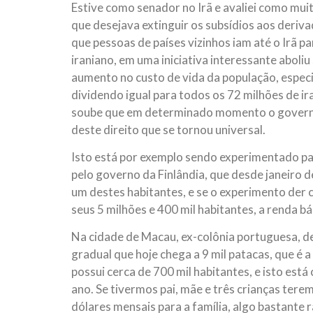
Estive como senador no Irã e avaliei como mu
que desejava extinguir os subsídios aos deriv
que pessoas de países vizinhos iam até o Irã 
iraniano, em uma iniciativa interessante aboliu
aumento no custo de vida da população, espec
dividendo igual para todos os 72 milhões de ira
soube que em determinado momento o governo
deste direito que se tornou universal.
Isto está por exemplo sendo experimentado pa
pelo governo da Finlândia, que desde janeiro
um destes habitantes, e se o experimento der c
seus 5 milhões e 400 mil habitantes, a renda bá
Na cidade de Macau, ex-colônia portuguesa, d
gradual que hoje chega a 9 mil patacas, que é
possui cerca de 700 mil habitantes, e isto est
ano. Se tivermos pai, mãe e três crianças terem
dólares mensais para a família, algo bastante 