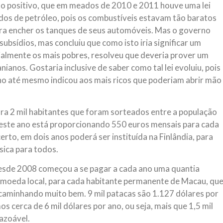
ito positivo, que em meados de 2010 e 2011 houve uma lei
ados de petróleo, pois os combustíveis estavam tão baratos
para encher os tanques de seus automóveis. Mas o governo
 subsídios, mas concluiu que como isto iria significar um
ialmente os mais pobres, resolveu que deveria prover um
nianos. Gostaria inclusive de saber como tal lei evoluiu, pois
 até mesmo indicou aos mais ricos que poderiam abrir mão
ra 2 mil habitantes que foram sorteados entre a população
 deste ano está proporcionando 550 euros mensais para cada
erto, em dois anos poderá ser instituída na Finlândia, para
sica para todos.
esde 2008 começou a se pagar a cada ano uma quantia
 a moeda local, para cada habitante permanente de Macau, qu
á caminhando muito bem. 9 mil patacas são 1.127 dólares por
os cerca de 6 mil dólares por ano, ou seja, mais que 1,5 mil
razoável.