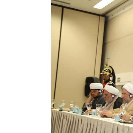
ter entrado numa guerra cultural e religiosa de 
10 DE NOVEMBRO DE 2013
Falecimento do Imam Ali Ibn Al-Hu
Em nome de Deus, o Clemente, o Misericordioso!
relembramos o martírio do quarto Imam dos muçu
Hussein Ibn Ali Ibn Abi Táleb (A.S.), conhecido p