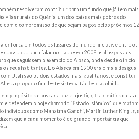
 também resolveram contribuir para um fundo que já tem mais
às vilas rurais do Quênia, um dos países mais pobres do
sso com o compromisso de que sejam pagos pelos próximos 1
ior força em todos os lugares do mundo, inclusive entre os
ve convidado para falar no Iraque em 2008, e ali expus aos
a que seguissem o exemplo do Alasca, onde desde o início
s os seus habitantes. E o Alasca em 1900 era o mais desigual
om Utah são os dois estados mais igualitários, e constitui
o Alasca propor o fim deste sistema tão bem acolhido.
 o propósito de buscar a paz e a justiça, transmitindo esta
am e defendem o hoje chamado “Estado Islâmico”, que matam
do indivíduos como Mahatma Gandhi, Martin Luther King Jr, 
 dizem que a cada momento é de grande importância que
ira.