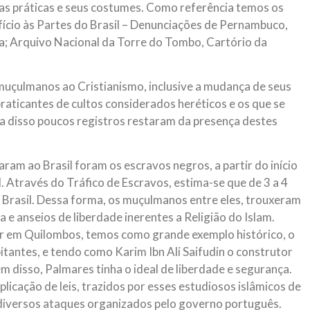
s práticas e seus costumes. Como referência temos os
ício às Partes do Brasil – Denunciações de Pernambuco,
a; Arquivo Nacional da Torre do Tombo, Cartório da
muçulmanos ao Cristianismo, inclusive a mudança de seus
raticantes de cultos considerados heréticos e os que se
a disso poucos registros restaram da presença destes
m ao Brasil foram os escravos negros, a partir do início
 Através do Tráfico de Escravos, estima-se que de 3 a 4
 Brasil. Dessa forma, os muçulmanos entre eles, trouxeram
e anseios de liberdade inerentes a Religião do Islam.
 em Quilombos, temos como grande exemplo histórico, o
tantes, e tendo como Karim Ibn Ali Saifudin o construtor
m disso, Palmares tinha o ideal de liberdade e segurança.
 aplicação de leis, trazidos por esses estudiosos islâmicos de
diversos ataques organizados pelo governo português.