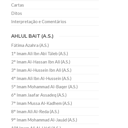
Cartas
Ditos
Interpretação e Comentários
AHLUL BAIT (A.S.)
Fátima Azahra (A.S.)
1° Imam Ali Ibn Abi Táleb (A.S.)
2° Imam Al-Hassan Ibn Ali (A.S.)
3° Imam Al-Hussein Ibn Ali (A.S.)
4° Imam Ali Ibn Al-Hussein (A.S.)
5° Imam Mohammad Al-Baqer (A.S.)
6° Imam Jaafar Assadeq (A.S.)
7° Imam Mussa Al-Kadhem (A.S.)
8° Imam Ali Al-Reda (A.S.)
9° Imam Mohammad Al-Jauád (A.S.)