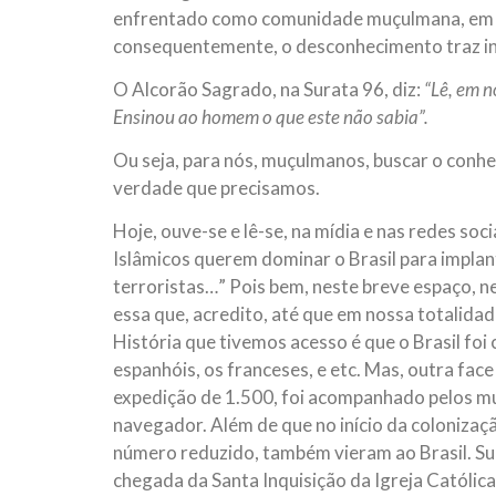
enfrentado como comunidade muçulmana, em s
consequentemente, o desconhecimento traz int
O Alcorão Sagrado, na Surata 96, diz:
“Lê, em n
Ensinou ao homem o que este não sabia”.
Ou seja, para nós, muçulmanos, buscar o conhec
verdade que precisamos.
Hoje, ouve-se e lê-se, na mídia e nas redes so
Islâmicos querem dominar o Brasil para implanta
terroristas…” Pois bem, neste breve espaço, ne
essa que, acredito, até que em nossa totalid
História que tivemos acesso é que o Brasil fo
espanhóis, os franceses, e etc. Mas, outra fac
expedição de 1.500, foi acompanhado pelos mu
navegador. Além de que no início da coloniza
número reduzido, também vieram ao Brasil. Sua
chegada da Santa Inquisição da Igreja Católica