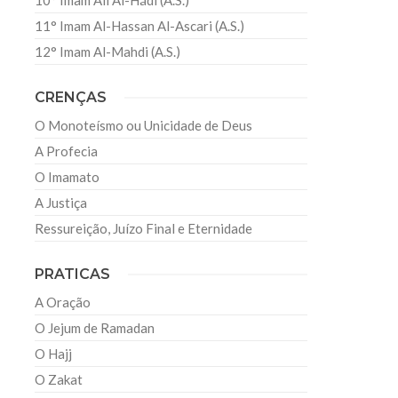
10° Imam Ali Al-Hádi (A.S.)
11° Imam Al-Hassan Al-Ascari (A.S.)
12° Imam Al-Mahdi (A.S.)
CRENÇAS
O Monoteísmo ou Unicidade de Deus
A Profecia
O Imamato
A Justiça
Ressureição, Juízo Final e Eternidade
PRATICAS
A Oração
O Jejum de Ramadan
O Hajj
O Zakat