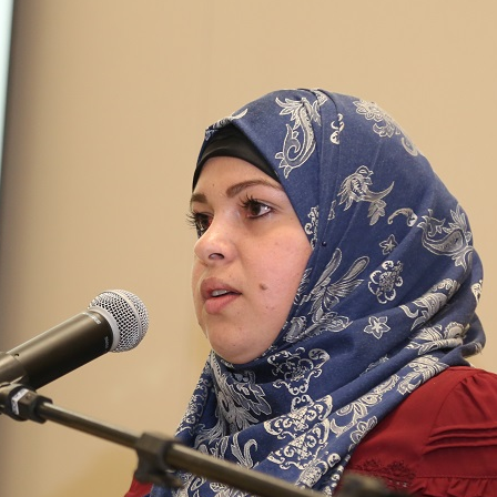
magnitude. Mais
Hejrita. Desejamos a todos os 
NOTÍCIAS
ssein (A.S.)
3 DE JULHO DE 2014
 Diante da data em que
Centro Islâmico no Bra
lmanos, o Imam Ali Ibn Al-
Relações Exteriores da
or “Zein Al-Ábidin” (Formosura
Na noite da quinta-feira, 03 de 
sede, em São Paulo, o ex-minist
do Irã, Sr. Kamal Kharrazi, que 