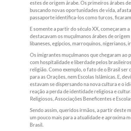
estes de origem árabe. Os primeiros árabes de 
buscando novas oportunidades de vida, afast
passaporte identifica-los como turcos, ficaram
E somente a partir do século XX, começaram a 
destacavam os muçulmanos árabes de origem pal
libaneses, egípcios, marroquinos, nigerianos, i
Os imigrantes muçulmanos que chegaram ao paí
com hospitalidade e liberdade pelos brasileiro
religião. Como exemplo, o fato de o Brasil ser
para as Orações, nem Escolas Islâmicas. E, dev
estavam se dispersando na nova cultura e o i
reação a perda de identidade religiosa e cultu
Religiosos, Associações Beneficentes e Escolas
Sendo assim, queridos irmãos, a partir deste m
um pouco mais para a atualidade e aproxima me
Brasil.