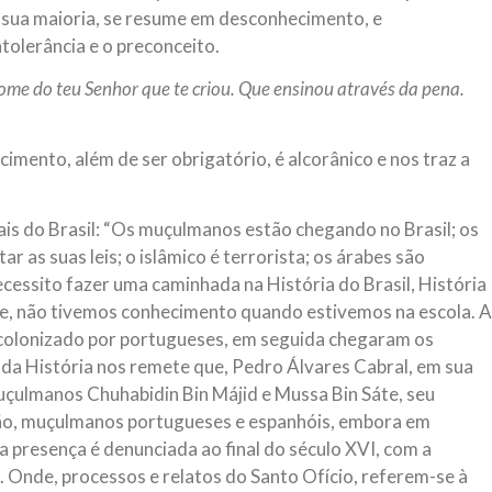
ua maioria, se resume em desconhecimento, e
olerância e o preconceito.
ome do teu Senhor que te criou. Que ensinou através da pena.
imento, além de ser obrigatório, é alcorânico e nos traz a
ciais do Brasil: “Os muçulmanos estão chegando no Brasil; os
r as suas leis; o islâmico é terrorista; os árabes são
cessito fazer uma caminhada na História do Brasil, História
ade, não tivemos conhecimento quando estivemos na escola. A
i colonizado por portugueses, em seguida chegaram os
e da História nos remete que, Pedro Álvares Cabral, em sua
çulmanos Chuhabidin Bin Májid e Mussa Bin Sáte, seu
ção, muçulmanos portugueses e espanhóis, embora em
 presença é denunciada ao final do século XVI, com a
. Onde, processos e relatos do Santo Ofício, referem-se à