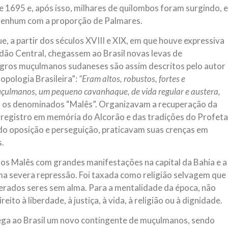
e 1695 e, após isso, milhares de quilombos foram surgindo, e
, nenhum com a proporção de Palmares.
, a partir dos séculos XVIII e XIX, em que houve expressiva
dão Central, chegassem ao Brasil novas levas de
egros muçulmanos sudaneses são assim descritos pelo autor
opologia Brasileira”:
“Eram altos, robustos, fortes e
çulmanos, um pequeno cavanhaque, de vida regular e austera,
 os denominados “Malês”. Organizavam a recuperação da
do registro em memória do Alcorão e das tradições do Profeta
 oposição e perseguição, praticavam suas crenças em
s.
dos Malês com grandes manifestações na capital da Bahia e a
 uma severa repressão. Foi taxada como religião selvagem que
derados seres sem alma. Para a mentalidade da época, não
ito à liberdade, à justiça, à vida, à religião ou à dignidade.
 chega ao Brasil um novo contingente de muçulmanos, sendo