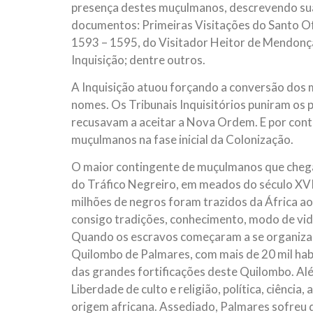
presença destes muçulmanos, descrevendo sua
documentos: Primeiras Visitações do Santo Of
1593 – 1595, do Visitador Heitor de Mendonç
Inquisição; dentre outros.
A Inquisição atuou forçando a conversão dos 
nomes. Os Tribunais Inquisitórios puniram os p
recusavam a aceitar a Nova Ordem. E por cont
muçulmanos na fase inicial da Colonização.
O maior contingente de muçulmanos que chegara
do Tráfico Negreiro, em meados do século XVI.
milhões de negros foram trazidos da África ao
consigo tradições, conhecimento, modo de vida 
Quando os escravos começaram a se organizar
Quilombo de Palmares, com mais de 20 mil habi
das grandes fortificações deste Quilombo. Alé
Liberdade de culto e religião, política, ciência,
origem africana. Assediado, Palmares sofreu 