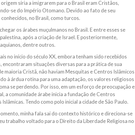
origem síria a imigrarem para o Brasil eram Cristãos,
ando-se do Império Otomano. Devido ao fato de seu
 conhecidos, no Brasil, como turcos.
chegar os árabes muçulmanos no Brasil. E entre esses se
estina, após a criação de Israel. E posteriormente,
raquianos, dentre outros.
s no início do século XX, embora tenham sido recebidos
s, encontraram situações diversas para a prática de sua
 de maioria Cristã, não haviam Mesquitas e Centros Islâmicos
ido à árdua rotina para uma adaptação, os valores religiosos
dioma se perdendo. Por isso, em um esforço de preocupação e
ral, a comunidade árabe inicia a fundação de Centros
 Islâmicas. Tendo como polo inicial a cidade de São Paulo.
omento, minha fala sai do contexto histórico e direciona-se
u trabalho voltado para o Direito da Liberdade Religiosa no