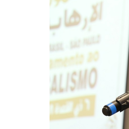
ter entrado numa guerra cultural e religiosa de 
10 DE NOVEMBRO DE 2013
Falecimento do Imam Ali Ibn Al-Hu
Em nome de Deus, o Clemente, o Misericordioso!
relembramos o martírio do quarto Imam dos muçu
Hussein Ibn Ali Ibn Abi Táleb (A.S.), conhecido p