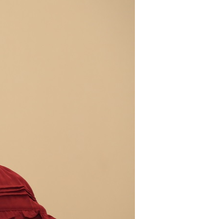
irmãos e irmãs um novo
sil recebe o ex-ministro das
 República Islâmica do Irã
Abril, o Centro Islâmico no Brasil recebeu em sua
ro das Relações Exteriores da República Islâmica
encontra-se visitando