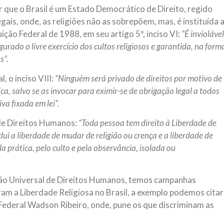
 que o Brasil é um Estado Democrático de Direito, regido
ais, onde, as religiões não as sobrepõem, mas, é instituída 
ição Federal de 1988, em seu artigo 5º, inciso VI:
“É inviolável
urado o livre exercício dos cultos religiosos e garantida, na form
s”.
 o inciso VIII:
“Ninguém será privado de direitos por motivo de
ica, salvo se as invocar para eximir-se de obrigação legal a todos
va fixada em lei”.
 de Direitos Humanos:
“Toda pessoa tem direito à Liberdade de
clui a liberdade de mudar de religião ou crença e a liberdade de
la prática, pelo culto e pela observância, isolada ou
ção Universal de Direitos Humanos, temos campanhas
ram a Liberdade Religiosa no Brasil, a exemplo podemos citar
Federal Wadson Ribeiro, onde, pune os que discriminam as