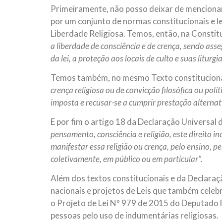
Primeiramente, não posso deixar de mencionar
por um conjunto de normas constitucionais e leg
Liberdade Religiosa. Temos, então, na Constitu
a liberdade de consciência e de crença, sendo asseg
da lei, a proteção aos locais de culto e suas liturgia
Temos também, no mesmo Texto constitucional,
crença religiosa ou de convicção filosófica ou polít
imposta e recusar-se a cumprir prestação alternati
E por fim o artigo 18 da Declaração Universal
pensamento, consciência e religião, este direito in
manifestar essa religião ou crença, pelo ensino, pe
coletivamente, em público ou em particular”.
Além dos textos constitucionais e da Declara
nacionais e projetos de Leis que também celeb
o Projeto de Lei Nº 979 de 2015 do Deputado 
pessoas pelo uso de indumentárias religiosas.