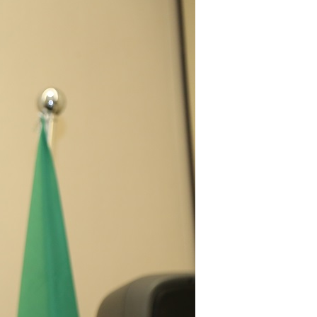
 Misericordioso! O Centro Islâmico no Brasil
ela chegada no ano novo muçulmano de 1435
irmãos e irmãs um novo
sil recebe o ex-ministro das
 República Islâmica do Irã
Abril, o Centro Islâmico no Brasil recebeu em sua
ro das Relações Exteriores da República Islâmica
encontra-se visitando