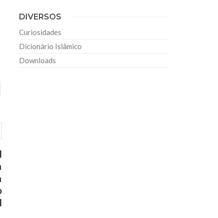
DIVERSOS
Curiosidades
Dicionário Islâmico
Downloads
d
a
a
o
l