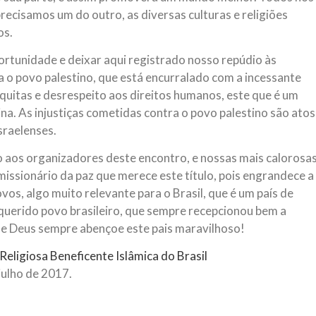
cisamos um do outro, as diversas culturas e religiões
os.
portunidade e deixar aqui registrado nosso repúdio às
 o povo palestino, que está encurralado com a incessante
uitas e desrespeito aos direitos humanos, este que é um
na. As injustiças cometidas contra o povo palestino são atos
sraelenses.
 aos organizadores deste encontro, e nossas mais calorosa
issionário da paz que merece este título, pois engrandece a
os, algo muito relevante para o Brasil, que é um país de
querido povo brasileiro, que sempre recepcionou bem a
ue Deus sempre abençoe este pais maravilhoso!
Religiosa Beneficente Islâmica do Brasil
julho de 2017.