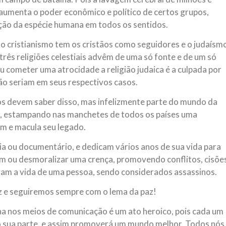
umenta o poder econômico e político de certos grupos,
ução da espécie humana em todos os sentidos.
 cristianismo tem os cristãos como seguidores e o judaísm
três religiões celestiais advêm de uma só fonte e de um só
u cometer uma atrocidade a religião judaica é a culpada por
ão seriam em seus respectivos casos.
os devem saber disso, mas infelizmente parte do mundo da
, estampando nas manchetes de todos os países uma
m e macula seu legado.
a ou documentário, e dedicam vários anos de sua vida para
m ou desmoralizar uma crença, promovendo conflitos, cisõe
am a vida de uma pessoa, sendo considerados assassinos.
z e seguiremos sempre com o lema da paz!
ha nos meios de comunicação é um ato heroico, pois cada um
o sua parte, e assim promoverá um mundo melhor. Todos nós