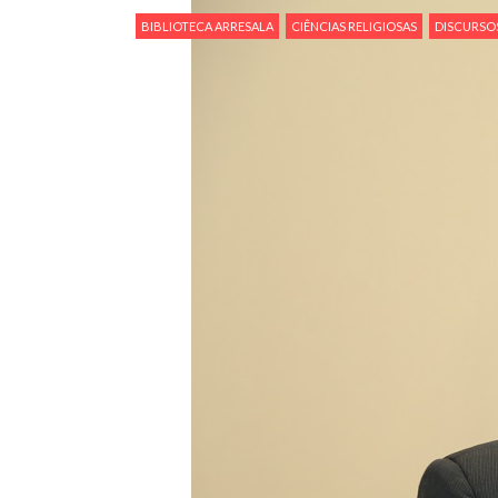
Por: Ahmad Dallal Tradução: Ahmad Ismail Ainda
BIBLIOTECA ARRESALA
CIÊNCIAS RELIGIOSAS
DISCURSOS
morte e destruição que abalaram Nova York em 
ter entrado numa guerra cultural e religiosa de 
10 DE NOVEMBRO DE 2013
Falecimento do Imam Ali Ibn Al-Hu
Em nome de Deus, o Clemente, o Misericordioso!
relembramos o martírio do quarto Imam dos muçu
Hussein Ibn Ali Ibn Abi Táleb (A.S.), conhecido p