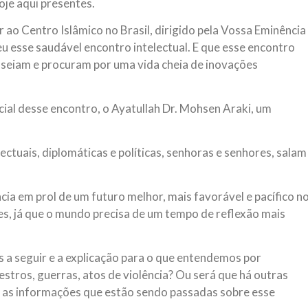
je aqui presentes.
r ao Centro Islâmico no Brasil, dirigido pela Vossa Eminência
u esse saudável encontro intelectual. E que esse encontro
nseiam e procuram por uma vida cheia de inovações
al desse encontro, o Ayatullah Dr. Mohsen Araki, um
lectuais, diplomáticas e políticas, senhoras e senhores, salam
a em prol de um futuro melhor, mais favorável e pacífico n
des, já que o mundo precisa de um tempo de reflexão mais
s a seguir e a explicação para o que entendemos por
tros, guerras, atos de violência? Ou será que há outras
ue as informações que estão sendo passadas sobre esse