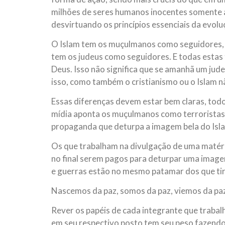
milhões de seres humanos inocentes somente a
desvirtuando os princípios essenciais da evol
O Islam tem os muçulmanos como seguidores, o
tem os judeus como seguidores. E todas estas 
Deus. Isso não significa que se amanhã um jude
isso, como também o cristianismo ou o Islam n
Essas diferenças devem estar bem claras, tod
mídia aponta os muçulmanos como terroristas
propaganda que deturpa a imagem bela do Isla
Os que trabalham na divulgação de uma matéri
no final serem pagos para deturpar uma image
e guerras estão no mesmo patamar dos que tir
Nascemos da paz, somos da paz, viemos da pa
Rever os papéis de cada integrante que trabal
em seu respectivo posto tem seu peso fazend