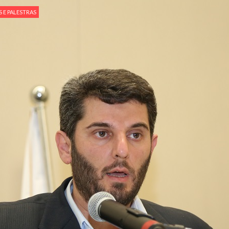
 aturdido pelas imagens de
Em nome de Deus, O Clemente, O
 E PALESTRAS
11 de setembro, o mundo parece
parabeniza a nação islâmica p
magnitude. Mais
Hejrita. Desejamos a todos os 
NOTÍCIAS
ssein (A.S.)
3 DE JULHO DE 2014
 Diante da data em que
Centro Islâmico no Bra
lmanos, o Imam Ali Ibn Al-
Relações Exteriores da
or “Zein Al-Ábidin” (Formosura
Na noite da quinta-feira, 03 de 
sede, em São Paulo, o ex-minist
do Irã, Sr. Kamal Kharrazi, que 