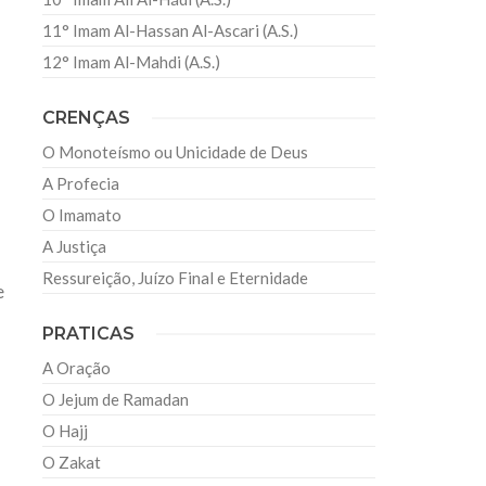
11° Imam Al-Hassan Al-Ascari (A.S.)
12° Imam Al-Mahdi (A.S.)
CRENÇAS
O Monoteísmo ou Unicidade de Deus
A Profecia
O Imamato
A Justiça
Ressureição, Juízo Final e Eternidade
e
PRATICAS
A Oração
O Jejum de Ramadan
O Hajj
O Zakat