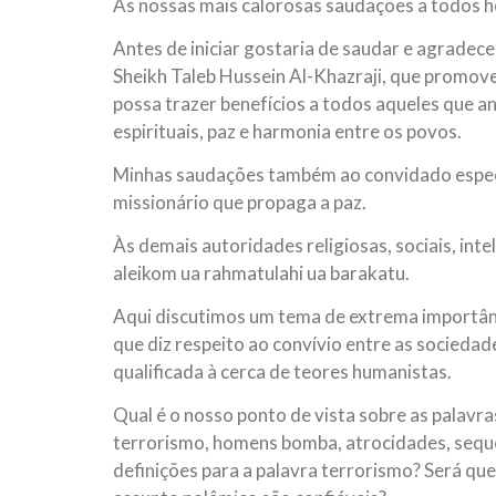
As nossas mais calorosas saudações a todos ho
Antes de iniciar gostaria de saudar e agradece
Sheikh Taleb Hussein Al-Khazraji, que promove
possa trazer benefícios a todos aqueles que a
espirituais, paz e harmonia entre os povos.
Minhas saudações também ao convidado especi
missionário que propaga a paz.
Às demais autoridades religiosas, sociais, inte
aleikom ua rahmatulahi ua barakatu.
Aqui discutimos um tema de extrema importânci
que diz respeito ao convívio entre as socieda
qualificada à cerca de teores humanistas.
Qual é o nosso ponto de vista sobre as palavra
terrorismo, homens bomba, atrocidades, seques
definições para a palavra terrorismo? Será q