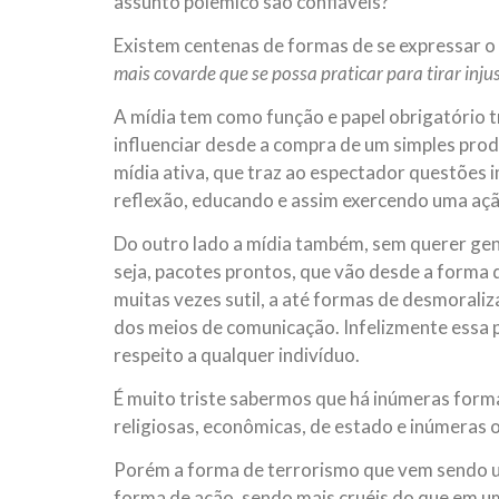
assunto polêmico são confiáveis?
Existem centenas de formas de se expressar o 
mais covarde que se possa praticar para tirar inju
A mídia tem como função e papel obrigatório tr
influenciar desde a compra de um simples produ
mídia ativa, que traz ao espectador questões 
reflexão, educando e assim exercendo uma ação
Do outro lado a mídia também, sem querer gener
seja, pacotes prontos, que vão desde a forma
muitas vezes sutil, a até formas de desmorali
dos meios de comunicação. Infelizmente essa 
respeito a qualquer indivíduo.
É muito triste sabermos que há inúmeras formas
religiosas, econômicas, de estado e inúmeras 
Porém a forma de terrorismo que vem sendo ut
forma de ação, sendo mais cruéis do que em um