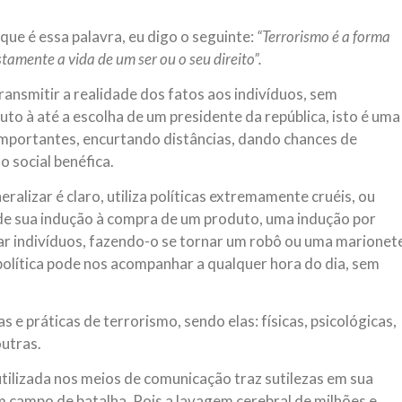
que é essa palavra, eu digo o seguinte:
“Terrorismo é a forma
stamente a vida de um ser ou o seu direito”.
ansmitir a realidade dos fatos aos indivíduos, sem
to à até a escolha de um presidente da república, isto é uma
importantes, encurtando distâncias, dando chances de
 social benéfica.
alizar é claro, utiliza políticas extremamente cruéis, ou
 de sua indução à compra de um produto, uma indução por
zar indivíduos, fazendo-o se tornar um robô ou uma marionet
política pode nos acompanhar a qualquer hora do dia, sem
 e práticas de terrorismo, sendo elas: físicas, psicológicas,
outras.
ilizada nos meios de comunicação traz sutilezas em sua
 campo de batalha. Pois a lavagem cerebral de milhões e