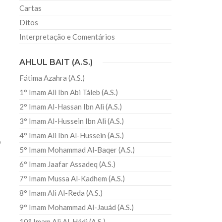
Cartas
Ditos
Interpretação e Comentários
AHLUL BAIT (A.S.)
Fátima Azahra (A.S.)
1° Imam Ali Ibn Abi Táleb (A.S.)
2° Imam Al-Hassan Ibn Ali (A.S.)
3° Imam Al-Hussein Ibn Ali (A.S.)
4° Imam Ali Ibn Al-Hussein (A.S.)
o
5° Imam Mohammad Al-Baqer (A.S.)
6° Imam Jaafar Assadeq (A.S.)
7° Imam Mussa Al-Kadhem (A.S.)
8° Imam Ali Al-Reda (A.S.)
9° Imam Mohammad Al-Jauád (A.S.)
10° Imam Ali Al-Hádi (A.S.)