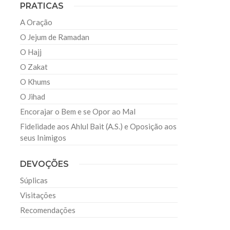
PRATICAS
A Oração
O Jejum de Ramadan
O Hajj
O Zakat
O Khums
O Jihad
Encorajar o Bem e se Opor ao Mal
Fidelidade aos Ahlul Bait (A.S.) e Oposição aos
seus Inimigos
DEVOÇÕES
Súplicas
Visitações
Recomendações