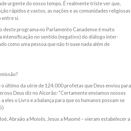
ade urgente do nosso tempo. É realmente triste ver que,
ão rápidos e vastos, as nações e as comunidades religiosas
entre si.
rio deste programa no Parlamento Canadense é muito
intensificação no sentido (negativo) do diálogo inter-
amado como uma pessoa que não trouxe nada além de
 missão?
 último da série de 124.000 profetas que Deus enviou para
eroso Deus diz no Alcorão: “Certamente enviamos nossos
a eles o Livro e a balança para que os humanos possam se
5)
oé, Abraão a Moisés, Jesus a Maomé – vieram estabelecer a