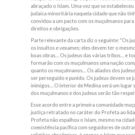
abraçado o Islam. Uma vez que se estabelece
judaica minoritária naquela cidade que não tinh
convidou a um pacto com os muçulmanos para 
direitos e obrigações.
Parte relevante da carta diz o seguinte: “Os 
os insultos e vexames; eles devem ter o mesmo
boas obras… Os judeus das várias tribos… e 
formarão com os muçulmanos uma nação compos
quanto os muçulmanos… Os aliados dos judeus
ser perseguido e punido. Os judeus devem se 
inimigos… O interior de Medina será um lugar 
dos muçulmanos e dos judeus serão tão respeit
Esse acordo entre a primeira comunidade muç
justiça retratado no caráter do Profeta ao li
Profeta não espalhou o Islam, mesmo na cidade
coexistência pacífica com seguidores de outras
religiões abraâmicas, é apenas o Islam que rec