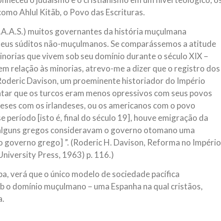
como Ahlul Kitãb, o Povo das Escrituras.
.A.S.) muitos governantes da história muçulmana
 seus súditos não-muçulmanos. Se comparássemos a atitude
orias que vivem sob seu domínio durante o século XIX –
m relação às minorias, atrevo-me a dizer que o registro dos
oderic Davison, um proeminente historiador do Império
tar que os turcos eram menos opressivos com seus povos
leses com os irlandeses, ou os americanos com o povo
 período [isto é, final do século 19], houve emigração da
 alguns gregos consideravam o governo otomano uma
o governo grego] ”. (Roderic H. Davison, Reforma no Império
iversity Press, 1963) p. 116.)
pa, verá que o único modelo de sociedade pacífica
sob o domínio muçulmano – uma Espanha na qual cristãos,
a.