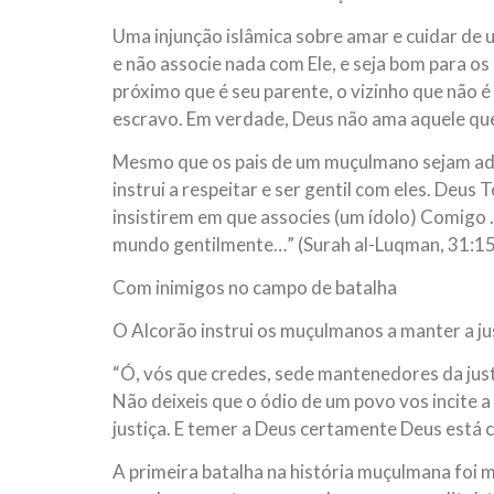
Uma injunção islâmica sobre amar e cuidar de 
e não associe nada com Ele, e seja bom para os 
próximo que é seu parente, o vizinho que não é
escravo. Em verdade, Deus não ama aquele que
Mesmo que os pais de um muçulmano sejam ador
instrui a respeitar e ser gentil com eles. Deus 
insistirem em que associes (um ídolo) Comigo 
mundo gentilmente…” (Surah al-Luqman, 31:15
Com inimigos no campo de batalha
O Alcorão instrui os muçulmanos a manter a j
“Ó, vós que credes, sede mantenedores da just
Não deixeis que o ódio de um povo vos incite a 
justiça. E temer a Deus certamente Deus está ci
A primeira batalha na história muçulmana foi 