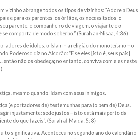
um vizinho abrange todos os tipos de vizinhos: “Adore a Deus
pais e para os parentes, os órfãos, os necessitados, o
 seu parente, o companheiro de viagem, o viajante e o
 se comporta de modo soberbo.” (Surah an-Nisaa, 4:36)
adores de ídolos, o Islam – a religião do monoteísmo – o
Todo Poderoso diz no Alcorão: “E se eles [isto é, seus pais]
… então não os obedeça; no entanto, conviva com eles neste
)
ustiça, mesmo quando lidam com seus inimigos.
iça (e portadores de) testemunhas para (o bem de) Deus.
agir injustamente; sede justos – isto está mais perto da
ente do que fazeis”. (Surah al-Maida, 5: 8)
muito significativa. Aconteceu no segundo ano do calendário