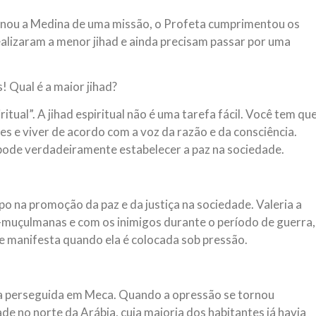
rnou a Medina de uma missão, o Profeta cumprimentou os
alizaram a menor jihad e ainda precisam passar por uma
 Qual é a maior jihad?
ual”. A jihad espiritual não é uma tarefa fácil. Você tem qu
s e viver de acordo com a voz da razão e da consciência.
pode verdadeiramente estabelecer a paz na sociedade.
o na promoção da paz e da justiça na sociedade. Valeria a
o-muçulmanas e com os inimigos durante o período de guerra,
e manifesta quando ela é colocada sob pressão.
a perseguida em Meca. Quando a opressão se tornou
de no norte da Arábia, cuja maioria dos habitantes já havia