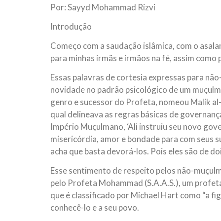
Por: Sayyd Mohammad Rizvi
10 DE NOVEMBRO DE 2013
Falecimento do Imam Ali Ibn Al-Hu
Introdução
Em nome de Deus, o Clemente, o Misericordioso!
relembramos o martírio do quarto Imam dos muçu
Começo com a saudação islâmica, com o asalam
Hussein Ibn Ali Ibn Abi Táleb (A.S.), conhecido p
para minhas irmãs e irmãos na fé, assim como
Essas palavras de cortesia expressas para n
novidade no padrão psicológico de um muçulman
genro e sucessor do Profeta, nomeou Malik al
qual delineava as regras básicas de governanç
Império Muçulmano, ‘Ali instruiu seu novo go
misericórdia, amor e bondade para com seus s
acha que basta devorá-los. Pois eles são de doi
Esse sentimento de respeito pelos não-muçulma
pelo Profeta Mohammad (S.A.A.S.), um profeta
que é classificado por Michael Hart como “a fi
conhecê-lo e a seu povo.