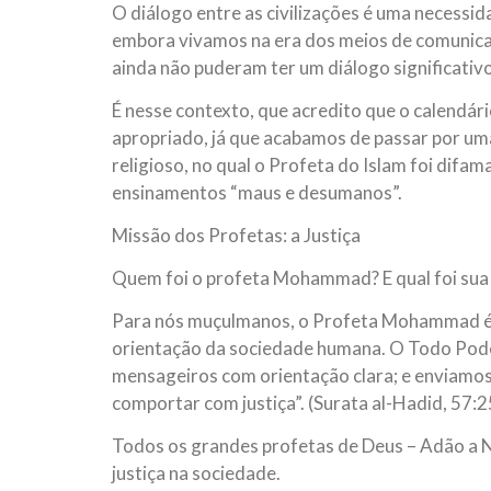
O diálogo entre as civilizações é uma necessid
embora vivamos na era dos meios de comunicaç
ainda não puderam ter um diálogo significativo 
É nesse contexto, que acredito que o calendá
apropriado, já que acabamos de passar por uma 
religioso, no qual o Profeta do Islam foi dif
ensinamentos “maus e desumanos”.
Missão dos Profetas: a Justiça
Quem foi o profeta Mohammad? E qual foi sua
Para nós muçulmanos, o Profeta Mohammad é o
orientação da sociedade humana. O Todo Pod
mensageiros com orientação clara; e enviamos 
comportar com justiça”. (Surata al-Hadid, 57:2
Todos os grandes profetas de Deus – Adão a N
justiça na sociedade.