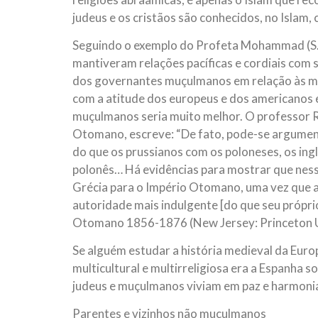
judeus e os cristãos são conhecidos, no Islam, 
Seguindo o exemplo do Profeta Mohammad (S.A
mantiveram relações pacíficas e cordiais com
dos governantes muçulmanos em relação às min
com a atitude dos europeus e dos americanos e
muçulmanos seria muito melhor. O professor R
Otomano, escreve: “De fato, pode-se argumen
do que os prussianos com os poloneses, os ing
polonês… Há evidências para mostrar que nesse
Grécia para o Império Otomano, uma vez que
autoridade mais indulgente [do que seu própri
Otomano 1856-1876 (New Jersey: Princeton Un
Se alguém estudar a história medieval da Euro
multicultural e multirreligiosa era a Espanha 
judeus e muçulmanos viviam em paz e harmoni
Parentes e vizinhos não muçulmanos