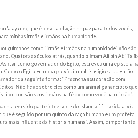
NOTÍCIAS
ssein (A.S.)
3 DE JULHO DE 2014
 Diante da data em que
Centro Islâmico no Bra
lmanos, o Imam Ali Ibn Al-
u ‘alaykum, que é uma saudação de paz para todos vocês,
Relações Exteriores da
or “Zein Al-Ábidin” (Formosura
 para minhas irmãs e irmãos na humanidade.
Na noite da quinta-feira, 03 de 
sede, em São Paulo, o ex-minist
do Irã, Sr. Kamal Kharrazi, que 
ão-muçulmanos como “irmãs e irmãos na humanidade” não são
o. Quatorze séculos atrás, quando o Imam Ali bin Abi Talib
-Ashtar como governador do Egito, escreveu uma epístola n
a. Como o Egito era uma província multi-religiosa do então
vernador da seguinte forma: “Preencha seu coração com
úditos. Não fique sobre eles como um animal ganancioso que
s tipos: ou são seus irmãos na fé ou como você na criação”.
nos tem sido parte integrante do Islam, a fé trazida a nós
 que é seguido por um quinto da raça humana e um profeta
gura mais influente da história humana”. Assim, é importante