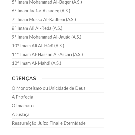
5° Imam Mohammad Al-Baqer (A.S.)
6° Imam Jaafar Assadeq (A.S.)
7° Imam Mussa Al-Kadhem (A.S.)
8° Imam Ali Al-Reda (A.S.)
9° Imam Mohammad Al-Jauád (A.S.)
10° Imam Ali Al-Hádi (A.S.)
11° Imam Al-Hassan Al-Ascari (A.S.)
12° Imam Al-Mahdi (A.S.)
CRENÇAS
O Monoteísmo ou Unicidade de Deus
A Profecia
O Imamato
A Justiça
Ressureição, Juízo Final e Eternidade