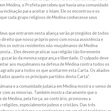
u em Medina, o Profeta percebeu que havia uma comunidade
a inclinação para aceitar o Islam. Ele os encontrou e os
que cada grupo religioso de Medina conhecesse seus
judeus que entrarem nesta aliança serão protegidos de todos
 direito que nosso próprio povo com nossa assistência e
todos os outros residentes não-muçulmanos de Medina
ta… Eles devem praticar sua religião tão livremente
 gozarão da mesma segurança e liberdade. O culpado deve
juntar aos muçulmanos na defesa de Medina contra todos os
sagrado para todos os que aceitarem esta Carta. Os aliados
ados quanto os principais partidos desta Carta”.
ulmana e a comunidade judaica em Medina mostra o senso d
dar com as minorias. Também mostra claramente que o
 de Medina, pela força; ao contrário, promoveu a
 religiões, especialmente judeus e cristãos. Das três
onheceu o judaísmo e o cristianismo em um nível teológico; o