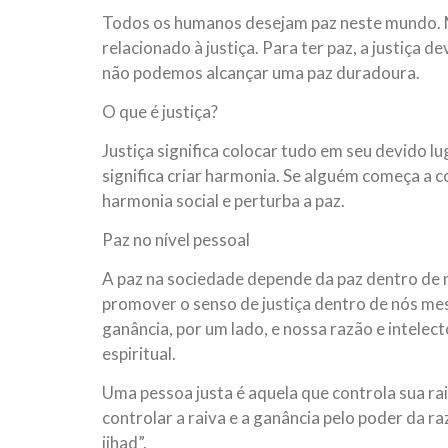
Todos os humanos desejam paz neste mundo. Ma
relacionado à justiça. Para ter paz, a justiça d
não podemos alcançar uma paz duradoura.
O que é justiça?
Justiça significa colocar tudo em seu devido lug
significa criar harmonia. Se alguém começa a c
harmonia social e perturba a paz.
Paz no nível pessoal
A paz na sociedade depende da paz dentro d
promover o senso de justiça dentro de nós me
ganância, por um lado, e nossa razão e intelect
espiritual.
Uma pessoa justa é aquela que controla sua rai
controlar a raiva e a ganância pelo poder da 
jihad”.