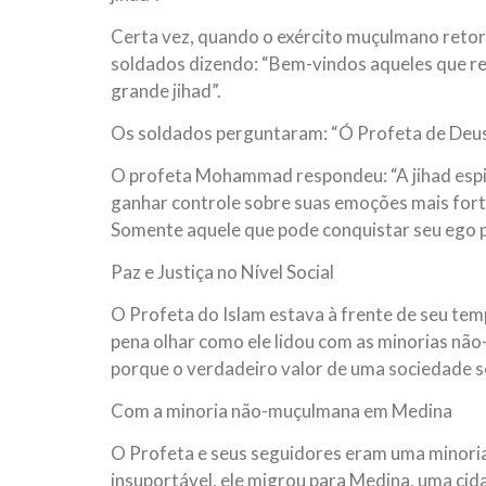
Certa vez, quando o exército muçulmano reto
soldados dizendo: “Bem-vindos aqueles que re
grande jihad”.
Os soldados perguntaram: “Ó Profeta de Deus!
O profeta Mohammad respondeu: “A jihad espirit
ganhar controle sobre suas emoções mais forte
Somente aquele que pode conquistar seu ego 
Paz e Justiça no Nível Social
O Profeta do Islam estava à frente de seu temp
pena olhar como ele lidou com as minorias nã
porque o verdadeiro valor de uma sociedade s
Com a minoria não-muçulmana em Medina
O Profeta e seus seguidores eram uma minori
insuportável, ele migrou para Medina, uma cida