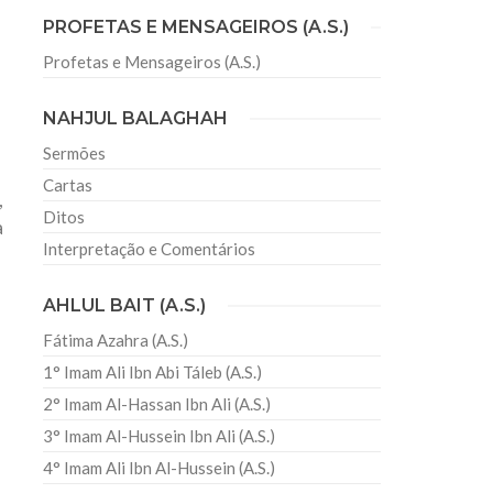
PROFETAS E MENSAGEIROS (A.S.)
Profetas e Mensageiros (A.S.)
sil recebe o ex-ministro das
 República Islâmica do Irã
NAHJUL BALAGHAH
Abril, o Centro Islâmico no Brasil recebeu em sua
ro das Relações Exteriores da República Islâmica
Sermões
encontra-se visitando
Cartas
,
Ditos
a
Interpretação e Comentários
AHLUL BAIT (A.S.)
Fátima Azahra (A.S.)
1° Imam Ali Ibn Abi Táleb (A.S.)
2° Imam Al-Hassan Ibn Ali (A.S.)
3° Imam Al-Hussein Ibn Ali (A.S.)
4° Imam Ali Ibn Al-Hussein (A.S.)