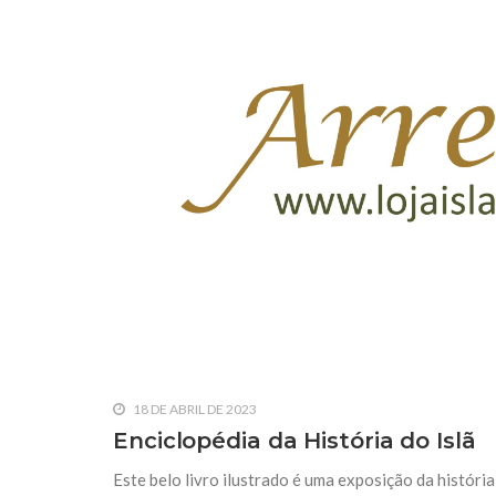
10 DE NOVEMBRO DE 2013
Falecimento do Imam Ali Ibn Al-Hu
Em nome de Deus, o Clemente, o Misericordioso!
relembramos o martírio do quarto Imam dos muçu
Hussein Ibn Ali Ibn Abi Táleb (A.S.), conhecido p
18 DE ABRIL DE 2023
Enciclopédia da História do Islã
Este belo livro ilustrado é uma exposição da história