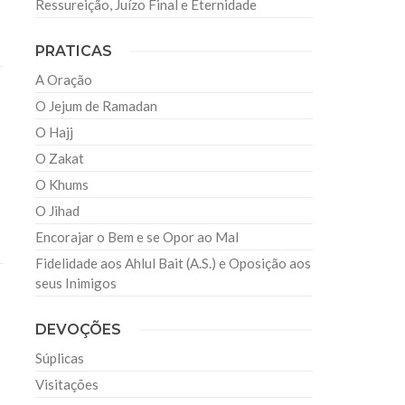
Ressureição, Juízo Final e Eternidade
PRATICAS
A Oração
O Jejum de Ramadan
O Hajj
O Zakat
O Khums
O Jihad
Encorajar o Bem e se Opor ao Mal
Fidelidade aos Ahlul Bait (A.S.) e Oposição aos
seus Inimigos
DEVOÇÕES
Súplicas
Visitações