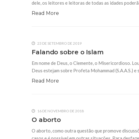
dele, os leitores e leitoras de todas as idades poder
Read More
23 DE SETEMBRO DE 2019
Falando sobre o Islam
Em nome de Deus, o Clemente, o Misericordioso. Lou
Deus estejam sobre Profeta Mohammad (S.A.A.S.) e 
Read More
16 DE NOVEMBRO DE 2018
O aborto
O aborto, como outra questão que promove discussõe
casos e é possível em outras situações. Para desfaze