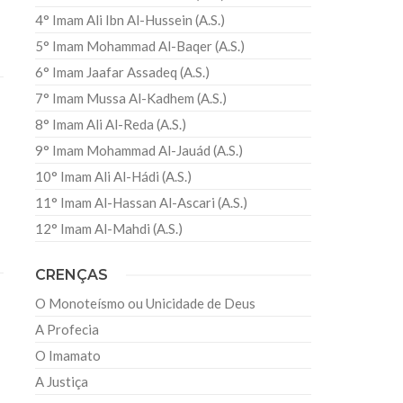
4° Imam Ali Ibn Al-Hussein (A.S.)
5° Imam Mohammad Al-Baqer (A.S.)
6° Imam Jaafar Assadeq (A.S.)
7° Imam Mussa Al-Kadhem (A.S.)
8° Imam Ali Al-Reda (A.S.)
9° Imam Mohammad Al-Jauád (A.S.)
10° Imam Ali Al-Hádi (A.S.)
11° Imam Al-Hassan Al-Ascari (A.S.)
12° Imam Al-Mahdi (A.S.)
CRENÇAS
O Monoteísmo ou Unicidade de Deus
A Profecia
O Imamato
A Justiça