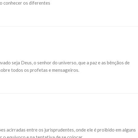
ão conhecer os diferentes
vado seja Deus, o senhor do universo, que a paz e as bênçãos de
sobre todos os profetas e mensageiros.
s acirradas entre os jurisprudentes, onde ele é proibido em alguns
r o equívoco e na tentativa de se colocar