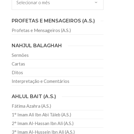
sil recebe o ex-ministro das
PROFETAS E MENSAGEIROS (A.S.)
 República Islâmica do Irã
Profetas e Mensageiros (A.S.)
Abril, o Centro Islâmico no Brasil recebeu em sua
ro das Relações Exteriores da República Islâmica
encontra-se visitando
NAHJUL BALAGHAH
Sermões
Cartas
Ditos
Interpretação e Comentários
AHLUL BAIT (A.S.)
Fátima Azahra (A.S.)
1° Imam Ali Ibn Abi Táleb (A.S.)
2° Imam Al-Hassan Ibn Ali (A.S.)
3° Imam Al-Hussein Ibn Ali (A.S.)