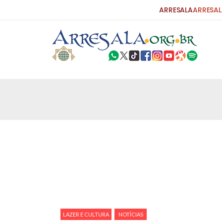
ARRESALA
ARRESAL
25 DE SETEMBRO DE 2010
Carta do Bispo da Flórida ao Pres
Por: Robert Bowan Tradução: Ahmed Ismail (Env
da Igreja Católica, tenente-coronel ex-combaten
verdade ao povo, sr. Presidente, sobre o terrori
terrorismo não
25 DE SETEMBRO DE 2010
As Sementes da Miséria e do Terr
Por: Ahmad Dallal Tradução: Ahmad Ismail Ainda
morte e destruição que abalaram Nova York em 
ter entrado numa guerra cultural e religiosa de 
LAZER E CULTURA
NOTÍCIAS