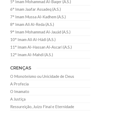
5° Imam Mohammad Al-Baqer (A.S.)
6° Imam Jaafar Assadeq (A.S.)
7° Imam Mussa Al-Kadhem (A.S.)
8° Imam Ali Al-Reda (A.S.)
9° Imam Mohammad Al-Jauád (A.S.)
10° Imam Ali Al-Hádi (A.S.)
11° Imam Al-Hassan Al-Ascari (A.S.)
12° Imam Al-Mahdi (A.S.)
CRENÇAS
O Monoteísmo ou Unicidade de Deus
A Profecia
O Imamato
A Justiça
Ressureição, Juízo Final e Eternidade