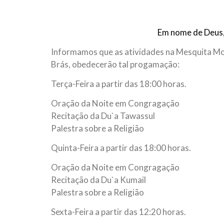
10 DE NOVEMBRO DE 2013
Falecimento do Imam Ali Ibn Al-Hu
Em nome de Deus, o Clemente, o Misericordioso!
Em nome de Deus,
relembramos o martírio do quarto Imam dos muçu
Hussein Ibn Ali Ibn Abi Táleb (A.S.), conhecido p
Informamos que as atividades na Mesquita M
Brás, obedecerão tal progamação:
Terça-Feira a partir das 18:00 horas.
Oração da Noite em Congragação
Recitação da Du`a Tawassul
Palestra sobre a Religião
Quinta-Feira a partir das 18:00 horas.
Oração da Noite em Congragação
Recitação da Du`a Kumail
Palestra sobre a Religião
Sexta-Feira a partir das 12:20 horas.