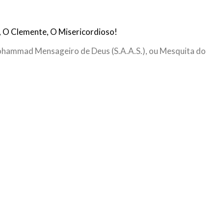
NOTÍCIAS
ssein (A.S.)
3 DE JULHO DE 2014
 Diante da data em que
 O Clemente, O Misericordioso!
Centro Islâmico no Bra
lmanos, o Imam Ali Ibn Al-
Relações Exteriores da
or “Zein Al-Ábidin” (Formosura
ohammad Mensageiro de Deus (S.A.A.S.), ou Mesquita do
Na noite da quinta-feira, 03 de 
sede, em São Paulo, o ex-minist
do Irã, Sr. Kamal Kharrazi, que 