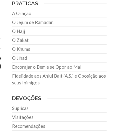
PRATICAS
A Oração
O Jejum de Ramadan
O Hajj
O Zakat
O Khums
e
O Jihad
)
Encorajar o Bem e se Opor ao Mal
Fidelidade aos Ahlul Bait (A.S.) e Oposição aos
seus Inimigos
DEVOÇÕES
Súplicas
Visitações
Recomendações