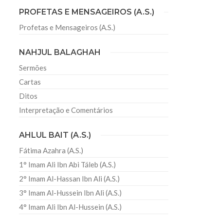
PROFETAS E MENSAGEIROS (A.S.)
Profetas e Mensageiros (A.S.)
sil recebe o ex-ministro das
 República Islâmica do Irã
NAHJUL BALAGHAH
Abril, o Centro Islâmico no Brasil recebeu em sua
ro das Relações Exteriores da República Islâmica
Sermões
encontra-se visitando
Cartas
Ditos
Interpretação e Comentários
AHLUL BAIT (A.S.)
Fátima Azahra (A.S.)
1° Imam Ali Ibn Abi Táleb (A.S.)
2° Imam Al-Hassan Ibn Ali (A.S.)
3° Imam Al-Hussein Ibn Ali (A.S.)
4° Imam Ali Ibn Al-Hussein (A.S.)