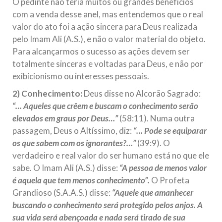
O pedinte não teria muitos ou grandes benefícios
com a venda desse anel, mas entendemos que o real
valor do ato foi a ação sincera para Deus realizada
pelo Imam Ali (A.S.), e não o valor material do objeto.
Para alcançarmos o sucesso as ações devem ser
totalmente sinceras e voltadas para Deus, e não por
exibicionismo ou interesses pessoais.
2)
Conhecimento:
Deus disse no Alcorão Sagrado:
“… Aqueles que crêem e buscam o conhecimento serão
elevados em graus por Deus…”
(58:11). Numa outra
passagem, Deus o Altíssimo, diz:
“… Pode se equiparar
os que sabem com os ignorantes?…”
(39:9). O
verdadeiro e real valor do ser humano está no que ele
sabe. O Imam Ali (A.S.) disse:
“A pessoa de menos valor
é aquela que tem menos conhecimento”.
O Profeta
Grandioso (S.A.A.S.) disse:
“Aquele que amanhecer
buscando o conhecimento será protegido pelos anjos. A
sua vida será abençoada e nada será tirado de sua