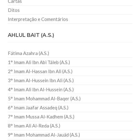
Cartas
Ditos
Interpretação e Comentários
AHLUL BAIT (A.S.)
Fátima Azahra (A.S.)
1° Imam Ali Ibn Abi Táleb (A.S.)
2° Imam Al-Hassan Ibn Ali (A.S.)
3° Imam Al-Hussein Ibn Ali (A.S.)
4° Imam Ali Ibn Al-Hussein (A.S.)
5° Imam Mohammad Al-Baqer (A.S.)
6° Imam Jaafar Assadeq (A.S.)
7° Imam Mussa Al-Kadhem (A.S.)
8° Imam Ali Al-Reda (A.S.)
9° Imam Mohammad Al-Jauád (A.S.)