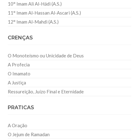
10° Imam Ali Al-Hádi (A.S.)
11° Imam Al-Hassan Al-Ascari (A.S.)
12° Imam Al-Mahdi (A.S.)
CRENÇAS
O Monoteísmo ou Unicidade de Deus
A Profecia
O Imamato
A Justiça
Ressureição, Juízo Final e Eternidade
PRATICAS
A Oração
O Jejum de Ramadan