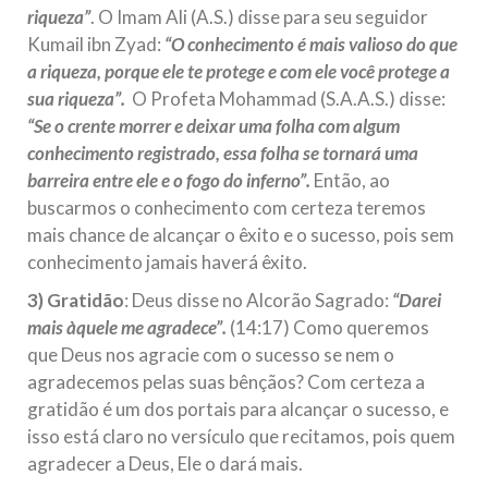
riqueza”
. O Imam Ali (A.S.) disse para seu seguidor
Kumail ibn Zyad:
“O conhecimento é mais valioso do que
a riqueza, porque ele te protege e com ele você protege a
sua riqueza”.
O Profeta Mohammad (S.A.A.S.) disse:
“Se o crente morrer e deixar uma folha com algum
conhecimento registrado, essa folha se tornará uma
barreira entre ele e o fogo do inferno”.
Então, ao
buscarmos o conhecimento com certeza teremos
mais chance de alcançar o êxito e o sucesso, pois sem
conhecimento jamais haverá êxito.
3)
Gratidão
: Deus disse no Alcorão Sagrado:
“Darei
mais àquele me agradece”.
(14:17) Como queremos
que Deus nos agracie com o sucesso se nem o
agradecemos pelas suas bênçãos? Com certeza a
gratidão é um dos portais para alcançar o sucesso, e
isso está claro no versículo que recitamos, pois quem
agradecer a Deus, Ele o dará mais.