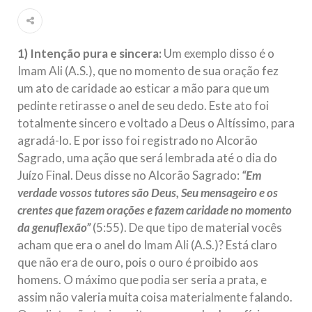
Islâmico no Brasil parabeniza a nação islâmica pela chegada
no ano novo muçulmano de 1435 Hejrita. Desejamos a
todos os irmãos e irmãs um novo
1) Intenção pura e sincera:
Um exemplo disso é o
10 DE NOVEMBRO DE 2013
Imam Ali (A.S.), que no momento de sua oração fez
Falecimento do Imam Ali Ibn Al-Hussein
um ato de caridade ao esticar a mão para que um
(A.S.)
pedinte retirasse o anel de seu dedo. Este ato foi
Em nome de Deus, o Clemente, o Misericordioso! Diante da
totalmente sincero e voltado a Deus o Altíssimo, para
data em que relembramos o martírio do quarto Imam dos
muçulmanos, o Imam Ali Ibn Al-Hussein Ibn Ali Ibn Abi Táleb
agradá-lo. E por isso foi registrado no Alcorão
(A.S.), conhecido por “Zein Al-Ábidin” (Formosura
Sagrado, uma ação que será lembrada até o dia do
Juízo Final. Deus disse no Alcorão Sagrado:
“Em
NOTÍCIAS
verdade vossos tutores são Deus, Seu mensageiro e os
3 DE JULHO DE 2014
crentes que fazem orações e fazem caridade no momento
Centro Islâmico no Brasil recebe o ex-
da genuflexão”
(5:55). De que tipo de material vocês
ministro das Relações Exteriores da
acham que era o anel do Imam Ali (A.S.)? Está claro
República Islâmica do Irã
que não era de ouro, pois o ouro é proibido aos
Na noite da quinta-feira, 03 de Abril, o Centro Islâmico no
homens. O máximo que podia ser seria a prata, e
Brasil recebeu em sua sede, em São Paulo, o ex-ministro das
assim não valeria muita coisa materialmente falando.
Relações Exteriores da República Islâmica do Irã, Sr. Kamal
Kharrazi, que encontra-se visitando