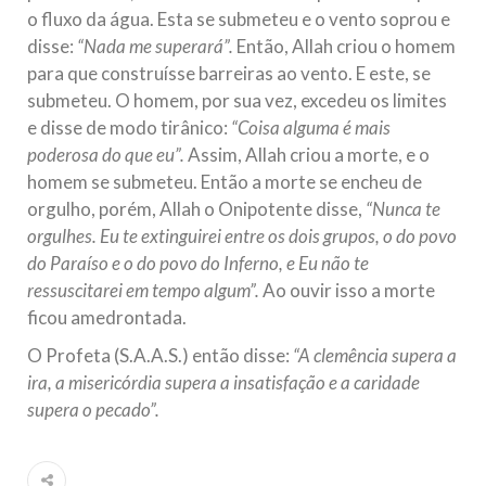
o fluxo da água. Esta se submeteu e o vento soprou e
disse:
“Nada me superará”.
Então, Allah criou o homem
para que construísse barreiras ao vento. E este, se
submeteu. O homem, por sua vez, excedeu os limites
e disse de modo tirânico:
“Coisa alguma é mais
poderosa do que eu”.
Assim, Allah criou a morte, e o
homem se submeteu. Então a morte se encheu de
orgulho, porém, Allah o Onipotente disse,
“Nunca te
orgulhes. Eu te extinguirei entre os dois grupos, o do povo
do Paraíso e o do povo do Inferno, e Eu não te
ressuscitarei em tempo algum”.
Ao ouvir isso a morte
ficou amedrontada.
O Profeta (S.A.A.S.) então disse:
“A clemência supera a
ira, a misericórdia supera a insatisfação e a caridade
supera o pecado”.