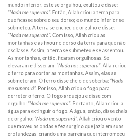
mundo inferior, este se orgulhou, exultou e disse:
10 DE NOVEMBRO DE 2013
“Nada me superará”.
Então, Allah criou a terra para
Falecimento do Imam Ali Ibn Al-Hussein
que ficasse sobre o seu dorso; e o mundo inferior se
(A.S.)
submeteu. A terra se encheu de orgulho e disse:
Em nome de Deus, o Clemente, o Misericordioso! Diante da
data em que relembramos o martírio do quarto Imam dos
“Nada me superará”.
Com isso, Allah criou as
muçulmanos, o Imam Ali Ibn Al-Hussein Ibn Ali Ibn Abi Táleb
montanhas e as fixou no dorso da terra para que não
(A.S.), conhecido por “Zein Al-Ábidin” (Formosura
oscilasse. Assim, a terra se submeteu e se assentou.
As montanhas, então, ficaram orgulhosas. Se
NOTÍCIAS
elevaram e disseram:
“Nada nos superará”
. Allah criou
3 DE JULHO DE 2014
o ferro para cortar as montanhas. Assim, elas se
Centro Islâmico no Brasil recebe o ex-
submeteram. O ferro disse cheio de soberba:
“Nada
ministro das Relações Exteriores da
me superará”.
Por isso, Allah criou o fogo para
República Islâmica do Irã
derreter o ferro. O fogo arquejou e disse com
Na noite da quinta-feira, 03 de Abril, o Centro Islâmico no
orgulho:
“Nada me superará”.
Portanto, Allah criou a
Brasil recebeu em sua sede, em São Paulo, o ex-ministro das
Relações Exteriores da República Islâmica do Irã, Sr. Kamal
água para extinguir o fogo. A água, então, disse cheia
Kharrazi, que encontra-se visitando
de orgulho:
“Nada me superará”.
Allah criou o vento
que moveu as ondas e fez surgir o que jazia em suas
profundezas, criando uma barreira que interrompeu