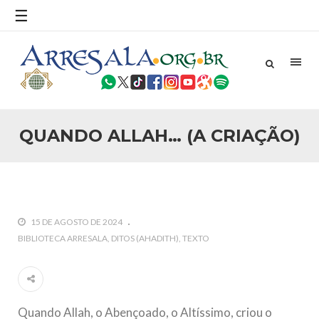
☰
25 DE SETEMBRO DE 2010
Necessárias Considerações Sobre o
Conflito
Por: Ahmed Ismail Introdução O presente artigo resume as
principais considerações do autor sobre os atentados de 11
de setembro e a subseqüente agressão americana ao
Afeganistão. As Raízes do Conflito Os atentados a Nova
QUANDO ALLAH… (A CRIAÇÃO)
25 DE SETEMBRO DE 2010
As Sementes da Miséria e do Terror
Por: Ahmad Dallal Tradução: Ahmad Ismail Ainda aturdido
pelas imagens de morte e destruição que abalaram Nova
York em 11 de setembro, o mundo parece ter entrado numa
guerra cultural e religiosa de magnitude. Mais
15 DE AGOSTO DE 2024
5 DE NOVEMBRO DE 2013
BIBLIOTECA ARRESALA
DITOS (AHADITH)
TEXTO
Ano Novo Islâmico e Início de Muharam
Em nome de Deus, O Clemente, O Misericordioso! O Centro
Islâmico no Brasil parabeniza a nação islâmica pela chegada
no ano novo muçulmano de 1435 Hejrita. Desejamos a
todos os irmãos e irmãs um novo
Quando Allah, o Abençoado, o Altíssimo, criou o