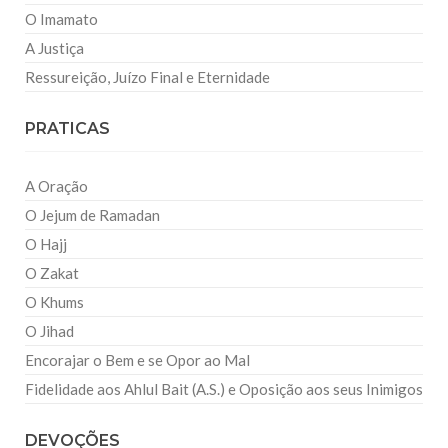
O Imamato
A Justiça
Ressureição, Juízo Final e Eternidade
PRATICAS
A Oração
O Jejum de Ramadan
O Hajj
O Zakat
O Khums
O Jihad
Encorajar o Bem e se Opor ao Mal
Fidelidade aos Ahlul Bait (A.S.) e Oposição aos seus Inimigos
DEVOÇÕES