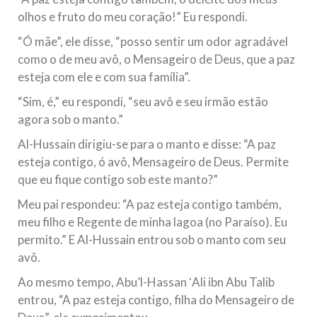
olhos e fruto do meu coração!” Eu respondi.
“Ó mãe”, ele disse, “posso sentir um odor agradável
como o de meu avô, o Mensageiro de Deus, que a paz
esteja com ele e com sua família”.
“Sim, é,” eu respondi, “seu avô e seu irmão estão
agora sob o manto.”
Al-Hussain dirigiu-se para o manto e disse: “A paz
esteja contigo, ó avô, Mensageiro de Deus. Permite
que eu fique contigo sob este manto?”
Meu pai respondeu: “A paz esteja contigo também,
meu filho e Regente de minha lagoa (no Paraíso). Eu
permito.” E Al-Hussain entrou sob o manto com seu
avô.
Ao mesmo tempo, Abu’l-Hassan ʻAli ibn Abu Talib
entrou, “A paz esteja contigo, filha do Mensageiro de