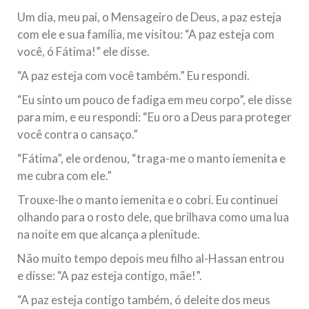
todos os irmãos e irmãs um novo
Um dia, meu pai, o Mensageiro de Deus, a paz esteja
com ele e sua família, me visitou: “A paz esteja com
10 DE NOVEMBRO DE 2013
você, ó Fátima!” ele disse.
Falecimento do Imam Ali Ibn Al-Hussein
(A.S.)
“A paz esteja com você também.” Eu respondi.
Em nome de Deus, o Clemente, o Misericordioso! Diante da
“Eu sinto um pouco de fadiga em meu corpo”, ele disse
data em que relembramos o martírio do quarto Imam dos
muçulmanos, o Imam Ali Ibn Al-Hussein Ibn Ali Ibn Abi Táleb
para mim, e eu respondi: “Eu oro a Deus para proteger
(A.S.), conhecido por “Zein Al-Ábidin” (Formosura
você contra o cansaço.”
NOTÍCIAS
“Fátima”, ele ordenou, “traga-me o manto iemenita e
me cubra com ele.”
3 DE JULHO DE 2014
Centro Islâmico no Brasil recebe o ex-
Trouxe-lhe o manto iemenita e o cobri. Eu continuei
ministro das Relações Exteriores da
olhando para o rosto dele, que brilhava como uma lua
na noite em que alcança a plenitude.
República Islâmica do Irã
Na noite da quinta-feira, 03 de Abril, o Centro Islâmico no
Não muito tempo depois meu filho al-Hassan entrou
Brasil recebeu em sua sede, em São Paulo, o ex-ministro das
Relações Exteriores da República Islâmica do Irã, Sr. Kamal
e disse: “A paz esteja contigo, mãe!”.
Kharrazi, que encontra-se visitando
“A paz esteja contigo também, ó deleite dos meus