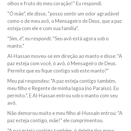
olhos e fruto do meu coração!” Eu respondi.
“Ó mãe”, ele disse, “posso sentir um odor agradável
como o de meu avô, o Mensageiro de Deus, que a paz
esteja com ele e com sua família”.
“Sim, é”, eu respondi: “Seu avô está agora sob o
manto.”
Al-Hassan moveu-se em direção ao manto e disse: “A
paz esteja com você, ó avô, ó Mensageiro de Deus.
Permite que eu fique contigo sob este manto?”
Meu pai respondeu: “A paz esteja contigo também,
meu filho e Regente de minha lagoa (no Paraíso). Eu
permito.”. E Al-Hassan entrou sob o manto com seu
avô.
Não demorou muito e meu filho al-Hussain entrou: “A
paz esteja contigo, mãe!” ele cumprimentou.
“A paz esteja contigo também, ó deleite dos meus