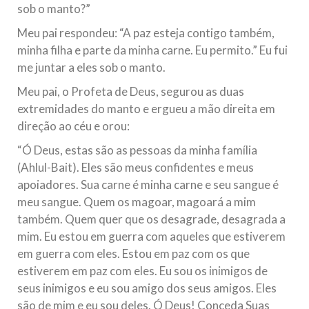
sob o manto?”
Meu pai respondeu: “A paz esteja contigo também,
minha filha e parte da minha carne. Eu permito.” Eu fui
me juntar a eles sob o manto.
Meu pai, o Profeta de Deus, segurou as duas
extremidades do manto e ergueu a mão direita em
direção ao céu e orou:
“Ó Deus, estas são as pessoas da minha família
(Ahlul-Bait). Eles são meus confidentes e meus
apoiadores. Sua carne é minha carne e seu sangue é
meu sangue. Quem os magoar, magoará a mim
também. Quem quer que os desagrade, desagrada a
mim. Eu estou em guerra com aqueles que estiverem
em guerra com eles. Estou em paz com os que
estiverem em paz com eles. Eu sou os inimigos de
seus inimigos e eu sou amigo dos seus amigos. Eles
são de mim e eu sou deles. Ó Deus! Conceda Suas