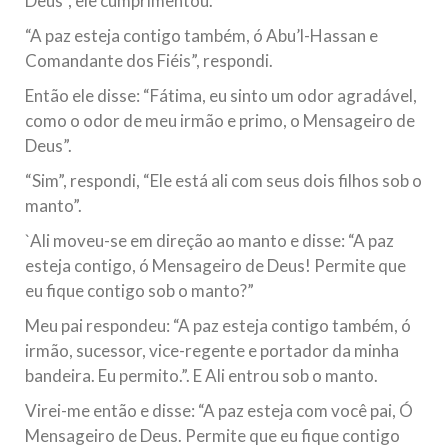
Deus”, ele cumprimentou.
“A paz esteja contigo também, ó Abu’l-Hassan e
Comandante dos Fiéis”, respondi.
Então ele disse: “Fátima, eu sinto um odor agradável,
como o odor de meu irmão e primo, o Mensageiro de
Deus”.
“Sim”, respondi, “Ele está ali com seus dois filhos sob o
manto”.
`Ali moveu-se em direção ao manto e disse: “A paz
esteja contigo, ó Mensageiro de Deus! Permite que
eu fique contigo sob o manto?”
Meu pai respondeu: “A paz esteja contigo também, ó
irmão, sucessor, vice-regente e portador da minha
bandeira. Eu permito.”. E Ali entrou sob o manto.
Virei-me então e disse: “A paz esteja com você pai, Ó
Mensageiro de Deus. Permite que eu fique contigo