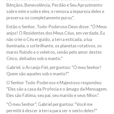
Bênçãos, Benevolência, Perdão e Seu Aprazimento
sobre mim e sobre eles; e remova a impureza deles e
preserva-os completamente puros”.
Então o Senhor, Todo-Poderoso Deus disse: “Ó Meus
anjos! Ó Residentes dos Meus Céus, em verdade, Eu
não criei o Céu erguido, a terra esticada, a lua
iluminada, o sol brilhante, os planetas rotativos, os
mares fluindo e o veleiros, senão pelo amor destes
Cinco, deitados sob o manto.”
Gabriel, o Arcanjo Fiel, perguntou: “Ó meu Senhor!
Quem são aqueles sob o manto?”
O Senhor Todo-Poderoso e Majestoso respondeu:
“Eles são a casa da Profecia e o âmago da Mensagem.
Eles são Fátima, seu pai, seu marido e seus filhos”.
“Ó meu Senhor”, Gabriel perguntou: “Você me
permitirá descer à terra para ser o sexto deles?”