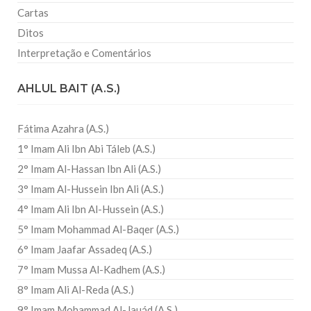
Cartas
Ditos
Interpretação e Comentários
AHLUL BAIT (A.S.)
Fátima Azahra (A.S.)
1° Imam Ali Ibn Abi Táleb (A.S.)
2° Imam Al-Hassan Ibn Ali (A.S.)
3° Imam Al-Hussein Ibn Ali (A.S.)
4° Imam Ali Ibn Al-Hussein (A.S.)
5° Imam Mohammad Al-Baqer (A.S.)
6° Imam Jaafar Assadeq (A.S.)
7° Imam Mussa Al-Kadhem (A.S.)
8° Imam Ali Al-Reda (A.S.)
9° Imam Mohammad Al-Jauád (A.S.)