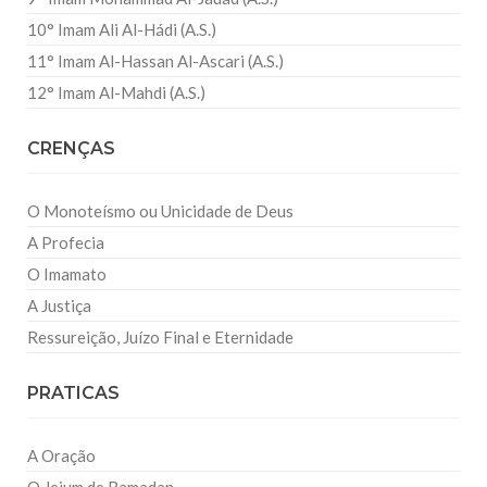
10° Imam Ali Al-Hádi (A.S.)
11° Imam Al-Hassan Al-Ascari (A.S.)
12° Imam Al-Mahdi (A.S.)
CRENÇAS
O Monoteísmo ou Unicidade de Deus
A Profecia
O Imamato
A Justiça
Ressureição, Juízo Final e Eternidade
PRATICAS
A Oração