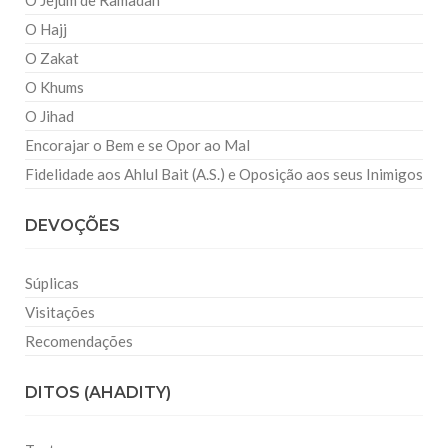
O Jejum de Ramadan
O Hajj
O Zakat
O Khums
O Jihad
Encorajar o Bem e se Opor ao Mal
Fidelidade aos Ahlul Bait (A.S.) e Oposição aos seus Inimigos
DEVOÇÕES
Súplicas
Visitações
Recomendações
DITOS (AHADITY)