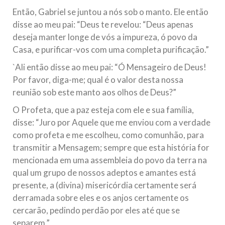
Então, Gabriel se juntou a nós sob o manto. Ele então
disse ao meu pai: “Deus te revelou: “Deus apenas
deseja manter longe de vós a impureza, ó povo da
Casa, e purificar-vos com uma completa purificação.”
`Ali então disse ao meu pai: “Ó Mensageiro de Deus!
Por favor, diga-me; qual é o valor desta nossa
reunião sob este manto aos olhos de Deus?”
O Profeta, que a paz esteja com ele e sua família,
disse: “Juro por Aquele que me enviou com a verdade
como profeta e me escolheu, como comunhão, para
transmitir a Mensagem; sempre que esta história for
mencionada em uma assembleia do povo da terra na
qual um grupo de nossos adeptos e amantes está
presente, a (divina) misericórdia certamente será
derramada sobre eles e os anjos certamente os
cercarão, pedindo perdão por eles até que se
separem.”