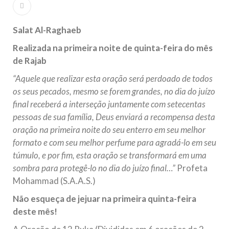
Islâmico no Brasil parabeniza a nação islâmica pela chegada
no ano novo muçulmano de 1435 Hejrita. Desejamos a
todos os irmãos e irmãs um novo
Salat Al-Raghaeb
10 DE NOVEMBRO DE 2013
Realizada na primeira noite de quinta-feira do mês
Falecimento do Imam Ali Ibn Al-Hussein
de Rajab
(A.S.)
“Aquele que realizar esta oração será perdoado de todos
Em nome de Deus, o Clemente, o Misericordioso! Diante da
os seus pecados, mesmo se forem grandes, no dia do juízo
data em que relembramos o martírio do quarto Imam dos
muçulmanos, o Imam Ali Ibn Al-Hussein Ibn Ali Ibn Abi Táleb
final receberá a interseção juntamente com setecentas
(A.S.), conhecido por “Zein Al-Ábidin” (Formosura
pessoas de sua família, Deus enviará a recompensa desta
oração na primeira noite do seu enterro em seu melhor
NOTÍCIAS
formato e com seu melhor perfume para agradá-lo em seu
3 DE JULHO DE 2014
túmulo, e por fim, esta oração se transformará em uma
Centro Islâmico no Brasil recebe o ex-
sombra para protegê-lo no dia do juízo final…”
Profeta
ministro das Relações Exteriores da
Mohammad (S.A.A.S.)
República Islâmica do Irã
Não esqueça de jejuar na primeira quinta-feira
Na noite da quinta-feira, 03 de Abril, o Centro Islâmico no
deste mês!
Brasil recebeu em sua sede, em São Paulo, o ex-ministro das
Relações Exteriores da República Islâmica do Irã, Sr. Kamal
Kharrazi, que encontra-se visitando