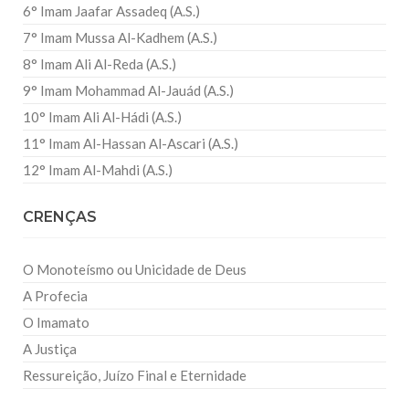
6° Imam Jaafar Assadeq (A.S.)
7° Imam Mussa Al-Kadhem (A.S.)
8° Imam Ali Al-Reda (A.S.)
9° Imam Mohammad Al-Jauád (A.S.)
10° Imam Ali Al-Hádi (A.S.)
11° Imam Al-Hassan Al-Ascari (A.S.)
12° Imam Al-Mahdi (A.S.)
CRENÇAS
O Monoteísmo ou Unicidade de Deus
A Profecia
O Imamato
A Justiça
Ressureição, Juízo Final e Eternidade