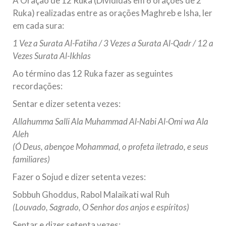
A Oração de 12 Ruka (Divididas em 6 orações de 2
Ruka) realizadas entre as orações Maghreb e Isha, ler
em cada sura:
1 Vez a Surata Al-Fatiha / 3 Vezes a Surata Al-Qadr / 12 a
Vezes Surata Al-Ikhlas
Ao término das 12 Ruka fazer as seguintes
recordações:
Sentar e dizer setenta vezes:
Allahumma Salli Ala Muhammad Al-Nabi Al-Omi wa Ala
Aleh
(Ó Deus, abençoe Mohammad, o profeta iletrado, e seus
familiares)
Fazer o Sojud e dizer setenta vezes:
Sobbuh Ghoddus, Rabol Malaikati wal Ruh
(Louvado, Sagrado, O Senhor dos anjos e espíritos)
Sentar e dizer setenta vezes: