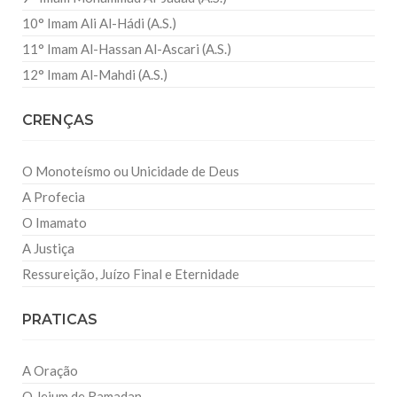
10° Imam Ali Al-Hádi (A.S.)
11° Imam Al-Hassan Al-Ascari (A.S.)
12° Imam Al-Mahdi (A.S.)
CRENÇAS
O Monoteísmo ou Unicidade de Deus
A Profecia
O Imamato
A Justiça
Ressureição, Juízo Final e Eternidade
PRATICAS
A Oração
O Jejum de Ramadan