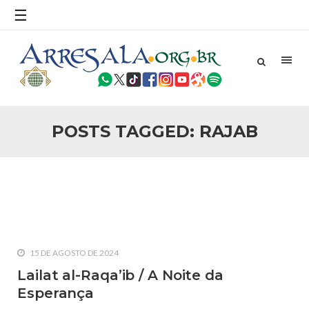
povo, sr. Presidente, sobre o terrorismo. Se os mitos acerca
☰
do terrorismo não
25 DE SETEMBRO DE 2010
Necessárias Considerações Sobre o
Conflito
Por: Ahmed Ismail Introdução O presente artigo resume as
principais considerações do autor sobre os atentados de 11
de setembro e a subseqüente agressão americana ao
Afeganistão. As Raízes do Conflito Os atentados a Nova
POSTS TAGGED: RAJAB
25 DE SETEMBRO DE 2010
As Sementes da Miséria e do Terror
Por: Ahmad Dallal Tradução: Ahmad Ismail Ainda aturdido
pelas imagens de morte e destruição que abalaram Nova
York em 11 de setembro, o mundo parece ter entrado numa
guerra cultural e religiosa de magnitude. Mais
5 DE NOVEMBRO DE 2013
Ano Novo Islâmico e Início de Muharam
15 DE AGOSTO DE 2024
Em nome de Deus, O Clemente, O Misericordioso! O Centro
Islâmico no Brasil parabeniza a nação islâmica pela chegada
Lailat al-Raqa’ib / A Noite da
no ano novo muçulmano de 1435 Hejrita. Desejamos a
Esperança
todos os irmãos e irmãs um novo