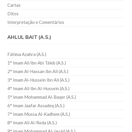
Cartas
Ditos
Interpretação e Comentários
AHLUL BAIT (A.S.)
Fátima Azahra (A.S.)
1° Imam Ali Ibn Abi Táleb (A.S.)
2° Imam Al-Hassan Ibn Ali (A.S.)
3° Imam Al-Hussein Ibn Ali (A.S.)
4° Imam Ali Ibn Al-Hussein (A.S.)
5° Imam Mohammad Al-Baqer (A.S.)
6° Imam Jaafar Assadeq (A.S.)
7° Imam Mussa Al-Kadhem (A.S.)
8° Imam Ali Al-Reda (A.S.)
9° Imam Mohammad Al-Jauád (A.S.)