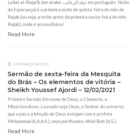
Lailat al-Raqa’ib (em árabe: ليلة الرغائب, em português: Noite
10 DE NOVEMBRO DE 2013
da Esperança) é a primeira noite de quinta-feira do mês de
Falecimento do Imam Ali Ibn Al-Hussein
(A.S.)
Rajab (ou seja, a noite antes da primeira sexta-feira do mês
Em nome de Deus, o Clemente, o Misericordioso! Diante da
Rajab), onde é aconselhável
data em que relembramos o martírio do quarto Imam dos
muçulmanos, o Imam Ali Ibn Al-Hussein Ibn Ali Ibn Abi Táleb
Read More
(A.S.), conhecido por “Zein Al-Ábidin” (Formosura
NOTÍCIAS
3 DE JULHO DE 2014
3 DE MARÇO DE 2021
Centro Islâmico no Brasil recebe o ex-
Sermão de sexta-feira da Mesquita
ministro das Relações Exteriores da
República Islâmica do Irã
do Brás – Os elementos de vitória –
Na noite da quinta-feira, 03 de Abril, o Centro Islâmico no
Sheikh Youssef Ajordi – 12/02/2021
Brasil recebeu em sua sede, em São Paulo, o ex-ministro das
Relações Exteriores da República Islâmica do Irã, Sr. Kamal
Primeiro Sermão Em nome de Deus, o Clemente, o
Kharrazi, que encontra-se visitando
Misericordioso. Louvado seja Deus, o Senhor do universo,
que a paz e a bênção de Deus estejam com o profeta
Mohammad (S.A.A.S.), seus purificados Ahlul Bait (A.S.),
Read More