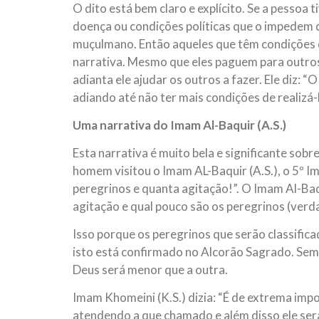
O dito está bem claro e explícito. Se a pessoa
doença ou condições políticas que o impedem d
muçulmano. Então aqueles que têm condições d
narrativa. Mesmo que eles paguem para outros f
adianta ele ajudar os outros a fazer. Ele diz: “
adiando até não ter mais condições de realizá-
Uma narrativa do Imam Al-Baquir (A.S.)
Esta narrativa é muito bela e significante sobr
homem visitou o Imam AL-Baquir (A.S.), o 5º Im
peregrinos e quanta agitação!”. O Imam Al-Baqu
agitação e qual pouco são os peregrinos (verda
Isso porque os peregrinos que serão classific
isto está confirmado no Alcorão Sagrado. Sempr
Deus será menor que a outra.
Imam Khomeini (K.S.) dizia: “É de extrema impo
atendendo a que chamado e além disso ele será 