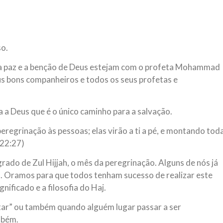
magnitude. Mais
Hejrita. Desejamos a todos os 
NOTÍCIAS
ssein (A.S.)
3 DE JULHO DE 2014
so.
 Diante da data em que
Centro Islâmico no Bra
lmanos, o Imam Ali Ibn Al-
e a paz e a benção de Deus estejam com o profeta Mohammad
Relações Exteriores da
or “Zein Al-Ábidin” (Formosura
 seus bons companheiros e todos os seus profetas e
Na noite da quinta-feira, 03 de 
sede, em São Paulo, o ex-minist
do Irã, Sr. Kamal Kharrazi, que 
a Deus que é o único caminho para a salvação.
eregrinação às pessoas; elas virão a ti a pé, e montando tod
(22:27)
ado de Zul Hijjah, o mês da peregrinação. Alguns de nós já
o. Oramos para que todos tenham sucesso de realizar este
nificado e a filosofia do Haj.
sitar” ou também quando alguém lugar passar a ser
mbém.