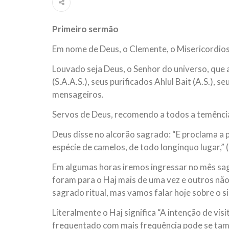
ter entrado numa guerra cultural e religiosa de 
Primeiro sermão
10 DE NOVEMBRO DE 2013
Falecimento do Imam Ali Ibn Al-Hu
Em nome de Deus, o Clemente, o Misericordio
Em nome de Deus, o Clemente, o Misericordioso!
relembramos o martírio do quarto Imam dos muçu
Louvado seja Deus, o Senhor do universo, qu
Hussein Ibn Ali Ibn Abi Táleb (A.S.), conhecido p
(S.A.A.S.), seus purificados Ahlul Bait (A.S.),
mensageiros.
Servos de Deus, recomendo a todos a temência 
Deus disse no alcorão sagrado: “E proclama a p
espécie de camelos, de todo longínquo lugar,” 
Em algumas horas iremos ingressar no mês sagr
foram para o Haj mais de uma vez e outros nã
sagrado ritual, mas vamos falar hoje sobre o sig
Literalmente o Haj significa “A intenção de vi
frequentado com mais frequência pode se ta