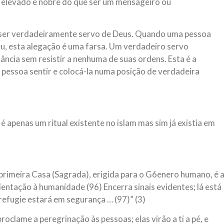
s elevado e nobre do que ser um mensageiro ou
oa ser verdadeiramente servo de Deus. Quando uma pessoa
u, esta alegação é uma farsa. Um verdadeiro servo
ância sem resistir a nenhuma de suas ordens. Esta é a
 a pessoa sentir e colocá-la numa posição de verdadeira
 é apenas um ritual existente no islam mas sim já existia em
 primeira Casa (Sagrada), erigida para o G6enero humano, é 
entação à humanidade (96) Encerra sinais evidentes; lá está
refugie estará em segurança … (97)” (3)
oclame a peregrinação às pessoas; elas virão a ti a pé, e