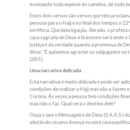
montando toda espécie de camelos, de todo lo
Estes dois versos são versos que têm proclama
pessoas para o Hajj e no final dos tempos o 1
em Meca. Que bela ligação. Abraão, o profeta 
casa sagrada de Deus e lá mesmo será onde o I
justiça e da verdade quando a promessa de D
disse: “E quisemos agraciar os subjugados na 
(28:5).
Uma narrativa delicada
Esta narrativa é muito delicada e pode ser ap
condições de realizar o Hajj mas não o fazem 
Corona. Às vezes a pessoa tem condições financ
mas não o faz. Qual será o destino dele?
Ouça o que o Mensageiro de Deus (S.A.A.S.) diz
obstáculo ou uma doença ou uma causa política,