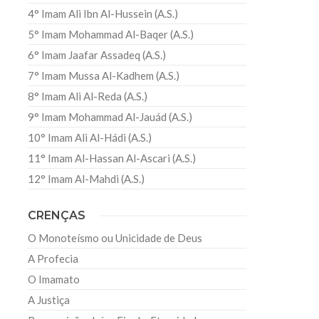
4° Imam Ali Ibn Al-Hussein (A.S.)
5° Imam Mohammad Al-Baqer (A.S.)
6° Imam Jaafar Assadeq (A.S.)
7° Imam Mussa Al-Kadhem (A.S.)
8° Imam Ali Al-Reda (A.S.)
9° Imam Mohammad Al-Jauád (A.S.)
10° Imam Ali Al-Hádi (A.S.)
11° Imam Al-Hassan Al-Ascari (A.S.)
12° Imam Al-Mahdi (A.S.)
CRENÇAS
O Monoteísmo ou Unicidade de Deus
A Profecia
O Imamato
A Justiça