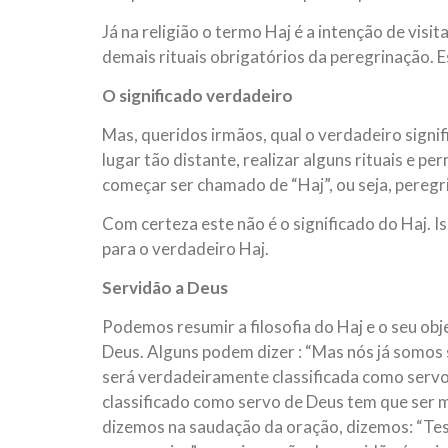
Já na religião o termo Haj é a intenção de visi
demais rituais obrigatórios da peregrinação. Es
O significado verdadeiro
Mas, queridos irmãos, qual o verdadeiro signif
lugar tão distante, realizar alguns rituais e p
começar ser chamado de “Haj”, ou seja, peregri
Com certeza este não é o significado do Haj. I
para o verdadeiro Haj.
Servidão a Deus
Podemos resumir a filosofia do Haj e o seu ob
Deus. Alguns podem dizer : “Mas nós já somos 
será verdadeiramente classificada como servo
classificado como servo de Deus tem que ser m
dizemos na saudação da oração, dizemos: “Te