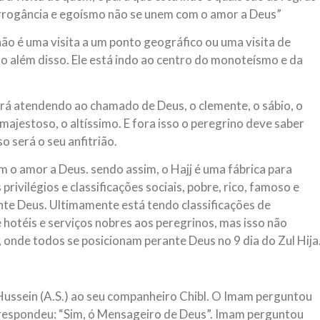
 arrogância e egoísmo não se unem com o amor a Deus”
não é uma visita a um ponto geográfico ou uma visita de
to além disso. Ele está indo ao centro do monoteísmo e da
ará atendendo ao chamado de Deus, o clemente, o sábio, o
majestoso, o altíssimo. E fora isso o peregrino deve saber
o será o seu anfitrião.
m o amor a Deus. sendo assim, o Hajj é uma fábrica para
privilégios e classificações sociais, pobre, rico, famoso e
nte Deus. Ultimamente está tendo classificações de
e hotéis e serviços nobres aos peregrinos, mas isso não
onde todos se posicionam perante Deus no 9 dia do Zul Hija
l Hussein (A.S.) ao seu companheiro Chibl. O Imam perguntou
l respondeu: “Sim, ó Mensageiro de Deus”. Imam perguntou