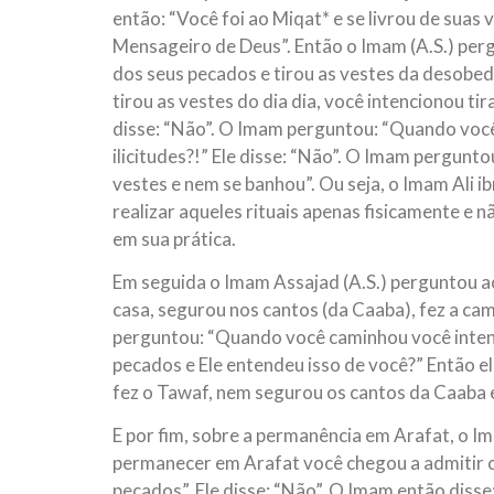
então: “Você foi ao Miqat* e se livrou de suas v
Mensageiro de Deus”. Então o Imam (A.S.) perg
dos seus pecados e tirou as vestes da desobed
tirou as vestes do dia dia, você intencionou tir
disse: “Não”. O Imam perguntou: “Quando você 
ilicitudes?!” Ele disse: “Não”. O Imam pergunt
vestes e nem se banhou”. Ou seja, o Imam Ali i
realizar aqueles rituais apenas fisicamente e
em sua prática.
Em seguida o Imam Assajad (A.S.) perguntou a
casa, segurou nos cantos (da Caaba), fez a cam
perguntou: “Quando você caminhou você intenc
pecados e Ele entendeu isso de você?” Então el
fez o Tawaf, nem segurou os cantos da Caaba 
E por fim, sobre a permanência em Arafat, o I
permanecer em Arafat você chegou a admitir c
pecados”. Ele disse: “Não”. O Imam então disse