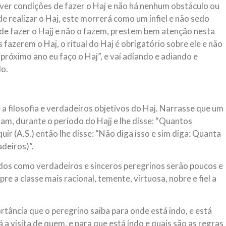
 tiver condições de fazer o Haj e não há nenhum obstáculo ou
e realizar o Haj, este morrerá como um infiel e não sedo
e fazer o Hajj e não o fazem, prestem bem atenção nesta
azerem o Haj, o ritual do Haj é obrigatório sobre ele e não
O próximo ano eu faço o Haj”, e vai adiando e adiando e
lo.
e a filosofia e verdadeiros objetivos do Haj. Narrasse que um
am, durante o período do Hajj e lhe disse: “Quantos
ir (A.S.) então lhe disse: “Não diga isso e sim diga: Quanta
deiros)”.
ados como verdadeiros e sinceros peregrinos serão poucos e
e a classe mais racional, temente, virtuosa, nobre e fiel a
rtância que o peregrino saiba para onde está indo, e está
a visita de quem, e para que está indo e quais são as regras