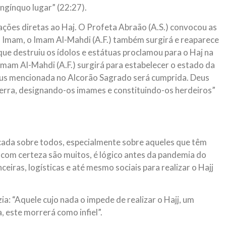
ngínquo lugar” (22:27).
ções diretas ao Haj. O Profeta Abraão (A.S.) convocou as
2º Imam, o Imam Al-Mahdi (A.F.) também surgirá e reaparece
que destruiu os ídolos e estátuas proclamou para o Haj na
mam Al-Mahdi (A.F.) surgirá para estabelecer o estado da
eus mencionada no Alcorão Sagrado será cumprida. Deus
terra, designando-os imames e constituindo-os herdeiros”
licada sobre todos, especialmente sobre aqueles que têm
e com certeza são muitos, é lógico antes da pandemia do
eiras, logísticas e até mesmo sociais para realizar o Hajj
ia: “Aquele cujo nada o impede de realizar o Hajj, um
 este morrerá como infiel”.