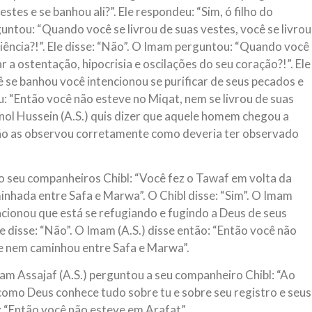
estes e se banhou ali?”. Ele respondeu: “Sim, ó filho do
untou: “Quando você se livrou de suas vestes, você se livrou
iência?!”. Ele disse: “Não”. O Imam perguntou: “Quando você
ar a ostentação, hipocrisia e oscilações do seu coração?!”. Ele
se banhou você intencionou se purificar de seus pecados e
ou: “Então você não esteve no Miqat, nem se livrou de suas
bnol Hussein (A.S.) quis dizer que aquele homem chegou a
 não as observou corretamente como deveria ter observado
o seu companheiros Chibl: “Você fez o Tawaf em volta da
inhada entre Safa e Marwa”. O Chibl disse: “Sim”. O Imam
ionou que está se refugiando e fugindo a Deus de seus
e disse: “Não”. O Imam (A.S.) disse então: “Então você não
e nem caminhou entre Safa e Marwa”.
mam Assajaf (A.S.) perguntou a seu companheiro Chibl: “Ao
omo Deus conhece tudo sobre tu e sobre seu registro e seus
: “Então você não esteve em Arafat”.