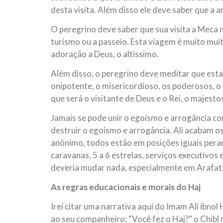
desta visita. Além disso ele deve saber que a
O peregrino deve saber que sua visita a Meca 
turismo ou a passeio. Esta viagem é muito mui
adoração a Deus, o altíssimo.
Além disso, o peregrino deve meditar que est
onipotente, o misericordioso, os poderosos, o 
que será o visitante de Deus e o Rei, o majestos
Jamais se pode unir o egoísmo e arrogância co
destruir o egoísmo e arrogância. Ali acabam os 
anônimo, todos estão em posições iguais pera
caravanas, 5 a 6 estrelas, serviços executivos 
deveria mudar nada, especialmente em Arafat, 
As regras educacionais e morais do Haj
Irei citar uma narrativa aqui do Imam Ali ibno
ao seu companheiro: “Você fez o Haj?” o Chib