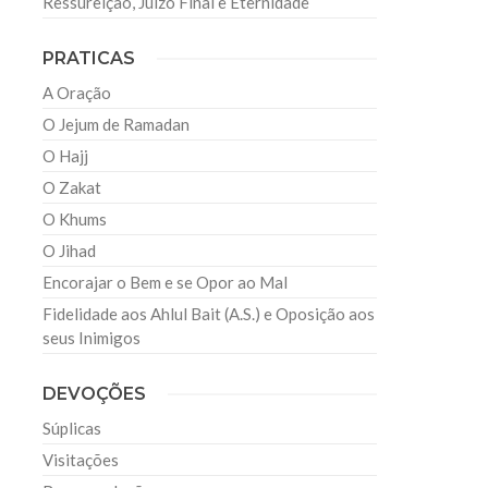
Ressureição, Juízo Final e Eternidade
PRATICAS
A Oração
O Jejum de Ramadan
O Hajj
O Zakat
O Khums
O Jihad
Encorajar o Bem e se Opor ao Mal
Fidelidade aos Ahlul Bait (A.S.) e Oposição aos
seus Inimigos
a
DEVOÇÕES
Súplicas
Visitações