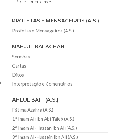
irmãos e irmãs um novo
PROFETAS E MENSAGEIROS (A.S.)
Profetas e Mensageiros (A.S.)
sil recebe o ex-ministro das
 República Islâmica do Irã
NAHJUL BALAGHAH
Abril, o Centro Islâmico no Brasil recebeu em sua
ro das Relações Exteriores da República Islâmica
Sermões
encontra-se visitando
Cartas
Ditos
a
Interpretação e Comentários
AHLUL BAIT (A.S.)
Fátima Azahra (A.S.)
1° Imam Ali Ibn Abi Táleb (A.S.)
2° Imam Al-Hassan Ibn Ali (A.S.)
3° Imam Al-Hussein Ibn Ali (A.S.)