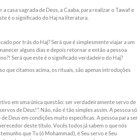
tar a casa sagrada de Deus, a Caaba, para realizar o Tawaf e
te é o significado do Haj na literatura.
icado por trás do Haj? Será que é simplesmente viajar a um
ermanecer alguns dias e depois retornar e então a pessoa
no?! Será que este é o significado verdadeiro do Haj?
sso que citamos acima, os rituais, são apenas introduções
jetivo em uma única questão: ser verdadeiramente servo de
servos de Deus!”. Não, não é tão simples assim. A pessoa só
 de Deus em condições muito específicas. A pessoa para ser
erecedor deste título. Vocês todos já sabem o que nós
stemunho que Tu (ó Mohammad), é Seu servo e Seu