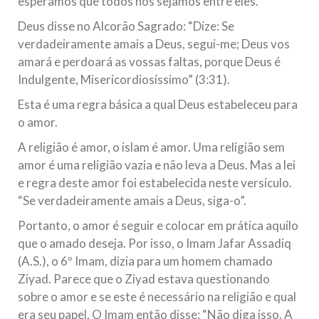
esperamos que todos nós sejamos entre eles.
Na noite da quinta-feira, 03 de Abril, o Centro Islâmico no
Brasil recebeu em sua sede, em São Paulo, o ex-ministro das
Deus disse no Alcorão Sagrado: “Dize: Se
Relações Exteriores da República Islâmica do Irã, Sr. Kamal
verdadeiramente amais a Deus, segui-me; Deus vos
Kharrazi, que encontra-se visitando
amará e perdoará as vossas faltas, porque Deus é
Indulgente, Misericordiosíssimo” (3:31).
Esta é uma regra básica a qual Deus estabeleceu para
o amor.
A religião é amor, o islam é amor. Uma religião sem
amor é uma religião vazia e não leva a Deus. Mas a lei
e regra deste amor foi estabelecida neste versículo.
“Se verdadeiramente amais a Deus, siga-o”.
Portanto, o amor é seguir e colocar em prática aquilo
que o amado deseja. Por isso, o Imam Jafar Assadiq
(A.S.), o 6º Imam, dizia para um homem chamado
Ziyad. Parece que o Ziyad estava questionando
sobre o amor e se este é necessário na religião e qual
era seu papel. O Imam então disse: “Não diga isso. A