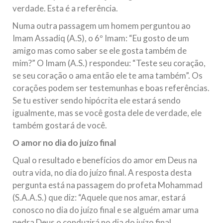
verdade. Esta é a referência.
Numa outra passagem um homem perguntou ao
Imam Assadiq (A.S), o 6º Imam: “Eu gosto de um
amigo mas como saber se ele gosta também de
mim?” O Imam (A.S.) respondeu: “Teste seu coração,
se seu coração o ama então ele te ama também”. Os
corações podem ser testemunhas e boas referências.
Se tu estiver sendo hipócrita ele estará sendo
igualmente, mas se você gosta dele de verdade, ele
também gostará de você.
O amor no dia do juízo final
Qual o resultado e benefícios do amor em Deus na
outra vida, no dia do juízo final. A resposta desta
pergunta está na passagem do profeta Mohammad
(S.A.A.S.) que diz: “Aquele que nos amar, estará
conosco no dia do juízo final e se alguém amar uma
pedra Deus o conduzirá no dia do juízo final