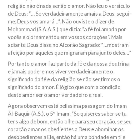
religião não é nada senão o amor. Não leu o versículo
de Deus: “… Se verdadeiramente amais a Deus, segui-
me; Deus vos amará…”. Não ouviste o dizer de
Mohammad (S.A.A.S.) que dizia: “a fé foi amada por
vocês e o ornamentou em vossos corações”. Mais
adiante Deus disse no Alcorão Sagrado: “…mostram
afeição por aqueles que migraram para junto deles…”
Portanto o amor faz parte da fé e da nossa doutrina
e jamais poderemos viver verdadeiramente o
significado da fé e da religião se não sentirmos o
significado do amor. É lógico que com a condição
deste amor ser o amor verdadeiro e real.
Agora observem está belíssima passagem do Imam
Al-Baquir (A.S.), o 5º Imam: “Se quiseres saber se tu
tens algo de bom, então olhe para seu coração, se seu
coração amar os obedientes a Deus e abominar os
desobedientes a Ele, então há uma bondade em ti e