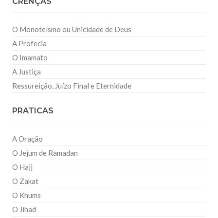
CRENÇAS
O Monoteísmo ou Unicidade de Deus
A Profecia
O Imamato
A Justiça
Ressureição, Juízo Final e Eternidade
PRATICAS
A Oração
O Jejum de Ramadan
O Hajj
O Zakat
O Khums
O Jihad