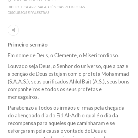
5 DE NOVEMBRO DE 2013
BIBLIOTECA ARRESALA
CIÊNCIAS RELIGIOSAS
DISCURSOS E PALESTRAS
Ano Novo Islâmico e Início de Muharam
Em nome de Deus, O Clemente, O Misericordioso! O Centro
Islâmico no Brasil parabeniza a nação islâmica pela chegada
no ano novo muçulmano de 1435 Hejrita. Desejamos a
todos os irmãos e irmãs um novo
Primeiro sermão
10 DE NOVEMBRO DE 2013
Em nome de Deus, o Clemente, o Misericordioso.
Falecimento do Imam Ali Ibn Al-Hussein
(A.S.)
Louvado seja Deus, o Senhor do universo, que a paz e
Em nome de Deus, o Clemente, o Misericordioso! Diante da
a benção de Deus estejam com o profeta Mohammad
data em que relembramos o martírio do quarto Imam dos
muçulmanos, o Imam Ali Ibn Al-Hussein Ibn Ali Ibn Abi Táleb
(S.A.A.S.), seus purificados Ahlul Bait (A.S.), seus bons
(A.S.), conhecido por “Zein Al-Ábidin” (Formosura
companheiros e todos os seus profetas e
mensageiros.
NOTÍCIAS
Parabenizo a todos os irmãos e irmãs pela chegada
3 DE JULHO DE 2014
do abençoado dia do Eid Al-Adh o qual é o dia da
Centro Islâmico no Brasil recebe o ex-
recompensa para aqueles que caminharam e se
ministro das Relações Exteriores da
esforçaram pela causa e vontade de Deus e
República Islâmica do Irã