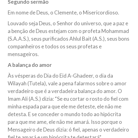
Segundo sermão
Em nome de Deus, o Clemente, o Misericordioso.
Louvado seja Deus, o Senhor do universo, que a paz e
a benção de Deus estejam com o profeta Mohammad
(S.A.A.S.), seus purificados Ahlul Bait (A.S.), seus bons
companheiros e todos os seus profetas e
mensageiros.
A balança do amor
Às vésperas do Dia do Eid A-Ghadeer, o dia da
Wilayah (Tutela), vale a pena falarmos sobre o amor
verdadeiro que é a verdadeira balança do amor. O
Imam Ali (A.S.) dizia: “Se eu cortar o rosto do fiel com
minha espada para que ele me deteste, ele não me
detesta. E se conceder o mundo todo ao hipócrita
para que me ame, ele não me amará. Isso porque o
Mensageiro de Deus dizia: ó fiel, apenas o verdadeiro
fiel te amará e um hipócrita te detestará”.