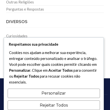
Outras Religiões
Perguntas e Respostas
DIVERSOS
Curiosidades
Dicionário Islâmico
Respeitamos sua privacidade
Downloads
Cookies nos ajudam a melhorar sua experiência,
entregar conteúdo personalizado e analisar o tráfego.
Você pode escolher quais cookies permitir clicando em
Personalizar
. Clique em
Aceitar Todos
para consentir
ou
Rejeitar Todos
para recusar cookies não
essenciais.
Personalizar
Copyright 2017 - 2026 / Todos os direitos reservados.
Rejeitar Todos