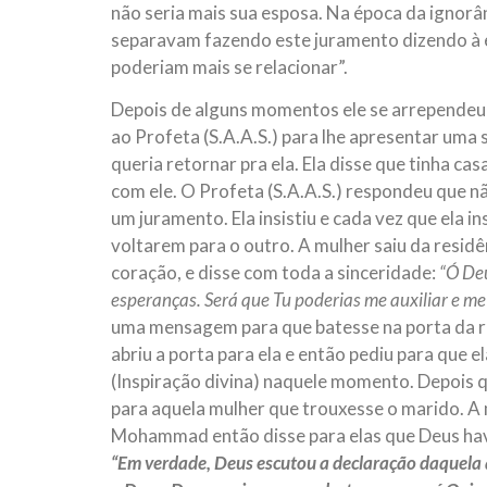
não seria mais sua esposa. Na época da ignorâ
separavam fazendo este juramento dizendo à e
poderiam mais se relacionar”.
Depois de alguns momentos ele se arrependeu po
ao Profeta (S.A.A.S.) para lhe apresentar uma 
queria retornar pra ela. Ela disse que tinha ca
com ele. O Profeta (S.A.A.S.) respondeu que n
um juramento. Ela insistiu e cada vez que ela i
voltarem para o outro. A mulher saiu da residê
coração, e disse com toda a sinceridade:
“Ó Deu
esperanças. Será que Tu poderias me auxiliar e me
uma mensagem para que batesse na porta da res
abriu a porta para ela e então pediu para que 
(Inspiração divina) naquele momento. Depois 
para aquela mulher que trouxesse o marido. A 
Mohammad então disse para elas que Deus havia
“Em verdade, Deus escutou a declaração daquela q