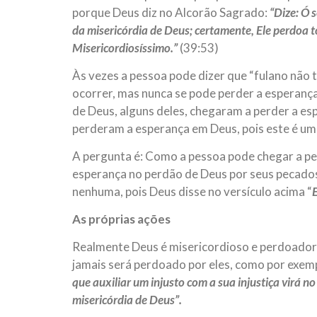
porque Deus diz no Alcorão Sagrado:
“Dize: Ó 
da misericórdia de Deus; certamente, Ele perdoa t
Misericordiosíssimo.”
(39:53)
Às vezes a pessoa pode dizer que “fulano não t
ocorrer, mas nunca se pode perder a esperanç
de Deus, alguns deles, chegaram a perder a es
perderam a esperança em Deus, pois este é um 
A pergunta é: Como a pessoa pode chegar a pe
esperança no perdão de Deus por seus pecados
nenhuma, pois Deus disse no versículo acima “
As próprias ações
Realmente Deus é misericordioso e perdoador
jamais será perdoado por eles, como por exempl
que auxiliar um injusto com a sua injustiça virá no 
misericórdia de Deus”.