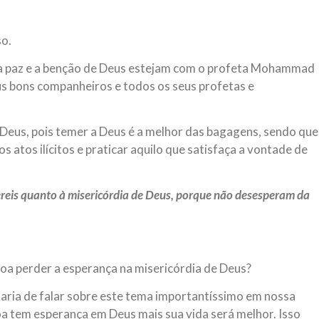
magnitude. Mais
Hejrita. Desejamos a todos os 
so.
NOTÍCIAS
ssein (A.S.)
3 DE JULHO DE 2014
e a paz e a benção de Deus estejam com o profeta Mohammad
 Diante da data em que
Centro Islâmico no Bra
 seus bons companheiros e todos os seus profetas e
lmanos, o Imam Ali Ibn Al-
Relações Exteriores da
or “Zein Al-Ábidin” (Formosura
Na noite da quinta-feira, 03 de 
sede, em São Paulo, o ex-minist
eus, pois temer a Deus é a melhor das bagagens, sendo que
do Irã, Sr. Kamal Kharrazi, que 
s atos ilícitos e praticar aquilo que satisfaça a vontade de
reis quanto à misericórdia de Deus, porque não desesperam da
soa perder a esperança na misericórdia de Deus?
ria de falar sobre este tema importantíssimo em nossa
a tem esperança em Deus mais sua vida será melhor. Isso