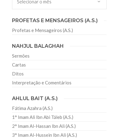
irmãos e irmãs um novo
PROFETAS E MENSAGEIROS (A.S.)
Profetas e Mensageiros (A.S.)
sil recebe o ex-ministro das
 República Islâmica do Irã
NAHJUL BALAGHAH
Abril, o Centro Islâmico no Brasil recebeu em sua
ro das Relações Exteriores da República Islâmica
Sermões
encontra-se visitando
Cartas
Ditos
Interpretação e Comentários
AHLUL BAIT (A.S.)
Fátima Azahra (A.S.)
1° Imam Ali Ibn Abi Táleb (A.S.)
2° Imam Al-Hassan Ibn Ali (A.S.)
3° Imam Al-Hussein Ibn Ali (A.S.)