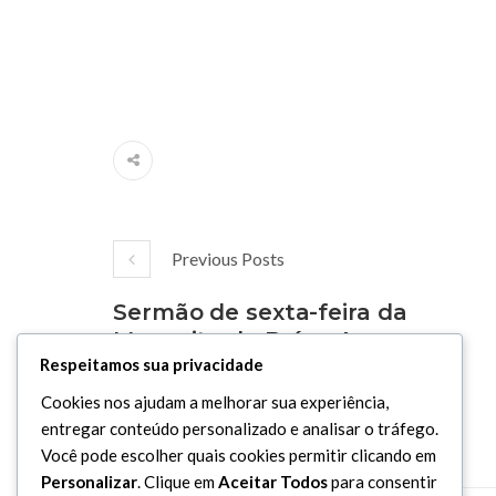
Previous Posts
Sermão de sexta-feira da
Mesquita do Brás - As
recomendações de viagem
Respeitamos sua privacidade
- Seyyed Al-Mousawi -
Cookies nos ajudam a melhorar sua experiência,
25/12/2020
entregar conteúdo personalizado e analisar o tráfego.
Você pode escolher quais cookies permitir clicando em
Personalizar
. Clique em
Aceitar Todos
para consentir