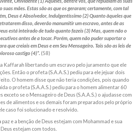
vinte, Onividente (1) Aqueles, dentre vós, que repudiam as suas
o suas mães. Estas são as que os geraram; certamente, com tal
orém, Deus é Absolvedor, Indulgentíssimo (2) Quanto àqueles que
retratarem disso, deverão manumitir um escravo, antes de as
eus está inteirado de tudo quanto fazeis (3) Mas, quem não o
secutivos antes de a tocar. Porém, quem não puder suportar o
ara que creiais em Deus e em Seu Mensageiro. Tais são as leis de
loroso castigo (4)”.
(58)
r a Kaffarah libertando um escravo pelo juramento que ele
ões. Então o profeta (S.A.A.S.) pediu para ele jejuar dois
feito. O homem disse que não teria condições, pois quando
uida o profeta (S.A.A.S.) pediu para o homem alimentar 60
s exceto se o Mensageiro de Deus (S.A.A.S.) o ajudasse com
ões de alimentos e os demais foram preparados pelo próprio
e caso foi solucionado e resolvido.
e a paz e a benção de Deus estejam com Mohammad e sua
e Deus estejam com todos.