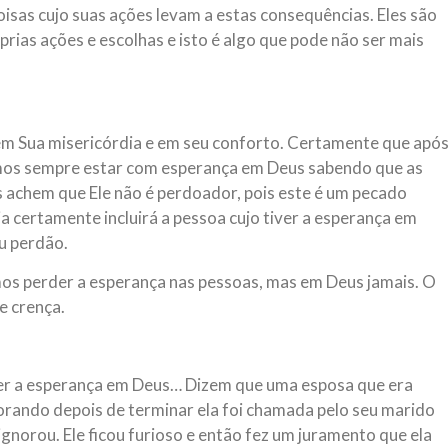
sas cujo suas ações levam a estas consequências. Eles são
prias ações e escolhas e isto é algo que pode não ser mais
 em Sua misericórdia e em seu conforto. Certamente que apó
emos sempre estar com esperança em Deus sabendo que as
s achem que Ele não é perdoador, pois este é um pecado
ia certamente incluirá a pessoa cujo tiver a esperança em
eu perdão.
os perder a esperança nas pessoas, mas em Deus jamais. O
 e crença.
er a esperança em Deus… Dizem que uma esposa que era
orando depois de terminar ela foi chamada pelo seu marido
gnorou. Ele ficou furioso e então fez um juramento que ela