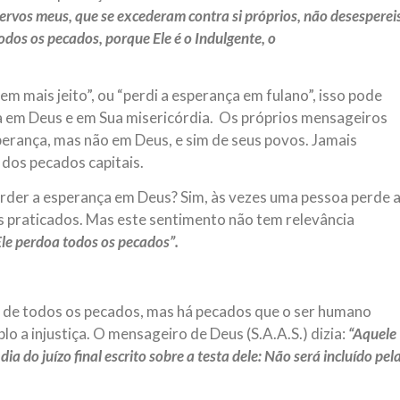
servos meus, que se excederam contra si próprios, não desesperei
odos os pecados, porque Ele é o Indulgente, o
em mais jeito”, ou “perdi a esperança em fulano”, isso pode
a em Deus e em Sua misericórdia. Os próprios mensageiros
perança, mas não em Deus, e sim de seus povos. Jamais
dos pecados capitais.
rder a esperança em Deus? Sim, às vezes uma pessoa perde 
 praticados. Mas este sentimento não tem relevância
Ele perdoa todos os pecados”.
 de todos os pecados, mas há pecados que o ser humano
o a injustiça. O mensageiro de Deus (S.A.A.S.) dizia:
“Aquele
dia do juízo final escrito sobre a testa dele: Não será incluído pel