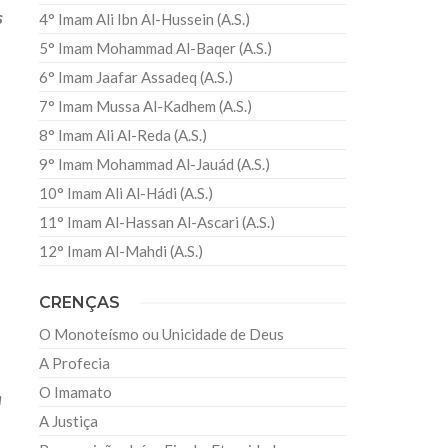
s
4° Imam Ali Ibn Al-Hussein (A.S.)
5° Imam Mohammad Al-Baqer (A.S.)
6° Imam Jaafar Assadeq (A.S.)
7° Imam Mussa Al-Kadhem (A.S.)
8° Imam Ali Al-Reda (A.S.)
9° Imam Mohammad Al-Jauád (A.S.)
10° Imam Ali Al-Hádi (A.S.)
a
11° Imam Al-Hassan Al-Ascari (A.S.)
12° Imam Al-Mahdi (A.S.)
CRENÇAS
O Monoteísmo ou Unicidade de Deus
A Profecia
O Imamato
a
A Justiça