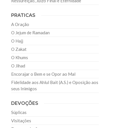
Ressureição, Juízo Final e Eternidade
PRATICAS
A Oração
O Jejum de Ramadan
s
O Hajj
O Zakat
O Khums
O Jihad
Encorajar o Bem e se Opor ao Mal
Fidelidade aos Ahlul Bait (A.S.) e Oposição aos
seus Inimigos
DEVOÇÕES
Súplicas
Visitações