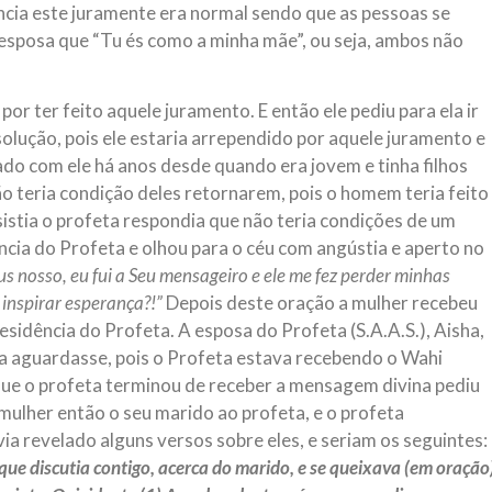
ncia este juramente era normal sendo que as pessoas se
sposa que “Tu és como a minha mãe”, ou seja, ambos não
r ter feito aquele juramento. E então ele pediu para ela ir
solução, pois ele estaria arrependido por aquele juramento e
sado com ele há anos desde quando era jovem e tinha filhos
ão teria condição deles retornarem, pois o homem teria feito
nsistia o profeta respondia que não teria condições de um
ncia do Profeta e olhou para o céu com angústia e aperto no
s nosso, eu fui a Seu mensageiro e ele me fez perder minhas
 inspirar esperança?!”
Depois deste oração a mulher recebeu
idência do Profeta. A esposa do Profeta (S.A.A.S.), Aisha,
ela aguardasse, pois o Profeta estava recebendo o Wahi
que o profeta terminou de receber a mensagem divina pediu
mulher então o seu marido ao profeta, e o profeta
 revelado alguns versos sobre eles, e seriam os seguintes:
ue discutia contigo, acerca do marido, e se queixava (em oração