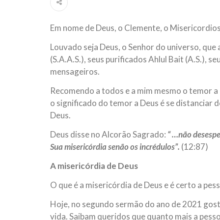
ter entrado numa guerra cultural e religiosa de 
Em nome de Deus, o Clemente, o Misericordio
10 DE NOVEMBRO DE 2013
Falecimento do Imam Ali Ibn Al-Hu
Louvado seja Deus, o Senhor do universo, qu
Em nome de Deus, o Clemente, o Misericordioso!
(S.A.A.S.), seus purificados Ahlul Bait (A.S.),
relembramos o martírio do quarto Imam dos muçu
Hussein Ibn Ali Ibn Abi Táleb (A.S.), conhecido p
mensageiros.
Recomendo a todos e a mim mesmo o temor a D
o significado do temor a Deus é se distanciar do
Deus.
Deus disse no Alcorão Sagrado:
“ …não desespe
Sua misericórdia senão os incrédulos”.
(12:87)
A misericórdia de Deus
O que é a misericórdia de Deus e é certo a pes
Hoje, no segundo sermão do ano de 2021 gosta
vida. Saibam queridos que quanto mais a pesso