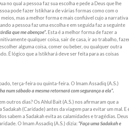
Dua no qual a pessoa faz sua escolha e pede a Deus que lhe
ssoa pode fazer Istikhara de várias formas como com o
 meios, mas a melhor forma e mais confiável cujo a narrativa
quando a pessoa faz uma escolha e em seguida faz a seguinte
córdia que me abençoe”.
Esta é a melhor forma de fazer a
nitivamente qualquer coisa, sair de casa, ir ao trabalho, faze
escolher alguma coisa, comer ou beber, ou qualquer outra
do. É lógico que a Istikhará deve ser feita para as coisas
ado, terça-feira ou quinta-feira. O Imam Assadiq (A.S.)
ha num sábado a mesma retornará com segurança a ela”.
em outros dias? Os Ahlul Bait (A.S.) nos afirmaram que a
a Sadakah (Caridade) antes da viagem para evitar um mal. E 
os sabem a Sadakah evita as calamidades e tragédias. Deus
ridade. O Imam Assadiq (A.S.) dizia:
“Faça uma Sadakah e