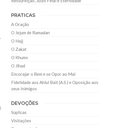
Ressureição, Juízo Final e Eternidade
PRATICAS
A Oração
O Jejum de Ramadan
r
O Hajj
O Zakat
O Khums
O Jihad
Encorajar o Bem e se Opor ao Mal
Fidelidade aos Ahlul Bait (A.S.) e Oposição aos
seus Inimigos
DEVOÇÕES
é
Súplicas
Visitações