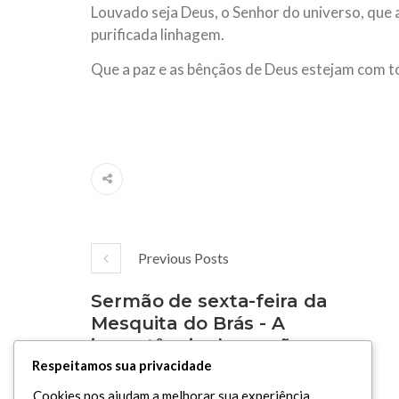
Louvado seja Deus, o Senhor do universo, qu
purificada linhagem.
Que a paz e as bênçãos de Deus estejam com t
Previous Posts
Sermão de sexta-feira da
Mesquita do Brás - A
importância da oração
congregacional - Seyyed
Respeitamos sua privacidade
Al- Al-Mousawi - 18/12/2020
Cookies nos ajudam a melhorar sua experiência,