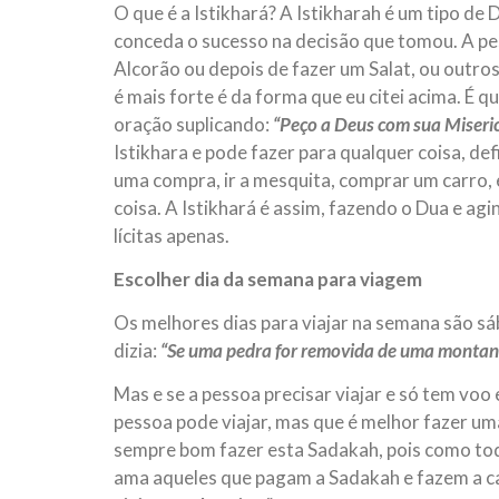
O que é a Istikhará? A Istikharah é um tipo de 
conceda o sucesso na decisão que tomou. A pe
Alcorão ou depois de fazer um Salat, ou outros
é mais forte é da forma que eu citei acima. É 
oração suplicando:
“Peço a Deus com sua Miseri
Istikhara e pode fazer para qualquer coisa, defi
uma compra, ir a mesquita, comprar um carro, 
coisa. A Istikhará é assim, fazendo o Dua e agin
lícitas apenas.
Escolher dia da semana para viagem
Os melhores dias para viajar na semana são sáb
dizia:
“Se uma pedra for removida de uma montan
Mas e se a pessoa precisar viajar e só tem voo 
pessoa pode viajar, mas que é melhor fazer um
sempre bom fazer esta Sadakah, pois como tod
ama aqueles que pagam a Sadakah e fazem a ca