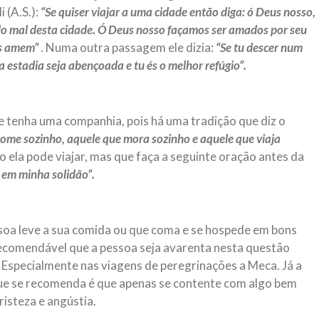
 (A.S.):
“Se quiser viajar a uma cidade então diga: ó Deus nosso,
o do mal desta cidade. Ó Deus nosso façamos ser amados por seu
os amem”
. Numa outra passagem ele dizia:
“Se tu descer num
 estadia seja abençoada e tu és o melhor refúgio”.
e tenha uma companhia, pois há uma tradição que diz o
ome sozinho, aquele que mora sozinho e aquele que viaja
ão ela pode viajar, mas que faça a seguinte oração antes da
 em minha solidão”.
oa leve a sua comida ou que coma e se hospede em bons
 recomendável que a pessoa seja avarenta nesta questão
 Especialmente nas viagens de peregrinações a Meca. Já a
que se recomenda é que apenas se contente com algo bem
isteza e angústia.