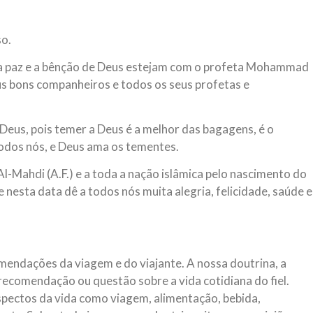
magnitude. Mais
Hejrita. Desejamos a todos os 
so.
NOTÍCIAS
ssein (A.S.)
3 DE JULHO DE 2014
e a paz e a bênção de Deus estejam com o profeta Mohammad
 Diante da data em que
Centro Islâmico no Bra
 seus bons companheiros e todos os seus profetas e
lmanos, o Imam Ali Ibn Al-
Relações Exteriores da
or “Zein Al-Ábidin” (Formosura
Na noite da quinta-feira, 03 de 
sede, em São Paulo, o ex-minist
us, pois temer a Deus é a melhor das bagagens, é o
do Irã, Sr. Kamal Kharrazi, que 
 todos nós, e Deus ama os tementes.
-Mahdi (A.F.) e a toda a nação islâmica pelo nascimento do
 nesta data dê a todos nós muita alegria, felicidade, saúde e
mendações da viagem e do viajante. A nossa doutrina, a
 recomendação ou questão sobre a vida cotidiana do fiel.
pectos da vida como viagem, alimentação, bebida,