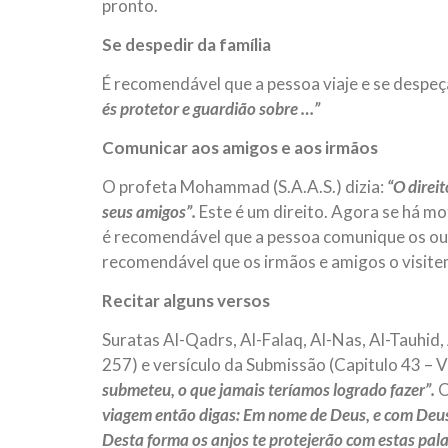
pronto.
Se despedir da família
É recomendável que a pessoa viaje e se despeça
és protetor e guardião sobre …”
Comunicar aos amigos e aos irmãos
O profeta Mohammad (S.A.A.S.) dizia:
“O direi
seus amigos”.
Este é um direito. Agora se há m
é recomendável que a pessoa comunique os out
recomendável que os irmãos e amigos o visite
Recitar alguns versos
Suratas Al-Qadrs, Al-Falaq, Al-Nas, Al-Tauhid, 
257) e versículo da Submissão (Capitulo 43 – V
submeteu, o que jamais teríamos logrado fazer”.
O
viagem então digas: Em nome de Deus, e com Deus
Desta forma os anjos te protejerão com estas pal