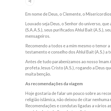
ter entrado numa guerra cultural e religiosa de 
Em nome de Deus, o Clemente, o Misericordio
10 DE NOVEMBRO DE 2013
Falecimento do Imam Ali Ibn Al-Hu
Louvado seja Deus, o Senhor do universo, qu
Em nome de Deus, o Clemente, o Misericordioso!
(S.A.A.S.), seus purificados Ahlul Bait (A.S.),
relembramos o martírio do quarto Imam dos muçu
Hussein Ibn Ali Ibn Abi Táleb (A.S.), conhecido p
mensageiros.
Recomendo a todos e a mim mesmo o temor a De
testamento e conselho dos Ahlul Bait (A.S.) a
Antes de tudo parabenizamos ao nosso Imam Al
profeta Jesus Cristo (A.S.), rogando a Deus que
muita benção.
As recomendações da viagem
Hoje gostaria de falar um pouco sobre as reco
religião islâmica, não deixou de citar nenhuma
Recomendações e condutas ligadas a vários as