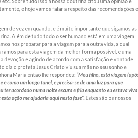
e etc. Sobre tudo isso a nossa doutrina citou uma opinião e
etamente, e hoje vamos falar a respeito das recomendações e
agem de vez em quando, e é muito importante que sigamos as
rina. Além de tudo todo o ser humano está em uma viagem
mos nos preparar para a viagem para a outra vida, a qual
paramos para esta viagem da melhor forma possível, e uma
m a devoção e agindo de acordo com a satisfação e vontade
 dia o profeta Jesus Cristo viu sua mãe no seu sonho e
enhora Maria então lhe respondeu:
“Meu filho, está viagem (apó
, e é como um longo túnel, e precisa-se de uma luz para que
 ter acordado numa noite escura e fria enquanto eu estava viva
 esta ação me ajudaria aqui nesta fase”.
Estes são os nossos