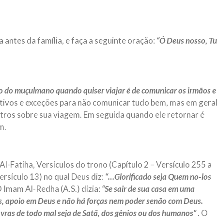
 antes da família, e faça a seguinte oração:
“Ó Deus nosso, Tu
to do muçulmano quando quiser viajar é de comunicar os irmãos e
otivos e exceções para não comunicar tudo bem, mas em gera
ros sobre sua viagem. Em seguida quando ele retornar é
m.
Al-Fatiha, Versículos do trono (Capítulo 2 – Versículo 255 a
ersículo 13) no qual Deus diz:
“…Glorificado seja Quem no-los
 Imam Al-Redha (A.S.) dizia:
“Se sair de sua casa em uma
, apoio em Deus e não há forças nem poder senão com Deus.
avras de todo mal seja de Satã, dos gênios ou dos humanos”
. O