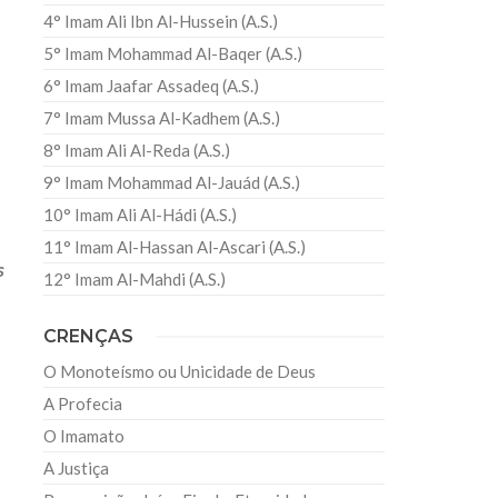
4° Imam Ali Ibn Al-Hussein (A.S.)
5° Imam Mohammad Al-Baqer (A.S.)
6° Imam Jaafar Assadeq (A.S.)
7° Imam Mussa Al-Kadhem (A.S.)
8° Imam Ali Al-Reda (A.S.)
9° Imam Mohammad Al-Jauád (A.S.)
10° Imam Ali Al-Hádi (A.S.)
11° Imam Al-Hassan Al-Ascari (A.S.)
s
12° Imam Al-Mahdi (A.S.)
CRENÇAS
O Monoteísmo ou Unicidade de Deus
A Profecia
O Imamato
A Justiça