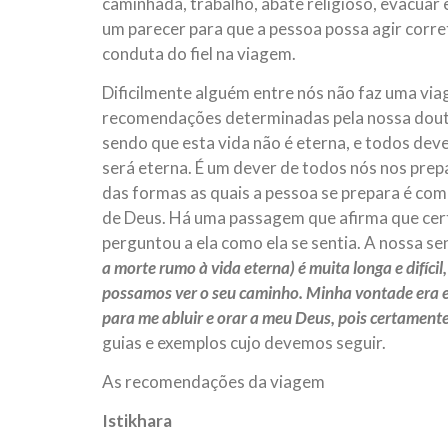
caminhada, trabalho, abate religioso, evacuar 
um parecer para que a pessoa possa agir corr
conduta do fiel na viagem.
Dificilmente alguém entre nós não faz uma vi
recomendações determinadas pela nossa dout
sendo que esta vida não é eterna, e todos deve
será eterna. É um dever de todos nós nos pre
das formas as quais a pessoa se prepara é co
de Deus. Há uma passagem que afirma que certo
perguntou a ela como ela se sentia. A nossa s
a morte rumo à vida eterna) é muita longa e difícil
possamos ver o seu caminho. Minha vontade era eu
para me abluir e orar a meu Deus, pois certamente
guias e exemplos cujo devemos seguir.
As recomendações da viagem
Istikhara