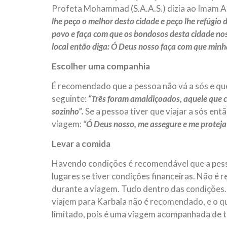
Profeta Mohammad (S.A.A.S.) dizia ao Imam Ali
lhe peço o melhor desta cidade e peço lhe refúgi
povo e faça com que os bondosos desta cidade n
local então diga: Ó Deus nosso faça com que minha
Escolher uma companhia
É recomendado que a pessoa não vá a sós e qu
seguinte:
“Três foram amaldiçoados, aquele que c
sozinho”.
Se a pessoa tiver que viajar a sós ent
viagem:
“Ó Deus nosso, me assegure e me proteja
Levar a comida
Havendo condições é recomendável que a pess
lugares se tiver condições financeiras. Não é
durante a viagem. Tudo dentro das condições.
viajem para Karbala não é recomendado, e o 
limitado, pois é uma viagem acompanhada de tr