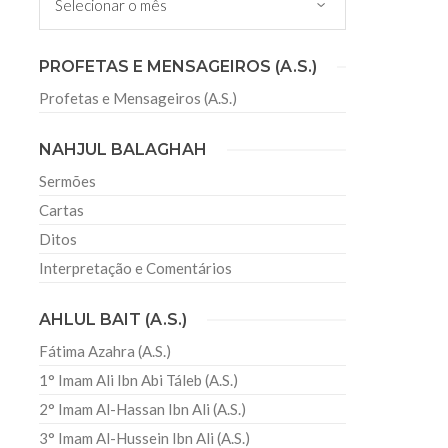
irmãos e irmãs um novo
PROFETAS E MENSAGEIROS (A.S.)
Profetas e Mensageiros (A.S.)
sil recebe o ex-ministro das
 República Islâmica do Irã
NAHJUL BALAGHAH
Abril, o Centro Islâmico no Brasil recebeu em sua
ro das Relações Exteriores da República Islâmica
Sermões
encontra-se visitando
Cartas
Ditos
Interpretação e Comentários
AHLUL BAIT (A.S.)
Fátima Azahra (A.S.)
1° Imam Ali Ibn Abi Táleb (A.S.)
2° Imam Al-Hassan Ibn Ali (A.S.)
3° Imam Al-Hussein Ibn Ali (A.S.)