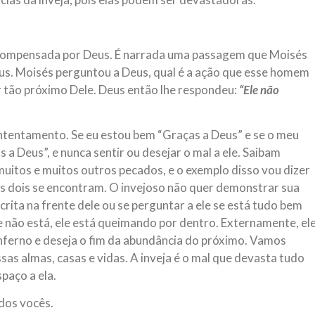
recompensada por Deus. É narrada uma passagem que Moisés
s. Moisés perguntou a Deus, qual é a ação que esse homem
r tão próximo Dele. Deus então lhe respondeu:
“Ele não
contentamento. Se eu estou bem “Graças a Deus” e se o meu
a Deus”, e nunca sentir ou desejar o mal a ele. Saibam
e muitos e muitos outros pecados, e o exemplo disso vou dizer
os dois se encontram. O invejoso não quer demonstrar sua
ócrita na frente dele ou se perguntar a ele se está tudo bem
 não está, ele está queimando por dentro. Externamente, el
nferno e deseja o fim da abundância do próximo. Vamos
sas almas, casas e vidas. A inveja é o mal que devasta tudo
paço a ela.
dos vocês.