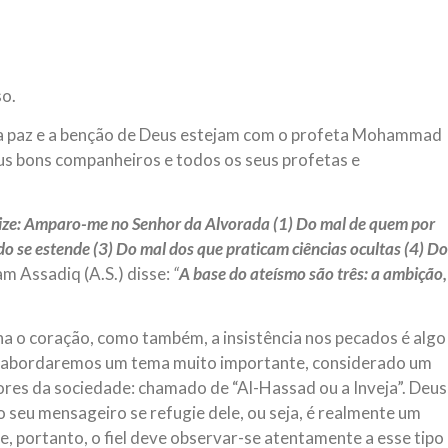
magnitude. Mais
Hejrita. Desejamos a todos os 
NOTÍCIAS
ssein (A.S.)
3 DE JULHO DE 2014
so.
 Diante da data em que
Centro Islâmico no Bra
lmanos, o Imam Ali Ibn Al-
e a paz e a benção de Deus estejam com o profeta Mohammad
Relações Exteriores da
or “Zein Al-Ábidin” (Formosura
 seus bons companheiros e todos os seus profetas e
Na noite da quinta-feira, 03 de 
sede, em São Paulo, o ex-minist
do Irã, Sr. Kamal Kharrazi, que 
ize: Amparo-me no Senhor da Alvorada (1) Do mal de quem por
do se estende (3) Do mal dos que praticam ciências ocultas (4) Do
m Assadiq (A.S.) disse:
“
A base do ateísmo são três: a ambição,
ina o coração, como também, a insistência nos pecados é algo
a abordaremos um tema muito importante, considerado um
res da sociedade: chamado de “Al-Hassad ou a Inveja”. Deus
 o seu mensageiro se refugie dele, ou seja, é realmente um
e, portanto, o fiel deve observar-se atentamente a esse tipo