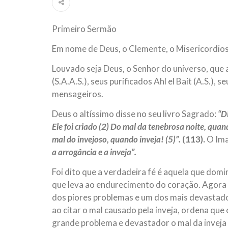
ter entrado numa guerra cultural e religiosa de 
Primeiro Sermão
10 DE NOVEMBRO DE 2013
Falecimento do Imam Ali Ibn Al-Hu
Em nome de Deus, o Clemente, o Misericordio
Em nome de Deus, o Clemente, o Misericordioso!
relembramos o martírio do quarto Imam dos muçu
Louvado seja Deus, o Senhor do universo, qu
Hussein Ibn Ali Ibn Abi Táleb (A.S.), conhecido p
(S.A.A.S.), seus purificados Ahl el Bait (A.S.),
mensageiros.
Deus o altíssimo disse no seu livro Sagrado:
“D
Ele foi criado (2) Do mal da tenebrosa noite, quan
mal do invejoso, quando inveja! (5)”.
(113).
O Ima
a arrogância e a inveja”.
Foi dito que a verdadeira fé é aquela que dom
que leva ao endurecimento do coração. Agor
dos piores problemas e um dos mais devastado
ao citar o mal causado pela inveja, ordena que
grande problema e devastador o mal da inveja 