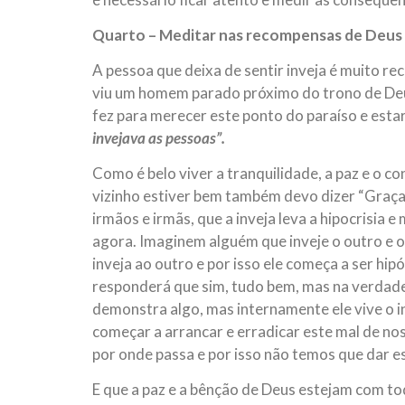
Quarto – Meditar nas recompensas de Deus
A pessoa que deixa de sentir inveja é muito 
viu um homem parado próximo do trono de Deu
fez para merecer este ponto do paraíso e esta
invejava as pessoas”.
Como é belo viver a tranquilidade, a paz e o 
vizinho estiver bem também devo dizer “Graças 
irmãos e irmãs, que a inveja leva a hipocrisia 
agora. Imaginem alguém que inveje o outro e 
inveja ao outro e por isso ele começa a ser hip
responderá que sim, tudo bem, mas na verdade
demonstra algo, mas internamente ele vive o i
começar a arrancar e erradicar este mal de nos
por onde passa e por isso não temos que dar es
E que a paz e a bênção de Deus estejam com to