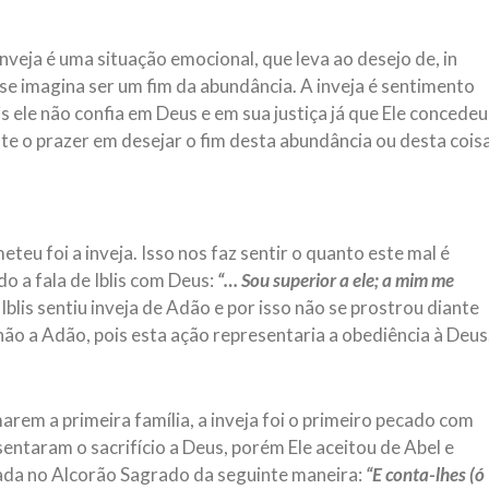
inveja é uma situação emocional, que leva ao desejo de, in
 se imagina ser um fim da abundância. A inveja é sentimento
 ele não confia em Deus e em sua justiça já que Ele concedeu
nte o prazer em desejar o fim desta abundância ou desta cois
eu foi a inveja. Isso nos faz sentir o quanto este mal é
o a fala de Iblis com Deus:
“… Sou superior a ele; a mim me
 Iblis sentiu inveja de Adão e por isso não se prostrou diante
 não a Adão, pois esta ação representaria a obediência à Deus
rem a primeira família, a inveja foi o primeiro pecado com
entaram o sacrifício a Deus, porém Ele aceitou de Abel e
atada no Alcorão Sagrado da seguinte maneira:
“E conta-lhes (ó