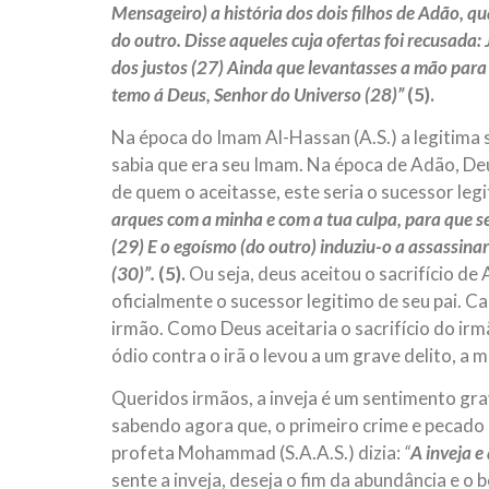
Mensageiro) a história dos dois filhos de Adão, q
do outro. Disse aqueles cuja ofertas foi recusada: 
dos justos (27)
Ainda que levantasses a mão para 
temo á Deus, Senhor do Universo (28)”
(5).
Na época do Imam Al-Hassan (A.S.) a legitima s
sabia que era seu Imam. Na época de Adão, Deu
de quem o aceitasse, este seria o sucessor leg
arques com a minha e com a tua culpa, para que se
(29) E o egoísmo (do outro) induziu-o a assassinar
(30)”.
(5).
Ou seja, deus aceitou o sacrifício de 
oficialmente o sucessor legitimo de seu pai. Ca
irmão. Como Deus aceitaria o sacrifício do irmã
ódio contra o irã o levou a um grave delito, a 
Queridos irmãos, a inveja é um sentimento gra
sabendo agora que, o primeiro crime e pecado 
profeta Mohammad (S.A.A.S.) dizia:
“
A
inveja e
sente a inveja, deseja o fim da abundância e 