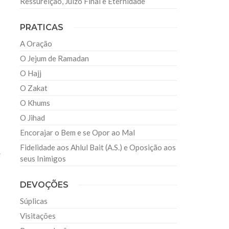
Ressureição, Juízo Final e Eternidade
PRATICAS
A Oração
O Jejum de Ramadan
O Hajj
O Zakat
O Khums
O Jihad
Encorajar o Bem e se Opor ao Mal
Fidelidade aos Ahlul Bait (A.S.) e Oposição aos
e
seus Inimigos
DEVOÇÕES
Súplicas
Visitações