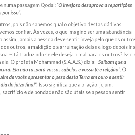
sse numa passagem Qodsi:
“
O
invejoso desaprova a repartições
 por isso”.
utros, pois não sabemos qual o objetivo destas dádivas
devemos confiar. Às vezes, o que imagino ser uma abundância
assim, jamais a pessoa deve sentir inveja pelo que os outro
s outros, a maldição e a arruinação delas e logo depois ir 
oa está traduzindo se ele deseja o mal para os outros? Isso 
 ele. O profeta Mohammad (S.A.A.S.) dizia:
“
Saibam que a
cará. Ela não raspará vossos cabelos e vossa fé e religião
”.
O
guém de vocês apresentar o peso desta Terra em ouro e sentir
ia do juízo final”.
Isso significa que a oração, jejum,
sacrifício e de bondade não são úteis se a pessoa sentir
ioso.