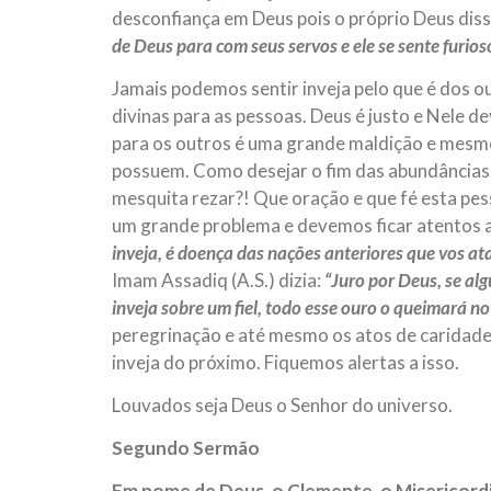
desconfiança em Deus pois o próprio Deus di
de Deus para com seus servos e ele se sente furioso
Jamais podemos sentir inveja pelo que é dos o
divinas para as pessoas. Deus é justo e Nele 
para os outros é uma grande maldição e mesmo 
possuem. Como desejar o fim das abundâncias do
mesquita rezar?! Que oração e que fé esta pess
um grande problema e devemos ficar atentos a
inveja, é doença das nações anteriores que vos ata
Imam Assadiq (A.S.) dizia:
“Juro por Deus, se al
inveja sobre um fiel, todo esse ouro o queimará no d
peregrinação e até mesmo os atos de caridade, 
inveja do próximo. Fiquemos alertas a isso.
Louvados seja Deus o Senhor do universo.
Segundo Sermão
Em nome de Deus, o Clemente, o Misericord