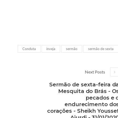
Conduta
inveja
sermão
sermão de sexta
Next Posts
Sermão de sexta-feira d
Mesquita do Brás - O
pecados e 
endurecimento do
corações - Sheikh Yousse
Ajurdi - 31/01/202