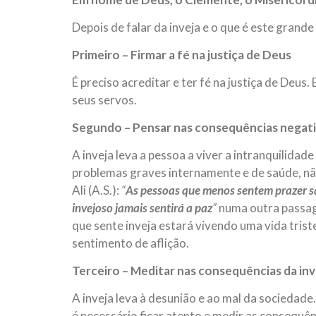
Depois de falar da inveja e o que é este grande
Primeiro – Firmar a fé na justiça de Deus
É preciso acreditar e ter fé na justiça de Deus.
seus servos.
Segundo – Pensar nas consequências negativ
A inveja leva a pessoa a viver a intranquilida
problemas graves internamente e de saúde, nã
Ali (A.S.):
“
As pessoas que menos sentem prazer sã
invejoso jamais sentirá a paz
”
numa outra passag
que sente inveja estará vivendo uma vida tris
sentimento de aflição.
Terceiro – Meditar nas consequências da inv
A inveja leva à desunião e ao mal da sociedade
é necessário ficar atento e medir as consequên