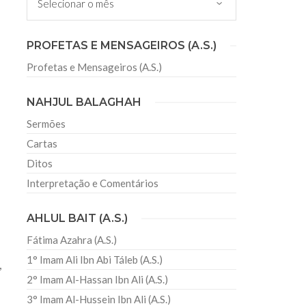
irmãos e irmãs um novo
PROFETAS E MENSAGEIROS (A.S.)
Profetas e Mensageiros (A.S.)
sil recebe o ex-ministro das
 República Islâmica do Irã
NAHJUL BALAGHAH
Abril, o Centro Islâmico no Brasil recebeu em sua
ro das Relações Exteriores da República Islâmica
Sermões
encontra-se visitando
Cartas
Ditos
Interpretação e Comentários
AHLUL BAIT (A.S.)
Fátima Azahra (A.S.)
1° Imam Ali Ibn Abi Táleb (A.S.)
,
2° Imam Al-Hassan Ibn Ali (A.S.)
3° Imam Al-Hussein Ibn Ali (A.S.)