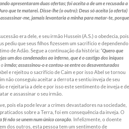
uando apresentaram duas ofertas; foi aceita a de um e recusada a
Juro que te matarei. Disse-lhe (o outro): Deus só aceita (a oferta)
assassinar-me, jamais levantaria a minha para matar-te, porque
ucessão era dele, e seu irmão Hussein (A.S.) o obedecia, pois
s pediu que seus filhos fizessem um sacrifício e dependendo
itimo de Adão. Segue a continuação da história:
“
Quero que
jas um dos condenados ao inferno, que é o castigo dos iníquos
o
irmão; assassinou-o e contou-se entre os desaventurados
Abel e rejeitou o sacrifício de Caim e por isso Abel se tornou
im não conseguiu aceitar a derrota e sentiu inveja de seu
o e rejeitaria a dele e por isso este sentimento de inveja e d
matar e assassinar o seu irmão.
ve, pois ela pode levar a crimes devastadores na sociedade,
praticados sobre a Terra, foi em consequência da inveja. O
 a fé não se unem num único coração
.
Infelizmente, o doente
o bem dos outros, esta pessoa tem um sentimento de