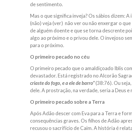
de sentimento.
Mas o que significa inveja? Os sábios dizem: A 
(não) veja (ver) não ver ou não enxergar o que
de alguém doente e que se torna descrente pois
algo ao próximo e o privou dele. O invejoso se
para o próximo.
O primeiro pecado no céu
O primeiro pecado que o amaldiçoado Iblis comet
devastador. Está registrado no Alcorão Sagrad
criaste do fogo, e a ele de barro”
(38:76). Ou seja,
dele. A prostração, na verdade, seria a Deus e
O primeiro pecado sobre a Terra
Após Adão descer com Eva para a Terra e forma
consequências graves. Os filhos de Adão apres
recusou o sacrifício de Caim. A história é rel