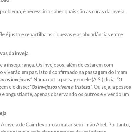
 problema, é necessário saber quais são as curas da inveja.
 Ele é justo e repartilha as riquezas e as abundâncias entre
as da inveja
de e a insegurança. Os invejosos, além de estarem com
o viverão em paz. Isto é confirmado na passagem do Imam
o os invejosos
”.
Numa outra passagem ele (A.S.) dizia:
“
O
em ele disse:
“
Os invejosos vivem a tristeza
”.
Ou seja, a pessoa
te e angustiante, apenas observando os outros e vivendo um
eja
. A inveja de Caim levou-o a matar seu irmão Abel. Portanto,
cias da inveja, pois elas podem ser devastadoras.