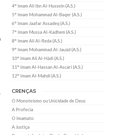
4° Imam Ali Ibn Al-Hussein (A.S.)
5° Imam Mohammad Al-Baqer (A.S.)
6° Imam Jaafar Assadeq (A.S.)
7° Imam Mussa Al-Kadhem (A.S.)
a
8° Imam Ali Al-Reda (A.S.)
9° Imam Mohammad Al-Jauád (A.S.)
10° Imam Ali Al-Hádi (A.S.)
11° Imam Al-Hassan Al-Ascari (A.S.)
12° Imam Al-Mahdi (A.S.)
CRENÇAS
.
O Monoteísmo ou Unicidade de Deus
A Profecia
O Imamato
A Justiça