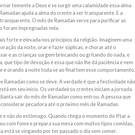
ornar temente a Deus e se surgir uma calamidade essa alma
Ramadan ajuda a alma do crente a ser transparente. E a
 transparente. O mês de Ramadan serve para purificar as
po foram impregnadas nela.
is forte e elevada nos princípios da religião. Imaginem uma
ação da noite, orar e fazer súplicas, e chorar até o
sar e as crianças surgem brincando ou gritando do nada, e
ita, que tipo de devoção é essa que não lhe dá paciência e nem
e e orando a noite toda se ao final tem esse comportamento
de Ramadan como se deve. A verdade é que a festividade nã
stá em seu início. Os verdadeiros crentes iniciam a jornada
adianta sair do mês de Ramadan como entrou. A pessoa que
 considerar pecadora até o próximo mês de Ramadan.
e e não do estômago. Quando chega o momento do Iftar a
sou com fome e prepara sua mesa com muitos tipos comidas,
la está se vingando por ter passado o dia sem comer.