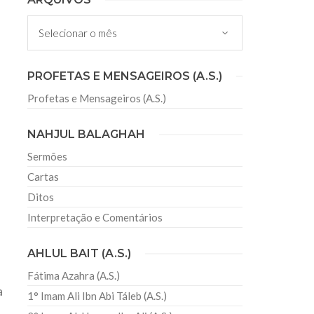
 Misericordioso! O Centro Islâmico no Brasil
Arquivos
ela chegada no ano novo muçulmano de 1435
irmãos e irmãs um novo
PROFETAS E MENSAGEIROS (A.S.)
Profetas e Mensageiros (A.S.)
sil recebe o ex-ministro das
 República Islâmica do Irã
NAHJUL BALAGHAH
Abril, o Centro Islâmico no Brasil recebeu em sua
ro das Relações Exteriores da República Islâmica
Sermões
encontra-se visitando
Cartas
Ditos
Interpretação e Comentários
AHLUL BAIT (A.S.)
Fátima Azahra (A.S.)
a
1° Imam Ali Ibn Abi Táleb (A.S.)