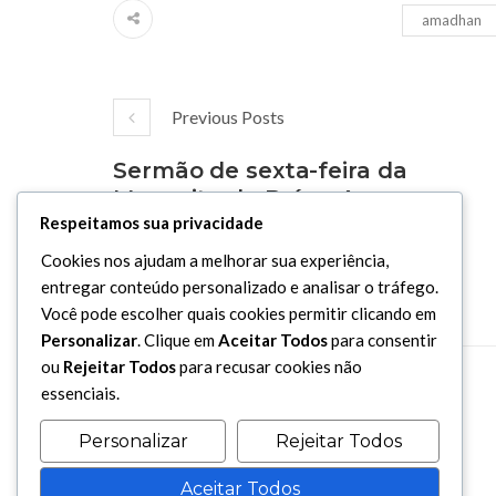
amadhan
Previous Posts
Sermão de sexta-feira da
Mesquita do Brás – A
oração é a melhor das
Respeitamos sua privacidade
ações – Sheikh Badri
Cookies nos ajudam a melhorar sua experiência,
Muawyiah – 26/04/2019
entregar conteúdo personalizado e analisar o tráfego.
Você pode escolher quais cookies permitir clicando em
Personalizar
. Clique em
Aceitar Todos
para consentir
ou
Rejeitar Todos
para recusar cookies não
essenciais.
Personalizar
Rejeitar Todos
Aceitar Todos