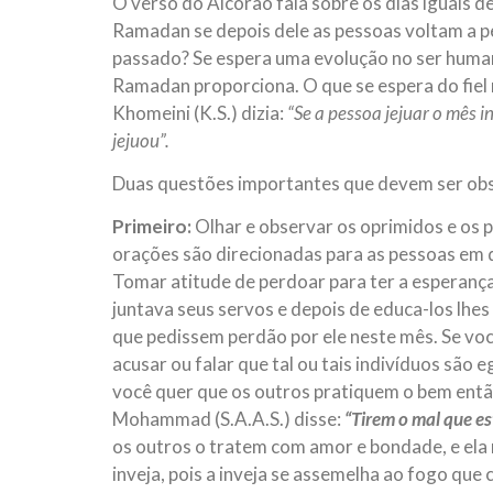
O verso do Alcorão fala sobre os dias iguais d
Ramadan se depois dele as pessoas voltam a p
passado? Se espera uma evolução no ser huma
Ramadan proporciona. O que se espera do fiel 
Khomeini (K.S.) dizia:
“S
e a pessoa jejuar o mês 
jejuou”.
Duas questões importantes que devem ser ob
Primeiro:
Olhar e observar os oprimidos e os 
orações são direcionadas para as pessoas em di
Tomar atitude de perdoar para ter a esperanç
juntava seus servos e depois de educa-los lhes
que pedissem perdão por ele neste mês. Se voc
acusar ou falar que tal ou tais indivíduos são 
você quer que os outros pratiquem o bem então
Mohammad (S.A.A.S.) disse:
“
Tirem o mal que es
os outros o tratem com amor e bondade, e ela
inveja, pois a inveja se assemelha ao fogo q