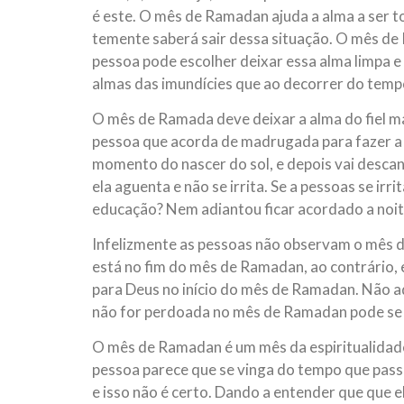
é este. O mês de Ramadan ajuda a alma a ser t
temente saberá sair dessa situação. O mês de 
pessoa pode escolher deixar essa alma limpa e
almas das imundícies que ao decorrer do tem
O mês de Ramada deve deixar a alma do fiel ma
pessoa que acorda de madrugada para fazer a or
momento do nascer do sol, e depois vai descan
ela aguenta e não se irrita. Se a pessoas se irr
educação? Nem adiantou ficar acordado a noit
Infelizmente as pessoas não observam o mês 
está no fim do mês de Ramadan, ao contrário, e
para Deus no início do mês de Ramadan. Não 
não for perdoada no mês de Ramadan pode se
O mês de Ramadan é um mês da espiritualidad
pessoa parece que se vinga do tempo que pas
e isso não é certo. Dando a entender que que e