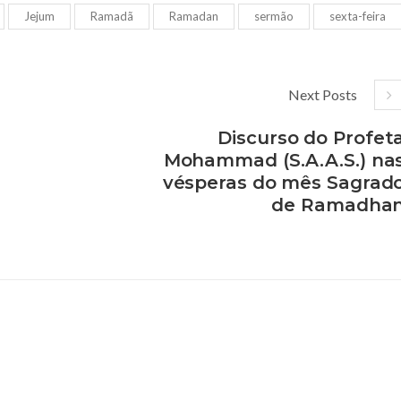
Jejum
Ramadã
Ramadan
sermão
sexta-feira
Next Posts
Discurso do Profet
Mohammad (S.A.A.S.) na
vésperas do mês Sagrad
de Ramadha