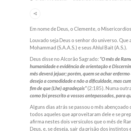
Por: Ahmad Dallal Tradução: Ahmad Ismail Ainda
morte e destruição que abalaram Nova York em 
ter entrado numa guerra cultural e religiosa de 
Em nome de Deus, o Clemente, o Misericordio
10 DE NOVEMBRO DE 2013
Falecimento do Imam Ali Ibn Al-Hu
Louvado seja Deus o senhor do universo. Que a
Em nome de Deus, o Clemente, o Misericordioso!
Mohammad (S.A.A.S.) e seus Ahlul Bait (A.S.).
relembramos o martírio do quarto Imam dos muçu
Hussein Ibn Ali Ibn Abi Táleb (A.S.), conhecido p
Deus disse no Alcorão Sagrado:
“O mês de Rama
humanidade e evidência de orientação e Discernim
mês deverá jejuar; porém, quem se achar enfermo
deseja a comodidade e não a dificuldade, mas cumpr
fim de que (Lhe) agradeçais”
(2:185). Numa outra
como foi prescrito a vossos antepassados, para q
Alguns dias atrás se passou o mês abençoado d
todos aqueles que aproveitaram dele e se pr
afirma nestes dois versículos que o mês de R
Deus, e, se deseja, sair da prisão dos instinto