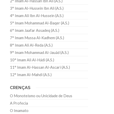
2° Imam Al-Hassan Ibn Ali (A.S.)
3° Imam Al-Hussein Ibn Ali (A.S.)
4° Imam Ali Ibn Al-Hussein (A.S.)
5° Imam Mohammad Al-Baqer (A.S.)
6° Imam Jaafar Assadeq (A.S.)
7° Imam Mussa Al-Kadhem (A.S.)
8° Imam Ali Al-Reda (A.S.)
9° Imam Mohammad Al-Jauád (A.S.)
.
10° Imam Ali Al-Hádi (A.S.)
11° Imam Al-Hassan Al-Ascari (A.S.)
o
12° Imam Al-Mahdi (A.S.)
CRENÇAS
O Monoteísmo ou Unicidade de Deus
A Profecia
O Imamato