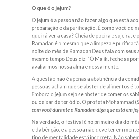
O que é o jejum?
O jejum é a pessoa não fazer algo que está a
preparação e da purificação. É como você dei
que irá ver a casa? Cheia de poeira e sujeira, e
Ramadan é o mesmo que a limpeza e purificaçã
noite do mês de Ramadan Deus fala com seus an
mesmo tempo Deus diz: “Ó Malik, feche as porta
avaliarmos nossa alma e nossa mente.
A questão não é apenas a abstinência da comida 
pessoas acham que se abster de alimentos é 
Embora o jejum seja se abster de comer os sá
ou deixar de ter ódio. O profeta Mohammad (S.
com você durante o Ramadan diga que está em jej
Na verdade, o festival é no primeiro dia do m
e da bênção, e a pessoa não deve ter em mente
tipo de mentalidade está incorreta. Não sab