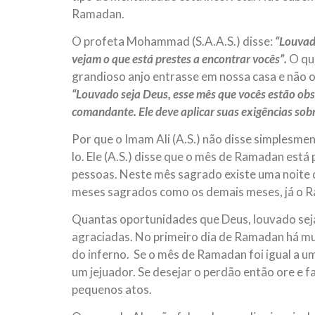
Ramadan.
O profeta Mohammad (S.A.A.S.) disse:
“
Louvado
vejam o que está prestes a encontrar vocês”.
O qu
grandioso anjo entrasse em nossa casa e não 
“
Louvado seja Deus, esse mês que vocês estão obs
comandante. Ele deve aplicar suas exigências sobr
Por que o Imam Ali (A.S.) não disse simplesm
lo. Ele (A.S.) disse que o mês de Ramadan está
pessoas. Neste mês sagrado existe uma noite q
meses sagrados como os demais meses, já o 
Quantas oportunidades que Deus, louvado seja
agraciadas. No primeiro dia de Ramadan há m
do inferno. Se o mês de Ramadan foi igual a 
um jejuador. Se desejar o perdão então ore e 
pequenos atos.