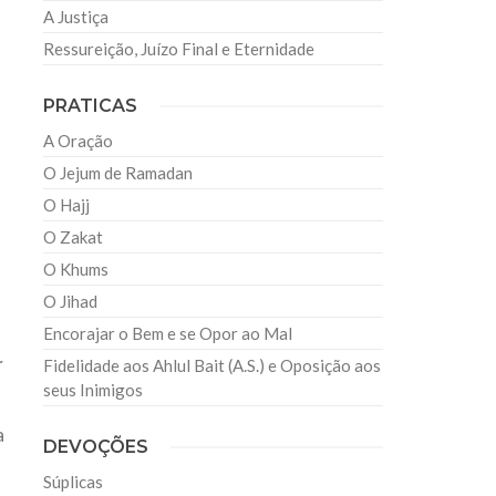
A Justiça
Ressureição, Juízo Final e Eternidade
PRATICAS
A Oração
O Jejum de Ramadan
O Hajj
O Zakat
O Khums
O Jihad
Encorajar o Bem e se Opor ao Mal
r
Fidelidade aos Ahlul Bait (A.S.) e Oposição aos
seus Inimigos
a
DEVOÇÕES
Súplicas