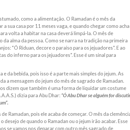
costumado, como a alimentação. O Ramadan é o mês da
xar a sua casa por 11 meses vaga, e quando chegar como acha
 para volta a habitar na casa deverá limpá-la. O mês de
o da alma da pessoa. Como se narra na tradição na primeira
jos: “Ó Riduan, decore o paraíso para os jejuadores”. E ao
s do inferno para os jejuadores”. Esse é um sinal para
e da bebida, pois isso é a parte mais simples do jejum. As
toda a mensagem do jejum do mês de sagrado de Ramadan.
bios dizem que também é uma forma de liquidar um costume
A.A.S.) dizia para Abu Dhar:
“
Ó Abu Dhar se alguém for discuti
um”.
ês de Ramadan, pois ele acaba de começar. O mês da clemênci
 o desejo de quando o Ramadan ou o jejum irão acabar. Esse
emos se vamos nos deparar com outro mês sagrado de