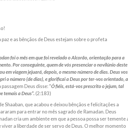
 aturdido pelas imagens de
Em nome de Deus, O Clemente, O
11 de setembro, o mundo parece
parabeniza a nação islâmica p
magnitude. Mais
Hejrita. Desejamos a todos os 
so!
NOTÍCIAS
ssein (A.S.)
3 DE JULHO DE 2014
 paz e as bênçãos de Deus estejam sobre o profeta
 Diante da data em que
Centro Islâmico no Bra
lmanos, o Imam Ali Ibn Al-
Relações Exteriores da
or “Zein Al-Ábidin” (Formosura
dan foi o mês em que foi revelado o Alcorão, orientação para a
Na noite da quinta-feira, 03 de 
sede, em São Paulo, o ex-minist
ento. Por conseguinte, quem de vós presenciar o novilúnio deste
do Irã, Sr. Kamal Kharrazi, que 
 ou em viagem jejuará, depois, o mesmo número de dias. Deus vos
i o número (de dias), e glorificai a Deus por ter-vos orientado, a
 passagem Deus disse: “
Ó fiéis, está-vos prescrito o jejum, tal
ue temais a Deus”.
(2:183)
e Shaaban, que acabou e deixou bênçãos e felicitações a
epararam para entrar no mês sagrado de Ramadan. Deus
amadan cria um ambiente em que a pessoa possa ser temente 
s e viver a liberdade de ser servo de Deus. O melhor momento