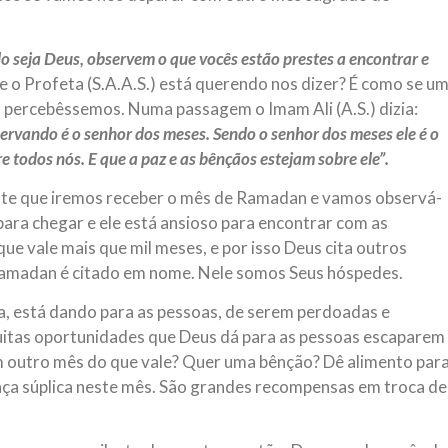
 seja Deus, observem o que vocês estão prestes a encontrar e
e o Profeta (S.A.A.S.) está querendo nos dizer? É como se u
o percebêssemos. Numa passagem o Imam Ali (A.S.) dizia:
ervando é o senhor dos meses. Sendo o senhor dos meses ele é o
e todos nós. E que a paz e as bênçãos estejam sobre ele”.
ente que iremos receber o mês de Ramadan e vamos observá-
 para chegar e ele está ansioso para encontrar com as
ue vale mais que mil meses, e por isso Deus cita outros
Ramadan é citado em nome. Nele somos Seus hóspedes.
, está dando para as pessoas, de serem perdoadas e
uitas oportunidades que Deus dá para as pessoas escaparem
um outro mês do que vale? Quer uma bênção? Dê alimento par
faça súplica neste mês. São grandes recompensas em troca de