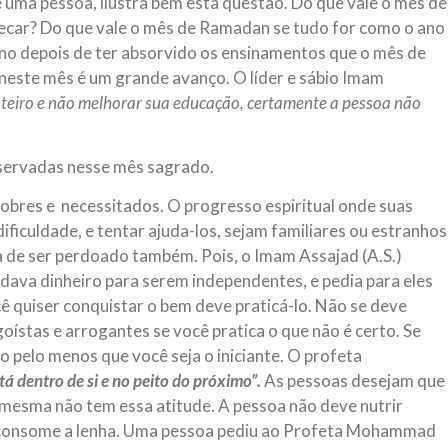
e uma pessoa, ilustra bem esta questão. Do que vale o mês de
ecar? Do que vale o mês de Ramadan se tudo for como o ano
no depois de ter absorvido os ensinamentos que o mês de
neste mês é um grande avanço. O líder e sábio Imam
inteiro e não melhorar sua educação, certamente a pessoa não
servadas nesse mês sagrado.
pobres e necessitados. O progresso espiritual onde suas
ficuldade, e tentar ajuda-los, sejam familiares ou estranhos
a de ser perdoado também. Pois, o Imam Assajad (A.S.)
 dava dinheiro para serem independentes, e pedia para eles
ê quiser conquistar o bem deve praticá-lo. Não se deve
egoístas e arrogantes se você pratica o que não é certo. Se
 pelo menos que você seja o iniciante. O profeta
tá dentro de si e no peito do próximo”.
As pessoas desejam que
 mesma não tem essa atitude. A pessoa não deve nutrir
ue consome a lenha. Uma pessoa pediu ao Profeta Mohammad