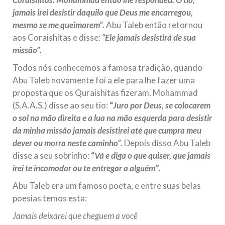
jamais irei desistir daquilo que Deus me encarregou,
mesmo se me queimarem”.
Abu Taleb então retornou
aos Coraishitas e disse:
“Ele jamais desistirá de sua
missão”.
Todos nós conhecemos a famosa tradição, quando
Abu Taleb novamente foi a ele para lhe fazer uma
proposta que os Quraishitas fizeram. Mohammad
(S.A.A.S.) disse ao seu tio:
“
Juro por Deus, se colocarem
o sol na mão direita e a lua na mão esquerda para desistir
da minha missão jamais desistirei até que cumpra meu
dever ou morra neste caminho”
.
Depois disso Abu Taleb
disse a seu sobrinho:
“
Vá e diga o que quiser, que jamais
irei te incomodar ou te entregar a alguém
”.
Abu Taleb era um famoso poeta, e entre suas belas
poesias temos esta:
Jamais deixarei que cheguem a você