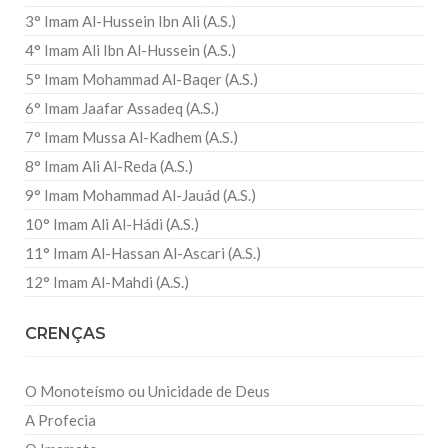
3° Imam Al-Hussein Ibn Ali (A.S.)
4° Imam Ali Ibn Al-Hussein (A.S.)
5° Imam Mohammad Al-Baqer (A.S.)
6° Imam Jaafar Assadeq (A.S.)
7° Imam Mussa Al-Kadhem (A.S.)
8° Imam Ali Al-Reda (A.S.)
9° Imam Mohammad Al-Jauád (A.S.)
10° Imam Ali Al-Hádi (A.S.)
11° Imam Al-Hassan Al-Ascari (A.S.)
12° Imam Al-Mahdi (A.S.)
CRENÇAS
O Monoteísmo ou Unicidade de Deus
A Profecia