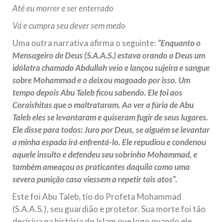
Até eu morrer e ser enterrado
Vá e cumpra seu dever sem medo
Uma outra narrativa afirma o seguinte:
“Enquanto o
Mensageiro de Deus (S.A.A.S.) estava orando a Deus um
idólatra chamado Abdullah veio e lançou sujeira e sangue
sobre Mohammad e o deixou magoado por isso. Um
tempo depois Abu Taleb ficou sabendo. Ele foi aos
Coraishitas que o maltrataram. Ao ver a fúria de Abu
Taleb eles se levantaram e quiseram fugir de seus lugares.
Ele disse para todos: Juro por Deus, se alguém se levantar
a minha espada irá enfrentá-lo. Ele repudiou e condenou
aquele insulto e defendeu seu sobrinho Mohammad, e
também ameaçou os praticantes daquilo como uma
severa punição caso viessem a repetir tais atos”.
Este foi Abu Taleb, tio do Profeta Mohammad
(S.A.A.S.), seu guardião e protetor. Sua morte foi tão
decisiva na história do Islam que logo quando ele