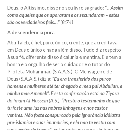
Na noite da quinta-feira, 03 de Abril, o Centro Islâmico no
Deus, o Altíssimo, disse no seu livro sagrado:
“…
Assim
Brasil recebeu em sua sede, em São Paulo, o ex-ministro das
Relações Exteriores da República Islâmica do Irã, Sr. Kamal
como aqueles que os apararam e os secundaram – estes
Kharrazi, que encontra-se visitando
são os verdadeiros fiéis…”
(8:74)
A descendência pura
Abu Taleb, é fiel, puro, único, crente, que acreditava
em Deus o único e nada além disso. Tudo diz respeito
à sua fé, diferente disso é calunia e mentira. Ele tem a
honra e o orgulho de ser o cuidador e o tutor do
Profeta Mohammad (S.A.A.S.). O Mensageiro de
Deus (S.A.A.S.) dizia:
“Eu era transferido dos puros
homens e mulheres até ter chegado a meu pai Abdullah, e
minha mãe Ameneh”.
E esta confirmação está na Ziyara
do Imam Al-Hussein (A.S.):
“Presto o testemunho de que
tu foste uma luz nas nobres linhagens e nos castos
ventres. Não foste conspurcado pela ignorância idólatra
pré-islâmica e suas imundícies, e ela não te vestiu com
suas
vestes de trevas”.
Estas nobres e puras linhagens