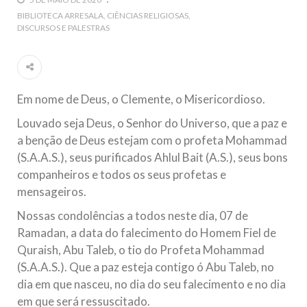
5 DE NOVEMBRO DE 2013
BIBLIOTECA ARRESALA
CIÊNCIAS RELIGIOSAS
DISCURSOS E PALESTRAS
Ano Novo Islâmico e Início de Muharam
Em nome de Deus, O Clemente, O Misericordioso! O Centro
Islâmico no Brasil parabeniza a nação islâmica pela chegada
no ano novo muçulmano de 1435 Hejrita. Desejamos a
todos os irmãos e irmãs um novo
Em nome de Deus, o Clemente, o Misericordioso.
10 DE NOVEMBRO DE 2013
Louvado seja Deus, o Senhor do Universo, que a paz e
Falecimento do Imam Ali Ibn Al-Hussein
a benção de Deus estejam com o profeta Mohammad
(A.S.)
(S.A.A.S.), seus purificados Ahlul Bait (A.S.), seus bons
Em nome de Deus, o Clemente, o Misericordioso! Diante da
data em que relembramos o martírio do quarto Imam dos
companheiros e todos os seus profetas e
muçulmanos, o Imam Ali Ibn Al-Hussein Ibn Ali Ibn Abi Táleb
(A.S.), conhecido por “Zein Al-Ábidin” (Formosura
mensageiros.
Nossas condolências a todos neste dia, 07 de
NOTÍCIAS
Ramadan, a data do falecimento do Homem Fiel de
Quraish, Abu Taleb, o tio do Profeta Mohammad
3 DE JULHO DE 2014
(S.A.A.S.). Que a paz esteja contigo ó Abu Taleb, no
Centro Islâmico no Brasil recebe o ex-
dia em que nasceu, no dia do seu falecimento e no dia
ministro das Relações Exteriores da
em que será ressuscitado.
República Islâmica do Irã