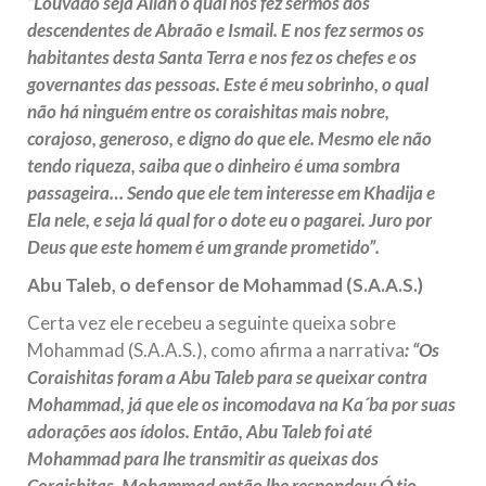
“Louvado seja Allah o qual nos fez sermos dos
descendentes de Abraão e Ismail. E nos fez sermos os
habitantes desta Santa Terra e nos fez os chefes e os
governantes das pessoas. Este é meu sobrinho, o qual
não há ninguém entre os coraishitas mais nobre,
corajoso, generoso, e digno do que ele. Mesmo ele não
tendo riqueza, saiba que o dinheiro é uma sombra
passageira… Sendo que ele tem interesse em Khadija e
Ela nele, e seja lá qual for o dote eu o pagarei. Juro por
Deus que este homem é um grande prometido”.
Abu Taleb, o defensor de Mohammad (S.A.A.S.)
Certa vez ele recebeu a seguinte queixa sobre
Mohammad (S.A.A.S.), como afirma a narrativa
: “Os
Coraishitas foram a Abu Taleb para se queixar contra
Mohammad, já que ele os incomodava na Ka´ba por suas
adorações aos ídolos. Então, Abu Taleb foi até
Mohammad para lhe transmitir as queixas dos
Coraishitas. Mohammad então lhe respondeu: Ó tio,