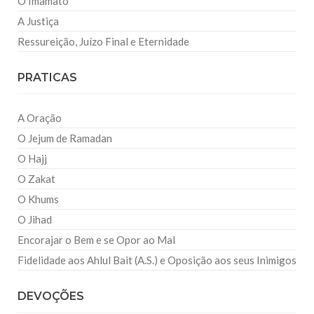
O Imamato
A Justiça
Ressureição, Juízo Final e Eternidade
PRATICAS
A Oração
O Jejum de Ramadan
O Hajj
O Zakat
O Khums
O Jihad
Encorajar o Bem e se Opor ao Mal
Fidelidade aos Ahlul Bait (A.S.) e Oposição aos seus Inimigos
DEVOÇÕES