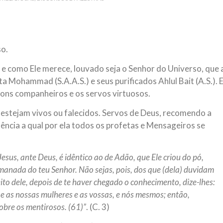
so.
 e como Ele merece, louvado seja o Senhor do Universo, que 
 Mohammad (S.A.A.S.) e seus purificados Ahlul Bait (A.S.). 
bons companheiros e os servos virtuosos.
, estejam vivos ou falecidos. Servos de Deus, recomendo a
ncia a qual por ela todos os profetas e Mensageiros se
esus, ante Deus, é idêntico ao de Adão, que Ele criou do pó,
e emanada do teu Senhor. Não sejas, pois, dos que (dela) duvidam
ito dele, depois de te haver chegado o conhecimento, dize-lhes:
e as nossas mulheres e as vossas, e nós mesmos; então,
bre os mentirosos. (61)”
. (C. 3)