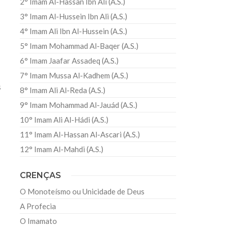
2° Imam Al-Hassan Ibn Ali (A.S.)
3° Imam Al-Hussein Ibn Ali (A.S.)
4° Imam Ali Ibn Al-Hussein (A.S.)
5° Imam Mohammad Al-Baqer (A.S.)
6° Imam Jaafar Assadeq (A.S.)
7° Imam Mussa Al-Kadhem (A.S.)
s
8° Imam Ali Al-Reda (A.S.)
9° Imam Mohammad Al-Jauád (A.S.)
10° Imam Ali Al-Hádi (A.S.)
11° Imam Al-Hassan Al-Ascari (A.S.)
12° Imam Al-Mahdi (A.S.)
CRENÇAS
O Monoteísmo ou Unicidade de Deus
A Profecia
O Imamato