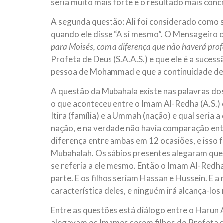
seria muito mais forte e o resultado mais conc
A segunda questão: Ali foi considerado como s
quando ele disse “A si mesmo”. O Mensageiro de
para Moisés, com a diferença que não haverá prof
Profeta de Deus (S.A.A.S.) e que ele é a sucess
pessoa de Mohammad e que a continuidade de 
A questão da Mubahala existe nas palavras dos 
o que aconteceu entre o Imam Al-Redha (A.S.) 
Itira (família) e a Ummah (nação) e qual seria a 
nação, e na verdade não havia comparação ent
diferença entre ambas em 12 ocasiões, e isso f
Mubahalah. Os sábios presentes alegaram que 
se referia a ele mesmo. Então o Imam Al-Redha (
parte. E os filhos seriam Hassan e Hussein. E 
característica deles, e ninguém irá alcança-los 
Entre as questões está diálogo entre o Harun
alegavam os Imames serem filhos do Profeta 