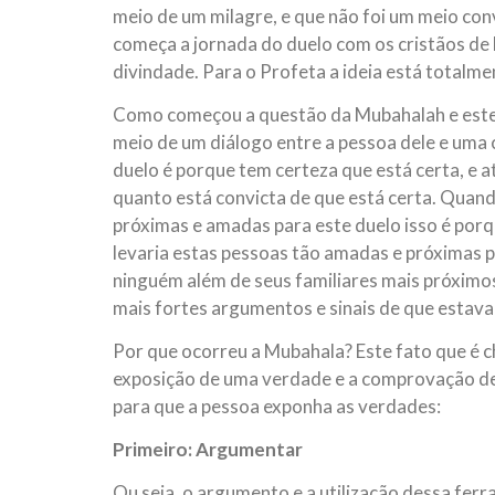
meio de um milagre, e que não foi um meio co
começa a jornada do duelo com os cristãos de 
divindade. Para o Profeta a ideia está totalmen
Como começou a questão da Mubahalah e este d
meio de um diálogo entre a pessoa dele e uma 
duelo é porque tem certeza que está certa, e a
quanto está convicta de que está certa. Quand
próximas e amadas para este duelo isso é porq
levaria estas pessoas tão amadas e próximas p
ninguém além de seus familiares mais próximos,
mais fortes argumentos e sinais de que estava
Por que ocorreu a Mubahala? Este fato que é 
exposição de uma verdade e a comprovação de 
para que a pessoa exponha as verdades:
Primeiro: Argumentar
Ou seja, o argumento e a utilização dessa fe