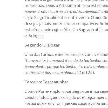
as pessoas. Deus o Altíssimo utilizou este me
houvesse nos céus e na Terra outras divindades a
seja, é algo totalmente controverso. O mundo n
desejos jamais poderiam ser compatíveis. Se h
este é um meio cujo o Alcorão Sagrado utiliz
e da lógica.
Segundo: Dialogar
Uma das formas e meios para provar a verdade
“Convoca (os humanos) à senda do teu Senhor com
benevolente, porque teu Senhor é o mais conheced
conhecedor dos encaminhados”
(16:125).
Terceiro: Testemunhar
Como? Por exemplo, você alega que é marcene
construindo alguma coisa do que alegar apenas
Foi porque eles viram que seu cajado virou um