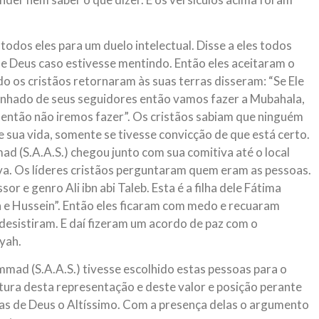
odos eles para um duelo intelectual. Disse a eles todos
de Deus caso estivesse mentindo. Então eles aceitaram o
o os cristãos retornaram às suas terras disseram: “Se Ele
nhado de seus seguidores então vamos fazer a Mubahala,
 então não iremos fazer”. Os cristãos sabiam que ninguém
 sua vida, somente se tivesse convicção de que está certo.
 (S.A.A.S.) chegou junto com sua comitiva até o local
a. Os líderes cristãos perguntaram quem eram as pessoas.
or e genro Ali ibn abi Taleb. Esta é a filha dele Fátima
an e Hussein”. Então eles ficaram com medo e recuaram
desistiram. E daí fizeram um acordo de paz com o
yah.
mad (S.A.A.S.) tivesse escolhido estas pessoas para o
ltura desta representação e deste valor e posição perante
mas de Deus o Altíssimo. Com a presença delas o argumento