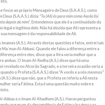
reto.
e fosse ao próprio Mensageiro de Deus (S.A.A.S.), como
 Deus (S.A.A.S.) dizia:
“Tu (Ali) és para mim como Aarão foi
eta depois de mim”.
Entendemos que ele é a continuidade do
ão legal e legítima dele. Não há dúvida que Ali representa a
sua mensagem é da responsabilidade de Ali.
Imames (A.S.). Através destas questões e fatos, entrei tais
e Ma´mun Al-Abbasi. Quando ele falou a diferença entre a
diferença entre eles, disse que a Itira seria melhor que a
re ambas. O Imam Al-Redha (A.S.) disse que há uma
oi revelado no Alcorão Sagrado, e a terceira ocasião seria a
quando o Profeta (S.A.A.S.) disse “A vocês e a nós mesmos”
A.S.) disse que não, que o Profeta se referiu a Ali nesta
a mulher seria Fátima. Esta é uma questão muito nobre e
nisto.
 Al-Abbas e o Imam Al-Khadhem (A.S.). Harun perguntou
sendo que eram da descendência de Fatima (na época os