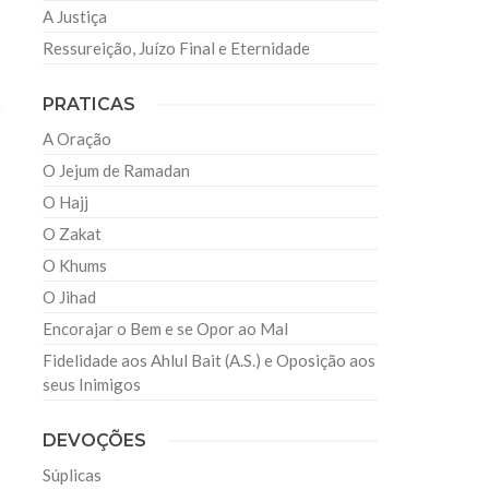
A Justiça
Ressureição, Juízo Final e Eternidade
PRATICAS
r
A Oração
O Jejum de Ramadan
O Hajj
O Zakat
O Khums
O Jihad
Encorajar o Bem e se Opor ao Mal
Fidelidade aos Ahlul Bait (A.S.) e Oposição aos
seus Inimigos
DEVOÇÕES
Súplicas