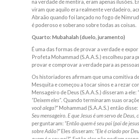
na verdade de mentira, eram apenas ilusões. E
viram que aquilo era realmente verdadeiro, a
Abraão quando foi lançado no fogo de Nimrud,
é poderoso e soberano sobre todas as coisas.
Quarto: Mubahalah (duelo, juramento)
É uma das formas de provar a verdade e expor 
Profeta Mohammad (S.A.A.S.) escolheu para pr
provar e comprovar a verdade para as pessoa
Os historiadores afirmam que uma comitiva de 
Mesquita e começou a tocar sinos e a rezar c
Mensageiro de Deus (S.A.A.S.) disseram a ele:
“Deixem eles”
. Quando terminaram suas orações
você alega?”
Mohammad (S.A.A.S.) então disse:
Seu mensageiro. E que Jesus é um servo de Deus, 
perguntaram:
“Então quem é seu pai (pai de jesus
sobre Adão?”
Eles disseram:
“Ele é criado por De
quem é o seu pai?”.
Então eles não podiam respon