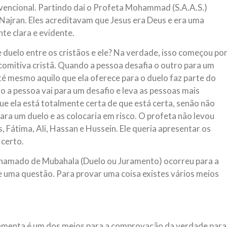
nvencional. Partindo daí o Profeta Mohammad (S.A.A.S.)
Najran. Eles acreditavam que Jesus era Deus e era uma
te clara e evidente.
uelo entre os cristãos e ele? Na verdade, isso começou po
comitiva cristã. Quando a pessoa desafia o outro para um
té mesmo aquilo que ela oferece para o duelo faz parte do
o a pessoa vai para um desafio e leva as pessoas mais
ue ela está totalmente certa de que está certa, senão não
ara um duelo e as colocaria em risco. O profeta não levou
 Fátima, Ali, Hassan e Hussein. Ele queria apresentar os
 certo.
chamado de Mubahala (Duelo ou Juramento) ocorreu para a
uma questão. Para provar uma coisa existes vários meios
rramenta é um dos meios para a comprovação da verdade para