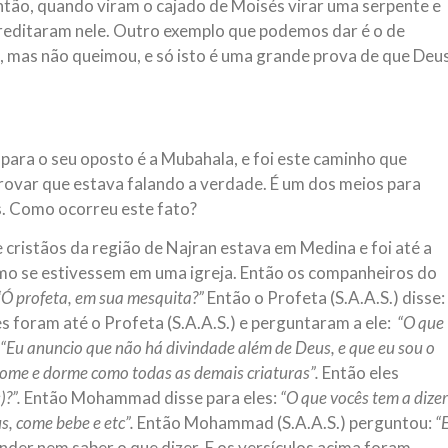
ntão, quando viram o cajado de Moisés virar uma serpente e
creditaram nele. Outro exemplo que podemos dar é o de
 mas não queimou, e só isto é uma grande prova de que Deu
para o seu oposto é a Mubahala, e foi este caminho que
ovar que estava falando a verdade. É um dos meios para
s. Como ocorreu este fato?
cristãos da região de Najran estava em Medina e foi até a
omo se estivessem em uma igreja. Então os companheiros do
“Ó profeta, em sua mesquita?”
Então o Profeta (S.A.A.S.) disse:
 foram até o Profeta (S.A.A.S.) e perguntaram a ele:
“O que
“Eu anuncio que não há divindade além de Deus, e que eu sou o
come e dorme como todas as demais criaturas”.
Então eles
)?”.
Então Mohammad disse para eles:
“O que vocês tem a dizer
us, come bebe e etc”.
Então Mohammad (S.A.A.S.) perguntou:
“
der nem saber o que dizer. E os versículos acima foram