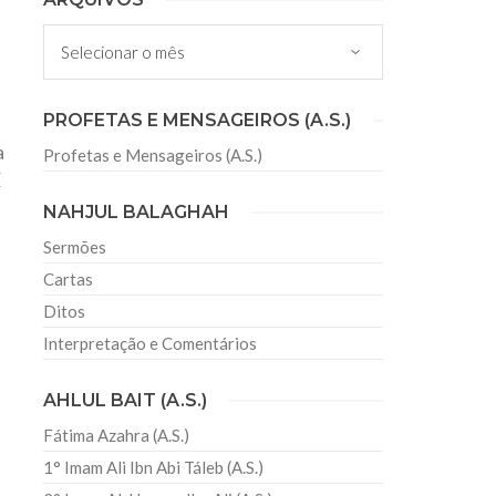
Arquivos
PROFETAS E MENSAGEIROS (A.S.)
a
Profetas e Mensageiros (A.S.)
E
NAHJUL BALAGHAH
Sermões
Cartas
Ditos
Interpretação e Comentários
AHLUL BAIT (A.S.)
Fátima Azahra (A.S.)
1° Imam Ali Ibn Abi Táleb (A.S.)