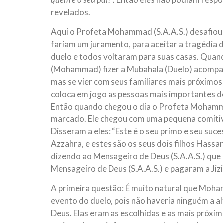
revelados.
Aqui o Profeta Mohammad (S.A.A.S.) desafiou t
fariam um juramento, para aceitar a tragédia 
duelo e todos voltaram para suas casas. Quand
(Mohammad) fizer a Mubahala (Duelo) acompa
mas se vier com seus familiares mais próximos
coloca em jogo as pessoas mais importantes de
Então quando chegou o dia o Profeta Mohammad
marcado. Ele chegou com uma pequena comitiv
Disseram a eles: “Este é o seu primo e seu sucess
Azzahra, e estes são os seus dois filhos Hass
dizendo ao Mensageiro de Deus (S.A.A.S.) que 
Mensageiro de Deus (S.A.A.S.) e pagaram a Jizi
A primeira questão: É muito natural que Moham
evento do duelo, pois não haveria ninguém a a
Deus. Elas eram as escolhidas e as mais próxi