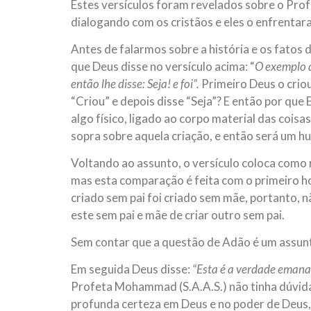
Estes versículos foram revelados sobre o Pro
dialogando com os cristãos e eles o enfrentara
Antes de falarmos sobre a história e os fatos
que Deus disse no versículo acima: “
O exemplo d
então lhe disse: Seja! e foi”.
Primeiro Deus o criou
“Criou” e depois disse “Seja”? E então por que E
algo físico, ligado ao corpo material das coisa
sopra sobre aquela criação, e então será um h
Voltando ao assunto, o versículo coloca como 
mas esta comparação é feita com o primeiro h
criado sem pai foi criado sem mãe, portanto, n
este sem pai e mãe de criar outro sem pai.
Sem contar que a questão de Adão é um assunt
Em seguida Deus disse:
“Esta é a verdade emanad
Profeta Mohammad (S.A.A.S.) não tinha dúvida
profunda certeza em Deus e no poder de Deus, 