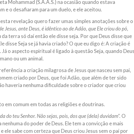
feta Mohammad (S.A.A.S.) na ocasião quando estava
m e o desafiaram para um duelo, e ele aceitou.
 desta revelação quero fazer umas simples anotações sobre o
e Jesus, ante Deus, é idêntico ao de Adão, que Ele criou do pó,
 da terra só daí então ele disse seja. Por que Deus disse que
le disse Seja se já havia criado? O que eu digo é: A criação é
s. Já o aspecto espiritual é ligado à questão Seja, quando Deu
umano ou um animal.
referência a criação milagrosa de Jesus que nasceu sem pai,
omem criado por Deus, que foi Adão, que além de ter sido
ão haveria nenhuma dificuldade sobre o criador que criou
o em comum em todas as religiões e doutrinas.
a do teu Senhor. Não sejas, pois, dos que (dela) duvidam”.
O
 nenhuma do poder de Deus. Ele tem a convicção e mais
e ele sabe com certeza que Deus criou Jesus sem o pai por