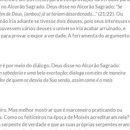
io no Alcorão Sagrado. Deus disse no Alcorão Sagrado:
“Se
lém de Deus, (ambos) já se teriam desordenado…”
(21:22). Ou
ão iria adiante se tivesse dois deuses, pois seus interesses 
ouvessem vários deuses o universo iria acabar arruinado, e
ou para provar e expor a verdade. A ferramenta do argumento
 é por meio do diálogo. Deus disse no Alcorão Sagrado:
 sabedoria e uma bela exortação; dialoga com eles de maneira
or de quem se desvia da Sua senda, assim como é o mais
iro. Mas melhor mostrar que é marceneiro praticando ou
. Como os feiticeiros na época de Moisés acreditaram nele?
a serpente de verdade e que as suas próprias serpentes eram