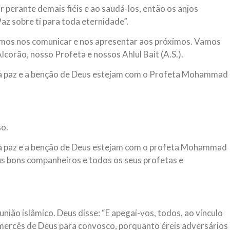
r perante demais fiéis e ao saudá-los, então os anjos
az sobre ti para toda eternidade”.
mos nos comunicar e nos apresentar aos próximos. Vamos
corão, nosso Profeta e nossos Ahlul Bait (A.S.).
e a paz e a benção de Deus estejam com o Profeta Mohammad
so.
e a paz e a benção de Deus estejam com o profeta Mohammad
 seus bons companheiros e todos os seus profetas e
nião islâmico. Deus disse: “E apegai-vos, todos, ao vínculo
 mercês de Deus para convosco, porquanto éreis adversários