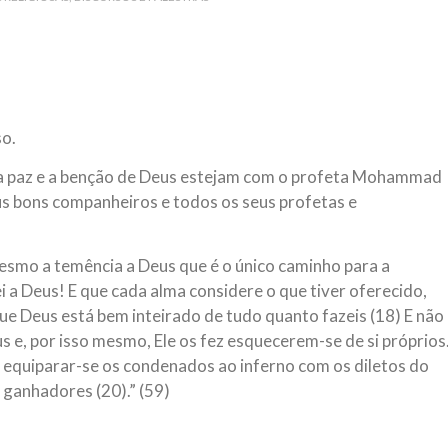
 aturdido pelas imagens de
Em nome de Deus, O Clemente, O
11 de setembro, o mundo parece
parabeniza a nação islâmica p
magnitude. Mais
Hejrita. Desejamos a todos os 
NOTÍCIAS
ssein (A.S.)
3 DE JULHO DE 2014
so.
 Diante da data em que
Centro Islâmico no Bra
lmanos, o Imam Ali Ibn Al-
e a paz e a benção de Deus estejam com o profeta Mohammad
Relações Exteriores da
or “Zein Al-Ábidin” (Formosura
 seus bons companheiros e todos os seus profetas e
Na noite da quinta-feira, 03 de 
sede, em São Paulo, o ex-minist
do Irã, Sr. Kamal Kharrazi, que 
smo a temência a Deus que é o único caminho para a
ei a Deus! E que cada alma considere o que tiver oferecido,
que Deus está bem inteirado de tudo quanto fazeis (18) E não
 e, por isso mesmo, Ele os fez esquecerem-se de si próprios
 equiparar-se os condenados ao inferno com os diletos do
 ganhadores (20).” (59)