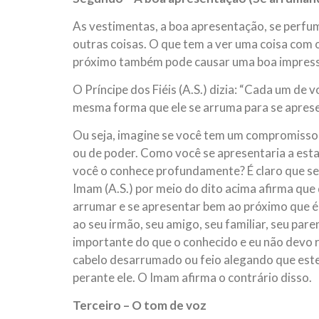
As vestimentas, a boa apresentação, se perfum
outras coisas. O que tem a ver uma coisa com 
próximo também pode causar uma boa impressã
O Príncipe dos Fiéis (A.S.) dizia: “Cada um de
mesma forma que ele se arruma para se aprese
Ou seja, imagine se você tem um compromiss
ou de poder. Como você se apresentaria a est
você o conhece profundamente? É claro que se
Imam (A.S.) por meio do dito acima afirma qu
arrumar e se apresentar bem ao próximo que 
ao seu irmão, seu amigo, seu familiar, seu par
importante do que o conhecido e eu não devo 
cabelo desarrumado ou feio alegando que est
perante ele. O Imam afirma o contrário disso.
Terceiro – O tom de voz