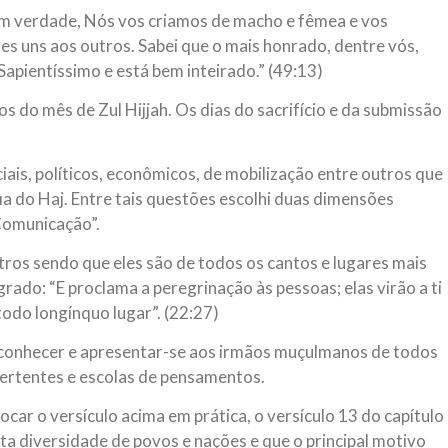
em verdade, Nós vos criamos de macho e fêmea e vos
es uns aos outros. Sabei que o mais honrado, dentre vós,
Sapientíssimo e está bem inteirado.” (49:13)
 do mês de Zul Hijjah. Os dias do sacrifício e da submissão
iais, políticos, econômicos, de mobilização entre outros que
ia do Haj. Entre tais questões escolhi duas dimensões
Comunicação”.
os sendo que eles são de todos os cantos e lugares mais
ado: “E proclama a peregrinação às pessoas; elas virão a ti
todo longínquo lugar”. (22:27)
e conhecer e apresentar-se aos irmãos muçulmanos de todos
vertentes e escolas de pensamentos.
car o versículo acima em prática, o versículo 13 do capítulo
sta diversidade de povos e nações e que o principal motivo