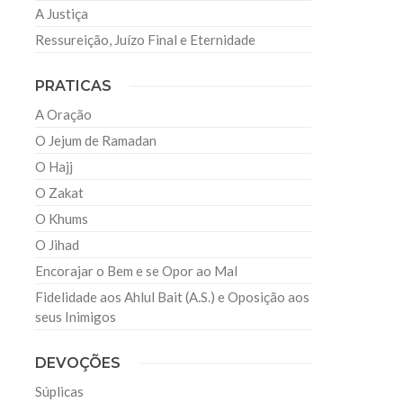
A Justiça
Ressureição, Juízo Final e Eternidade
PRATICAS
A Oração
O Jejum de Ramadan
O Hajj
O Zakat
O Khums
O Jihad
Encorajar o Bem e se Opor ao Mal
Fidelidade aos Ahlul Bait (A.S.) e Oposição aos
seus Inimigos
DEVOÇÕES
Súplicas