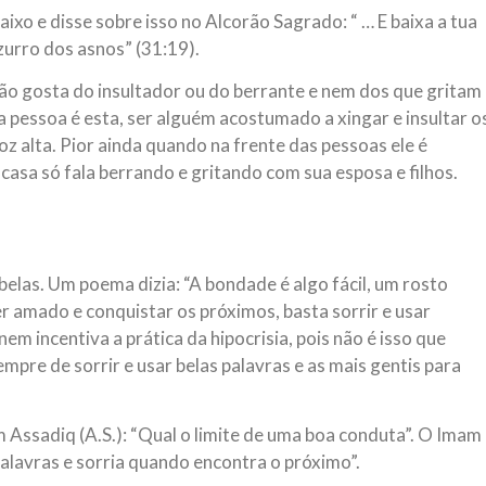
ixo e disse sobre isso no Alcorão Sagrado: “ … E baixa a tua
zurro dos asnos” (31:19).
não gosta do insultador ou do berrante e nem dos que gritam
a pessoa é esta, ser alguém acostumado a xingar e insultar o
z alta. Pior ainda quando na frente das pessoas ele é
asa só fala berrando e gritando com sua esposa e filhos.
belas. Um poema dizia: “A bondade é algo fácil, um rosto
 ser amado e conquistar os próximos, basta sorrir e usar
 nem incentiva a prática da hipocrisia, pois não é isso que
pre de sorrir e usar belas palavras e as mais gentis para
Assadiq (A.S.): “Qual o limite de uma boa conduta”. O Imam
 palavras e sorria quando encontra o próximo”.