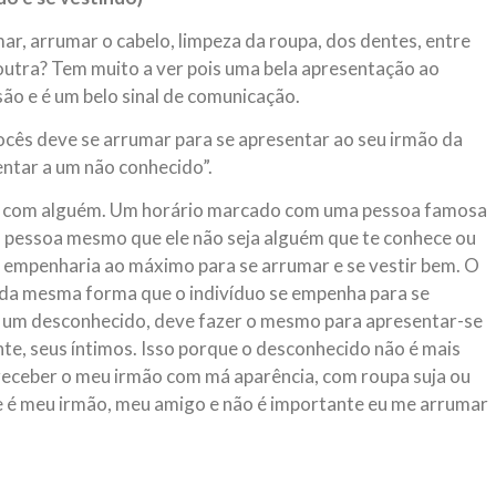
ar, arrumar o cabelo, limpeza da roupa, dos dentes, entre
outra? Tem muito a ver pois uma bela apresentação ao
o e é um belo sinal de comunicação.
 vocês deve se arrumar para se apresentar ao seu irmão da
ntar a um não conhecido”.
o com alguém. Um horário marcado com uma pessoa famosa
a pessoa mesmo que ele não seja alguém que te conhece ou
 empenharia ao máximo para se arrumar e se vestir bem. O
e da mesma forma que o indivíduo se empenha para se
é um desconhecido, deve fazer o mesmo para apresentar-se
ente, seus íntimos. Isso porque o desconhecido não é mais
receber o meu irmão com má aparência, com roupa suja ou
e é meu irmão, meu amigo e não é importante eu me arrumar