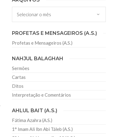
 Misericordioso! O Centro Islâmico no Brasil
Arquivos
ela chegada no ano novo muçulmano de 1435
irmãos e irmãs um novo
PROFETAS E MENSAGEIROS (A.S.)
Profetas e Mensageiros (A.S.)
sil recebe o ex-ministro das
 República Islâmica do Irã
NAHJUL BALAGHAH
Abril, o Centro Islâmico no Brasil recebeu em sua
ro das Relações Exteriores da República Islâmica
Sermões
encontra-se visitando
Cartas
Ditos
Interpretação e Comentários
.
AHLUL BAIT (A.S.)
Fátima Azahra (A.S.)
1° Imam Ali Ibn Abi Táleb (A.S.)