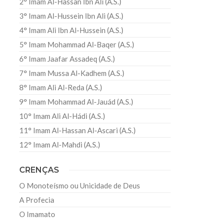
2° Imam Al-Hassan Ibn Ali (A.S.)
3° Imam Al-Hussein Ibn Ali (A.S.)
4° Imam Ali Ibn Al-Hussein (A.S.)
5° Imam Mohammad Al-Baqer (A.S.)
6° Imam Jaafar Assadeq (A.S.)
7° Imam Mussa Al-Kadhem (A.S.)
8° Imam Ali Al-Reda (A.S.)
9° Imam Mohammad Al-Jauád (A.S.)
10° Imam Ali Al-Hádi (A.S.)
11° Imam Al-Hassan Al-Ascari (A.S.)
12° Imam Al-Mahdi (A.S.)
CRENÇAS
O Monoteísmo ou Unicidade de Deus
A Profecia
O Imamato