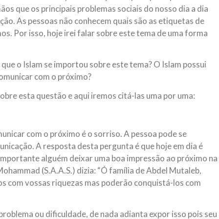
ãos que os principais problemas sociais do nosso dia a dia
ção. As pessoas não conhecem quais são as etiquetas de
. Por isso, hoje irei falar sobre este tema de uma forma
ue o Islam se importou sobre este tema? O Islam possui
comunicar com o próximo?
sobre esta questão e aqui iremos citá-las uma por uma:
unicar com o próximo é o sorriso. A pessoa pode se
municação. A resposta desta pergunta é que hoje em dia é
 importante alguém deixar uma boa impressão ao próximo na
ohammad (S.A.A.S.) dizia: “Ó família de Abdel Mutaleb,
os com vossas riquezas mas poderão conquistá-los com
problema ou dificuldade, de nada adianta expor isso pois seu