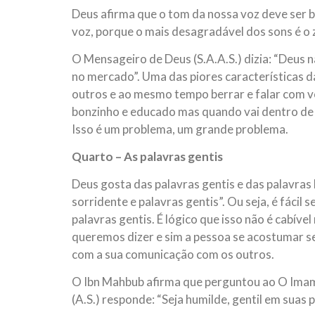
Deus afirma que o tom da nossa voz deve ser ba
voz, porque o mais desagradável dos sons é o 
O Mensageiro de Deus (S.A.A.S.) dizia: “Deus 
no mercado”. Uma das piores características d
outros e ao mesmo tempo berrar e falar com vo
bonzinho e educado mas quando vai dentro de c
Isso é um problema, um grande problema.
Quarto – As palavras gentis
Deus gosta das palavras gentis e das palavras 
sorridente e palavras gentis”. Ou seja, é fácil
palavras gentis. É lógico que isso não é cabível
queremos dizer e sim a pessoa se acostumar sem
com a sua comunicação com os outros.
O Ibn Mahbub afirma que perguntou ao O Imam 
(A.S.) responde: “Seja humilde, gentil em suas