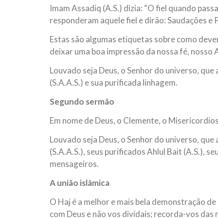
Imam Assadiq (A.S.) dizia: “O fiel quando passa
responderam aquele fiel e dirão: Saudações e P
Estas são algumas etiquetas sobre como deve
deixar uma boa impressão da nossa fé, nosso Al
Louvado seja Deus, o Senhor do universo, qu
(S.A.A.S.) e sua purificada linhagem.
Segundo sermão
Em nome de Deus, o Clemente, o Misericordio
Louvado seja Deus, o Senhor do universo, qu
(S.A.A.S.), seus purificados Ahlul Bait (A.S.),
mensageiros.
A união islâmica
O Haj é a melhor e mais bela demonstração de u
com Deus e não vos dividais; recorda-vos das