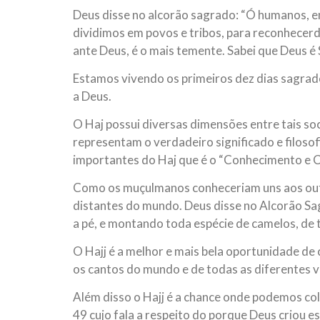
Deus disse no alcorão sagrado: “Ó humanos, 
dividimos em povos e tribos, para reconhecerd
ante Deus, é o mais temente. Sabei que Deus é 
Estamos vivendo os primeiros dez dias sagrados
a Deus.
O Haj possui diversas dimensões entre tais soc
representam o verdadeiro significado e filosof
importantes do Haj que é o “Conhecimento e 
Como os muçulmanos conheceriam uns aos outr
distantes do mundo. Deus disse no Alcorão Sagr
a pé, e montando toda espécie de camelos, de 
O Hajj é a melhor e mais bela oportunidade d
os cantos do mundo e de todas as diferentes 
Além disso o Hajj é a chance onde podemos colo
49 cujo fala a respeito do porque Deus criou e