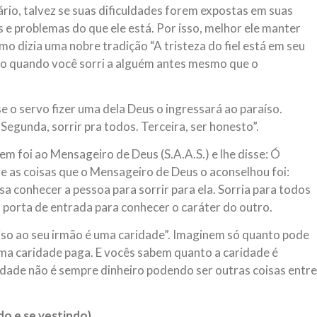
ário, talvez se suas dificuldades forem expostas em suas
s e problemas do que ele está. Por isso, melhor ele manter
mo dizia uma nobre tradição “A tristeza do fiel está em seu
elo quando você sorri a alguém antes mesmo que o
se o servo fizer uma dela Deus o ingressará ao paraíso.
egunda, sorrir pra todos. Terceira, ser honesto”.
 foi ao Mensageiro de Deus (S.A.A.S.) e lhe disse: Ó
e as coisas que o Mensageiro de Deus o aconselhou foi:
sa conhecer a pessoa para sorrir para ela. Sorria para todos
 porta de entrada para conhecer o caráter do outro.
iso ao seu irmão é uma caridade”. Imaginem só quanto pode
uma caridade paga. E vocês sabem quanto a caridade é
ade não é sempre dinheiro podendo ser outras coisas entre
o e se vestindo)