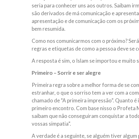
seria para conhecer uns aos outros. Saibam irm
são derivados de má comunicação e apresenta
apresentação e de comunicação com os próximos
bem resumida.
Como nos comunicarmos com o próximo? Será q
regras e etiquetas de como a pessoa deve se 
A resposta é sim, o Islam se importou e muito 
Primeiro – Sorrir e ser alegre
Primeira regra sobre a melhor forma de se com
estranhar, o que o sorriso tem a ver com a co
chamado de “A primeira impressão”. Quanto é
primeiro encontro. Com base nisso o Profeta M
saibam que não conseguiram conquistar a tod
vossas simpatia”.
A verdade é a seguinte, se alguém tiver algum 