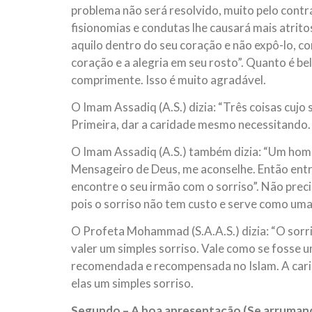
problema não será resolvido, muito pelo contr
fisionomias e condutas lhe causará mais atrito
aquilo dentro do seu coração e não expô-lo, co
coração e a alegria em seu rosto”. Quanto é b
comprimente. Isso é muito agradável.
O Imam Assadiq (A.S.) dizia: “Três coisas cujo 
Primeira, dar a caridade mesmo necessitando. S
O Imam Assadiq (A.S.) também dizia: “Um homem
Mensageiro de Deus, me aconselhe. Então entr
encontre o seu irmão com o sorriso”. Não preci
pois o sorriso não tem custo e serve como uma
O Profeta Mohammad (S.A.A.S.) dizia: “O sorr
valer um simples sorriso. Vale como se fosse 
recomendada e recompensada no Islam. A carid
elas um simples sorriso.
Segundo – A boa apresentação (Se arrumand