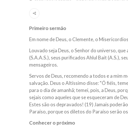
Por: Ahmad Dallal Tradução: Ahmad Ismail Ainda
morte e destruição que abalaram Nova York em 
ter entrado numa guerra cultural e religiosa de 
Primeiro sermão
10 DE NOVEMBRO DE 2013
Falecimento do Imam Ali Ibn Al-Hu
Em nome de Deus, o Clemente, o Misericordio
Em nome de Deus, o Clemente, o Misericordioso!
relembramos o martírio do quarto Imam dos muçu
Louvado seja Deus, o Senhor do universo, qu
Hussein Ibn Ali Ibn Abi Táleb (A.S.), conhecido p
(S.A.A.S.), seus purificados Ahlul Bait (A.S.),
mensageiros.
Servos de Deus, recomendo a todos e a mim me
salvação. Deus o Altíssimo disse: “Ó fiéis, tem
para o dia de amanhã; temei, pois, a Deus, por
sejais como aqueles que se esqueceram de Deus
Estes são os depravados! (19) Jamais poderão
Paraíso, porque os diletos do Paraíso serão os
Conhecer o próximo