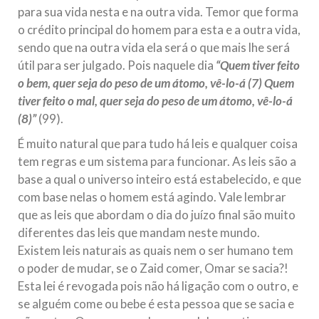
para sua vida nesta e na outra vida. Temor que forma
Na noite da quinta-feira, 03 de Abril, o Centro Islâmico no
Brasil recebeu em sua sede, em São Paulo, o ex-ministro das
o crédito principal do homem para esta e a outra vida,
Relações Exteriores da República Islâmica do Irã, Sr. Kamal
Kharrazi, que encontra-se visitando
sendo que na outra vida ela será o que mais lhe será
útil para ser julgado. Pois naquele dia
“Quem tiver feito
o bem, quer seja do peso de um átomo, vê-lo-á (7) Quem
tiver feito o mal, quer seja do peso de um átomo, vê-lo-á
(8)”
(99).
É muito natural que para tudo há leis e qualquer coisa
tem regras e um sistema para funcionar. As leis são a
base a qual o universo inteiro está estabelecido, e que
com base nelas o homem está agindo. Vale lembrar
que as leis que abordam o dia do juízo final são muito
diferentes das leis que mandam neste mundo.
Existem leis naturais as quais nem o ser humano tem
o poder de mudar, se o Zaid comer, Omar se sacia?!
Esta lei é revogada pois não há ligação com o outro, e
se alguém come ou bebe é esta pessoa que se sacia e