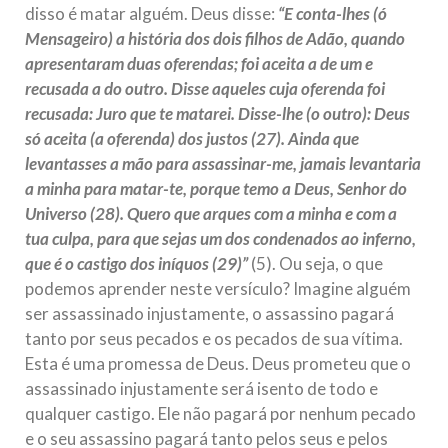
disso é matar alguém. Deus disse:
“E conta-lhes (ó
Mensageiro) a história dos dois filhos de Adão, quando
apresentaram duas oferendas; foi aceita a de um e
recusada a do outro. Disse aqueles cuja oferenda foi
recusada: Juro que te matarei. Disse-lhe (o outro): Deus
só aceita (a oferenda) dos justos (27). Ainda que
levantasses a mão para assassinar-me, jamais levantaria
a minha para matar-te, porque temo a Deus, Senhor do
Universo (28). Quero que arques com a minha e com a
tua culpa, para que sejas um dos condenados ao inferno,
que é o castigo dos iníquos (29)”
(5). Ou seja, o que
podemos aprender neste versículo? Imagine alguém
ser assassinado injustamente, o assassino pagará
tanto por seus pecados e os pecados de sua vítima.
Esta é uma promessa de Deus. Deus prometeu que o
assassinado injustamente será isento de todo e
qualquer castigo. Ele não pagará por nenhum pecado
e o seu assassino pagará tanto pelos seus e pelos