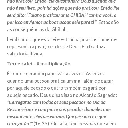
não praticou. Então, ela questionará Deus dizendo que
não é seu livro, pois há ações que não praticou. Então lhe
será dito: “Fulano praticou uma GHIBAH contra você, e
por isso enviamos as boas ações dele para ti ”.
Estas são
as consequências da Ghibah.
Lembrando que esta lei é estranha, mas certamente
representa a justiça e a lei de Deus. Ela traduz a
sabedoria divina.
Terceira lei – A multiplicação
É como copiar um papel várias vezes. As vezes
quando uma pessoa pratica um mal, além de pagar
por aquele pecado o outro também pagará por
aquele pecado. Deus disse isso no Alcorão Sagrado:
“Carregarão com todos os seus pecados no Dia da
Ressurreição, e com parte dos pecados daqueles que,
nesciamente, eles desviaram. Que péssimo é o que
carregarão!”
(16:25). Ou seja, tem pessoas que além