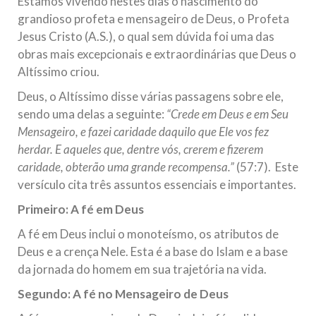
Estamos vivendo nestes dias o nascimento do
Na noite da quinta-feira, 03 de Abril, o Centro Islâmico no
grandioso profeta e mensageiro de Deus, o Profeta
Brasil recebeu em sua sede, em São Paulo, o ex-ministro das
Relações Exteriores da República Islâmica do Irã, Sr. Kamal
Jesus Cristo (A.S.), o qual sem dúvida foi uma das
Kharrazi, que encontra-se visitando
obras mais excepcionais e extraordinárias que Deus o
Altíssimo criou.
Deus, o Altíssimo disse várias passagens sobre ele,
sendo uma delas a seguinte:
“Crede em Deus e em Seu
Mensageiro, e fazei caridade daquilo que Ele vos fez
herdar. E aqueles que, dentre vós, crerem e fizerem
caridade, obterão uma grande recompensa.”
(57:7). Este
versículo cita três assuntos essenciais e importantes.
Primeiro: A fé em Deus
A fé em Deus inclui o monoteísmo, os atributos de
Deus e a crença Nele. Esta é a base do Islam e a base
da jornada do homem em sua trajetória na vida.
Segundo: A fé no Mensageiro de Deus