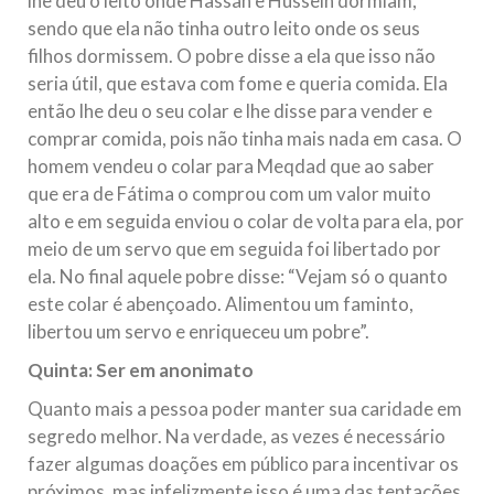
lhe deu o leito onde Hassan e Hussein dormiam,
sendo que ela não tinha outro leito onde os seus
filhos dormissem. O pobre disse a ela que isso não
seria útil, que estava com fome e queria comida. Ela
então lhe deu o seu colar e lhe disse para vender e
comprar comida, pois não tinha mais nada em casa. O
homem vendeu o colar para Meqdad que ao saber
que era de Fátima o comprou com um valor muito
alto e em seguida enviou o colar de volta para ela, por
meio de um servo que em seguida foi libertado por
ela. No final aquele pobre disse: “Vejam só o quanto
este colar é abençoado. Alimentou um faminto,
libertou um servo e enriqueceu um pobre”.
Quinta: Ser em anonimato
Quanto mais a pessoa poder manter sua caridade em
segredo melhor. Na verdade, as vezes é necessário
fazer algumas doações em público para incentivar os
próximos, mas infelizmente isso é uma das tentações