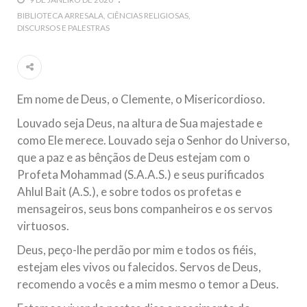
5 DE NOVEMBRO DE 2013
BIBLIOTECA ARRESALA
CIÊNCIAS RELIGIOSAS
DISCURSOS E PALESTRAS
Ano Novo Islâmico e Início de Muharam
Em nome de Deus, O Clemente, O Misericordioso! O Centro
Islâmico no Brasil parabeniza a nação islâmica pela chegada
no ano novo muçulmano de 1435 Hejrita. Desejamos a
todos os irmãos e irmãs um novo
Em nome de Deus, o Clemente, o Misericordioso.
10 DE NOVEMBRO DE 2013
Louvado seja Deus, na altura de Sua majestade e
Falecimento do Imam Ali Ibn Al-Hussein
como Ele merece. Louvado seja o Senhor do Universo,
(A.S.)
que a paz e as bênçãos de Deus estejam com o
Em nome de Deus, o Clemente, o Misericordioso! Diante da
data em que relembramos o martírio do quarto Imam dos
Profeta Mohammad (S.A.A.S.) e seus purificados
muçulmanos, o Imam Ali Ibn Al-Hussein Ibn Ali Ibn Abi Táleb
(A.S.), conhecido por “Zein Al-Ábidin” (Formosura
Ahlul Bait (A.S.), e sobre todos os profetas e
mensageiros, seus bons companheiros e os servos
NOTÍCIAS
virtuosos.
Deus, peço-lhe perdão por mim e todos os fiéis,
3 DE JULHO DE 2014
estejam eles vivos ou falecidos. Servos de Deus,
Centro Islâmico no Brasil recebe o ex-
recomendo a vocês e a mim mesmo o temor a Deus.
ministro das Relações Exteriores da
República Islâmica do Irã