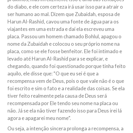
do diabo, e ele com certeza irá usar isso para atrair o
ser humano ao mal. Dizem que Zubaidah, esposa de
Harun Al-Rashid, cavou uma fonte de água para os
viajantes em uma estrada e daí ela escreveu uma
placa. Passou um homem chamado Bohlul, apagou o
nome da Zubaidah e colocou o seu próprio nome na
placa, como se ele fosse benfeitor. Ele foi intimado e
levado até Harun Al-Rashid para se explicar, e
chegando, quando foi questionado porque tinha feito
aquilo, ele disse que: “O que eu sei é que a
recompensa vem de Deus, pois o que vale não é o que
foi escrito e sim o fato e a realidade das coisas. Se ela
tiver feito realmente pela causa de Deus será
recompensada por Ele tendo seu nome na placa ou
não. Já se ela não tiver fazendo isso para Deus irei lá
agora e apagarei meu nome”.
Ou seja, a intenção sincera prolonga a recompensa, a