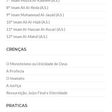
7° Imam Mussa Al-Kadhem (A.S.)
8° Imam Ali Al-Reda (A.S.)
9° Imam Mohammad Al-Jauád (A.S.)
10° Imam Ali Al-Hádi (A.S.)
11° Imam Al-Hassan Al-Ascari (A.S.)
12° Imam Al-Mahdi (A.S.)
CRENÇAS
O Monoteísmo ou Unicidade de Deus
A Profecia
O Imamato
A Justiça
Ressureição, Juízo Final e Eternidade
PRATICAS