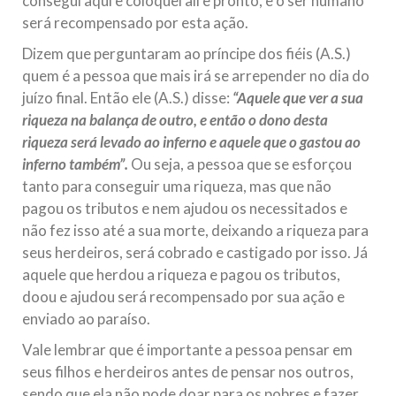
consegui aqui e coloquei ali e pronto, e o ser humano
será recompensado por esta ação.
Dizem que perguntaram ao príncipe dos fiéis (A.S.)
quem é a pessoa que mais irá se arrepender no dia do
juízo final. Então ele (A.S.) disse:
“Aquele que ver a sua
riqueza na balança de outro, e então o dono desta
riqueza será levado ao inferno e aquele que o gastou ao
inferno também”.
Ou seja, a pessoa que se esforçou
tanto para conseguir uma riqueza, mas que não
pagou os tributos e nem ajudou os necessitados e
não fez isso até a sua morte, deixando a riqueza para
seus herdeiros, será cobrado e castigado por isso. Já
aquele que herdou a riqueza e pagou os tributos,
doou e ajudou será recompensado por sua ação e
enviado ao paraíso.
Vale lembrar que é importante a pessoa pensar em
seus filhos e herdeiros antes de pensar nos outros,
sendo que ela não pode doar para os pobres e fazer