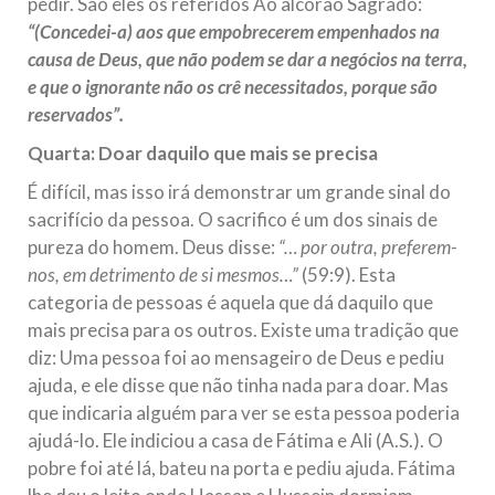
pedir. São eles os referidos Ao alcorão Sagrado:
“(Concedei-a) aos que empobrecerem empenhados na
causa de Deus, que não podem se dar a negócios na terra,
e que o ignorante não os crê necessitados, porque são
reservados”.
Quarta: Doar daquilo que mais se precisa
É difícil, mas isso irá demonstrar um grande sinal do
sacrifício da pessoa. O sacrifico é um dos sinais de
pureza do homem. Deus disse:
“… por outra, preferem-
nos, em detrimento de si mesmos…”
(59:9). Esta
categoria de pessoas é aquela que dá daquilo que
mais precisa para os outros. Existe uma tradição que
diz: Uma pessoa foi ao mensageiro de Deus e pediu
ajuda, e ele disse que não tinha nada para doar. Mas
que indicaria alguém para ver se esta pessoa poderia
ajudá-lo. Ele indiciou a casa de Fátima e Ali (A.S.). O
pobre foi até lá, bateu na porta e pediu ajuda. Fátima