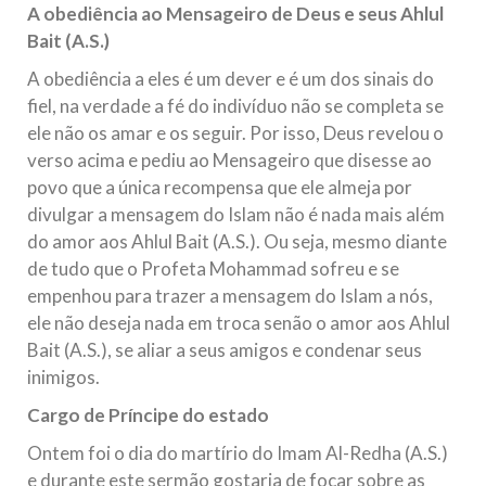
A obediência ao Mensageiro de Deus e seus Ahlul
Relações Exteriores da República Islâmica do Irã, Sr. Kamal
Kharrazi, que encontra-se visitando
Bait (A.S.)
A obediência a eles é um dever e é um dos sinais do
fiel, na verdade a fé do indivíduo não se completa se
ele não os amar e os seguir. Por isso, Deus revelou o
verso acima e pediu ao Mensageiro que disesse ao
povo que a única recompensa que ele almeja por
divulgar a mensagem do Islam não é nada mais além
do amor aos Ahlul Bait (A.S.). Ou seja, mesmo diante
de tudo que o Profeta Mohammad sofreu e se
empenhou para trazer a mensagem do Islam a nós,
ele não deseja nada em troca senão o amor aos Ahlul
Bait (A.S.), se aliar a seus amigos e condenar seus
inimigos.
Cargo de Príncipe do estado
Ontem foi o dia do martírio do Imam Al-Redha (A.S.)
e durante este sermão gostaria de focar sobre as