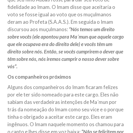
fidelidade ao Imam. O Imam disse que aceitaria o
voto se fosse igual ao voto que os muçulmanos
deram ao Profeta (S.A.A.S.). Em seguida o Imam
discursou aos muçulmanos:
“Nós temos um direito
sobre vocês (ele apontou para Ma´mun que aquele cargo
que ele ocupava era do direito dele) e vocês têm um
direito sobre nós. Então, se vocês cumprirem o dever que
têm sobre nós, nós iremos cumprir o nosso dever sobre
vós”.
Os companheiros próximos
Alguns dos companheiros do Imam ficaram felizes
por ele ter sido nomeado para este cargo. Eles não
sabiam das verdadeiras intenções de Ma´mun por
trás da nomeação do Imam como seu vice e o porque
tinha o obrigado a aceitar este cargo. Eles eram
ingênuos. O Imam naquele momento os chamou para
o canto e lhes disse em voz baixa:
“Não se felicitem por