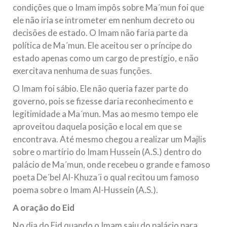
condições que o Imam impôs sobre Ma´mun foi que
ele não iria se intrometer em nenhum decreto ou
decisões de estado. O Imam não faria parte da
política de Ma´mun. Ele aceitou ser o príncipe do
estado apenas como um cargo de prestígio, e não
exercitava nenhuma de suas funções.
O Imam foi sábio. Ele não queria fazer parte do
governo, pois se fizesse daria reconhecimento e
legitimidade a Ma´mun. Mas ao mesmo tempo ele
aproveitou daquela posição e local em que se
encontrava. Até mesmo chegou a realizar um Majlis
sobre o martírio do Imam Hussein (A.S.) dentro do
palácio de Ma´mun, onde recebeu o grande e famoso
poeta De´bel Al-Khuza´i o qual recitou um famoso
poema sobre o Imam Al-Hussein (A.S.).
A oração do Eid
No dia do Eid quando o Imam saiu do palácio para