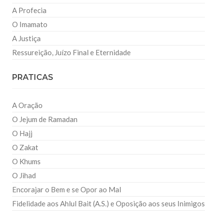
A Profecia
O Imamato
A Justiça
Ressureição, Juízo Final e Eternidade
PRATICAS
A Oração
O Jejum de Ramadan
O Hajj
O Zakat
O Khums
O Jihad
Encorajar o Bem e se Opor ao Mal
Fidelidade aos Ahlul Bait (A.S.) e Oposição aos seus Inimigos