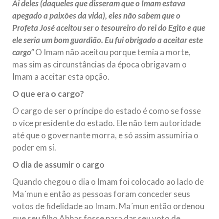
Ai deles (daqueles que disseram que o Imam estava
apegado a paixões da vida), eles não sabem que o
Profeta José aceitou ser o tesoureiro do rei do Egito e que
ele seria um bom guardião. Eu fui obrigado a aceitar este
cargo”
O Imam não aceitou porque temia a morte,
mas sim as circunstâncias da época obrigavam o
Imam a aceitar esta opção.
O que era o cargo?
O cargo de ser o príncipe do estado é como se fosse
o vice presidente do estado. Ele não tem autoridade
até que o governante morra, e só assim assumiria o
poder em si.
O dia de assumir o cargo
Quando chegou o dia o Imam foi colocado ao lado de
Ma´mun e então as pessoas foram conceder seus
votos de fidelidade ao Imam. Ma´mun então ordenou
que seu filho Abbas fosse para dar seu voto de