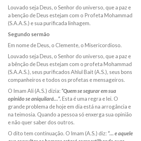
Louvado seja Deus, o Senhor do universo, que a paz e
a benção de Deus estejam com o Profeta Mohammad
(S.A.A.S.) e sua purificada linhagem.
Segundo sermão
Em nome de Deus, o Clemente, o Misericordioso.
Louvado seja Deus, o Senhor do universo, que a paz e
a bênção de Deus estejam com o profeta Mohammad
(S.A.A.S.), seus purificados Ahlul Bait (A.S.), seus bons
companheiros e todos os profetas e mensageiros.
O Imam Ali (A.S.) dizia:
“Quem se segurar em sua
opinião se aniquilará…”.
Esta é uma regra e lei. O
grande problema de hoje em dia está na arrogância e
na teimosia. Quando a pessoa só enxerga sua opinião
e não quer saber dos outros.
O dito tem continuação. O Imam (A.S.) diz:
“… e aquele