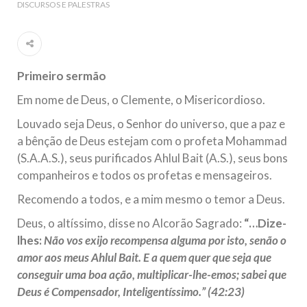
DISCURSOS E PALESTRAS
Ano Novo Islâmico e Início de Muharam
Em nome de Deus, O Clemente, O Misericordioso! O Centro
Islâmico no Brasil parabeniza a nação islâmica pela chegada
no ano novo muçulmano de 1435 Hejrita. Desejamos a
todos os irmãos e irmãs um novo
Primeiro sermão
10 DE NOVEMBRO DE 2013
Em nome de Deus, o Clemente, o Misericordioso.
Falecimento do Imam Ali Ibn Al-Hussein
(A.S.)
Louvado seja Deus, o Senhor do universo, que a paz e
Em nome de Deus, o Clemente, o Misericordioso! Diante da
a bênção de Deus estejam com o profeta Mohammad
data em que relembramos o martírio do quarto Imam dos
muçulmanos, o Imam Ali Ibn Al-Hussein Ibn Ali Ibn Abi Táleb
(S.A.A.S.), seus purificados Ahlul Bait (A.S.), seus bons
(A.S.), conhecido por “Zein Al-Ábidin” (Formosura
companheiros e todos os profetas e mensageiros.
Recomendo a todos, e a mim mesmo o temor a Deus.
NOTÍCIAS
Deus, o altíssimo, disse no Alcorão Sagrado:
“…Dize-
3 DE JULHO DE 2014
lhes:
Não vos exijo recompensa alguma por isto, senão o
Centro Islâmico no Brasil recebe o ex-
amor aos meus Ahlul Bait. E a quem quer que seja que
ministro das Relações Exteriores da
conseguir uma boa ação, multiplicar-lhe-emos; sabei que
República Islâmica do Irã
Deus é Compensador, Inteligentíssimo.” (42:23)
Na noite da quinta-feira, 03 de Abril, o Centro Islâmico no
Brasil recebeu em sua sede, em São Paulo, o ex-ministro das