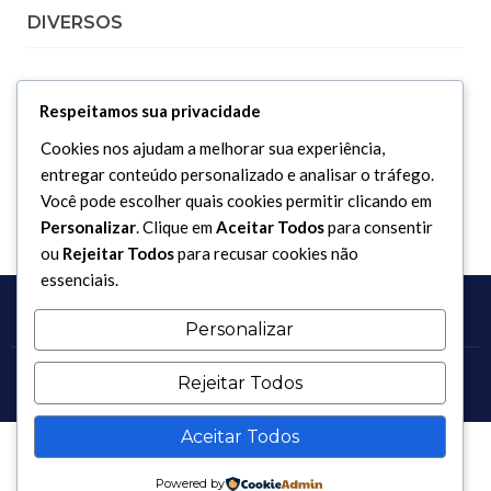
DIVERSOS
Curiosidades
Respeitamos sua privacidade
Dicionário Islâmico
Cookies nos ajudam a melhorar sua experiência,
Downloads
entregar conteúdo personalizado e analisar o tráfego.
Você pode escolher quais cookies permitir clicando em
Personalizar
. Clique em
Aceitar Todos
para consentir
ou
Rejeitar Todos
para recusar cookies não
essenciais.
Personalizar
Rejeitar Todos
Copyright 2017 - 2026 / Todos os direitos reservados.
Aceitar Todos
Powered by