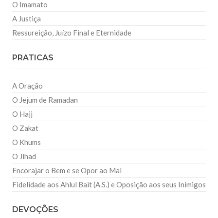
O Imamato
A Justiça
Ressureição, Juízo Final e Eternidade
PRATICAS
A Oração
O Jejum de Ramadan
O Hajj
O Zakat
O Khums
O Jihad
Encorajar o Bem e se Opor ao Mal
Fidelidade aos Ahlul Bait (A.S.) e Oposição aos seus Inimigos
DEVOÇÕES