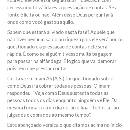
sobre onde você conseguiu suas riquezas. É com
certeza muito válida esta prestação de contas. Se a
fonte é lícita ou não. Além disso Deus perguntará
onde como você gastou aquilo.
Sabem que estará aliviado nesta fase? Aquele que
não tiver nenhum saldo ou riqueza pois ele será pouco
questionado e a prestação de contas dele será
rápida. É como se alguém tivesse muita bagagem
para passar na alfândega. É lógico que vai demorar,
pois tem que prestar contas.
Certa vez o Imam Ali (A.S.) foi questionado sobre
como Deus irá cobrar todas as pessoas. O Imam
respondeu: “Veja como Deus sustenta todas as
pessoas todos os dias enquanto ninguém vê Ele. Da
mesma forma será no dia do juízo final. Todos serão
julgados e cobrados ao mesmo tempo”.
Este abençoado versículo que citamos acima no início