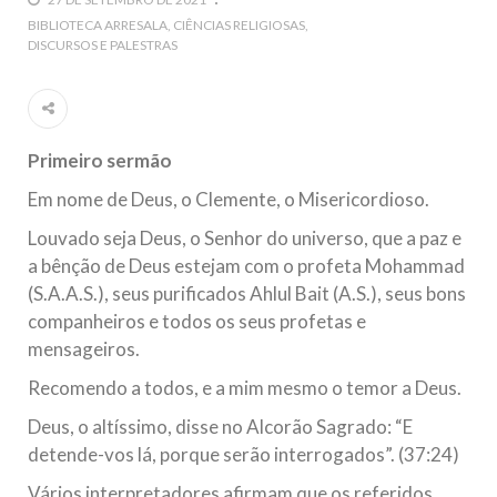
5 DE NOVEMBRO DE 2013
BIBLIOTECA ARRESALA
CIÊNCIAS RELIGIOSAS
DISCURSOS E PALESTRAS
Ano Novo Islâmico e Início de Muharam
Em nome de Deus, O Clemente, O Misericordioso! O Centro
Islâmico no Brasil parabeniza a nação islâmica pela chegada
no ano novo muçulmano de 1435 Hejrita. Desejamos a
todos os irmãos e irmãs um novo
Primeiro sermão
10 DE NOVEMBRO DE 2013
Em nome de Deus, o Clemente, o Misericordioso.
Falecimento do Imam Ali Ibn Al-Hussein
(A.S.)
Louvado seja Deus, o Senhor do universo, que a paz e
Em nome de Deus, o Clemente, o Misericordioso! Diante da
a bênção de Deus estejam com o profeta Mohammad
data em que relembramos o martírio do quarto Imam dos
muçulmanos, o Imam Ali Ibn Al-Hussein Ibn Ali Ibn Abi Táleb
(S.A.A.S.), seus purificados Ahlul Bait (A.S.), seus bons
(A.S.), conhecido por “Zein Al-Ábidin” (Formosura
companheiros e todos os seus profetas e
mensageiros.
NOTÍCIAS
Recomendo a todos, e a mim mesmo o temor a Deus.
3 DE JULHO DE 2014
Deus, o altíssimo, disse no Alcorão Sagrado: “E
Centro Islâmico no Brasil recebe o ex-
detende-vos lá, porque serão interrogados”. (37:24)
ministro das Relações Exteriores da
República Islâmica do Irã
Vários interpretadores afirmam que os referidos