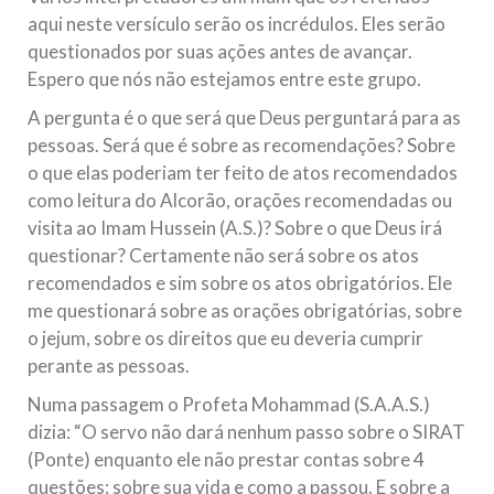
Na noite da quinta-feira, 03 de Abril, o Centro Islâmico no
aqui neste versículo serão os incrédulos. Eles serão
Brasil recebeu em sua sede, em São Paulo, o ex-ministro das
questionados por suas ações antes de avançar.
Relações Exteriores da República Islâmica do Irã, Sr. Kamal
Kharrazi, que encontra-se visitando
Espero que nós não estejamos entre este grupo.
A pergunta é o que será que Deus perguntará para as
pessoas. Será que é sobre as recomendações? Sobre
o que elas poderiam ter feito de atos recomendados
como leitura do Alcorão, orações recomendadas ou
visita ao Imam Hussein (A.S.)? Sobre o que Deus irá
questionar? Certamente não será sobre os atos
recomendados e sim sobre os atos obrigatórios. Ele
me questionará sobre as orações obrigatórias, sobre
o jejum, sobre os direitos que eu deveria cumprir
perante as pessoas.
Numa passagem o Profeta Mohammad (S.A.A.S.)
dizia: “O servo não dará nenhum passo sobre o SIRAT
(Ponte) enquanto ele não prestar contas sobre 4
questões: sobre sua vida e como a passou. E sobre a