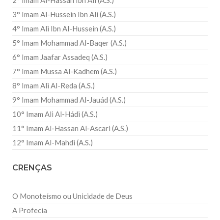
2° Imam Al-Hassan Ibn Ali (A.S.)
3° Imam Al-Hussein Ibn Ali (A.S.)
4° Imam Ali Ibn Al-Hussein (A.S.)
5° Imam Mohammad Al-Baqer (A.S.)
6° Imam Jaafar Assadeq (A.S.)
7° Imam Mussa Al-Kadhem (A.S.)
8° Imam Ali Al-Reda (A.S.)
9° Imam Mohammad Al-Jauád (A.S.)
10° Imam Ali Al-Hádi (A.S.)
11° Imam Al-Hassan Al-Ascari (A.S.)
12° Imam Al-Mahdi (A.S.)
CRENÇAS
O Monoteísmo ou Unicidade de Deus
A Profecia