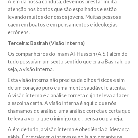
Além da nossa conduta, devemos prestar muita
atenção nos boatos que são espalhados e estão
levando muitos de nossos jovens. Muitas pessoas
caem em boatos e em pensamentos e ideologias
errôneas.
Terceira: Basirah (Visão interna)
Os companheiros do Imam Al-Hussein (A.S.) além de
tudo possuíam um sexto sentido que era a Basirah, ou
seja, a visão interna.
Esta visão interna não precisa de olhos físicos e sim
de um coração puro e uma mente saudável e atenta.
A visão interna é a análise correta cujo te leva a fazer
a escolha certa. A visão interna é aquilo que nós
chamamos de análise, uma análise correta e certa que
te leva a ver o que o inimigo quer, pensa ou planeja.
Além de tudo, a visão interna é obediência à liderança
sábia. É prevalecer o interesse no Islam perante os