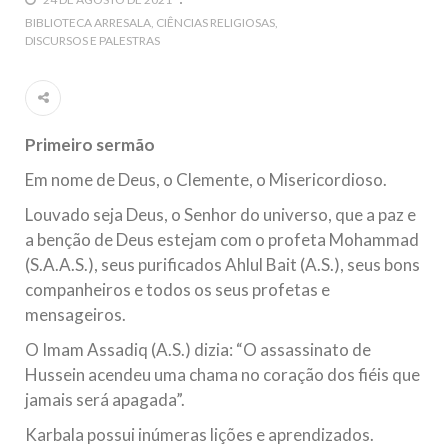
5 DE NOVEMBRO DE 2013
BIBLIOTECA ARRESALA
CIÊNCIAS RELIGIOSAS
DISCURSOS E PALESTRAS
Ano Novo Islâmico e Início de Muharam
Em nome de Deus, O Clemente, O Misericordioso! O Centro
Islâmico no Brasil parabeniza a nação islâmica pela chegada
no ano novo muçulmano de 1435 Hejrita. Desejamos a
todos os irmãos e irmãs um novo
Primeiro sermão
10 DE NOVEMBRO DE 2013
Em nome de Deus, o Clemente, o Misericordioso.
Falecimento do Imam Ali Ibn Al-Hussein
(A.S.)
Louvado seja Deus, o Senhor do universo, que a paz e
Em nome de Deus, o Clemente, o Misericordioso! Diante da
a benção de Deus estejam com o profeta Mohammad
data em que relembramos o martírio do quarto Imam dos
muçulmanos, o Imam Ali Ibn Al-Hussein Ibn Ali Ibn Abi Táleb
(S.A.A.S.), seus purificados Ahlul Bait (A.S.), seus bons
(A.S.), conhecido por “Zein Al-Ábidin” (Formosura
companheiros e todos os seus profetas e
mensageiros.
NOTÍCIAS
O Imam Assadiq (A.S.) dizia: “O assassinato de
3 DE JULHO DE 2014
Hussein acendeu uma chama no coração dos fiéis que
Centro Islâmico no Brasil recebe o ex-
jamais será apagada”.
ministro das Relações Exteriores da
Karbala possui inúmeras lições e aprendizados.
República Islâmica do Irã