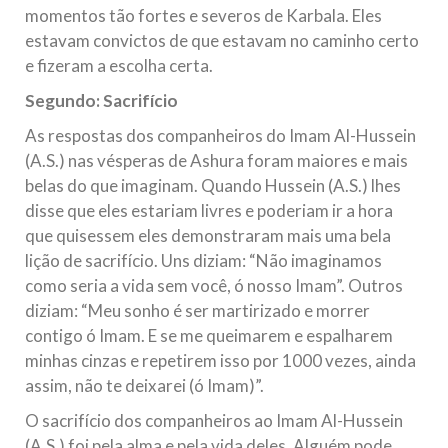
momentos tão fortes e severos de Karbala. Eles
estavam convictos de que estavam no caminho certo
e fizeram a escolha certa.
Segundo: Sacrifício
As respostas dos companheiros do Imam Al-Hussein
(A.S.) nas vésperas de Ashura foram maiores e mais
belas do que imaginam. Quando Hussein (A.S.) lhes
disse que eles estariam livres e poderiam ir a hora
que quisessem eles demonstraram mais uma bela
lição de sacrifício. Uns diziam: “Não imaginamos
como seria a vida sem você, ó nosso Imam”. Outros
diziam: “Meu sonho é ser martirizado e morrer
contigo ó Imam. E se me queimarem e espalharem
minhas cinzas e repetirem isso por 1000 vezes, ainda
assim, não te deixarei (ó Imam)”.
O sacrifício dos companheiros ao Imam Al-Hussein
(A.S.) foi pela alma e pela vida deles. Alguém pode