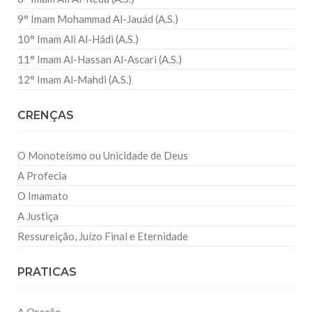
9° Imam Mohammad Al-Jauád (A.S.)
10° Imam Ali Al-Hádi (A.S.)
11° Imam Al-Hassan Al-Ascari (A.S.)
12° Imam Al-Mahdi (A.S.)
CRENÇAS
O Monoteísmo ou Unicidade de Deus
A Profecia
O Imamato
A Justiça
Ressureição, Juízo Final e Eternidade
PRATICAS