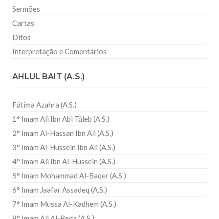
Sermões
Cartas
Ditos
Interpretação e Comentários
AHLUL BAIT (A.S.)
Fátima Azahra (A.S.)
1° Imam Ali Ibn Abi Táleb (A.S.)
2° Imam Al-Hassan Ibn Ali (A.S.)
3° Imam Al-Hussein Ibn Ali (A.S.)
4° Imam Ali Ibn Al-Hussein (A.S.)
5° Imam Mohammad Al-Baqer (A.S.)
6° Imam Jaafar Assadeq (A.S.)
7° Imam Mussa Al-Kadhem (A.S.)
8° Imam Ali Al-Reda (A.S.)