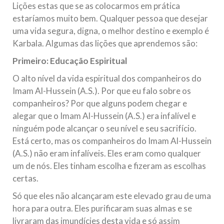
Lições estas que se as colocarmos em prática
Na noite da quinta-feira, 03 de Abril, o Centro Islâmico no
Brasil recebeu em sua sede, em São Paulo, o ex-ministro das
estaríamos muito bem. Qualquer pessoa que desejar
Relações Exteriores da República Islâmica do Irã, Sr. Kamal
uma vida segura, digna, o melhor destino e exemplo é
Kharrazi, que encontra-se visitando
Karbala. Algumas das lições que aprendemos são:
Primeiro: Educação Espiritual
O alto nível da vida espiritual dos companheiros do
Imam Al-Hussein (A.S.). Por que eu falo sobre os
companheiros? Por que alguns podem chegar e
alegar que o Imam Al-Hussein (A.S.) era infalível e
ninguém pode alcançar o seu nível e seu sacrifício.
Está certo, mas os companheiros do Imam Al-Hussein
(A.S.) não eram infalíveis. Eles eram como qualquer
um de nós. Eles tinham escolha e fizeram as escolhas
certas.
Só que eles não alcançaram este elevado grau de uma
hora para outra. Eles purificaram suas almas e se
livraram das imundícies desta vida e só assim