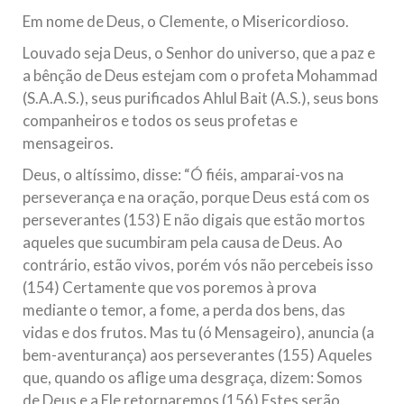
Em nome de Deus, o Clemente, o Misericordioso.
Louvado seja Deus, o Senhor do universo, que a paz e
a bênção de Deus estejam com o profeta Mohammad
(S.A.A.S.), seus purificados Ahlul Bait (A.S.), seus bons
companheiros e todos os seus profetas e
mensageiros.
Deus, o altíssimo, disse: “Ó fiéis, amparai-vos na
perseverança e na oração, porque Deus está com os
perseverantes (153) E não digais que estão mortos
aqueles que sucumbiram pela causa de Deus. Ao
contrário, estão vivos, porém vós não percebeis isso
(154) Certamente que vos poremos à prova
mediante o temor, a fome, a perda dos bens, das
vidas e dos frutos. Mas tu (ó Mensageiro), anuncia (a
bem-aventurança) aos perseverantes (155) Aqueles
que, quando os aflige uma desgraça, dizem: Somos
de Deus e a Ele retornaremos (156) Estes serão