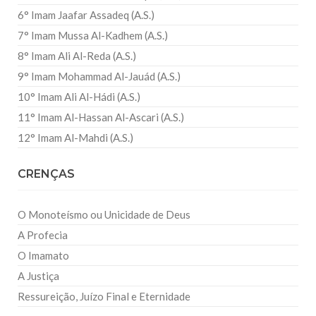
6° Imam Jaafar Assadeq (A.S.)
7° Imam Mussa Al-Kadhem (A.S.)
8° Imam Ali Al-Reda (A.S.)
9° Imam Mohammad Al-Jauád (A.S.)
10° Imam Ali Al-Hádi (A.S.)
11° Imam Al-Hassan Al-Ascari (A.S.)
12° Imam Al-Mahdi (A.S.)
CRENÇAS
O Monoteísmo ou Unicidade de Deus
A Profecia
O Imamato
A Justiça
Ressureição, Juízo Final e Eternidade