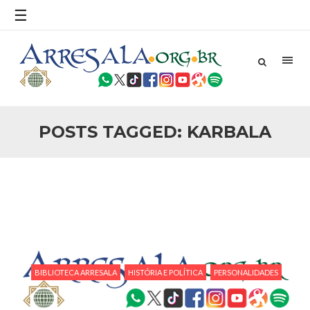
povo, sr. Presidente, sobre o terrorismo. Se os mitos acerca
☰
do terrorismo não
25 DE SETEMBRO DE 2010
Necessárias Considerações Sobre o
Conflito
Por: Ahmed Ismail Introdução O presente artigo resume as
principais considerações do autor sobre os atentados de 11
de setembro e a subseqüente agressão americana ao
Afeganistão. As Raízes do Conflito Os atentados a Nova
POSTS TAGGED: KARBALA
25 DE SETEMBRO DE 2010
As Sementes da Miséria e do Terror
Por: Ahmad Dallal Tradução: Ahmad Ismail Ainda aturdido
pelas imagens de morte e destruição que abalaram Nova
York em 11 de setembro, o mundo parece ter entrado numa
guerra cultural e religiosa de magnitude. Mais
5 DE NOVEMBRO DE 2013
Ano Novo Islâmico e Início de Muharam
Em nome de Deus, O Clemente, O Misericordioso! O Centro
Islâmico no Brasil parabeniza a nação islâmica pela chegada
BIBLIOTECA ARRESALA
HISTÓRIA E POLÍTICA
PERSONALIDADES
no ano novo muçulmano de 1435 Hejrita. Desejamos a
todos os irmãos e irmãs um novo