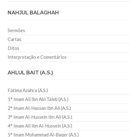
NAHJUL BALAGHAH
Sermões
Cartas
Ditos
Interpretação e Comentários
AHLUL BAIT (A.S.)
Fátima Azahra (A.S.)
1° Imam Ali Ibn Abi Táleb (A.S.)
2° Imam Al-Hassan Ibn Ali (A.S.)
3° Imam Al-Hussein Ibn Ali (A.S.)
4° Imam Ali Ibn Al-Hussein (A.S.)
5° Imam Mohammad Al-Baqer (A.S.)