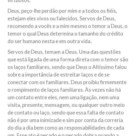
virtuosos.
República Islâmica do Irã
Deus, peço-lhe perdão por mim e a todos os fiéis,
Na noite da quinta-feira, 03 de Abril, o Centro Islâmico no
estejam eles vivos ou falecidos. Servos de Deus,
Brasil recebeu em sua sede, em São Paulo, o ex-ministro das
Relações Exteriores da República Islâmica do Irã, Sr. Kamal
recomendo a vocês e a mim mesmo o temor a Deus, o
Kharrazi, que encontra-se visitando
temor o qual Deus determina o tamanho do crédito
do ser humano nesta e em outra vida.
Servos de Deus, temam a Deus. Uma das questões
que está ligada de uma forma direta com o temor são
os laços familiares, sendo que Deus o Altíssimo falou
sobre a importância de estreitar laços e de se
conectar com os familiares. Deus proibiu firmemente
o rompimento de laços familiares. Às vezes não há
um contato entre eles, nem uma ligação, nem uma
visita, presente, mensagem, ou qualquer outro meio
de contato ou laço, sendo que essa falta de contato
não é por uma inimizade e sim por conta da correria
do dia a dia bem como as responsabilidades de cada
um. Esse ato é pecado e o pecado dobra quando a