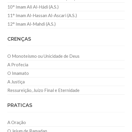
10° Imam Ali Al-Hádi (A.S.)
11° Imam Al-Hassan Al-Ascari (A.S.)
12° Imam Al-Mahdi (A.S.)
CRENÇAS
O Monoteísmo ou Unicidade de Deus
A Profecia
O Imamato
A Justiça
Ressureição, Juízo Final e Eternidade
PRATICAS
A Oração
O Jejum de Ramadan