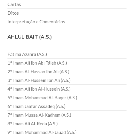
Cartas
Ditos
Interpretação e Comentários
AHLUL BAIT (A.S.)
Fátima Azahra (A.S.)
1° Imam Ali Ibn Abi Táleb (A.S.)
2° Imam Al-Hassan Ibn Ali (A.S.)
3° Imam Al-Hussein Ibn Ali (A.S.)
4° Imam Ali Ibn Al-Hussein (A.S.)
5° Imam Mohammad Al-Baqer (A.S.)
6° Imam Jaafar Assadeq (A.S.)
7° Imam Mussa Al-Kadhem (A.S.)
8° Imam Ali Al-Reda (A.S.)
9° Imam Mohammad Al-Jauád (A.S.)