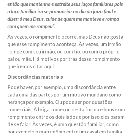
então que mantenha e estreite seus laços familiares pois
o laço familiar irá se pronunciar no dia do juízo final e
dizer: ó meu Deus, cuide de quem me manteve e rompa
com quem me rompeu”.
Às vezes, o rompimento ocorre, mas Deus não gosta
que esse rompimento aconteça. Às vezes, um irmão
rompe com seu irmão, ou com tio, ou com o próprio
pai ou mãe. Há motivos por trás desse rompimento
que iremos citar aqui:
Discordâncias materiais
Pode haver, por exemplo, uma discordância entre
cada uma das partes por um motivo mundano como
herança por exemplo. Ou pode ser por questões
comerciais. A briga começou desta forma e houve um
rompimento entre os dois lados e por isso eles param
de se falar. Às vezes, é uma questão familiar, como
por exemplo o matrimônio entre um casal em família.