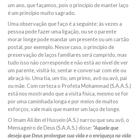
um ano, que façamos, pois o princípio de manter laço
é um princípio muito sagrado.
Uma observação que faço é a seguinte: às vezes a
pessoa pode fazer uma ligação, ou se o parente
morar longe pode mandar um presente ou um cartão
postal, por exemplo. Nesse caso, o princípio de
preservação de laços familiares será cumprido, mas
tudo isso não corresponde e não está ao nível de ver
um parente, visitá-lo, sentar e conversar com ele ou
abraçá-lo. Uma tia, um tio, um primo, avô ou avó, pai
ou mãe. Com certeza o Profeta Mohammad (S.A.A.S.)
está nos mostrando que a visita física, mesmo se for
por uma caminhada longa e por meios de muitos
esforços, vale mais que manter um laço de longe.
O Imam Ali ibn el Hussein (A.S.) narrou que seu avô, o
Mensageiro de Deus (S.A.A.S.) disse:
“Aquele que
deseja que Deus prolongue sua vida e o enriqueça na vida