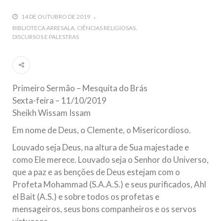
guerra cultural e religiosa de magnitude. Mais
14 DE OUTUBRO DE 2019
5 DE NOVEMBRO DE 2013
BIBLIOTECA ARRESALA
CIÊNCIAS RELIGIOSAS
DISCURSOS E PALESTRAS
Ano Novo Islâmico e Início de Muharam
Em nome de Deus, O Clemente, O Misericordioso! O Centro
Islâmico no Brasil parabeniza a nação islâmica pela chegada
no ano novo muçulmano de 1435 Hejrita. Desejamos a
todos os irmãos e irmãs um novo
Primeiro Sermão – Mesquita do Brás
10 DE NOVEMBRO DE 2013
Sexta-feira – 11/10/2019
Falecimento do Imam Ali Ibn Al-Hussein
Sheikh Wissam Issam
(A.S.)
Em nome de Deus, o Clemente, o Misericordioso.
Em nome de Deus, o Clemente, o Misericordioso! Diante da
data em que relembramos o martírio do quarto Imam dos
muçulmanos, o Imam Ali Ibn Al-Hussein Ibn Ali Ibn Abi Táleb
Louvado seja Deus, na altura de Sua majestade e
(A.S.), conhecido por “Zein Al-Ábidin” (Formosura
como Ele merece. Louvado seja o Senhor do Universo,
que a paz e as benções de Deus estejam com o
NOTÍCIAS
Profeta Mohammad (S.A.A.S.) e seus purificados, Ahl
el Bait (A.S.) e sobre todos os profetas e
3 DE JULHO DE 2014
mensageiros, seus bons companheiros e os servos
Centro Islâmico no Brasil recebe o ex-
ministro das Relações Exteriores da