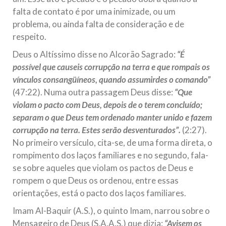
falta de contato é por uma inimizade, ou um
problema, ou ainda falta de consideração e de
respeito.
Deus o Altíssimo disse no Alcorão Sagrado:
“É
possível que causeis corrupção na terra e que rompais os
vínculos consangüíneos, quando assumirdes o comando”
(47:22). Numa outra passagem Deus disse:
“Que
violam o pacto com Deus, depois de o terem concluído;
separam o que Deus tem ordenado manter unido e fazem
corrupção na terra. Estes serão desventurados”.
(2:27).
No primeiro versículo, cita-se, de uma forma direta, o
rompimento dos laços familiares e no segundo, fala-
se sobre aqueles que violam os pactos de Deus e
rompem o que Deus os ordenou, entre essas
orientações, está o pacto dos laços familiares.
Imam Al-Baquir (A.S.), o quinto Imam, narrou sobre o
Mensageiro de Deus (S.A.A.S.) que dizia:
“Avisem os