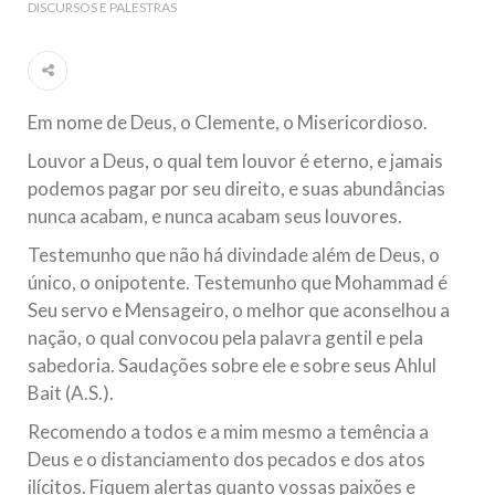
DISCURSOS E PALESTRAS
Ano Novo Islâmico e Início de Muharam
Em nome de Deus, O Clemente, O Misericordioso! O Centro
Islâmico no Brasil parabeniza a nação islâmica pela chegada
no ano novo muçulmano de 1435 Hejrita. Desejamos a
todos os irmãos e irmãs um novo
Em nome de Deus, o Clemente, o Misericordioso.
10 DE NOVEMBRO DE 2013
Louvor a Deus, o qual tem louvor é eterno, e jamais
Falecimento do Imam Ali Ibn Al-Hussein
podemos pagar por seu direito, e suas abundâncias
(A.S.)
nunca acabam, e nunca acabam seus louvores.
Em nome de Deus, o Clemente, o Misericordioso! Diante da
data em que relembramos o martírio do quarto Imam dos
muçulmanos, o Imam Ali Ibn Al-Hussein Ibn Ali Ibn Abi Táleb
Testemunho que não há divindade além de Deus, o
(A.S.), conhecido por “Zein Al-Ábidin” (Formosura
único, o onipotente. Testemunho que Mohammad é
Seu servo e Mensageiro, o melhor que aconselhou a
NOTÍCIAS
nação, o qual convocou pela palavra gentil e pela
sabedoria. Saudações sobre ele e sobre seus Ahlul
3 DE JULHO DE 2014
Bait (A.S.).
Centro Islâmico no Brasil recebe o ex-
ministro das Relações Exteriores da
Recomendo a todos e a mim mesmo a temência a
República Islâmica do Irã
Deus e o distanciamento dos pecados e dos atos
Na noite da quinta-feira, 03 de Abril, o Centro Islâmico no
ilícitos. Fiquem alertas quanto vossas paixões e
Brasil recebeu em sua sede, em São Paulo, o ex-ministro das