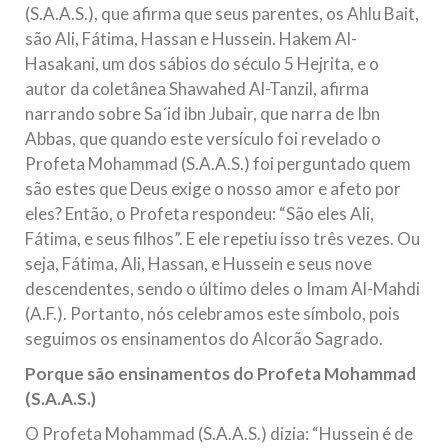
(S.A.A.S.), que afirma que seus parentes, os Ahlu Bait,
são Ali, Fátima, Hassan e Hussein. Hakem Al-
Hasakani, um dos sábios do século 5 Hejrita, e o
autor da coletânea Shawahed Al-Tanzil, afirma
narrando sobre Sa´id ibn Jubair, que narra de Ibn
Abbas, que quando este versículo foi revelado o
Profeta Mohammad (S.A.A.S.) foi perguntado quem
são estes que Deus exige o nosso amor e afeto por
eles? Então, o Profeta respondeu: “São eles Ali,
Fátima, e seus filhos”. E ele repetiu isso três vezes. Ou
seja, Fátima, Ali, Hassan, e Hussein e seus nove
descendentes, sendo o último deles o Imam Al-Mahdi
(A.F.). Portanto, nós celebramos este símbolo, pois
seguimos os ensinamentos do Alcorão Sagrado.
Porque são ensinamentos do Profeta Mohammad
(S.A.A.S.)
O Profeta Mohammad (S.A.A.S.) dizia: “Hussein é de