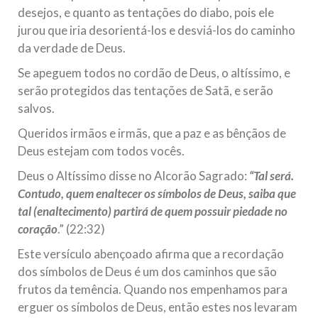
Relações Exteriores da República Islâmica do Irã, Sr. Kamal
desejos, e quanto as tentações do diabo, pois ele
Kharrazi, que encontra-se visitando
jurou que iria desorientá-los e desviá-los do caminho
da verdade de Deus.
Se apeguem todos no cordão de Deus, o altíssimo, e
serão protegidos das tentações de Satã, e serão
salvos.
Queridos irmãos e irmãs, que a paz e as bênçãos de
Deus estejam com todos vocês.
Deus o Altíssimo disse no Alcorão Sagrado:
“Tal será.
Contudo, quem enaltecer os símbolos de Deus, saiba que
tal (enaltecimento) partirá de quem possuir piedade no
coração
.” (22:32)
Este versículo abençoado afirma que a recordação
dos símbolos de Deus é um dos caminhos que são
frutos da temência. Quando nos empenhamos para
erguer os símbolos de Deus, então estes nos levaram