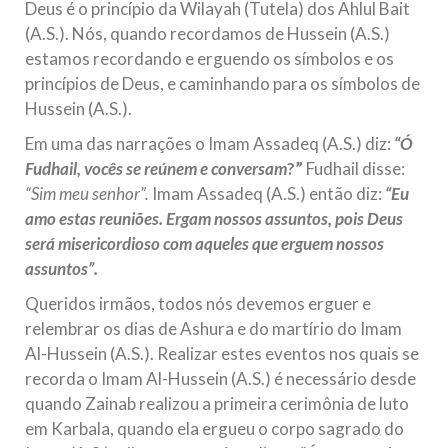
Deus é o princípio da Wilayah (Tutela) dos Ahlul Bait
(A.S.). Nós, quando recordamos de Hussein (A.S.)
estamos recordando e erguendo os símbolos e os
princípios de Deus, e caminhando para os símbolos de
Hussein (A.S.).
Em uma das narrações o Imam Assadeq (A.S.) diz:
“Ó
Fudhail, vocês se reúnem e conversam
?”
Fudhail disse:
“Sim meu senhor”.
Imam Assadeq (A.S.) então diz:
“Eu
amo estas reuniões. Ergam nossos assuntos, pois Deus
será misericordioso com aqueles que erguem nossos
assuntos”.
Queridos irmãos, todos nós devemos erguer e
relembrar os dias de Ashura e do martírio do Imam
Al-Hussein (A.S.). Realizar estes eventos nos quais se
recorda o Imam Al-Hussein (A.S.) é necessário desde
quando Zainab realizou a primeira cerimônia de luto
em Karbala, quando ela ergueu o corpo sagrado do