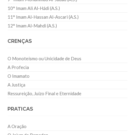
10° Imam Ali Al-Hádi (A.S.)
11° Imam Al-Hassan Al-Ascari (A.S.)
12° Imam Al-Mahdi (A.S.)
CRENÇAS
O Monoteísmo ou Unicidade de Deus
A Profecia
O Imamato
A Justiça
Ressureição, Juízo Final e Eternidade
PRATICAS
A Oração