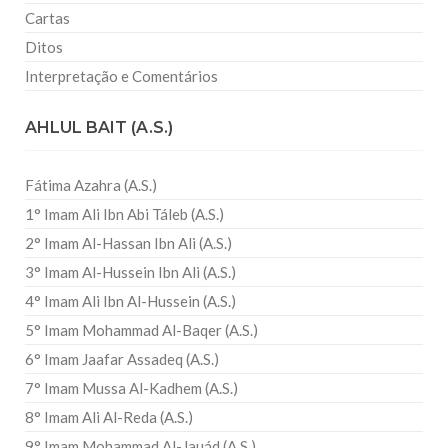
Cartas
Ditos
Interpretação e Comentários
AHLUL BAIT (A.S.)
Fátima Azahra (A.S.)
1° Imam Ali Ibn Abi Táleb (A.S.)
2° Imam Al-Hassan Ibn Ali (A.S.)
3° Imam Al-Hussein Ibn Ali (A.S.)
4° Imam Ali Ibn Al-Hussein (A.S.)
5° Imam Mohammad Al-Baqer (A.S.)
6° Imam Jaafar Assadeq (A.S.)
7° Imam Mussa Al-Kadhem (A.S.)
8° Imam Ali Al-Reda (A.S.)
9° Imam Mohammad Al-Jauád (A.S.)