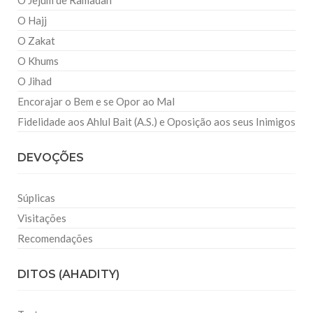
O Jejum de Ramadan
O Hajj
O Zakat
O Khums
O Jihad
Encorajar o Bem e se Opor ao Mal
Fidelidade aos Ahlul Bait (A.S.) e Oposição aos seus Inimigos
DEVOÇÕES
Súplicas
Visitações
Recomendações
DITOS (AHADITY)