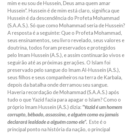
mim e eu sou de Hussein, Deus ama quem amar
Hussein”. Hussein é de mim está claro, significa que
Hussein é da descendência do Profeta Mohammad
(S.A.A.S.). Só que como Mohammad seria de Hussein?
A resposta é a seguinte: Que o Profeta Mohammad,
seus ensinamentos, seu livro revelado, seus valores e
doutrina, todos foram preservados e protegidos
pelo Imam Hussein (A.S.), e assim continuarão vivos e
seguirão até as próximas gerações. O Islam foi
preservado pelo sangue do Imam Al-Hussein (A.S.),
seus filhos e seus companheiros na terra de Karbala,
depois da batalha onde derramou seu sangue.
Haveria recordação de Mohammad (S.A.A.S.) após
tudo o que Yazid fazia para apagar o Islam? Como o
próprio Imam Hussein (A.S.) dizia:
“Yazid é um homem
corrupto, bêbado, assassino, e alguém como eu jamais
declarará lealdade a alguém como ele”.
Este é o
principal ponto na história da nação, o principal