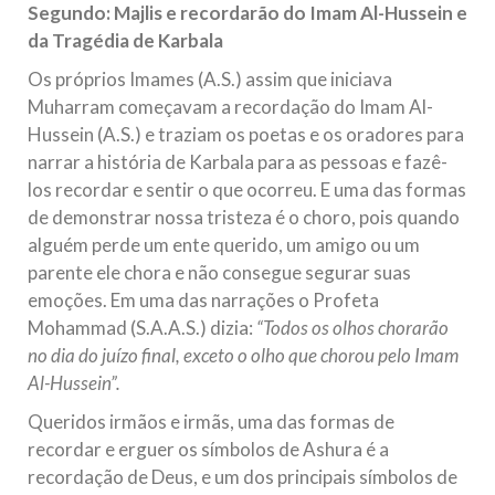
Segundo: Majlis e recordarão do Imam Al-Hussein e
da Tragédia de Karbala
Os próprios Imames (A.S.) assim que iniciava
Muharram começavam a recordação do Imam Al-
Hussein (A.S.) e traziam os poetas e os oradores para
narrar a história de Karbala para as pessoas e fazê-
los recordar e sentir o que ocorreu. E uma das formas
de demonstrar nossa tristeza é o choro, pois quando
alguém perde um ente querido, um amigo ou um
parente ele chora e não consegue segurar suas
emoções. Em uma das narrações o Profeta
Mohammad (S.A.A.S.) dizia:
“Todos os olhos chorarão
no dia do juízo final, exceto o olho que chorou pelo Imam
Al-Hussein”.
Queridos irmãos e irmãs, uma das formas de
recordar e erguer os símbolos de Ashura é a
recordação de Deus, e um dos principais símbolos de