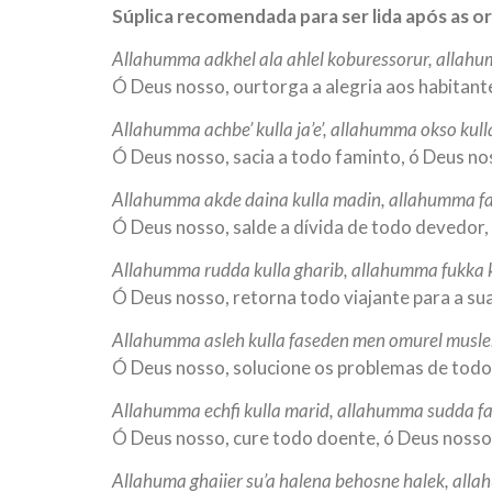
Súplica recomendada para ser lida após as 
10 DE NOVEMBRO DE 2013
Falecimento do Imam Ali Ibn Al-Hu
Allahumma adkhel ala ahlel koburessorur, allahum
Em nome de Deus, o Clemente, o Misericordioso!
Ó Deus nosso, ourtorga a alegria aos habitant
relembramos o martírio do quarto Imam dos muçu
Hussein Ibn Ali Ibn Abi Táleb (A.S.), conhecido p
Allahumma achbe’ kulla ja’e’, allahumma okso kull
Ó Deus nosso, sacia a todo faminto, ó Deus n
Allahumma akde daina kulla madin, allahumma far
Ó Deus nosso, salde a dívida de todo devedor,
Allahumma rudda kulla gharib, allahumma fukka ku
Ó Deus nosso, retorna todo viajante para a sua
Allahumma asleh kulla faseden men omurel musle
Ó Deus nosso, solucione os problemas de tod
Allahumma echfi kulla marid, allahumma sudda f
Ó Deus nosso, cure todo doente, ó Deus nosso
Allahuma ghaiier su’a halena behosne halek, al