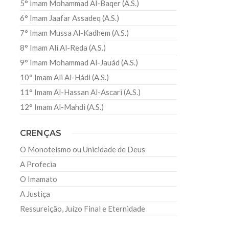
5° Imam Mohammad Al-Baqer (A.S.)
6° Imam Jaafar Assadeq (A.S.)
7° Imam Mussa Al-Kadhem (A.S.)
8° Imam Ali Al-Reda (A.S.)
9° Imam Mohammad Al-Jauád (A.S.)
10° Imam Ali Al-Hádi (A.S.)
11° Imam Al-Hassan Al-Ascari (A.S.)
12° Imam Al-Mahdi (A.S.)
CRENÇAS
O Monoteísmo ou Unicidade de Deus
A Profecia
O Imamato
A Justiça
Ressureição, Juízo Final e Eternidade