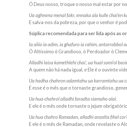
Ó Deus nosso, troque o nosso mal estar por no
Ua aghnena menal fakr, ennaka ala kulle chai’en ka
E salva-nos da pobreza, por que o senhor é po
Súplica recomendada para ser lida após as 
Ia aliio ia adim, ia ghafuro ia rahim, antarrabbol 
Ó Altíssimo ó Grandioso, ó Perdoador ó Cleme
Alladhi laisa kamethlehi chai’, ua hual sami’ol basir
A quem não há nada igual, e Ele é o ouvinte vid
Ua hadha chahron adamtahu ua karramtahu ua ch
E esse é o mês que o tornaste grandioso, gene
Ua hua-chahrol alladhi faradta siamaho alai.
E ele é o mês onde tornaste o jejum obrigatóri
Ua hua chahro Ramadan, alladhi anzalta fihel cor’
E ele é o mês de Ramadan, onde revelaste o Al