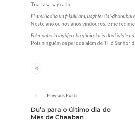
Tua casa sagrada.
Fi ami hadha ua fi kulli am, uaghfer lial-dhonubal
Neste ano ou nos anos vindouros, e me redime 
Fa’ennaho la iaghferoha ghairoka ia dhal jalale ua
Pois ninguém os perdoa além de Ti, ó Senhor 
Previous Posts
Du’a para o último dia do
Mês de Chaaban