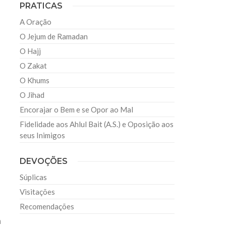
PRATICAS
A Oração
O Jejum de Ramadan
O Hajj
O Zakat
O Khums
O Jihad
Encorajar o Bem e se Opor ao Mal
Fidelidade aos Ahlul Bait (A.S.) e Oposição aos
seus Inimigos
DEVOÇÕES
Súplicas
Visitações
Recomendações
a