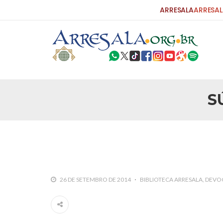
ARRESALA
ARRESAL
S
25 DE SETEMBRO DE 2010
Carta do Bispo da Flórida ao Pres
Por: Robert Bowan Tradução: Ahmed Ismail (Env
da Igreja Católica, tenente-coronel ex-combaten
verdade ao povo, sr. Presidente, sobre o terrori
terrorismo não
25 DE SETEMBRO DE 2010
As Sementes da Miséria e do Terr
26 DE SETEMBRO DE 2014
BIBLIOTECA ARRESALA
DEVO
Por: Ahmad Dallal Tradução: Ahmad Ismail Ainda
morte e destruição que abalaram Nova York em 
ter entrado numa guerra cultural e religiosa de 