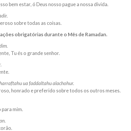
sso bem estar, ó Deus nosso pague a nossa dívida.
dir.
deroso sobre todas as coisas.
orações obrigatórias durante o Mês de Ramadan.
adim.
nte, Tu és o grande senhor.
.
ente.
arraftahu ua faddaltahu alachohur.
roso, honrado e preferido sobre todos os outros meses.
o para mim.
an.
corão.