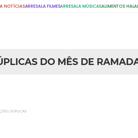
A NOTÍCIAS
ARRESALA FILMES
ARRESALA MÚSICAS
ALIMENTOS HALA
DIGITE E PRESSIONE ENTER!
POSTS RECENTES
ÚPLICAS DO MÊS DE RAMAD
25 DE SETEMBRO DE 2010
idente Bush
Necessárias Considera
iada por Robert Bowan, Bispo
Por: Ahmed Ismail Introdução O
te) Senhor presidente: Conte a
considerações do autor sobre o
smo. Se os mitos acerca do
agressão americana ao Afegani
5 DE NOVEMBRO DE 2013
or
Ano Novo Islâmico e I
ÇÕES
SÚPLICAS
 aturdido pelas imagens de
Em nome de Deus, O Clemente, O
11 de setembro, o mundo parece
parabeniza a nação islâmica p
magnitude. Mais
Hejrita. Desejamos a todos os 