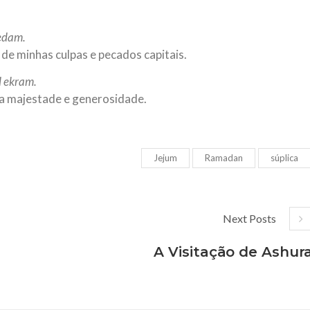
 edam.
de minhas culpas e pecados capitais.
l ekram.
da majestade e generosidade.
Jejum
Ramadan
súplica
Next Posts
A Visitação de Ashur