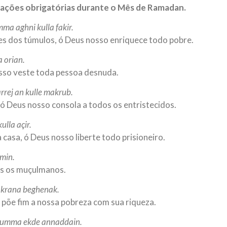
orações obrigatórias durante o Mês de Ramadan.
NOTÍCIAS
ssein (A.S.)
3 DE JULHO DE 2014
ma aghni kulla fakir.
 Diante da data em que
Centro Islâmico no Bra
es dos túmulos, ó Deus nosso enriquece todo pobre.
lmanos, o Imam Ali Ibn Al-
Relações Exteriores da
or “Zein Al-Ábidin” (Formosura
a orian.
Na noite da quinta-feira, 03 de 
sede, em São Paulo, o ex-minist
osso veste toda pessoa desnuda.
do Irã, Sr. Kamal Kharrazi, que 
rej an kulle makrub.
 ó Deus nosso consola a todos os entristecidos.
lla açir.
 casa, ó Deus nosso liberte todo prisioneiro.
min.
os os muçulmanos.
akrana beghenak.
 põe fim a nossa pobreza com sua riqueza.
lahumma ekde annaddain.