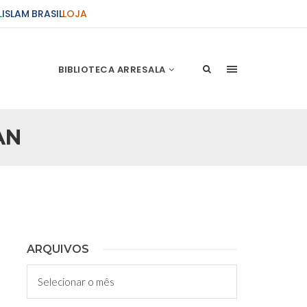
L
ISLAM BRASIL
LOJA
BIBLIOTECA ARRESALA
AN
ções Sobre o Conflito
 presente artigo resume as principais
s atentados de 11 de setembro e a subseqüente
stão. As Raízes do Conflito Os atentados a Nova
nício de Muharam
ARQUIVOS
 Misericordioso! O Centro Islâmico no Brasil
Arquivos
ela chegada no ano novo muçulmano de 1435
irmãos e irmãs um novo