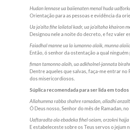
Hudan lennase ua baiienaten menal huda ualfork
Orientação para as pessoas e evidência da ori
Ua ja’alta fihe lailatal kadr, ua ja’altaha khairon m
Designou nele a noite do decreto, e fez valer e
Faiadhal manne ua la iumanno alaik, munna alaii
Então, ó senhor da ostentação a qual ninguém 
fiman tamonno alaih, ua adkholnel-jannata bira
Dentre aqueles que salvas, faça-me entrar no P
dos misericordiosos.
Súplica recomendada para ser lida em todos
Allahumma rabba shahre ramadan, alladhi anzalta 
Ó Deus nosso, Senhor do mês de Ramadan, no q
Uaftaradta ala ebadeka fihel-seiam, orzokni hajja
E estabeleceste sobre os Teus servos o jejum n