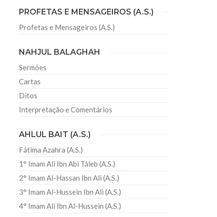
PROFETAS E MENSAGEIROS (A.S.)
Profetas e Mensageiros (A.S.)
sil recebe o ex-ministro das
 República Islâmica do Irã
NAHJUL BALAGHAH
Abril, o Centro Islâmico no Brasil recebeu em sua
ro das Relações Exteriores da República Islâmica
Sermões
encontra-se visitando
Cartas
Ditos
Interpretação e Comentários
AHLUL BAIT (A.S.)
Fátima Azahra (A.S.)
1° Imam Ali Ibn Abi Táleb (A.S.)
2° Imam Al-Hassan Ibn Ali (A.S.)
3° Imam Al-Hussein Ibn Ali (A.S.)
4° Imam Ali Ibn Al-Hussein (A.S.)