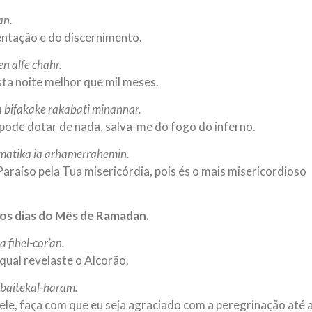
an.
entação e do discernimento.
en alfe chahr.
sta noite melhor que mil meses.
a bifakake rakabati minannar.
pode dotar de nada, salva-me do fogo do inferno.
hmatika ia arhamerrahemin.
araíso pela Tua misericórdia, pois és o mais misericordioso
 os dias do Mês de Ramadan.
fihel-cor’an.
ual revelaste o Alcorão.
 baitekal-haram.
ele, faça com que eu seja agraciado com a peregrinação até 